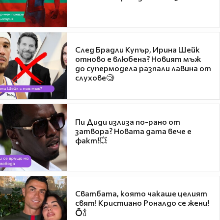
След Брадли Купър, Ирина Шейк
отново е влюбена? Новият мъж
до супермодела разпали лавина от
слухове🧐
Пи Диди излиза по-рано от
затвора? Новата дата вече е
факт!💥
Сватбата, която чакаше целият
свят! Кристиано Роналдо се жени!
💍🍾