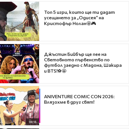
Топ 5 игри, които ще ти дадат
усещането за „Одисея“ на
Кристофър Нолан🤩🎮
Джъстин Бийбър ще пее на
Световното първенство по
футбол заедно с Мадона, Шакира
и BTS!⚽🤩
ANIVENTURE COMIC CON 2026:
Влязохме в друг свят!
08:16