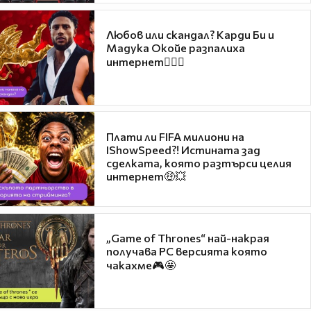
Любов или скандал? Карди Би и
Мадука Окойе разпалиха
интернет❤️‍🔥🔥
Плати ли FIFA милиони на
IShowSpeed?! Истината зад
сделката, която разтърси целия
интернет🤑💥
„Game of Thrones“ най-накрая
получава PC версията която
чакахме🎮🤩