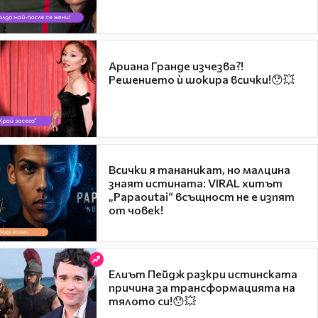
Ариана Гранде изчезва?!
Решението ѝ шокира всички!😯💥
Всички я тананикат, но малцина
знаят истината: VIRAL хитът
„Papaoutai“ всъщност не е изпят
от човек!
Елиът Пейдж разкри истинската
причина за трансформацията на
тялото си!😯💥