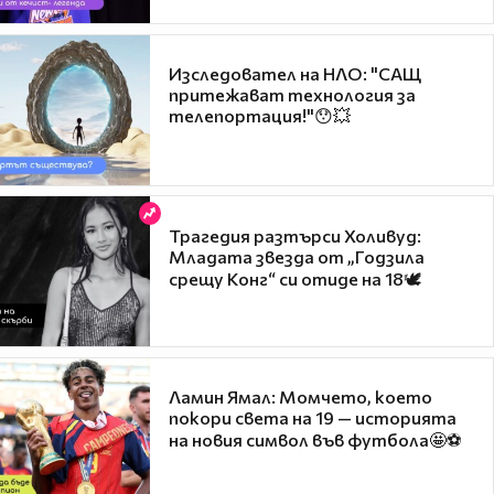
Изследовател на НЛО: "САЩ
притежават технология за
телепортация!"😯💥
Трагедия разтърси Холивуд:
Младата звезда от „Годзила
срещу Конг“ си отиде на 18🕊️
Ламин Ямал: Момчето, което
покори света на 19 — историята
на новия символ във футбола🤩⚽