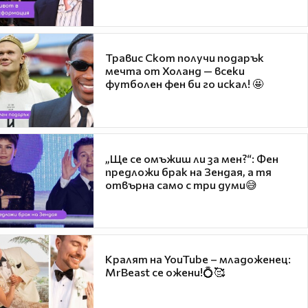
Травис Скот получи подарък
мечта от Холанд — всеки
футболен фен би го искал! 🤩
„Ще се омъжиш ли за мен?“: Фен
предложи брак на Зендая, а тя
отвърна само с три думи😅
Кралят на YouTube – младоженец:
MrBeast се ожени!💍🥰