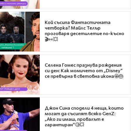
Кой съсипа Фантастичната
четворка? Майлс Телър
проговаря десетилетие по-късно
🎬👀💥
Селена Гомес празнува рождения
си ден: Как момичето от „Disney“
се превърна в световна икона🤩🎂
Джон Сина сподели 4 неща, които
могат да съсипят всяко GenZ:
„Ако ги имаш, провалът е
гарантиран“🧐💥