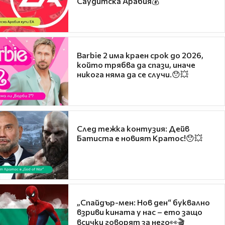
Саудитска Арабия💰
Barbie 2 има краен срок до 2026,
който трябва да спази, иначе
никога няма да се случи.😯💥
След тежка контузия: Дейв
Батиста е новият Кратос!😯💥
„Спайдър-мен: Нов ден“ буквално
взриви кината у нас – ето защо
всички говорят за него👀🎬