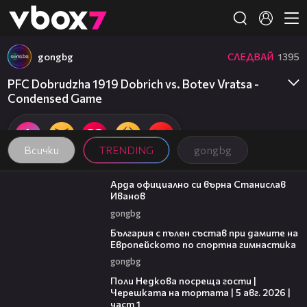
Member of
👾
gongbg
СЛЕДВАЙ
1395
PFC Dobrudzha 1919 Dobrich vs. Botev Vratsa -
Condensed Game
Всички
TRENDING
gongbg
00:19
Арда официално си върна Станислав
Иванов
gongbg
00:47
България с пълен състав при дамите на
Европейското по спортна гимнастика
gongbg
19:25
Поли Недкова посреща гости |
Черешката на тортата | 5 авг. 2026 |
част 1