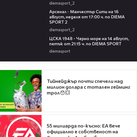
diemasport_2
00:38
Арсенал - Манчестър Сити на 16
август, неделя от 17:00 ч. по DIEMA
SPORT 2
diemasport_2
00:35
ЦСКА 1948 - Черно море на 14 август,
петък от 21:15 ч. по DIEMA SPORT
diemasport
Тийнейджър почти спечели над
милион долара с тотален гейминг
трол😯💥
55 милиарда по-късно: EA вече
официално е собственост на