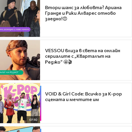
Втори шанс за любовта? Ариана
Гранде и Рики Алварес отново
заедно!😍
VESSOU влиза в света на онлайн
сериалите с „Кварталът на
Реджо“ 🤩🎬
VOID & Girl Code: Всичко за K-pop
сцената и мечтите им
07:50