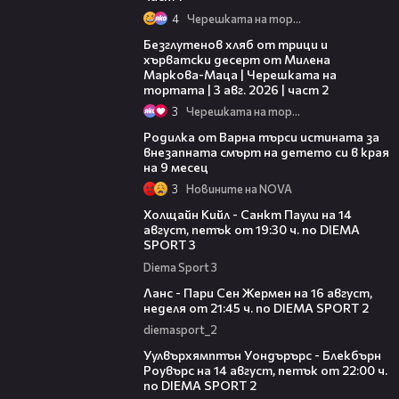
4
Черешката на тортата
15:35
Безглутенов хляб от трици и
хърватски десерт от Милена
Маркова-Маца | Черешката на
тортата | 3 авг. 2026 | част 2
3
Черешката на тортата
03:09
Родилка от Варна търси истината за
внезапната смърт на детето си в края
на 9 месец
3
Новините на NOVA
00:36
Холщайн Кийл - Санкт Паули на 14
август, петък от 19:30 ч. по DIEMA
SPORT 3
Diema Sport 3
00:45
Ланс - Пари Сен Жермен на 16 август,
неделя от 21:45 ч. по DIEMA SPORT 2
diemasport_2
00:37
Уулвърхямптън Уондърърс - Блекбърн
Роувърс на 14 август, петък от 22:00 ч.
по DIEMA SPORT 2