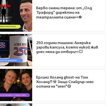
Бербо смени терена: от „Олд
Трафорд“ директно на
театралната сцена👀⚽
250 години тишина: Америка
зарови капсула, която никой жив
днес няма да отвори👀💥
Ерлинг Холанд ghost-на Том
Холанд?! 💀 Защо Спайдър-мен
остана на "seen"😅