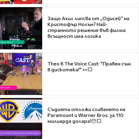
Защо Ахил липсва от „Одисей“ на
Кристофър Нолън? Най-
странното решение във филма
всъщност има логика
Theo в The Voice Cast: "Правен съм
в дискотека!" 👀💥
Съдията отложи сливането на
Paramount и Warner Bros. за 110
милиарда долара!😯💥