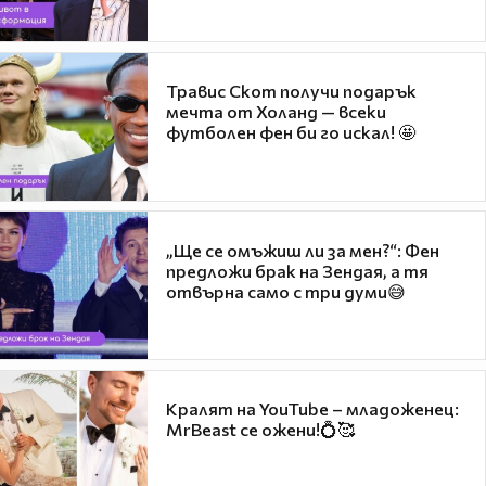
Травис Скот получи подарък
мечта от Холанд — всеки
футболен фен би го искал! 🤩
„Ще се омъжиш ли за мен?“: Фен
предложи брак на Зендая, а тя
отвърна само с три думи😅
Кралят на YouTube – младоженец:
MrBeast се ожени!💍🥰