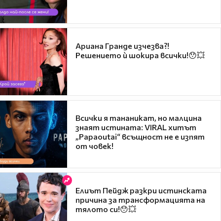
Ариана Гранде изчезва?!
Решението ѝ шокира всички!😯💥
Всички я тананикат, но малцина
знаят истината: VIRAL хитът
„Papaoutai“ всъщност не е изпят
от човек!
Елиът Пейдж разкри истинската
причина за трансформацията на
тялото си!😯💥