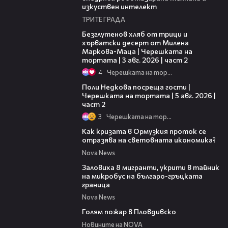
изкуствен интелект
ТРИТЕ ГРАДА
15:35
Безглутенов хляб от трици и
хърватски десерт от Милена
Маркова-Маца | Черешката на
тортата | 3 авг. 2026 | част 2
4
Черешката на тортата
13:03
Поли Недкова посреща гости |
Черешката на тортата | 5 авг. 2026 |
част 2
3
Черешката на тортата
14:07
Как кризата в Ормузкия проток се
отразява на световната икономика?
Nova News
00:31
Заловиха 8 мигранти, укрити в тайник
на микробус на българо-гръцката
граница
Nova News
00:32
Голям пожар в Пловдивско
Новините на NOVA