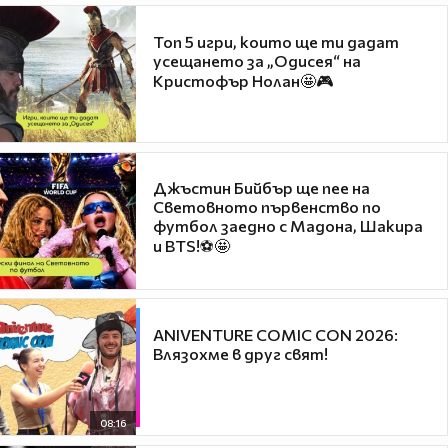
Топ 5 игри, които ще ти дадат
усещането за „Одисея“ на
Кристофър Нолан🤩🎮
Джъстин Бийбър ще пее на
Световното първенство по
футбол заедно с Мадона, Шакира
и BTS!⚽🤩
ANIVENTURE COMIC CON 2026:
Влязохме в друг свят!
08:16