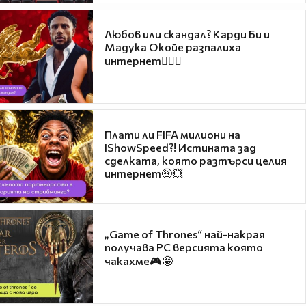
Любов или скандал? Карди Би и
Мадука Окойе разпалиха
интернет❤️‍🔥🔥
Плати ли FIFA милиони на
IShowSpeed?! Истината зад
сделката, която разтърси целия
интернет🤑💥
„Game of Thrones“ най-накрая
получава PC версията която
чакахме🎮🤩