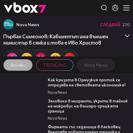
Member of
👾
Nova News
СЛЕДВАЙ
270
Първан Симеонов: Кабинетът има външен
министър в сянка и това е Иво Христов
Всички
TRENDING
Nova News
14:07
Как кризата в Ормузкия проток се
отразява на световната икономика?
Nova News
00:31
Заловиха 8 мигранти, укрити в тайник
на микробус на българо-гръцката
граница
Nova News
00:06
Фирмата със седалище в Лясковец
внедрява роботизирана техника и