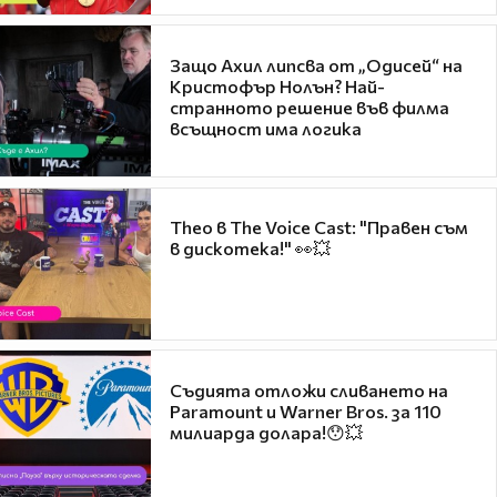
Защо Ахил липсва от „Одисей“ на
Кристофър Нолън? Най-
странното решение във филма
всъщност има логика
Theo в The Voice Cast: "Правен съм
в дискотека!" 👀💥
Съдията отложи сливането на
Paramount и Warner Bros. за 110
милиарда долара!😯💥