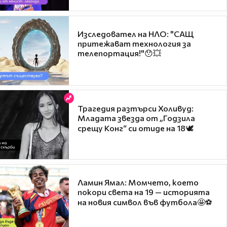
Изследовател на НЛО: "САЩ
притежават технология за
телепортация!"😯💥
Трагедия разтърси Холивуд:
Младата звезда от „Годзила
срещу Конг“ си отиде на 18🕊️
Ламин Ямал: Момчето, което
покори света на 19 — историята
на новия символ във футбола🤩⚽