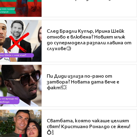
След Брадли Купър, Ирина Шейк
отново е влюбена? Новият мъж
до супермодела разпали лавина от
слухове🧐
Пи Диди излиза по-рано от
затвора? Новата дата вече е
факт!💥
Сватбата, която чакаше целият
свят! Кристиано Роналдо се жени!
💍🍾