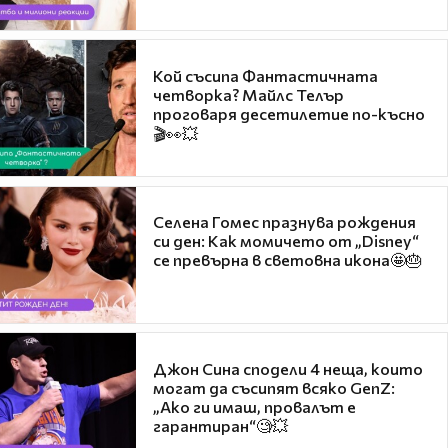
Кой съсипа Фантастичната
четворка? Майлс Телър
проговаря десетилетие по-късно
🎬👀💥
Селена Гомес празнува рождения
си ден: Как момичето от „Disney“
се превърна в световна икона🤩🎂
Джон Сина сподели 4 неща, които
могат да съсипят всяко GenZ:
„Ако ги имаш, провалът е
гарантиран“🧐💥