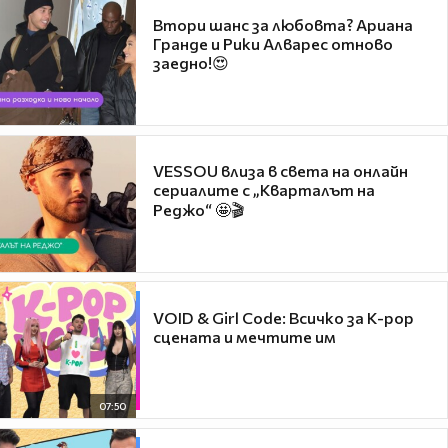
Втори шанс за любовта? Ариана
Гранде и Рики Алварес отново
заедно!😍
VESSOU влиза в света на онлайн
сериалите с „Кварталът на
Реджо“ 🤩🎬
VOID & Girl Code: Всичко за K-pop
сцената и мечтите им
07:50