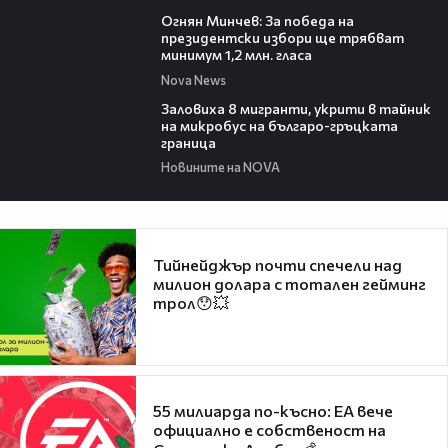
15:58
Огнян Минчев: За победа на
президентски избори ще трябват
минимум 1,2 млн. гласа
Nova News
00:54
Заловиха 8 мигранти, укрити в тайник
на микробус на българо-гръцката
граница
Новините на NOVA
Тийнейджър почти спечели над
милион долара с тотален гейминг
трол😯💥
55 милиарда по-късно: EA вече
официално е собственост на