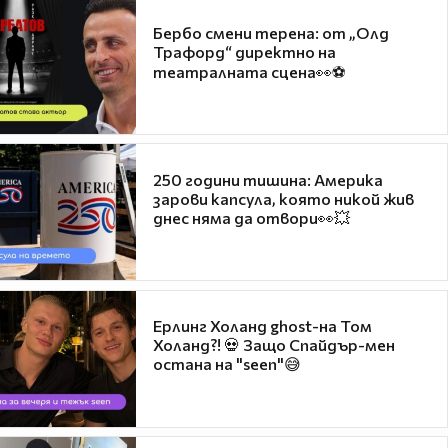
Бербо смени терена: от „Олд
Трафорд“ директно на
театралната сцена👀⚽
250 години тишина: Америка
зарови капсула, която никой жив
днес няма да отвори👀💥
Ерлинг Холанд ghost-на Том
Холанд?! 💀 Защо Спайдър-мен
остана на "seen"😅