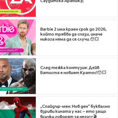
Саудитска Арабия💰
Barbie 2 има краен срок до 2026,
който трябва да спази, иначе
никога няма да се случи.😯💥
След тежка контузия: Дейв
Батиста е новият Кратос!😯💥
„Спайдър-мен: Нов ден“ буквално
взриви кината у нас – ето защо
всички говорят за него👀🎬