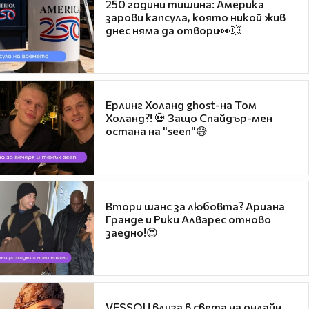
250 години тишина: Америка
зарови капсула, която никой жив
днес няма да отвори👀💥
Ерлинг Холанд ghost-на Том
Холанд?! 💀 Защо Спайдър-мен
остана на "seen"😅
Втори шанс за любовта? Ариана
Гранде и Рики Алварес отново
заедно!😍
VESSOU влиза в света на онлайн