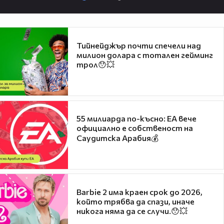
Тийнейджър почти спечели над
милион долара с тотален гейминг
трол😯💥
55 милиарда по-късно: EA вече
официално е собственост на
Саудитска Арабия💰
Barbie 2 има краен срок до 2026,
който трябва да спази, иначе
никога няма да се случи.😯💥