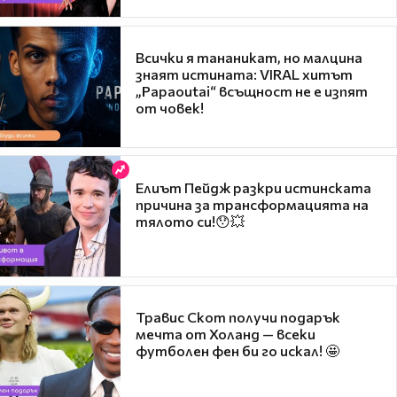
Всички я тананикат, но малцина
знаят истината: VIRAL хитът
„Papaoutai“ всъщност не е изпят
от човек!
Елиът Пейдж разкри истинската
причина за трансформацията на
тялото си!😯💥
Травис Скот получи подарък
мечта от Холанд — всеки
футболен фен би го искал! 🤩