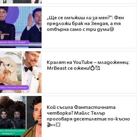
„Ще се омъжиш ли за мен?“: Фен
предложи брак на Зендая, а тя
отвърна само с три думи😅
Кралят на YouTube – младоженец:
MrBeast се ожени!💍🥰
Кой съсипа Фантастичната
четворка? Майлс Телър
проговаря десетилетие по-късно
🎬👀💥