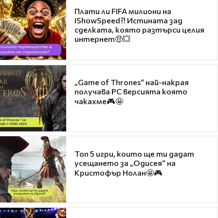
Плати ли FIFA милиони на
IShowSpeed?! Истината зад
сделката, която разтърси целия
интернет🤑💥
„Game of Thrones“ най-накрая
получава PC версията която
чакахме🎮🤩
Топ 5 игри, които ще ти дадат
усещането за „Одисея“ на
Кристофър Нолан🤩🎮