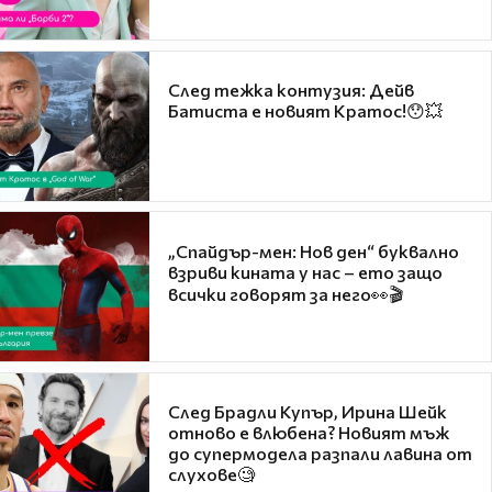
След тежка контузия: Дейв
Батиста е новият Кратос!😯💥
„Спайдър-мен: Нов ден“ буквално
взриви кината у нас – ето защо
всички говорят за него👀🎬
След Брадли Купър, Ирина Шейк
отново е влюбена? Новият мъж
до супермодела разпали лавина от
слухове🧐