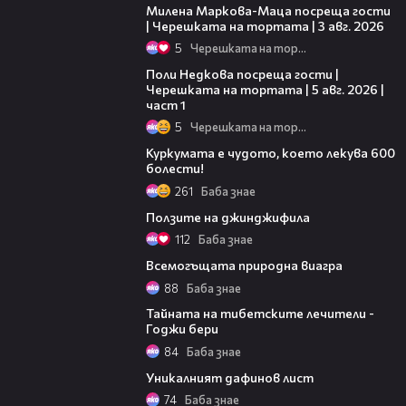
Милена Маркова-Маца посреща гости
| Черешката на тортата | 3 авг. 2026
5
Черешката на тортата
19:25
Поли Недкова посреща гости |
Черешката на тортата | 5 авг. 2026 |
част 1
5
Черешката на тортата
04:18
Куркумата е чудото, което лекува 600
болести!
261
Баба знае
03:30
Ползите на джинджифила
112
Баба знае
02:11
Всемогъщата природна виагра
88
Баба знае
02:38
Тайната на тибетските лечители -
Годжи бери
84
Баба знае
02:19
Уникалният дафинов лист
74
Баба знае