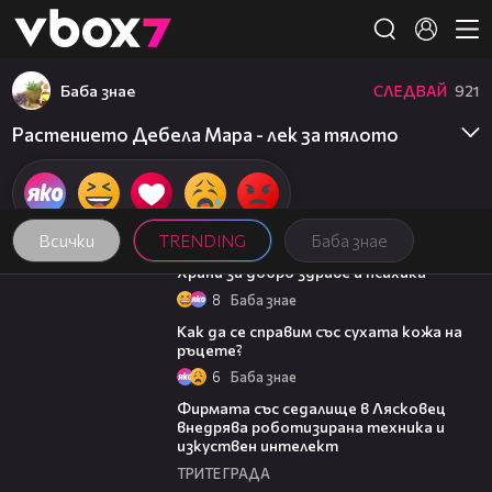
Member of
👾
Баба знае
СЛЕДВАЙ
921
Растението Дебела Мара - лек за тялото
Всички
TRENDING
Баба знае
01:27
Храни за добро здраве и психика
8
Баба знае
01:34
Как да се справим със сухата кожа на
ръцете?
6
Баба знае
00:06
Фирмата със седалище в Лясковец
внедрява роботизирана техника и
изкуствен интелект
ТРИТЕ ГРАДА
20:17