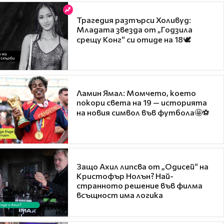
Трагедия разтърси Холивуд:
Младата звезда от „Годзила
срещу Конг“ си отиде на 18🕊️
Ламин Ямал: Момчето, което
покори света на 19 — историята
на новия символ във футбола🤩⚽
Защо Ахил липсва от „Одисей“ на
Кристофър Нолън? Най-
странното решение във филма
всъщност има логика