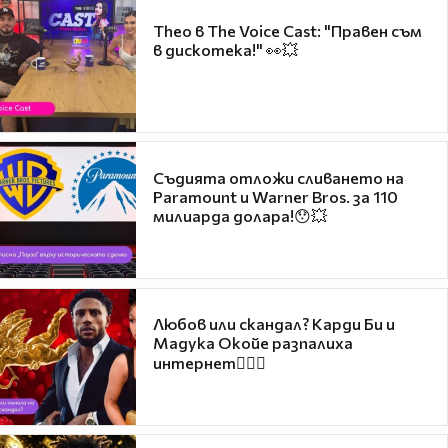
Theo в The Voice Cast: "Правен съм
в дискотека!" 👀💥
Съдията отложи сливането на
Paramount и Warner Bros. за 110
милиарда долара!😯💥
Любов или скандал? Карди Би и
Мадука Окойе разпалиха
интернет❤️‍🔥🔥