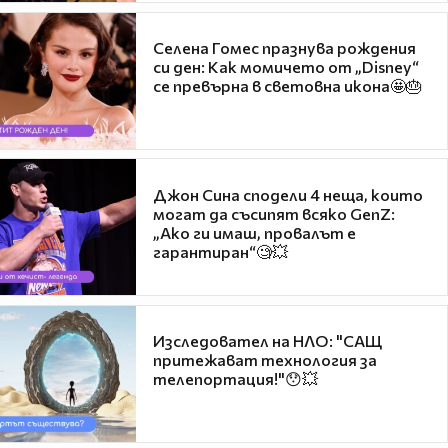
Селена Гомес празнува рождения
си ден: Как момичето от „Disney“
се превърна в световна икона🤩🎂
Джон Сина сподели 4 неща, които
могат да съсипят всяко GenZ:
„Ако ги имаш, провалът е
гарантиран“🧐💥
Изследовател на НЛО: "САЩ
притежават технология за
телепортация!"😯💥