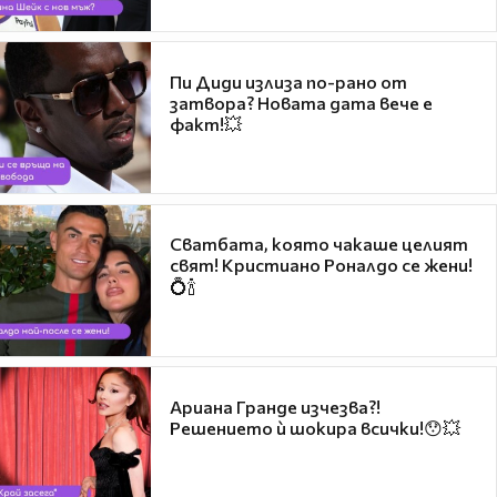
Пи Диди излиза по-рано от
затвора? Новата дата вече е
факт!💥
Сватбата, която чакаше целият
свят! Кристиано Роналдо се жени!
💍🍾
Ариана Гранде изчезва?!
Решението ѝ шокира всички!😯💥