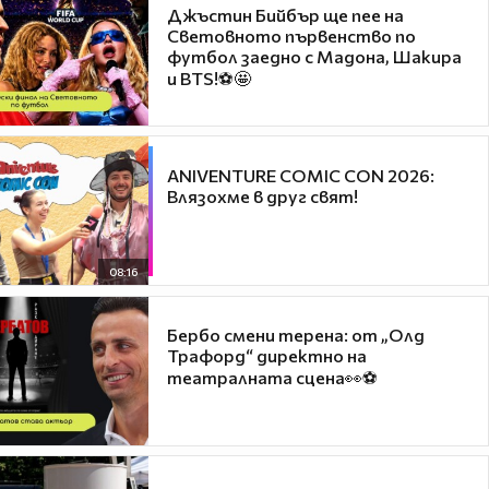
Джъстин Бийбър ще пее на
Световното първенство по
футбол заедно с Мадона, Шакира
и BTS!⚽🤩
ANIVENTURE COMIC CON 2026:
Влязохме в друг свят!
08:16
Бербо смени терена: от „Олд
Трафорд“ директно на
театралната сцена👀⚽