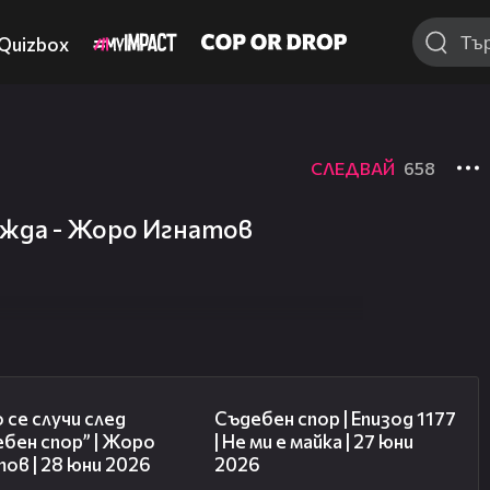
Quizbox
СЛЕДВАЙ
658
жда - Жоро Игнатов
15:58
47:03
 се случи след
Съдебен спор | Епизод 1177
бен спор” | Жоро
| Не ми е майка | 27 юни
ов | 28 юни 2026
2026