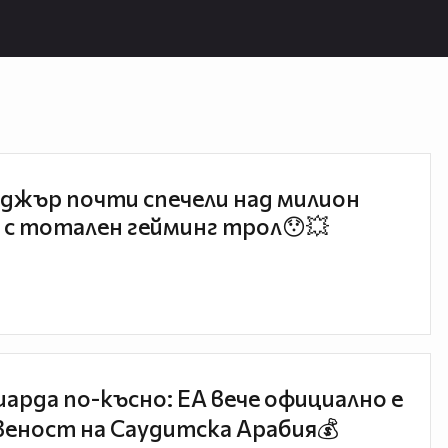
джър почти спечели над милион
 с тотален гейминг трол😯💥
иарда по-късно: EA вече официално е
еност на Саудитска Арабия💰