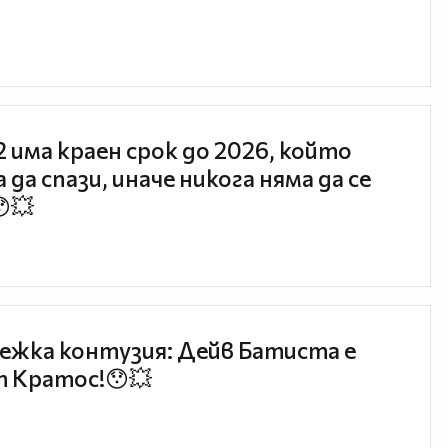
 2 има краен срок до 2026, който
 да спази, иначе никога няма да се
😯💥
ежка контузия: Дейв Батиста е
 Кратос!😯💥