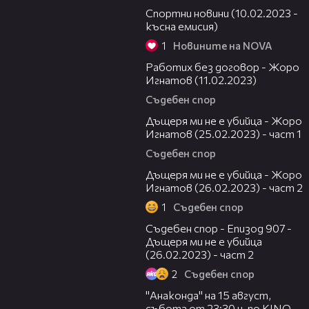
Спортни новини (10.02.2023 -
късна емисия)
1
Новините на NOVA
09:49
Работих без договор - Жоро
Игнатов (11.02.2023)
Съдебен спор
21:19
Дъщеря ми не е убийца - Жоро
Игнатов (25.02.2023) - част 1
Съдебен спор
07:41
Дъщеря ми не е убийца - Жоро
Игнатов (26.02.2023) - част 2
1
Съдебен спор
45:46
Съдебен спор - Епизод 907 -
Дъщеря ми не е убийца
(26.02.2023) - част 2
2
Съдебен спор
00:30
"Анаконда" на 15 август,
събота от 23:30 ч. по KINO