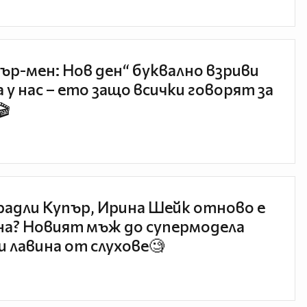
ър-мен: Нов ден“ буквално взриви
 у нас – ето защо всички говорят за
🎬
радли Купър, Ирина Шейк отново е
а? Новият мъж до супермодела
и лавина от слухове🧐