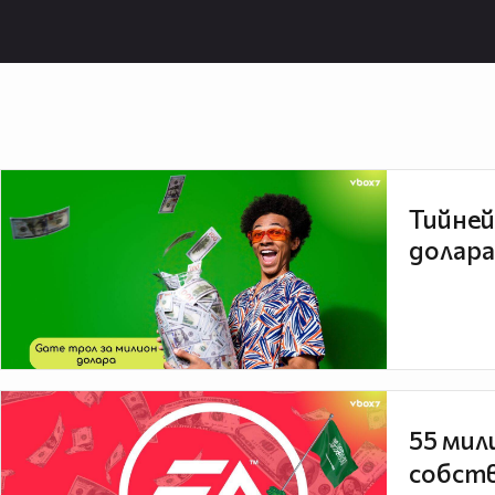
Тийней
долара
55 мил
собств