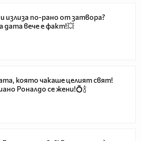
и излиза по-рано от затвора?
 дата вече е факт!💥
та, която чакаше целият свят!
ано Роналдо се жени!💍🍾