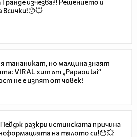
 Гранде изчезва?! Решението ѝ
 всички!😯💥
 я тананикат, но малцина знаят
та: VIRAL хитът „Papaoutai“
ст не е изпят от човек!
Пейдж разкри истинската причина
нсформацията на тялото си!😯💥