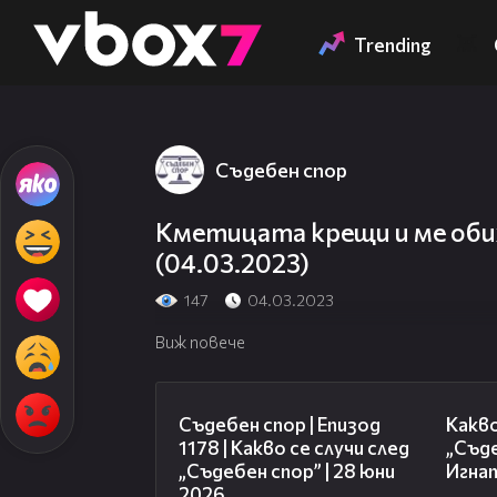
Member of
👾
Trending
Съдебен спор
Кметицата крещи и ме оби
(04.03.2023)
147
04.03.2023
Виж повече
47:02
Съдебен спор | Епизод
Какво
1178 | Какво се случи след
„Съде
„Съдебен спор” | 28 юни
Игнат
2026