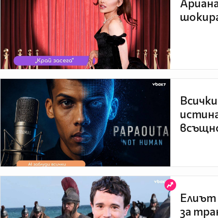
Ариана
шокира
Всички
истина
всъщно
Елиът 
за тра