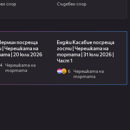
ен спор
Съдебен спор
19:47
10:44
Шермин посреща
Енджи Касабие посреща
 | Черешката на
гости | Черешката на
та | 20 юли 2026
тортата | 31 юли 2026 |
Част 1
4
Черешката на
тортата
6
Черешката на
тортата