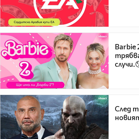
Barbie
трябва
случи.
След т
новият