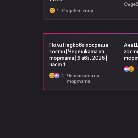
Съдеб
1
Съдебен спор
19:25
Поли Недкова посреща
Ана 
гости | Черешката на
гости
тортата | 5 авг. 2026 |
торта
част 1
1
4
Черешката на
тортата