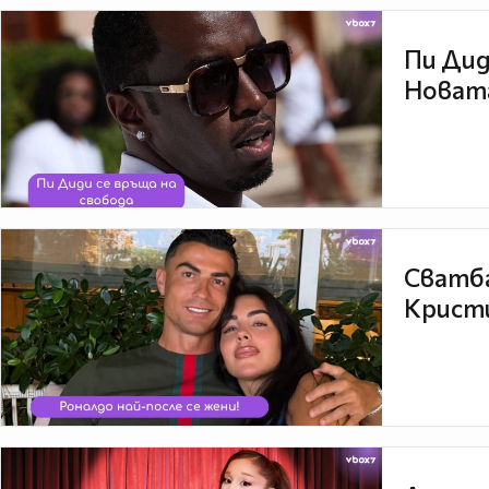
Пи Дид
Новата
Сватба
Кристи