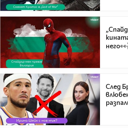
„Спайд
кината
него👀
След Б
влюбен
разпал