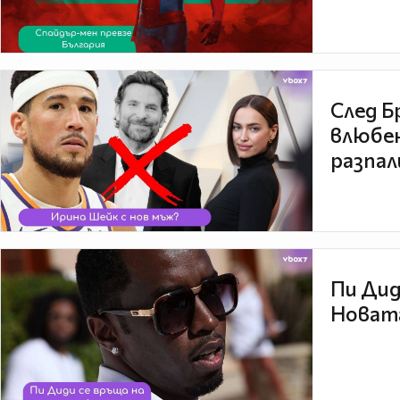
След Б
влюбен
разпал
Пи Дид
Новата