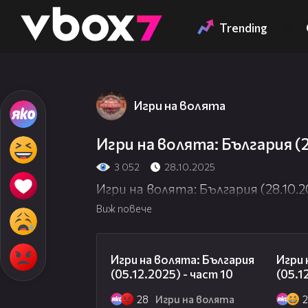
Member of
👾
Trending
Игри на волята
Игри на волята: България (2
3 052
28.10.2025
Игри на волята: България (28.10.2
Виж повече
10:11
Игри на волята: България
Игри 
(05.12.2025) - част 10
(05.1
28
Игри на волята