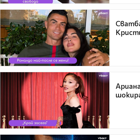
Сватба
Кристи
Ариана
шокира