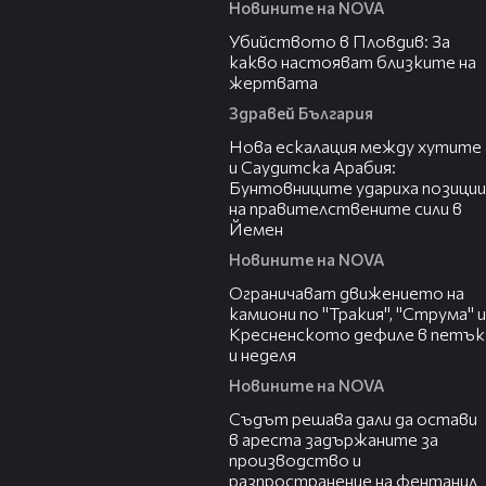
Новините на NOVA
11:38
Убийството в Пловдив: За
какво настояват близките на
жертвата
Здравей България
00:47
Нова ескалация между хутите
и Саудитска Арабия:
Бунтовниците удариха позиции
на правителствените сили в
Йемен
Новините на NOVA
00:51
Ограничават движението на
камиони по "Тракия", "Струма" и
Кресненското дефиле в петък
и неделя
Новините на NOVA
00:35
Съдът решава дали да остави
в ареста задържаните за
производство и
разпространение на фентанил