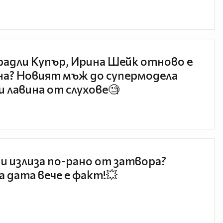
радли Купър, Ирина Шейк отново е
а? Новият мъж до супермодела
и лавина от слухове🧐
и излиза по-рано от затвора?
 дата вече е факт!💥