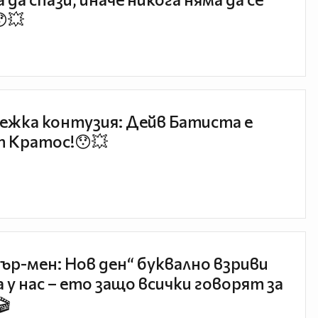
😯💥
ежка контузия: Дейв Батиста е
 Кратос!😯💥
ър-мен: Нов ден“ буквално взриви
 у нас – ето защо всички говорят за
🎬