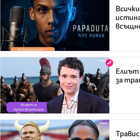
Всички
истина
всъщно
Елиът 
за тра
Травис