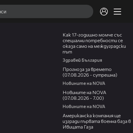
07:54
Как 17-годишно момче със
специални потребности се
оказа само на междуградски
път
Здравей България
01:46
Прогноза за времето
(07.08.2026 - сутрешна)
Новините на NOVA
03:58
Новините на NOVA
(07.08.2026 - 7.00)
Новините на NOVA
00:53
Американска компания ще
изгради първата военна база в
Ивицата Газа