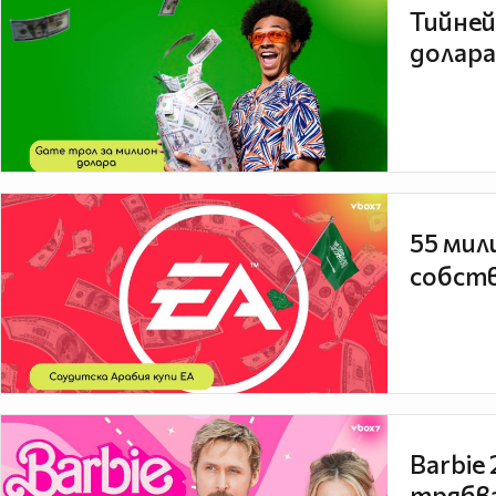
Тийней
долара
55 мил
собств
Barbie
трябва