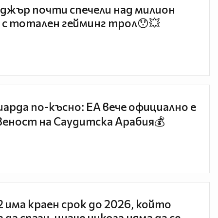
джър почти спечели над милион
 с тотален гейминг трол😯💥
иарда по-късно: EA вече официално е
еност на Саудитска Арабия💰
 2 има краен срок до 2026, който
 да спази, иначе никога няма да се