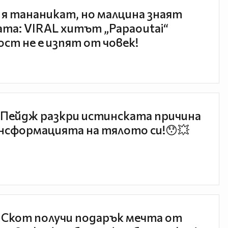
 я тананикат, но малцина знаят
та: VIRAL хитът „Papaoutai“
ст не е изпят от човек!
Пейдж разкри истинската причина
нсформацията на тялото си!😯💥
 Скот получи подарък мечта от