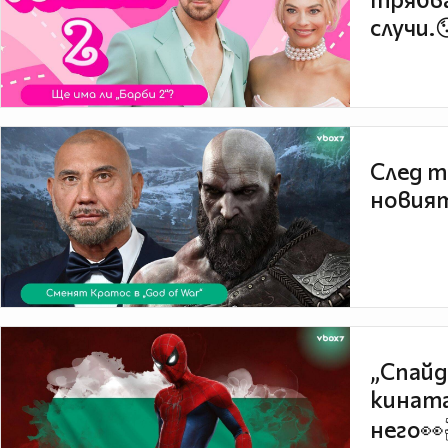
случи.
След т
новият
„Спайд
кината
него👀