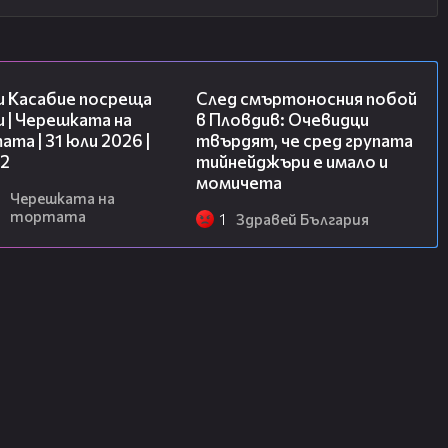
16:45
09:32
и Касабие посреща
След смъртоносния побой
 | Черешката на
в Пловдив: Очевидци
та | 31 юли 2026 |
твърдят, че сред групата
 2
тийнейджъри е имало и
момичета
Черешката на
тортата
1
Здравей България