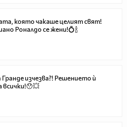
та, която чакаше целият свят!
ано Роналдо се жени!💍🍾
 Гранде изчезва?! Решението ѝ
 всички!😯💥