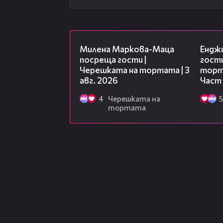
20:17
Милена Маркова-Маца
Ендж
посреща гости |
гости
Черешката на тортата | 3
торта
авг. 2026
Част
4
Черешката на
5
тортата