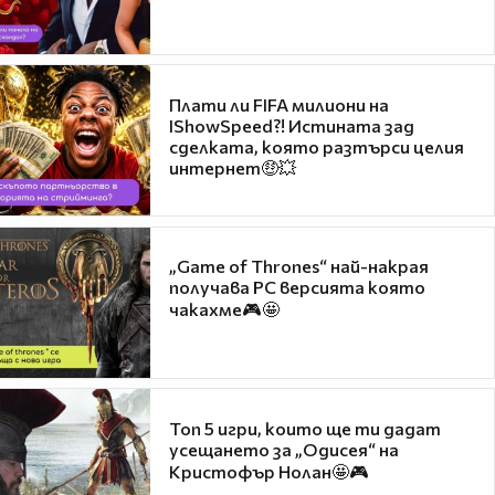
Плати ли FIFA милиони на
IShowSpeed?! Истината зад
сделката, която разтърси целия
интернет🤑💥
„Game of Thrones“ най-накрая
получава PC версията която
чакахме🎮🤩
Топ 5 игри, които ще ти дадат
усещането за „Одисея“ на
Кристофър Нолан🤩🎮