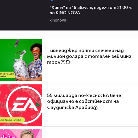
00:30
"Хитч" на 16 август, неделя от 21:00 ч.
по KINO NOVA
kinonova_
Тийнейджър почти спечели над
милион долара с тотален гейминг
трол😯💥
55 милиарда по-късно: EA вече
официално е собственост на
Саудитска Арабия💰