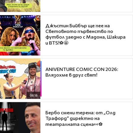
Джъстин Бийбър ще пее на
Световното първенство по
футбол заедно с Мадона, Шакира
и BTS!⚽🤩
ANIVENTURE COMIC CON 2026:
Влязохме в друг свят!
08:16
Бербо смени терена: от „Олд
Трафорд“ директно на
театралната сцена👀⚽