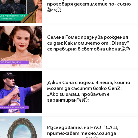
проговаря десетилетие по-късно
🎬👀💥
Селена Гомес празнува рождения
си ден: Как момичето от „Disney“
се превърна в световна икона🤩🎂
Джон Сина сподели 4 неща, които
могат да съсипят всяко GenZ:
„Ако ги имаш, провалът е
гарантиран“🧐💥
Изследовател на НЛО: "САЩ
притежават технология за