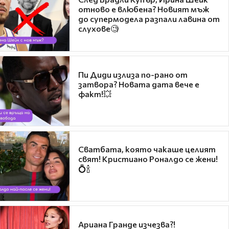
отново е влюбена? Новият мъж
до супермодела разпали лавина от
слухове🧐
Пи Диди излиза по-рано от
затвора? Новата дата вече е
факт!💥
Сватбата, която чакаше целият
свят! Кристиано Роналдо се жени!
💍🍾
Ариана Гранде изчезва?!