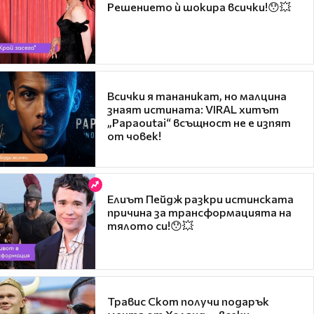
Решението ѝ шокира всички!😯💥
Всички я тананикат, но малцина
знаят истината: VIRAL хитът
„Papaoutai“ всъщност не е изпят
от човек!
Елиът Пейдж разкри истинската
причина за трансформацията на
тялото си!😯💥
Травис Скот получи подарък