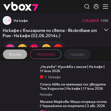
Member of
👾
На кафе
СЛЕДВАЙ
1396
На кафе с българите по света - включване от
Рим - На кафе (02.06.2014г.)
Всички
TRENDING
На кафе
09:09
„На ръба“: Изложба с мисия | На кафе |
17 юли 2026
1
На кафе
02:58
Стаси Айви на премиера със звездата
Том Хидълсън | На кафе | 17 юли 2026
На кафе
20:17
Милена Маркова-Маца посреща гости
| Черешката на тортата | 3 авг. 2026