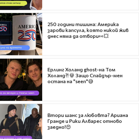
250 години тишина: Америка
зарови капсула, която никой жив
днес няма да отвори👀💥
Ерлинг Холанд ghost-на Том
Холанд?! 💀 Защо Спайдър-мен
остана на "seen"😅
Втори шанс за любовта? Ариана
Гранде и Рики Алварес отново
заедно!😍