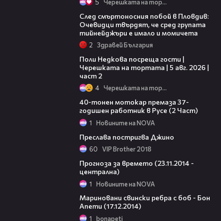
5
Черешката на тортата
09:32
След смъртоносния побой в Пловдив:
Очевидци твърдят, че сред групата
тийнейджъри е имало и момичета
2
Здравей България
13:03
Поли Недкова посреща гости |
Черешката на тортата | 5 авг. 2026 |
част 2
4
Черешката на тортата
00:44
40-тонен мотокар премаза 37-
годишен работник в Русе (2 Част)
1
Новините на NOVA
02:43
Преслава постригва Джино
60
VIP Brother 2018
02:10
Прогноза за времето (23.11.2014 -
централна)
1
Новините на NOVA
24:01
Мариновани свински ребра с боб - Бон
Апети (17.12.2014)
1
bonapeti