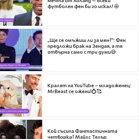
мечта от Холанд — всеки
футболен фен би го искал! 🤩
„Ще се омъжиш ли за мен?“: Фен
предложи брак на Зендая, а тя
отвърна само с три думи😅
Кралят на YouTube – младоженец:
MrBeast се ожени!💍🥰
Кой съсипа Фантастичната
четворка? Майлс Телър