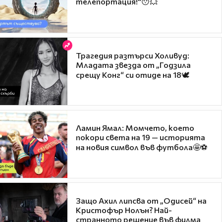
телепортация!"😯💥
Трагедия разтърси Холивуд:
Младата звезда от „Годзила
срещу Конг“ си отиде на 18🕊️
Ламин Ямал: Момчето, което
покори света на 19 — историята
на новия символ във футбола🤩⚽
Защо Ахил липсва от „Одисей“ на
Кристофър Нолън? Най-
странното решение във филма