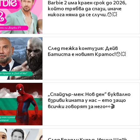
Barbie 2 има краен срок до 2026,
който трябва да спази, иначе
никога няма да се случи.😯💥
След тежка контузия: Дейв
Батиста е новият Кратос!😯💥
„Спайдър-мен: Нов ден“ буквално
взриви кината у нас – ето защо
всички говорят за него👀🎬
След Брадли Купър, Ирина Шейк