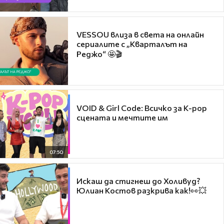
VESSOU влиза в света на онлайн
сериалите с „Кварталът на
Реджо“ 🤩🎬
VOID & Girl Code: Всичко за K-pop
сцената и мечтите им
07:50
Искаш да стигнеш до Холивуд?
Юлиан Костов разкрива как!👀💥