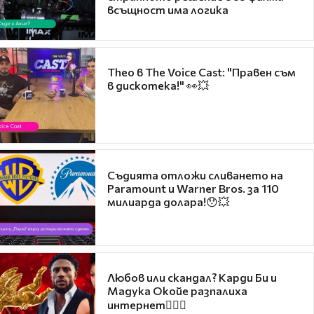
всъщност има логика
Theo в The Voice Cast: "Правен съм
в дискотека!" 👀💥
Съдията отложи сливането на
Paramount и Warner Bros. за 110
милиарда долара!😯💥
Любов или скандал? Карди Би и
Мадука Окойе разпалиха
интернет❤️‍🔥🔥