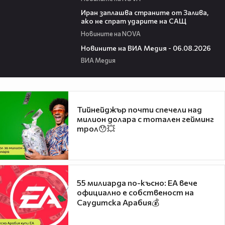
00:41
Иран заплашва страните от Залива,
ако не спрат ударите на САЩ
Новините на NOVA
22:43
Новините на ВИА Медия - 06.08.2026
ВИА Медия
Тийнейджър почти спечели над
милион долара с тотален гейминг
трол😯💥
55 милиарда по-късно: EA вече
официално е собственост на
Саудитска Арабия💰