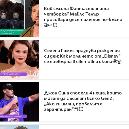
Кой съсипа Фантастичната
четворка? Майлс Телър
проговаря десетилетие по-късно
🎬👀💥
Селена Гомес празнува рождения
си ден: Как момичето от „Disney“
се превърна в световна икона🤩🎂
Джон Сина сподели 4 неща, които
могат да съсипят всяко GenZ:
„Ако ги имаш, провалът е
гарантиран“🧐💥