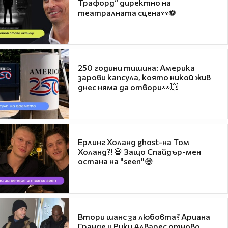
Трафорд“ директно на
театралната сцена👀⚽
250 години тишина: Америка
зарови капсула, която никой жив
днес няма да отвори👀💥
Ерлинг Холанд ghost-на Том
Холанд?! 💀 Защо Спайдър-мен
остана на "seen"😅
Втори шанс за любовта? Ариана
Гранде и Рики Алварес отново