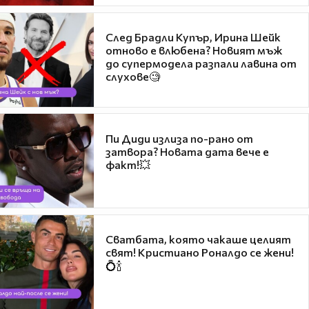
След Брадли Купър, Ирина Шейк
отново е влюбена? Новият мъж
до супермодела разпали лавина от
слухове🧐
Пи Диди излиза по-рано от
затвора? Новата дата вече е
факт!💥
Сватбата, която чакаше целият
свят! Кристиано Роналдо се жени!
💍🍾