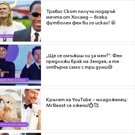
Травис Скот получи подарък
мечта от Холанд — всеки
футболен фен би го искал! 🤩
„Ще се омъжиш ли за мен?“: Фен
предложи брак на Зендая, а тя
отвърна само с три думи😅
Кралят на YouTube – младоженец:
MrBeast се ожени!💍🥰