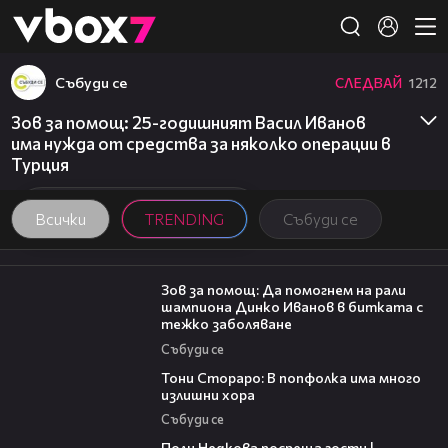
Member of
👾
Събуди се
СЛЕДВАЙ
1212
Зов за помощ: 25-годишният Васил Иванов
има нужда от средства за няколко операции в
Турция
Всички
TRENDING
Събуди се
03:29
Зов за помощ: Да помогнем на рали
шампиона Динко Иванов в битката с
тежко заболяване
Събуди се
27:22
Тони Стораро: В попфолка има много
излишни хора
Събуди се
19:25
Поли Недкова посреща гости |