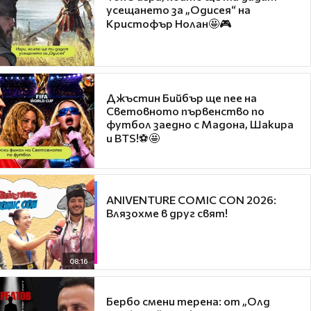
усещането за „Одисея“ на
Кристофър Нолан🤩🎮
Джъстин Бийбър ще пее на
Световното първенство по
футбол заедно с Мадона, Шакира
и BTS!⚽🤩
ANIVENTURE COMIC CON 2026:
Влязохме в друг свят!
08:16
Бербо смени терена: от „Олд