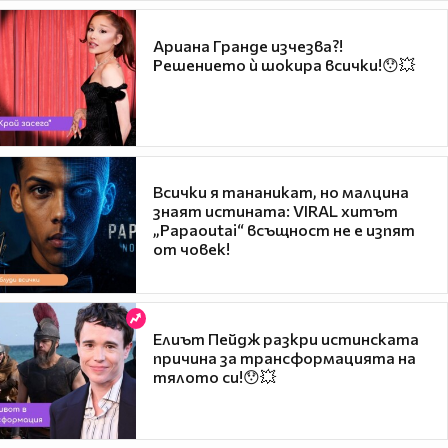
Ариана Гранде изчезва?!
Решението ѝ шокира всички!😯💥
Всички я тананикат, но малцина
знаят истината: VIRAL хитът
„Papaoutai“ всъщност не е изпят
от човек!
Елиът Пейдж разкри истинската
причина за трансформацията на
тялото си!😯💥