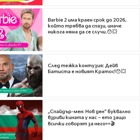
Barbie 2 има краен срок до 2026,
който трябва да спази, иначе
никога няма да се случи.😯💥
След тежка контузия: Дейв
Батиста е новият Кратос!😯💥
„Спайдър-мен: Нов ден“ буквално
взриви кината у нас – ето защо
всички говорят за него👀🎬