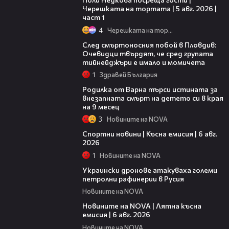
Черешката на тортата | 5 авг. 2026 |
част 1
4
Черешката на тортата
09:32
След смъртоносния побой в Пловдив:
Очевидци твърдят, че сред групата
тийнейджъри е имало и момичета
1
Здравей България
03:09
Родилка от Варна търси истината за
внезапната смърт на детето си в края
на 9 месец
3
Новините на NOVA
04:51
Спортни новини | Късна емисия | 6 авг.
2026
1
Новините на NOVA
00:41
Украински дронове атакуваха големи
петролни рафинерии в Русия
Новините на NOVA
20:26
Новините на NOVA | Лятна късна
емисия | 6 авг. 2026
Новините на NOVA