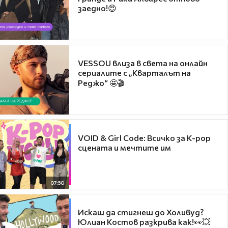
заедно!😍
VESSOU влиза в света на онлайн
сериалите с „Кварталът на
Реджо“ 🤩🎬
VOID & Girl Code: Всичко за K-pop
сцената и мечтите им
07:50
Искаш да стигнеш до Холивуд?
Юлиан Костов разкрива как!👀💥