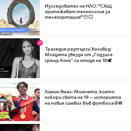
Изследовател на НЛО: "САЩ
притежават технология за
телепортация!"😯💥
Трагедия разтърси Холивуд:
Младата звезда от „Годзила
срещу Конг“ си отиде на 18🕊️
Ламин Ямал: Момчето, което
покори света на 19 — историята
на новия символ във футбола🤩⚽