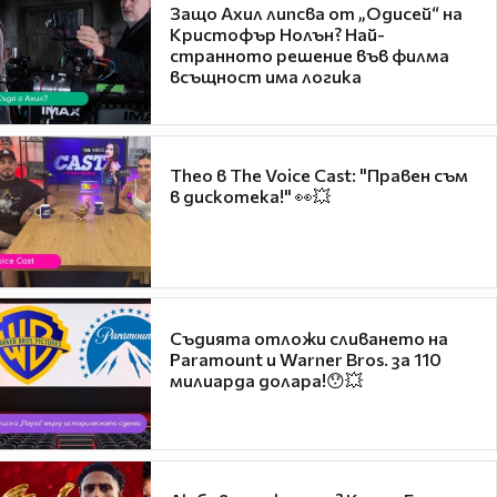
Защо Ахил липсва от „Одисей“ на
Кристофър Нолън? Най-
странното решение във филма
всъщност има логика
Theo в The Voice Cast: "Правен съм
в дискотека!" 👀💥
Съдията отложи сливането на
Paramount и Warner Bros. за 110
милиарда долара!😯💥