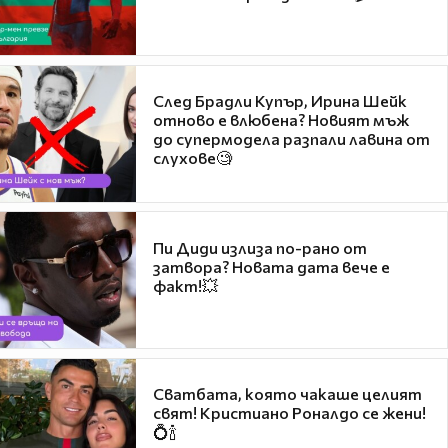
След Брадли Купър, Ирина Шейк
отново е влюбена? Новият мъж
до супермодела разпали лавина от
слухове🧐
Пи Диди излиза по-рано от
затвора? Новата дата вече е
факт!💥
Сватбата, която чакаше целият
свят! Кристиано Роналдо се жени!
💍🍾