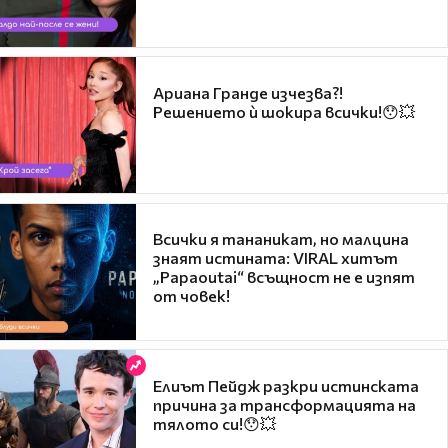
Ариана Гранде изчезва?!
Решението ѝ шокира всички!😯💥
Всички я тананикат, но малцина
знаят истината: VIRAL хитът
„Papaoutai“ всъщност не е изпят
от човек!
Елиът Пейдж разкри истинската
причина за трансформацията на
тялото си!😯💥