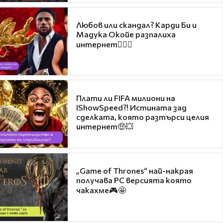
Любов или скандал? Карди Би и
Мадука Окойе разпалиха
интернет❤️‍🔥🔥
Плати ли FIFA милиони на
IShowSpeed?! Истината зад
сделката, която разтърси целия
интернет🤑💥
„Game of Thrones“ най-накрая
получава PC версията която
чакахме🎮🤩