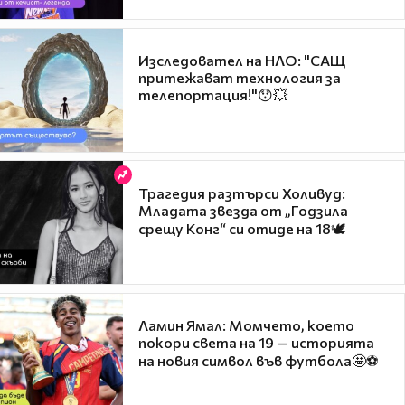
Изследовател на НЛО: "САЩ
притежават технология за
телепортация!"😯💥
Трагедия разтърси Холивуд:
Младата звезда от „Годзила
срещу Конг“ си отиде на 18🕊️
Ламин Ямал: Момчето, което
покори света на 19 — историята
на новия символ във футбола🤩⚽