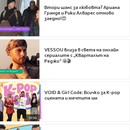
Втори шанс за любовта? Ариана
Гранде и Рики Алварес отново
заедно!😍
VESSOU влиза в света на онлайн
сериалите с „Кварталът на
Реджо“ 🤩🎬
VOID & Girl Code: Всичко за K-pop
сцената и мечтите им
07:50