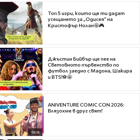
Топ 5 игри, които ще ти дадат
усещането за „Одисея“ на
Кристофър Нолан🤩🎮
Джъстин Бийбър ще пее на
Световното първенство по
футбол заедно с Мадона, Шакира
и BTS!⚽🤩
ANIVENTURE COMIC CON 2026:
Влязохме в друг свят!
08:16