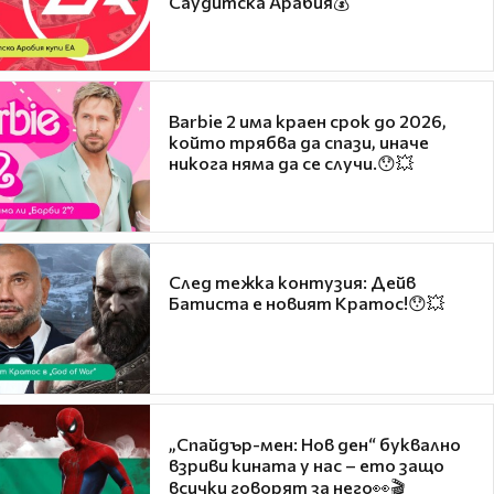
Саудитска Арабия💰
Barbie 2 има краен срок до 2026,
който трябва да спази, иначе
никога няма да се случи.😯💥
След тежка контузия: Дейв
Батиста е новият Кратос!😯💥
„Спайдър-мен: Нов ден“ буквално
взриви кината у нас – ето защо
всички говорят за него👀🎬