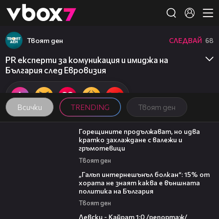
Member of
👾
Твоят ден
СЛЕДВАЙ
68
PR експерти за комуникация и имиджа на
България след Евровизия
Всички
TRENDING
Твоят ден
02:31
Горещините продължават, но идва
кратко захлаждане с валежи и
гръмотевици
Твоят ден
08:08
„Галъп интернешънъл болкан“: 15% от
хората не знаят каква е външната
политика на България
Твоят ден
05:57
Левски - Кайрат 1:0 /репортаж/