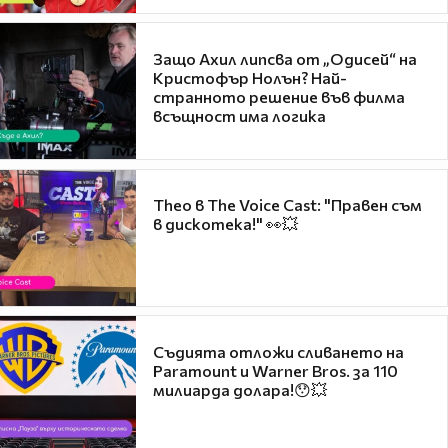
Защо Ахил липсва от „Одисей“ на
Кристофър Нолън? Най-
странното решение във филма
всъщност има логика
Theo в The Voice Cast: "Правен съм
в дискотека!" 👀💥
Съдията отложи сливането на
Paramount и Warner Bros. за 110
милиарда долара!😯💥