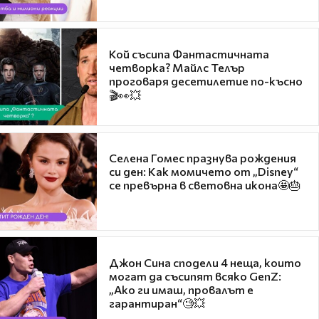
Кой съсипа Фантастичната
четворка? Майлс Телър
проговаря десетилетие по-късно
🎬👀💥
Селена Гомес празнува рождения
си ден: Как момичето от „Disney“
се превърна в световна икона🤩🎂
Джон Сина сподели 4 неща, които
могат да съсипят всяко GenZ:
„Ако ги имаш, провалът е
гарантиран“🧐💥