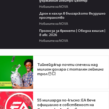
държавния инвитро център
Новините на NOVA
07:30
Дрон е нахлул в българското въздушно
пространство
Новините на NOVA
02:03
Прогноза за времето | Обедна емисия |
8 авг. 2026
Новините на NOVA
Тийнейджър почти спечели над
милион долара с тотален гейминг
трол😯💥
55 милиарда по-късно: EA вече
официално е собственост на