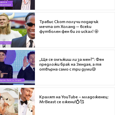
Травис Скот получи подарък
мечта от Холанд — всеки
футболен фен би го искал! 🤩
„Ще се омъжиш ли за мен?“: Фен
предложи брак на Зендая, а тя
отвърна само с три думи😅
Кралят на YouTube – младоженец:
MrBeast се ожени!💍🥰