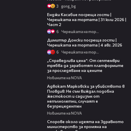
3
gong_bg
16:45
Енджи Касабие посреща гости |
Черешката на тортата | 31 юли 2026 |
Част 2
6
Черешката на тортата
17:43
Димитър Донски посреща гости |
Черешката на тортата | 4 авг. 2026
6
Черешката на тортата
03:12
„Справедлива цена“: От септември
трябва да заработят платформите
за проследяване на цените
Новините на NOVA
01:06
Адвокат Марковски за убийството в
Пловдив: Не съм виждал подобна
жестокост и садизъм от
непълнолетни, случаят е
безпрецедентен
Новините на NOVA
00:50
Спорове около идеята на Здравното
министерство за промяна на