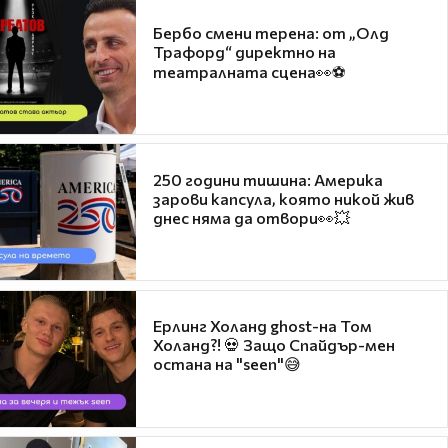
Бербо смени терена: от „Олд
Трафорд“ директно на
театралната сцена👀⚽
250 години тишина: Америка
зарови капсула, която никой жив
днес няма да отвори👀💥
Ерлинг Холанд ghost-на Том
Холанд?! 💀 Защо Спайдър-мен
остана на "seen"😅