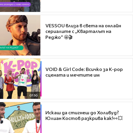
VESSOU влиза в света на онлайн
сериалите с „Кварталът на
Реджо“ 🤩🎬
VOID & Girl Code: Всичко за K-pop
сцената и мечтите им
07:50
Искаш да стигнеш до Холивуд?
Юлиан Костов разкрива как!👀💥