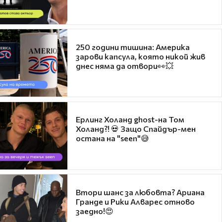
250 години тишина: Америка
зарови капсула, която никой жив
днес няма да отвори👀💥
Ерлинг Холанд ghost-на Том
Холанд?! 💀 Защо Спайдър-мен
остана на "seen"😅
Втори шанс за любовта? Ариана
Гранде и Рики Алварес отново
заедно!😍