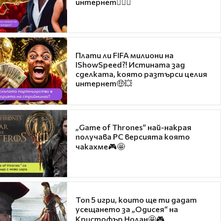
интернет❤️‍🔥🔥
Плати ли FIFA милиони на
IShowSpeed?! Истината зад
сделката, която разтърси целия
интернет🤑💥
„Game of Thrones“ най-накрая
получава PC версията която
чакахме🎮🤩
Топ 5 игри, които ще ти дадат
усещането за „Одисея“ на
Кристофър Нолан🤩🎮