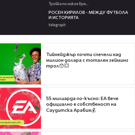
Тройка по никое време
50:51
РОСЕН КИРИЛОВ - МЕЖДУ ФУТБОЛА
И ИСТОРИЯТА
telegraph
Тийнейджър почти спечели над
милион долара с тотален гейминг
трол😯💥
55 милиарда по-късно: EA вече
официално е собственост на
Саудитска Арабия💰