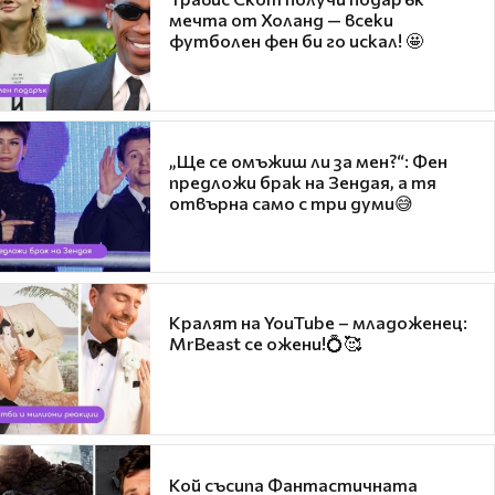
мечта от Холанд — всеки
футболен фен би го искал! 🤩
„Ще се омъжиш ли за мен?“: Фен
предложи брак на Зендая, а тя
отвърна само с три думи😅
Кралят на YouTube – младоженец:
MrBeast се ожени!💍🥰
Кой съсипа Фантастичната