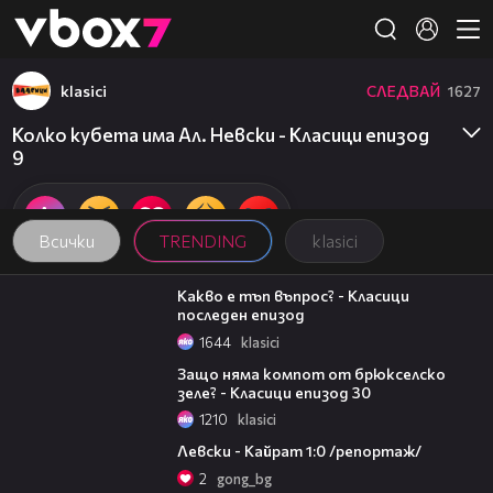
Member of
👾
klasici
СЛЕДВАЙ
1627
Колко кубета има Ал. Невски - Класици епизод
9
Всички
TRENDING
klasici
03:44
Какво е тъп въпрос? - Класици
последен епизод
1644
klasici
03:45
Защо няма компот от брюкселско
зеле? - Класици епизод 30
1210
klasici
05:57
Левски - Кайрат 1:0 /репортаж/
2
gong_bg
15:35