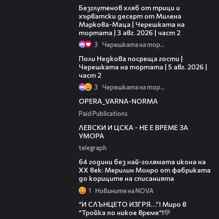
Безглутенов хляб от трици и
хърватски десерт от Милена
Маркова-Маца | Черешката на
тортата | 3 авг. 2026 | част 2
3
Черешката на тортата
13:03
Поли Недкова посреща гости |
Черешката на тортата | 5 авг. 2026 |
част 2
3
Черешката на тортата
00:30
OPERA_VARNA-NORMA
Paid Publications
31:36
ЛЕВСКИ И ЦСКА - НЕ Е ВРЕМЕ ЗА
УМОРА
telegraph
00:38
64 години без най-голямата икона на
XX век: Мерилин Монро от фабриката
до кориците на списанията
1
Новините на NOVA
43:34
“И СЛЪНЦЕТО ИЗГРЯ…”! Миро в
“Тройка по никое време“!💛