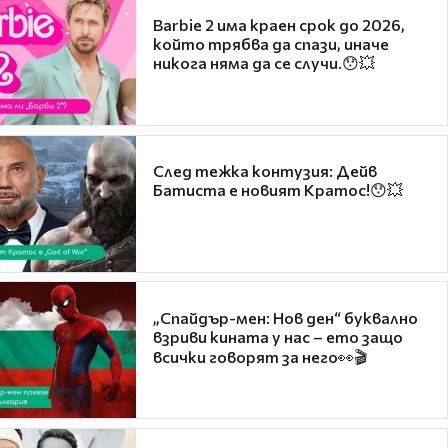
Barbie 2 има краен срок до 2026,
който трябва да спази, иначе
никога няма да се случи.😯💥
След тежка контузия: Дейв
Батиста е новият Кратос!😯💥
„Спайдър-мен: Нов ден“ буквално
взриви кината у нас – ето защо
всички говорят за него👀🎬