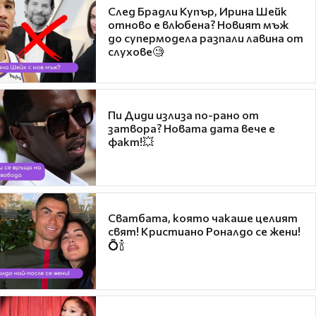
След Брадли Купър, Ирина Шейк
отново е влюбена? Новият мъж
до супермодела разпали лавина от
слухове🧐
Пи Диди излиза по-рано от
затвора? Новата дата вече е
факт!💥
Сватбата, която чакаше целият
свят! Кристиано Роналдо се жени!
💍🍾