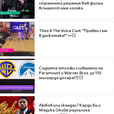
странното решение във филма
всъщност има логика
Theo в The Voice Cast: "Правен съм
в дискотека!" 👀💥
Съдията отложи сливането на
Paramount и Warner Bros. за 110
милиарда долара!😯💥
Любов или скандал? Карди Би и
Мадука Окойе разпалиха