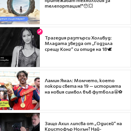
притежават технология за
телепортация!"😯💥
Трагедия разтърси Холивуд:
Младата звезда от „Годзила
срещу Конг“ си отиде на 18🕊️
Ламин Ямал: Момчето, което
покори света на 19 — историята
на новия символ във футбола🤩⚽
Защо Ахил липсва от „Одисей“ на
Кристофър Нолън? Най-