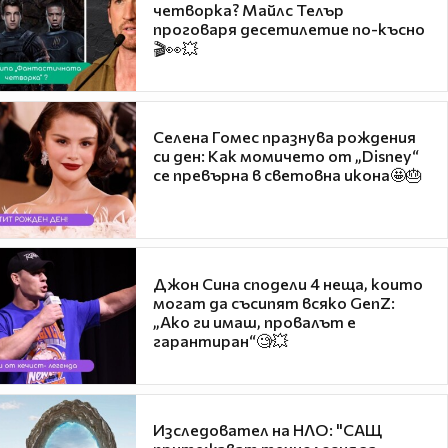
четворка? Майлс Телър
проговаря десетилетие по-късно
🎬👀💥
Селена Гомес празнува рождения
си ден: Как момичето от „Disney“
се превърна в световна икона🤩🎂
Джон Сина сподели 4 неща, които
могат да съсипят всяко GenZ:
„Ако ги имаш, провалът е
гарантиран“🧐💥
Изследовател на НЛО: "САЩ