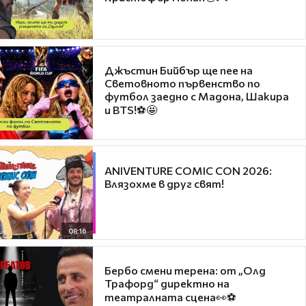
Джъстин Бийбър ще пее на
Световното първенство по
футбол заедно с Мадона, Шакира
и BTS!⚽🤩
ANIVENTURE COMIC CON 2026:
Влязохме в друг свят!
08:16
Бербо смени терена: от „Олд
Трафорд“ директно на
театралната сцена👀⚽