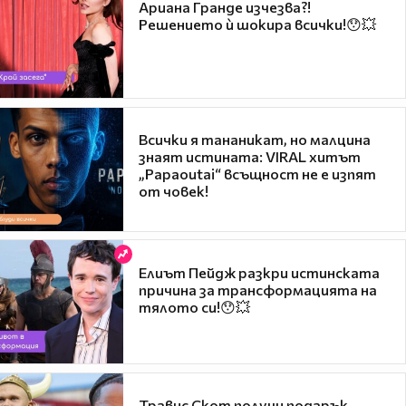
Ариана Гранде изчезва?!
Решението ѝ шокира всички!😯💥
Всички я тананикат, но малцина
знаят истината: VIRAL хитът
„Papaoutai“ всъщност не е изпят
от човек!
Елиът Пейдж разкри истинската
причина за трансформацията на
тялото си!😯💥
Травис Скот получи подарък