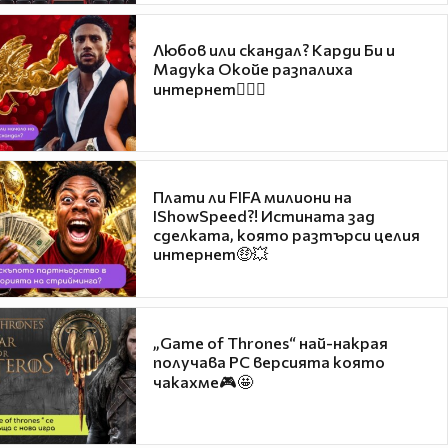
Любов или скандал? Карди Би и
Мадука Окойе разпалиха
интернет❤️‍🔥🔥
Плати ли FIFA милиони на
IShowSpeed?! Истината зад
сделката, която разтърси целия
интернет🤑💥
„Game of Thrones“ най-накрая
получава PC версията която
чакахме🎮🤩