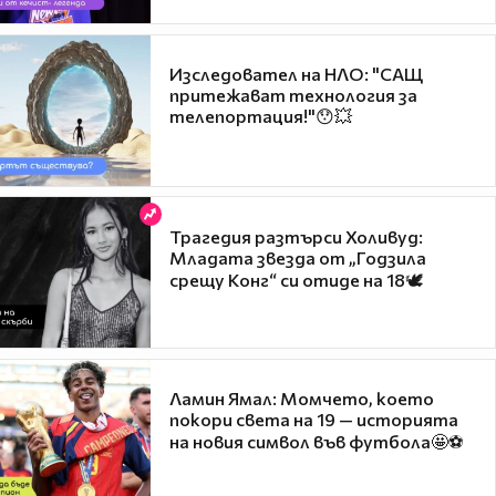
Изследовател на НЛО: "САЩ
притежават технология за
телепортация!"😯💥
Трагедия разтърси Холивуд:
Младата звезда от „Годзила
срещу Конг“ си отиде на 18🕊️
Ламин Ямал: Момчето, което
покори света на 19 — историята
на новия символ във футбола🤩⚽