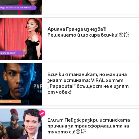
Ариана Гранде изчезва?!
Решението ѝ шокира всички!😯💥
Всички я тананикат, но малцина
знаят истината: VIRAL хитът
„Papaoutai“ всъщност не е изпят
от човек!
Елиът Пейдж разкри истинската
причина за трансформацията на
тялото си!😯💥