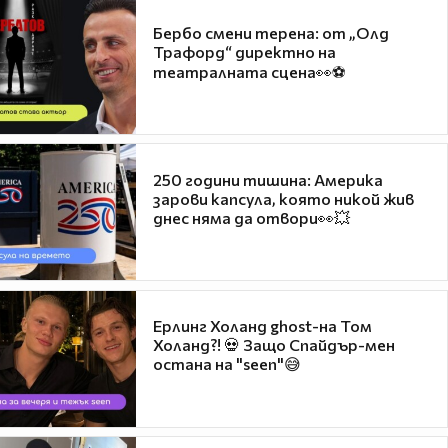
Бербо смени терена: от „Олд
Трафорд“ директно на
театралната сцена👀⚽
250 години тишина: Америка
зарови капсула, която никой жив
днес няма да отвори👀💥
Ерлинг Холанд ghost-на Том
Холанд?! 💀 Защо Спайдър-мен
остана на "seen"😅