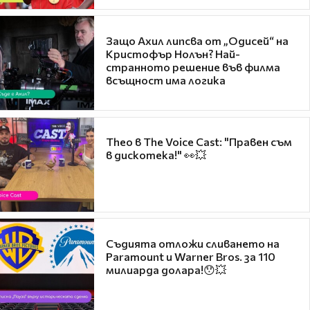
Защо Ахил липсва от „Одисей“ на
Кристофър Нолън? Най-
странното решение във филма
всъщност има логика
Theo в The Voice Cast: "Правен съм
в дискотека!" 👀💥
Съдията отложи сливането на
Paramount и Warner Bros. за 110
милиарда долара!😯💥