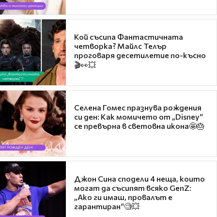
Кой съсипа Фантастичната
четворка? Майлс Телър
проговаря десетилетие по-късно
🎬👀💥
Селена Гомес празнува рождения
си ден: Как момичето от „Disney“
се превърна в световна икона🤩🎂
Джон Сина сподели 4 неща, които
могат да съсипят всяко GenZ:
„Ако ги имаш, провалът е
гарантиран“🧐💥