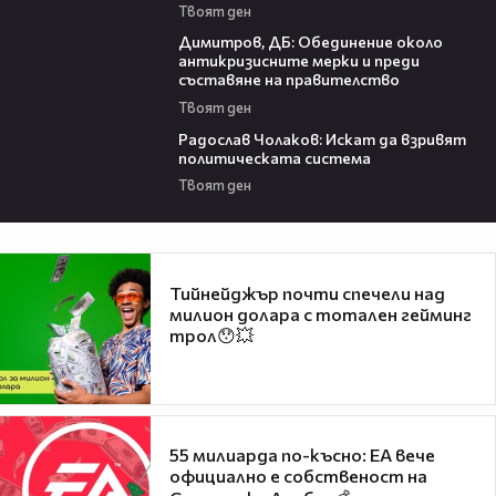
Твоят ден
08:04
Димитров, ДБ: Обединение около
антикризисните мерки и преди
съставяне на правителство
Твоят ден
09:04
Радослав Чолаков: Искат да взривят
политическата система
Твоят ден
Тийнейджър почти спечели над
милион долара с тотален гейминг
трол😯💥
55 милиарда по-късно: EA вече
официално е собственост на