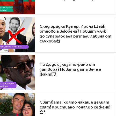
След Брадли Купър, Ирина Шейк
отново е влюбена? Новият мъж
до супермодела разпали лавина от
слухове🧐
Пи Диди излиза по-рано от
затвора? Новата дата вече е
факт!💥
Сватбата, която чакаше целият
свят! Кристиано Роналдо се жени!
💍🍾