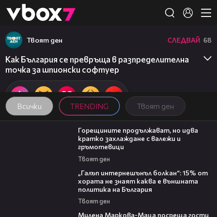
Member of
👾
Твоят ден
СЛЕДВАЙ
68
Как България се превръща в разпределителна
точка за шпионски софтуер
Всички
TRENDING
Твоят ден
02:31
Горещините продължават, но идва
кратко захлаждане с валежи и
гръмотевици
Твоят ден
08:08
„Галъп интернешънъл болкан“: 15% от
хората не знаят каква е външната
политика на България
Твоят ден
20:17
Милена Маркова-Маца посреща гости