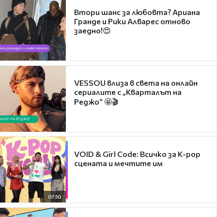
Втори шанс за любовта? Ариана
Гранде и Рики Алварес отново
заедно!😍
VESSOU влиза в света на онлайн
сериалите с „Кварталът на
Реджо“ 🤩🎬
VOID & Girl Code: Всичко за K-pop
сцената и мечтите им
07:50