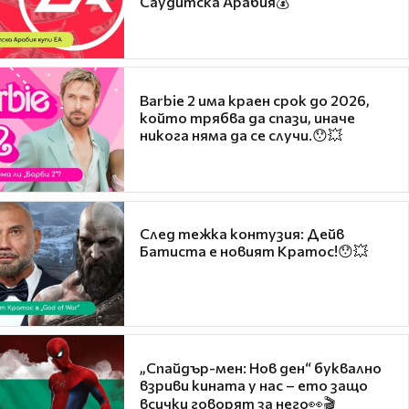
Саудитска Арабия💰
Barbie 2 има краен срок до 2026,
който трябва да спази, иначе
никога няма да се случи.😯💥
След тежка контузия: Дейв
Батиста е новият Кратос!😯💥
„Спайдър-мен: Нов ден“ буквално
взриви кината у нас – ето защо
всички говорят за него👀🎬