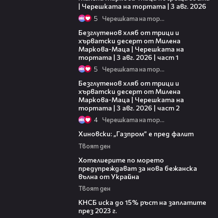
| Черешката на тортата | 3 авг. 2026
5
Черешката на тортата
16:02
Безглутенов хляб от трици и
хърватски десерт от Милена
Маркова-Маца | Черешката на
тортата | 3 авг. 2026 | част 1
5
Черешката на тортата
15:35
Безглутенов хляб от трици и
хърватски десерт от Милена
Маркова-Маца | Черешката на
тортата | 3 авг. 2026 | част 2
4
Черешката на тортата
14:53
Хиновски: „Газпром” е пред фалит
Твоят ден
07:37
Хотелиерите по морето
предупреждават за нова бежанска
вълна от Украйна
Твоят ден
04:12
КНСБ иска до 15% ръст на заплатите
през 2023 г.