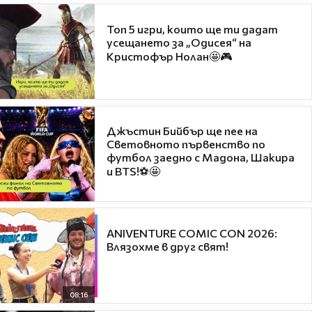
Топ 5 игри, които ще ти дадат
усещането за „Одисея“ на
Кристофър Нолан🤩🎮
Джъстин Бийбър ще пее на
Световното първенство по
футбол заедно с Мадона, Шакира
и BTS!⚽🤩
ANIVENTURE COMIC CON 2026:
Влязохме в друг свят!
08:16