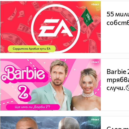
55 мил
собств
Barbie
трябва
случи.