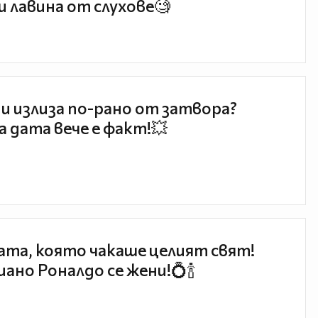
и лавина от слухове🧐
и излиза по-рано от затвора?
 дата вече е факт!💥
та, която чакаше целият свят!
ано Роналдо се жени!💍🍾