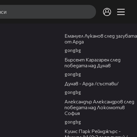
03:53
Емануел Луканов след загубата
от Арда
gongbg
02:39
Бирсент Карагарен след
победата над Дунав
gongbg
00:51
Дунав - Арда /състави/
gongbg
01:49
Александър Александров след
победата над Локомотив
София
gongbg
08:50
Куинс Парк Рейнджърс -
Милуол 1:1 (0:2 след дузпи) /