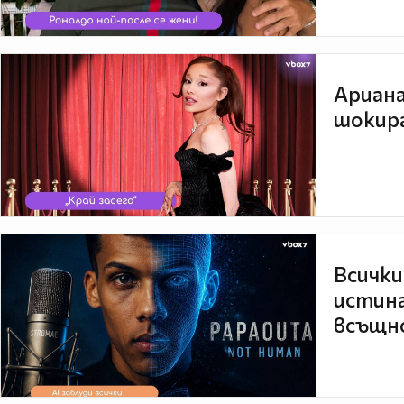
Ариана
шокира
Всички
истина
всъщно