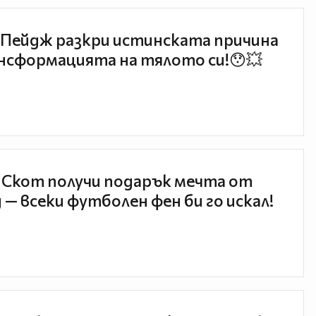
Пейдж разкри истинската причина
нсформацията на тялото си!😯💥
 Скот получи подарък мечта от
 — всеки футболен фен би го искал!