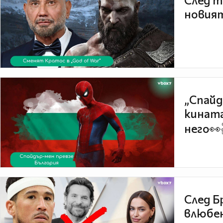
След т
новият
„Спайд
кината
него👀
След Б
влюбен