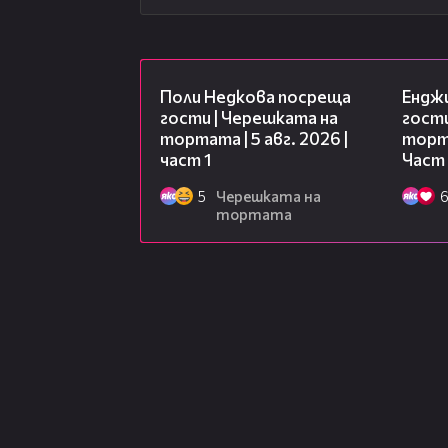
19:25
Поли Недкова посреща
Ендж
гости | Черешката на
гости
тортата | 5 авг. 2026 |
торта
част 1
Част
5
Черешката на
тортата