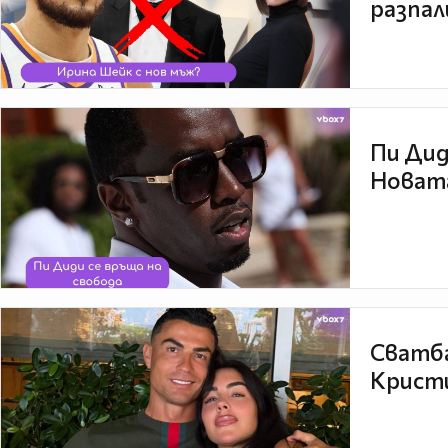
разпал
Пи Дид
Новата
Сватба
Кристи