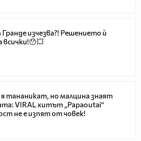
 Гранде изчезва?! Решението ѝ
 всички!😯💥
 я тананикат, но малцина знаят
та: VIRAL хитът „Papaoutai“
ст не е изпят от човек!