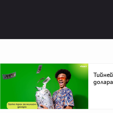
Тийней
долара