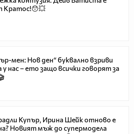
ежка контузия: Дейв Батиста е
 Кратос!😯💥
ър-мен: Нов ден“ буквално взриви
 у нас – ето защо всички говорят за
🎬
радли Купър, Ирина Шейк отново е
а? Новият мъж до супермодела