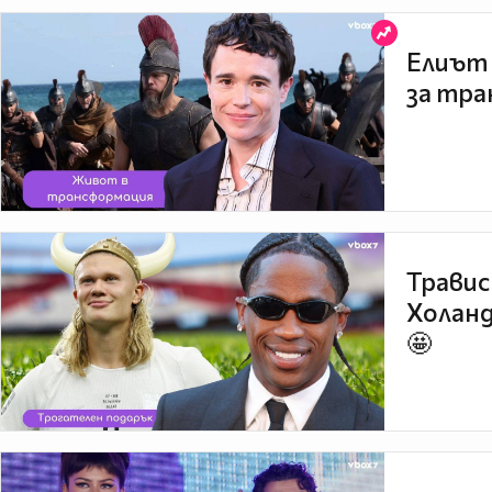
Елиът 
за тра
Травис
Холанд
🤩