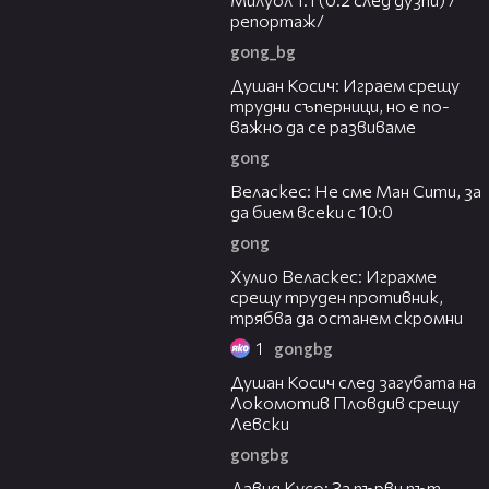
репортаж/
gong_bg
10:17
Душан Косич: Играем срещу
трудни съперници, но е по-
важно да се развиваме
gong
09:40
Веласкес: Не сме Ман Сити, за
да бием всеки с 10:0
gong
07:38
Хулио Веласкес: Играхме
срещу труден противник,
трябва да останем скромни
1
gongbg
03:47
Душан Косич след загубата на
Локомотив Пловдив срещу
Левски
gongbg
02:30
Давид Кусо: За първи път