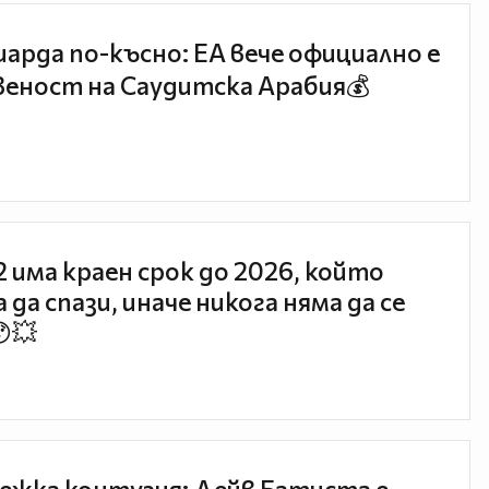
иарда по-късно: EA вече официално е
еност на Саудитска Арабия💰
 2 има краен срок до 2026, който
 да спази, иначе никога няма да се
😯💥