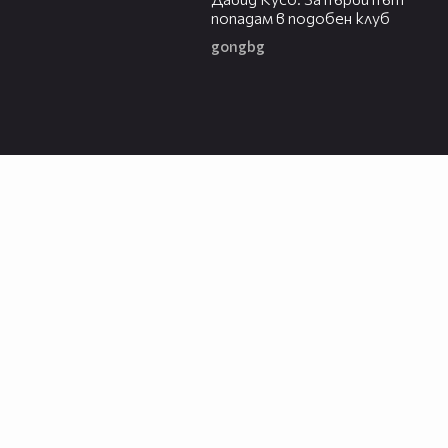
попадам в подобен клуб
gongbg