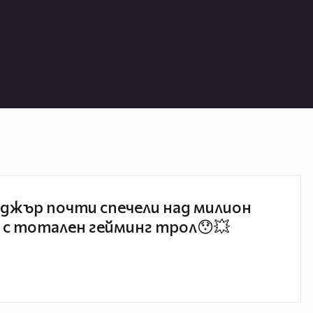
джър почти спечели над милион
 с тотален гейминг трол😯💥