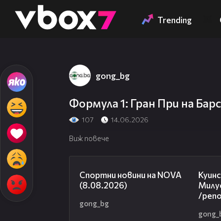
Member of
👾
Trending
gong_bg
Формула 1: Гран При на Бар
107
14.06.2026
Виж повече
04:09
Спортни новини на NOVA
Куинс
(8.08.2026)
Милуо
/реп
gong_bg
gong_