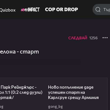
Quizbox
СЛЕДВАЙ
1256
селона - старт
08:50
03:11
 Парк Рейнджърс -
Ново попълнение даде
л 1:1 (0:2 след дузпи)
успешен старт на
ортаж/
Карлсруе срещу Арминия
bg
gong_bg