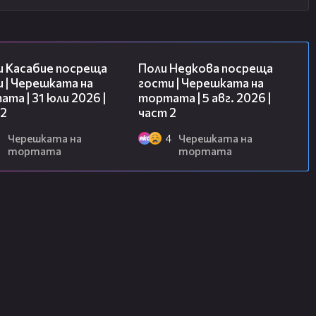
16:45
13:03
и Касабие посреща
Поли Недкова посреща
 | Черешката на
гости | Черешката на
та | 31 юли 2026 |
тортата | 5 авг. 2026 |
 2
част 2
6
Черешката на
4
Черешката на
тортата
тортата