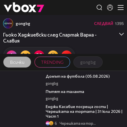
Member of
👾
gongbg
СЛЕДВАЙ
1395
Гьоко Хаджиевски след Спартак Варна -
Славия
Всички
TRENDING
gongbg
57:58
Домът на футбола (05.08.2026)
gongbg
18:59
Пътят на таланта
gongbg
10:44
Енджи Касабие посреща гости |
Черешката на тортата | 31 юли 2026 |
Част 1
6
Черешката на тортата
17:43