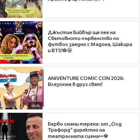
Джъстин Бийбър ще пее на
Световното първенство по
футбол заедно с Мадона, Шакира
и BTS!⚽🤩
ANIVENTURE COMIC CON 2026:
Влязохме в друг свят!
08:16
Бербо смени терена: от „Олд
Трафорд“ директно на
театралната сцена👀⚽