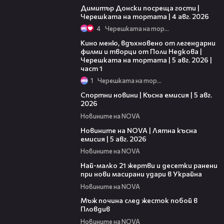
Димитър Донски посреща гости |
Черешката на тортата | 4 авг. 2026
4
Черешката на тортата
15:39
Кино меню, вдъхновено от легендарни
филми и творци от Поли Недкова |
Черешката на тортата | 5 авг. 2026 |
част 1
1
Черешката на тортата
03:37
Спортни новини | Късна емисия | 5 авг.
2026
Новините на NOVA
20:06
Новините на NOVA | Лятна късна
емисия | 5 авг. 2026
Новините на NOVA
01:14
Най-малко 21 жертви и десетки ранени
при нови масирани удари в Украйна
Новините на NOVA
01:06
Мъж почина след жесток побой в
Пловдив
Новините на NOVA