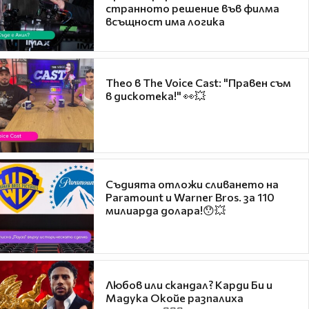
странното решение във филма
всъщност има логика
Theo в The Voice Cast: "Правен съм
в дискотека!" 👀💥
Съдията отложи сливането на
Paramount и Warner Bros. за 110
милиарда долара!😯💥
Любов или скандал? Карди Би и
Мадука Окойе разпалиха