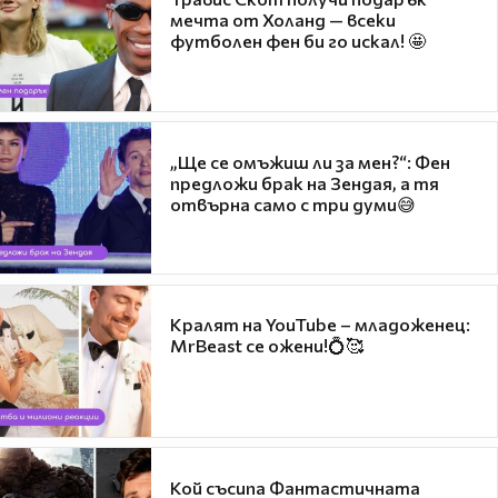
мечта от Холанд — всеки
футболен фен би го искал! 🤩
„Ще се омъжиш ли за мен?“: Фен
предложи брак на Зендая, а тя
отвърна само с три думи😅
Кралят на YouTube – младоженец:
MrBeast се ожени!💍🥰
Кой съсипа Фантастичната