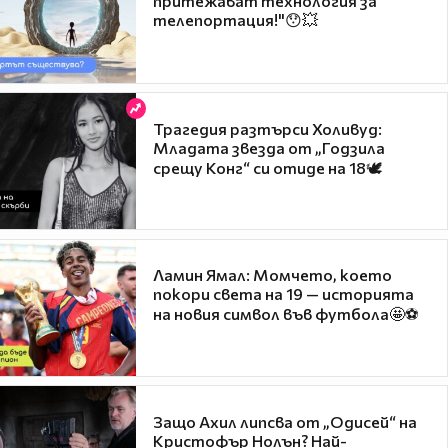
притежават технология за
телепортация!"😯💥
Трагедия разтърси Холивуд:
Младата звезда от „Годзила
срещу Конг“ си отиде на 18🕊️
Ламин Ямал: Момчето, което
покори света на 19 — историята
на новия символ във футбола🤩⚽
Защо Ахил липсва от „Одисей“ на
Кристофър Нолън? Най-