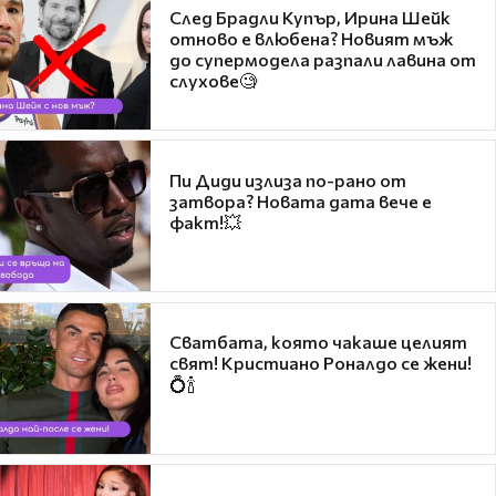
След Брадли Купър, Ирина Шейк
отново е влюбена? Новият мъж
до супермодела разпали лавина от
слухове🧐
Пи Диди излиза по-рано от
затвора? Новата дата вече е
факт!💥
Сватбата, която чакаше целият
свят! Кристиано Роналдо се жени!
💍🍾