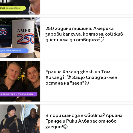
250 години тишина: Америка
зарови капсула, която никой жив
днес няма да отвори👀💥
Ерлинг Холанд ghost-на Том
Холанд?! 💀 Защо Спайдър-мен
остана на "seen"😅
Втори шанс за любовта? Ариана
Гранде и Рики Алварес отново
заедно!😍