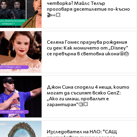
четворка? Майлс Телър
проговаря десетилетие по-късно
🎬👀💥
Селена Гомес празнува рождения
си ден: Как момичето от „Disney“
се превърна в световна икона🤩🎂
Джон Сина сподели 4 неща, които
могат да съсипят всяко GenZ:
„Ако ги имаш, провалът е
гарантиран“🧐💥
Изследовател на НЛО: "САЩ