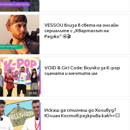
VESSOU влиза в света на онлайн
сериалите с „Кварталът на
Реджо“ 🤩🎬
VOID & Girl Code: Всичко за K-pop
сцената и мечтите им
07:50
Искаш да стигнеш до Холивуд?
Юлиан Костов разкрива как!👀💥