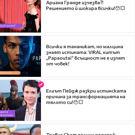
Ариана Гранде изчезва?!
Решението ѝ шокира всички!😯💥
Всички я тананикат, но малцина
знаят истината: VIRAL хитът
„Papaoutai“ всъщност не е изпят
от човек!
Елиът Пейдж разкри истинската
причина за трансформацията на
тялото си!😯💥
Травис Скот получи подарък