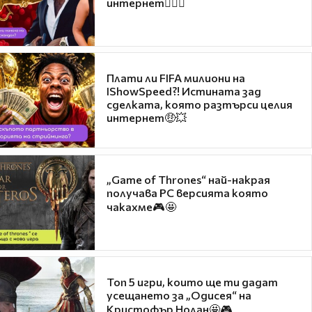
интернет❤️‍🔥🔥
Плати ли FIFA милиони на
IShowSpeed?! Истината зад
сделката, която разтърси целия
интернет🤑💥
„Game of Thrones“ най-накрая
получава PC версията която
чакахме🎮🤩
Топ 5 игри, които ще ти дадат
усещането за „Одисея“ на
Кристофър Нолан🤩🎮