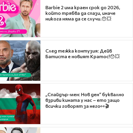
Barbie 2 има краен срок до 2026,
който трябва да спази, иначе
никога няма да се случи.😯💥
След тежка контузия: Дейв
Батиста е новият Кратос!😯💥
„Спайдър-мен: Нов ден“ буквално
взриви кината у нас – ето защо
всички говорят за него👀🎬