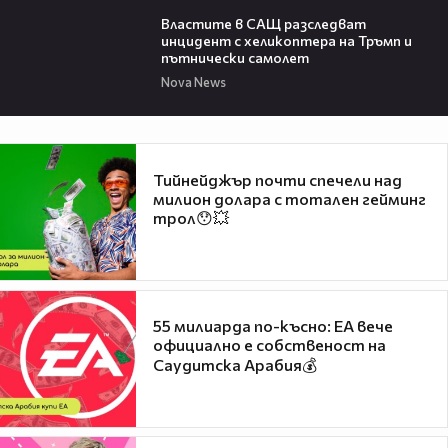
00:39
Властите в САЩ разследват
инцидент с хеликоптера на Тръмп и
пътнически самолет
Nova News
Тийнейджър почти спечели над
милион долара с тотален гейминг
трол😯💥
55 милиарда по-късно: EA вече
официално е собственост на
Саудитска Арабия💰