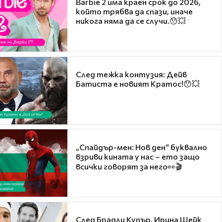
Barbie 2 има краен срок до 2026,
който трябва да спази, иначе
никога няма да се случи.😯💥
След тежка контузия: Дейв
Батиста е новият Кратос!😯💥
„Спайдър-мен: Нов ден“ буквално
взриви кината у нас – ето защо
всички говорят за него👀🎬
След Брадли Купър, Ирина Шейк