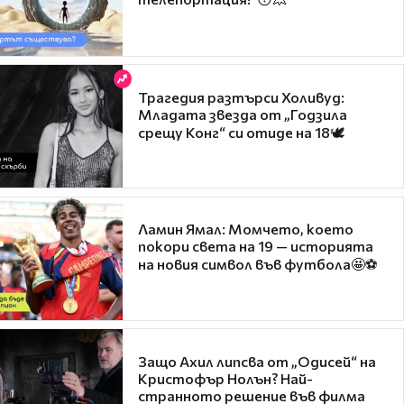
Трагедия разтърси Холивуд:
Младата звезда от „Годзила
срещу Конг“ си отиде на 18🕊️
Ламин Ямал: Момчето, което
покори света на 19 — историята
на новия символ във футбола🤩⚽
Защо Ахил липсва от „Одисей“ на
Кристофър Нолън? Най-
странното решение във филма