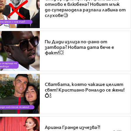
отново е влюбена? Новият мъж
до супермодела разпали лавина от
слухове🧐
Пи Диди излиза по-рано от
затвора? Новата дата вече е
факт!💥
Сватбата, която чакаше целият
свят! Кристиано Роналдо се жени!
💍🍾
Ариана Гранде изчезва?!