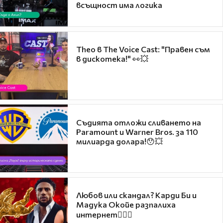
всъщност има логика
Theo в The Voice Cast: "Правен съм
в дискотека!" 👀💥
Съдията отложи сливането на
Paramount и Warner Bros. за 110
милиарда долара!😯💥
Любов или скандал? Карди Би и
Мадука Окойе разпалиха
интернет❤️‍🔥🔥