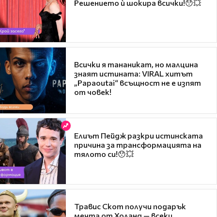
Решението ѝ шокира всички!😯💥
Всички я тананикат, но малцина
знаят истината: VIRAL хитът
„Papaoutai“ всъщност не е изпят
от човек!
Елиът Пейдж разкри истинската
причина за трансформацията на
тялото си!😯💥
Травис Скот получи подарък
мечта от Холанд — всеки