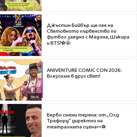
Джъстин Бийбър ще пее на
Световното първенство по
футбол заедно с Мадона, Шакира
и BTS!⚽🤩
ANIVENTURE COMIC CON 2026:
Влязохме в друг свят!
08:16
Бербо смени терена: от „Олд
Трафорд“ директно на
театралната сцена👀⚽