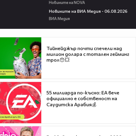
Новините на NOVA
22:43
Новините на ВИА Медия - 06.08.2026
ВИА Медия
Тийнейджър почти спечели над
милион долара с тотален гейминг
трол😯💥
55 милиарда по-късно: EA вече
официално е собственост на
Саудитска Арабия💰