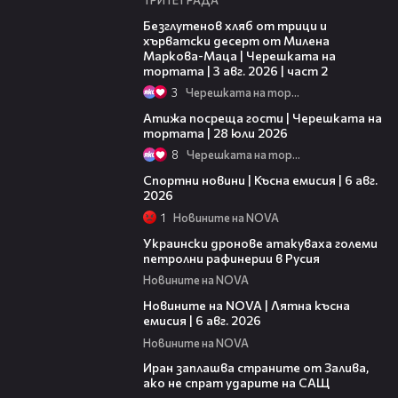
15:35
Безглутенов хляб от трици и
хърватски десерт от Милена
Маркова-Маца | Черешката на
тортата | 3 авг. 2026 | част 2
3
Черешката на тортата
23:41
Атижа посреща гости | Черешката на
тортата | 28 юли 2026
8
Черешката на тортата
04:51
Спортни новини | Късна емисия | 6 авг.
2026
1
Новините на NOVA
00:41
Украински дронове атакуваха големи
петролни рафинерии в Русия
Новините на NOVA
20:26
Новините на NOVA | Лятна късна
емисия | 6 авг. 2026
Новините на NOVA
00:41
Иран заплашва страните от Залива,
ако не спрат ударите на САЩ