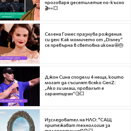
проговаря десетилетие по-късно
🎬👀💥
Селена Гомес празнува рождения
си ден: Как момичето от „Disney“
се превърна в световна икона🤩🎂
Джон Сина сподели 4 неща, които
могат да съсипят всяко GenZ:
„Ако ги имаш, провалът е
гарантиран“🧐💥
Изследовател на НЛО: "САЩ
притежават технология за
телепортация!"😯💥