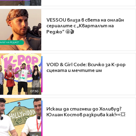
VESSOU влиза в света на онлайн
сериалите с „Кварталът на
Реджо“ 🤩🎬
VOID & Girl Code: Всичко за K-pop
сцената и мечтите им
07:50
Искаш да стигнеш до Холивуд?
Юлиан Костов разкрива как!👀💥
15:15