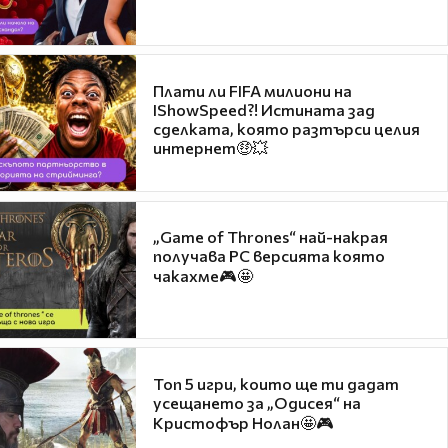
Плати ли FIFA милиони на
IShowSpeed?! Истината зад
сделката, която разтърси целия
интернет🤑💥
„Game of Thrones“ най-накрая
получава PC версията която
чакахме🎮🤩
Топ 5 игри, които ще ти дадат
усещането за „Одисея“ на
Кристофър Нолан🤩🎮