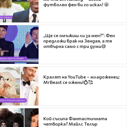
футболен фен би го искал! 🤩
„Ще се омъжиш ли за мен?“: Фен
предложи брак на Зендая, а тя
отвърна само с три думи😅
Кралят на YouTube – младоженец:
MrBeast се ожени!💍🥰
Кой съсипа Фантастичната
четворка? Майлс Телър