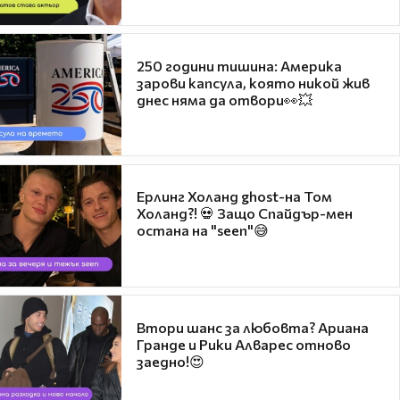
250 години тишина: Америка
зарови капсула, която никой жив
днес няма да отвори👀💥
Ерлинг Холанд ghost-на Том
Холанд?! 💀 Защо Спайдър-мен
остана на "seen"😅
Втори шанс за любовта? Ариана
Гранде и Рики Алварес отново
заедно!😍