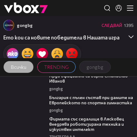
Member of
👾
gongbg
СЛЕДВАЙ
1395
Ето кои са новите победители в Нашата игра
Всички
TRENDING
gongbg
00:19
Арда официално си върна Станислав
Иванов
gongbg
00:47
България с пълен състав при дамите на
Европейското по спортна гимнастика
gongbg
00:06
Фирмата със седалище в Лясковец
внедрява роботизирана техника и
изкуствен интелект
ТРИТЕ ГРАДА