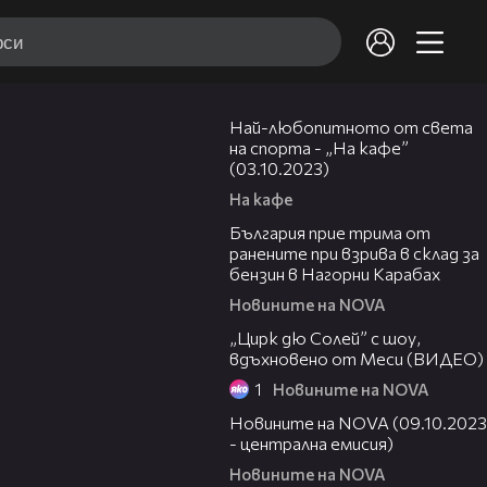
11:22
Най-любопитното от света
на спорта - „На кафе”
(03.10.2023)
На кафе
02:18
България прие трима от
ранените при взрива в склад за
бензин в Нагорни Карабах
Новините на NOVA
04:24
„Цирк дю Солей” с шоу,
вдъхновено от Меси (ВИДЕО)
1
Новините на NOVA
47:13
Новините на NOVA (09.10.2023
- централна емисия)
Новините на NOVA
01:17