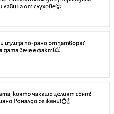
и лавина от слухове🧐
и излиза по-рано от затвора?
 дата вече е факт!💥
та, която чакаше целият свят!
ано Роналдо се жени!💍🍾