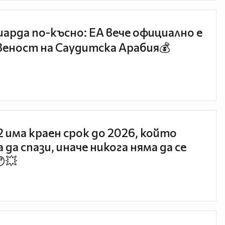
иарда по-късно: EA вече официално е
еност на Саудитска Арабия💰
 2 има краен срок до 2026, който
 да спази, иначе никога няма да се
😯💥