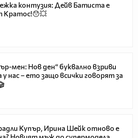
ежка контузия: Дейв Батиста е
 Кратос!😯💥
ър-мен: Нов ден“ буквално взриви
 у нас – ето защо всички говорят за
🎬
радли Купър, Ирина Шейк отново е
а? Новият мъж до супермодела