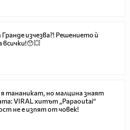
 Гранде изчезва?! Решението ѝ
 всички!😯💥
 я тананикат, но малцина знаят
та: VIRAL хитът „Papaoutai“
ст не е изпят от човек!