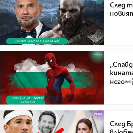
След т
новият
„Спайд
кината
него👀
След Б
влюбен