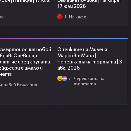
17 юли 2026
фе
1
На кафе
09:32
14:06
 смъртоносния побой
Оценките на Милена
вдив: Очевидци
Маркова-Маца |
ят, че сред групата
Черешката на тортата | 3
йджъри е имало и
авг. 2026
чета
7
Черешката на
тортата
Здравей България