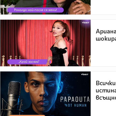
Ариана
шокира
Всички
истина
всъщно