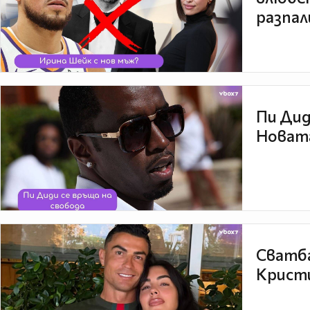
разпал
Пи Дид
Новата
Сватба
Кристи