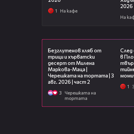
2026
1
На кафе
На ка
15:35
Безглутенов хляб от
След
трици и хърватски
в Пло
десерт от Милена
твърд
Маркова-Маца |
тийне
Черешката на тортата | 3
моми
авг. 2026 | част 2
1
3
Черешката на
тортата