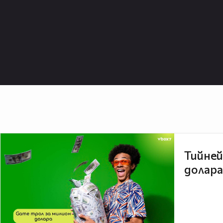
Тийней
долара