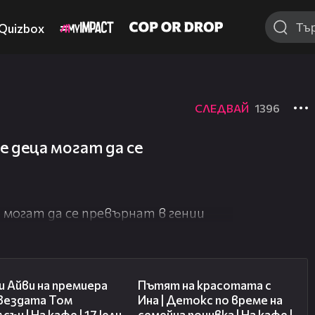
Quizbox
СЛЕДВАЙ
1396
 деца могат да се
 могат да се превърнат в гении
02:58
17:40
 Айви на премиера
Пътят на красотата с
звездата Том
Ина | Детокс по време на
сън | На кафе | 17 юли
семейна почивка | На кафе |