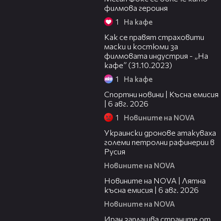
филмова героиня
1
На кафе
12:36
Как се правят страховити
маски и костюми за
филмовата индустрия - „На
кафе” (31.10.2023)
1
На кафе
04:51
Спортни новини | Късна емисия
| 6 авг. 2026
1
Новините на NOVA
00:41
Украински дронове атакуваха
големи петролни рафинерии в
Русия
Новините на NOVA
20:26
Новините на NOVA | Лятна
късна емисия | 6 авг. 2026
Новините на NOVA
00:41
Иран заплашва страните от