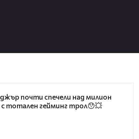
джър почти спечели над милион
 с тотален гейминг трол😯💥