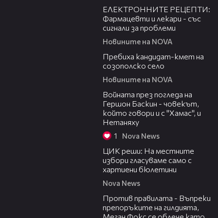
ЕЛЕКТРОННИТЕ РЕЦЕПТИ:
Фармацевти и лекари - със
сигнали за проблеми
Новините на NOVA
00:54
Пребиха кандидат-кмет на
созополско село
Новините на NOVA
15:10
Войната през погледа на
Гершон Баскин - човекът,
който говори и с "Хамас", и
Нетаняху
1
Nova News
06:35
ЦИК реши: На местните
избори гласуваме само с
хартиени бюлетини
Nova News
14:12
Против правилата - Въпреки
препоръките на гилдията,
Меган Фокс се облече като