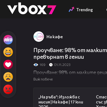
Member of
👾
Trending
На кафе
Проучване: 98% от малките
превърнат в гении
169
01.11.2023
Проучване: 98% от малките деца
Виж повече
09:09
„На ръба“: Изложба с
Стаси
мисия | На кафе | 17 юли
със 
2026
Хидъл