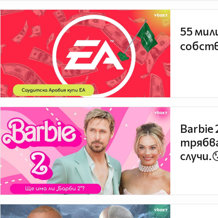
55 мил
собств
Barbie
трябва
случи.