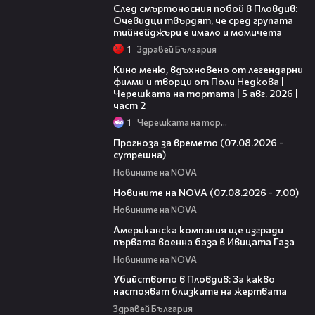
След смъртоносния побой в Пловдив:
Очевидци твърдят, че сред групата
тийнейджъри е имало и момичета
1
Здравей България
15:31
Кино меню, вдъхновено от легендарни
филми и творци от Поли Недкова |
Черешката на тортата | 5 авг. 2026 |
част 2
1
Черешката на тортата
01:46
Прогноза за времето (07.08.2026 -
сутрешна)
Новините на NOVA
03:58
Новините на NOVA (07.08.2026 - 7.00)
Новините на NOVA
00:53
Американска компания ще изгради
първата военна база в Ивицата Газа
Новините на NOVA
11:38
Убийството в Пловдив: За какво
настояват близките на жертвата
Здравей България
00:47