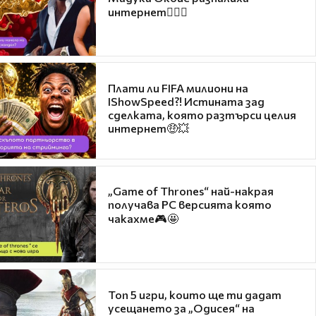
интернет❤️‍🔥🔥
Плати ли FIFA милиони на
IShowSpeed?! Истината зад
сделката, която разтърси целия
интернет🤑💥
„Game of Thrones“ най-накрая
получава PC версията която
чакахме🎮🤩
Топ 5 игри, които ще ти дадат
усещането за „Одисея“ на