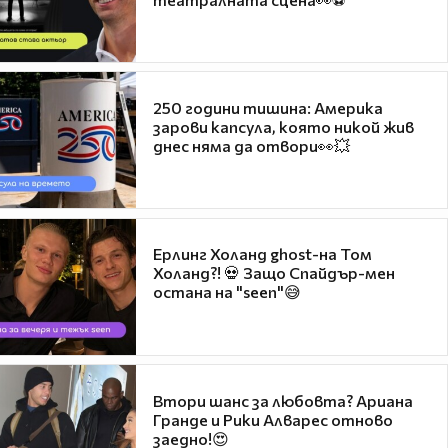
250 години тишина: Америка
зарови капсула, която никой жив
днес няма да отвори👀💥
Ерлинг Холанд ghost-на Том
Холанд?! 💀 Защо Спайдър-мен
остана на "seen"😅
Втори шанс за любовта? Ариана
Гранде и Рики Алварес отново
заедно!😍