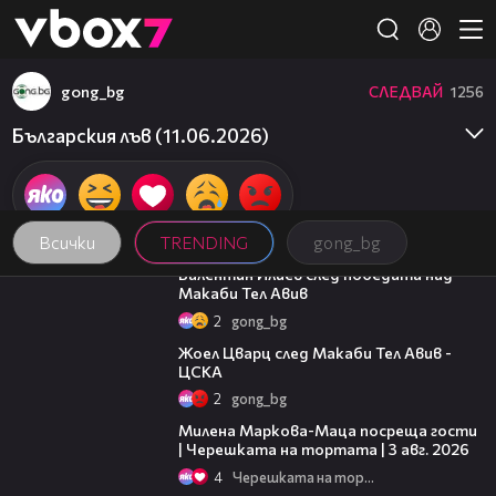
Member of
👾
gong_bg
СЛЕДВАЙ
1256
Българския лъв (11.06.2026)
Всички
TRENDING
gong_bg
06:38
Валентин Илиев след победата над
Макаби Тел Авив
2
gong_bg
02:27
Жоел Цварц след Макаби Тел Авив -
ЦСКА
2
gong_bg
20:17
Милена Маркова-Маца посреща гости
| Черешката на тортата | 3 авг. 2026
4
Черешката на тортата
09:32