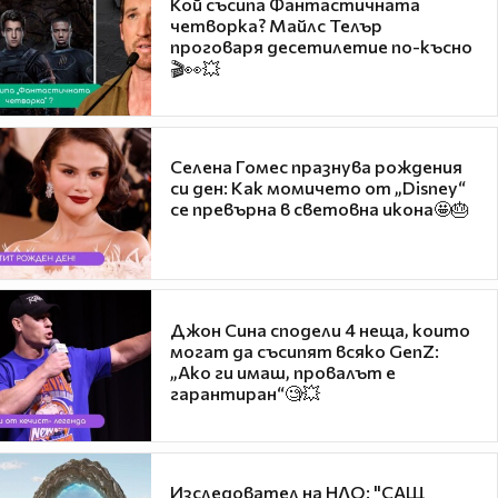
Кой съсипа Фантастичната
четворка? Майлс Телър
проговаря десетилетие по-късно
🎬👀💥
Селена Гомес празнува рождения
си ден: Как момичето от „Disney“
се превърна в световна икона🤩🎂
Джон Сина сподели 4 неща, които
могат да съсипят всяко GenZ:
„Ако ги имаш, провалът е
гарантиран“🧐💥
Изследовател на НЛО: "САЩ