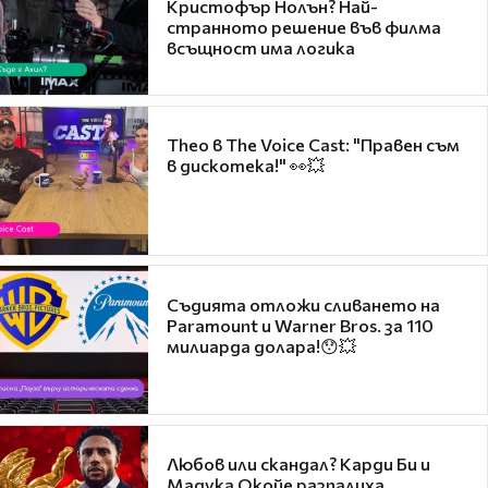
Кристофър Нолън? Най-
странното решение във филма
всъщност има логика
Theo в The Voice Cast: "Правен съм
в дискотека!" 👀💥
Съдията отложи сливането на
Paramount и Warner Bros. за 110
милиарда долара!😯💥
Любов или скандал? Карди Би и
Мадука Окойе разпалиха