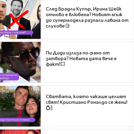
След Брадли Купър, Ирина Шейк
отново е влюбена? Новият мъж
до супермодела разпали лавина от
слухове🧐
Пи Диди излиза по-рано от
затвора? Новата дата вече е
факт!💥
Сватбата, която чакаше целият
свят! Кристиано Роналдо се жени!
💍🍾