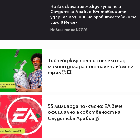
Нова ескалация между хутите и
Саудитска Арабия: Бунтовниците
удариха позиции на правителствените
сили в Йемен
Новините на NOVA
Тийнейджър почти спечели над
милион долара с тотален гейминг
трол😯💥
55 милиарда по-късно: EA вече
официално е собственост на
Саудитска Арабия💰