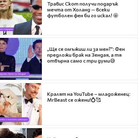
Травис Скот получи подарък
мечта от Холанд — всеки
футболен фен би го искал! 🤩
„Ще се омъжиш ли за мен?“: Фен
предложи брак на Зендая, а тя
отвърна само с три думи😅
Кралят на YouTube – младоженец:
MrBeast се ожени!💍🥰