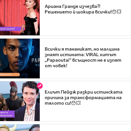
Ариана Гранде изчезва?!
Решението ѝ шокира всички!😯💥
Всички я тананикат, но малцина
знаят истината: VIRAL хитът
„Papaoutai“ всъщност не е изпят
от човек!
Елиът Пейдж разкри истинската
причина за трансформацията на
тялото си!😯💥