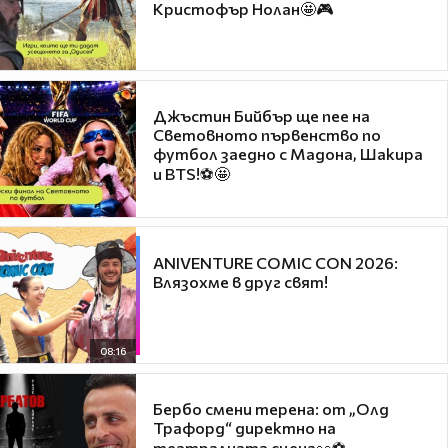
Кристофър Нолан🤩🎮
Джъстин Бийбър ще пее на
Световното първенство по
футбол заедно с Мадона, Шакира
и BTS!⚽🤩
ANIVENTURE COMIC CON 2026:
Влязохме в друг свят!
08:16
Бербо смени терена: от „Олд
Трафорд“ директно на
театралната сцена👀⚽