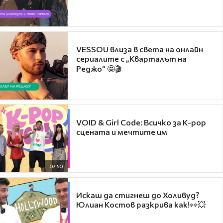
VESSOU влиза в света на онлайн
сериалите с „Кварталът на
Реджо“ 🤩🎬
VOID & Girl Code: Всичко за K-pop
сцената и мечтите им
07:50
Искаш да стигнеш до Холивуд?
Юлиан Костов разкрива как!👀💥