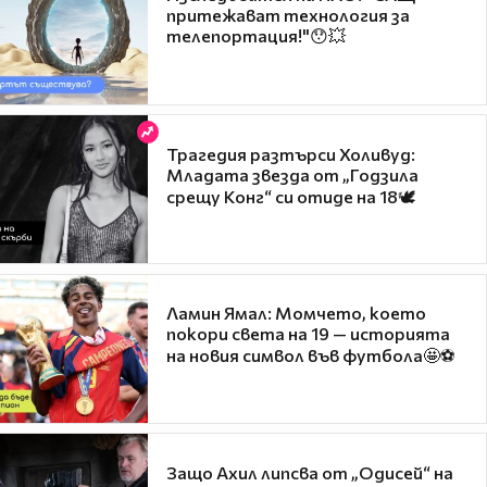
притежават технология за
телепортация!"😯💥
Трагедия разтърси Холивуд:
Младата звезда от „Годзила
срещу Конг“ си отиде на 18🕊️
Ламин Ямал: Момчето, което
покори света на 19 — историята
на новия символ във футбола🤩⚽
Защо Ахил липсва от „Одисей“ на