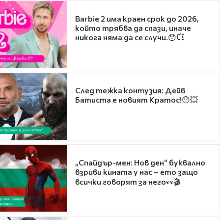
Barbie 2 има краен срок до 2026,
който трябва да спази, иначе
никога няма да се случи.😯💥
След тежка контузия: Дейв
Батиста е новият Кратос!😯💥
„Спайдър-мен: Нов ден“ буквално
взриви кината у нас – ето защо
всички говорят за него👀🎬