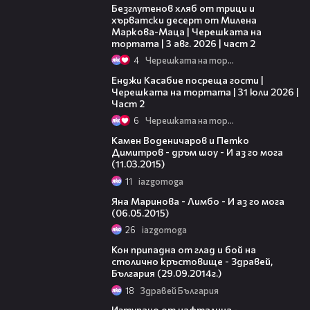
Безглутенов хляб от трици и
хърватски десерт от Милена
Маркова-Маца | Черешката на
тортата | 3 авг. 2026 | част 2
4
Черешката на тортата
16:45
Енджи Касабие посреща гости |
Черешката на тортата | 31 юли 2026 |
Част 2
6
Черешката на тортата
13:05
Камен Воденичаров и Петко
Димитров - дръм шоу - И аз го мога
(11.03.2015)
11
iazgomoga
11:57
Яна Маринова - Лимбо - И аз го мога
(06.05.2015)
26
iazgomoga
04:17
Кон припадна от глад и бой на
столично кръстовище - Здравей,
България (29.09.2014г.)
18
Здравей България
04:38
Изтупано от нафталина -