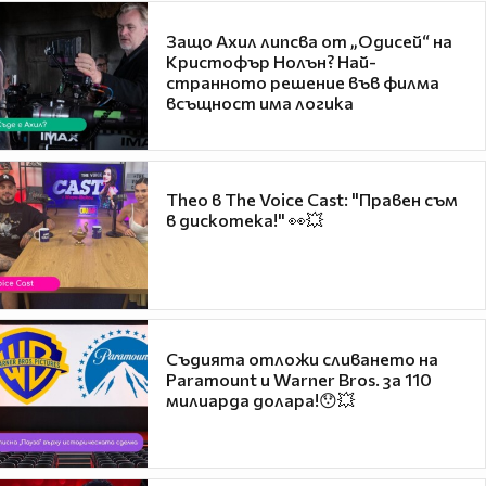
Защо Ахил липсва от „Одисей“ на
Кристофър Нолън? Най-
странното решение във филма
всъщност има логика
Theo в The Voice Cast: "Правен съм
в дискотека!" 👀💥
Съдията отложи сливането на
Paramount и Warner Bros. за 110
милиарда долара!😯💥