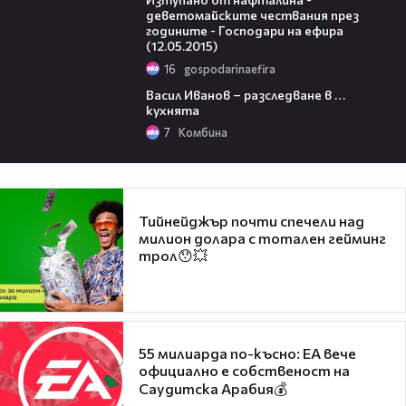
деветомайските чествания през
годините - Господари на ефира
(12.05.2015)
16
gospodarinaefira
08:20
Васил Иванов – разследване в …
кухнята
7
Комбина
Тийнейджър почти спечели над
милион долара с тотален гейминг
трол😯💥
55 милиарда по-късно: EA вече
официално е собственост на
Саудитска Арабия💰