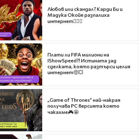
Любов или скандал? Карди Би и
Мадука Окойе разпалиха
интернет❤️‍🔥🔥
Плати ли FIFA милиони на
IShowSpeed?! Истината зад
сделката, която разтърси целия
интернет🤑💥
„Game of Thrones“ най-накрая
получава PC версията която
чакахме🎮🤩