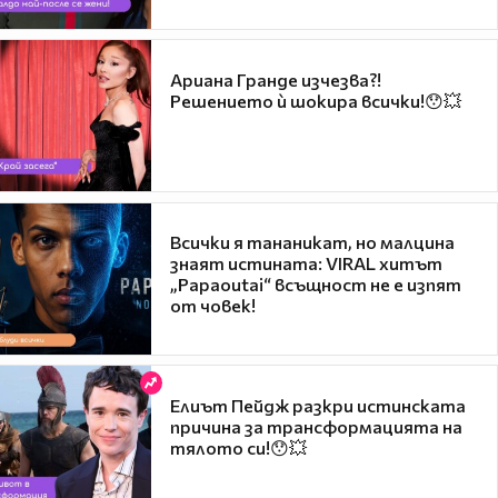
Ариана Гранде изчезва?!
Решението ѝ шокира всички!😯💥
Всички я тананикат, но малцина
знаят истината: VIRAL хитът
„Papaoutai“ всъщност не е изпят
от човек!
Елиът Пейдж разкри истинската
причина за трансформацията на
тялото си!😯💥