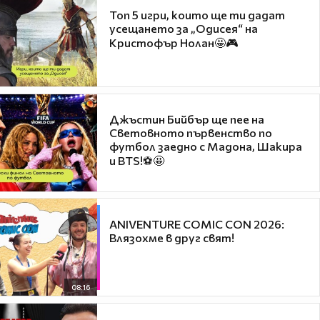
Топ 5 игри, които ще ти дадат
усещането за „Одисея“ на
Кристофър Нолан🤩🎮
Джъстин Бийбър ще пее на
Световното първенство по
футбол заедно с Мадона, Шакира
и BTS!⚽🤩
ANIVENTURE COMIC CON 2026:
Влязохме в друг свят!
08:16