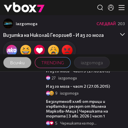
Member of
👾
iazgomoga
СЛЕДВАЙ
203
Визитка на Николай Георгиев - И аз го мога
Всички
TRENDING
iazgomoga
48:37
И аз го мога - част 3 (27.05.2015)
27
iazgomoga
46:32
И аз го мога - част 2 (27.05.2015)
9
iazgomoga
16:02
Безглутенов хляб от трици и
хърватски десерт от Милена
Маркова-Маца | Черешката на
тортата | 3 авг. 2026 | част 1
5
Черешката на тортата
15:35