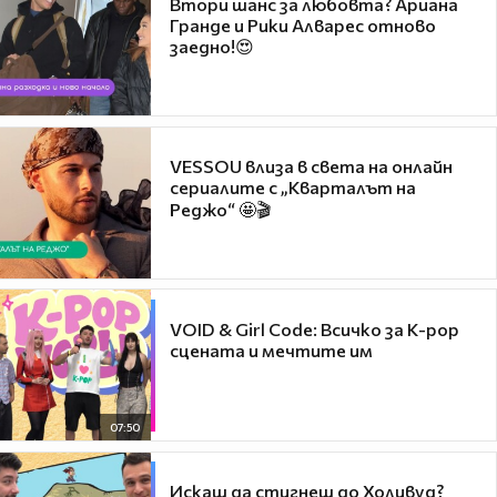
Втори шанс за любовта? Ариана
Гранде и Рики Алварес отново
заедно!😍
VESSOU влиза в света на онлайн
сериалите с „Кварталът на
Реджо“ 🤩🎬
VOID & Girl Code: Всичко за K-pop
сцената и мечтите им
07:50
Искаш да стигнеш до Холивуд?