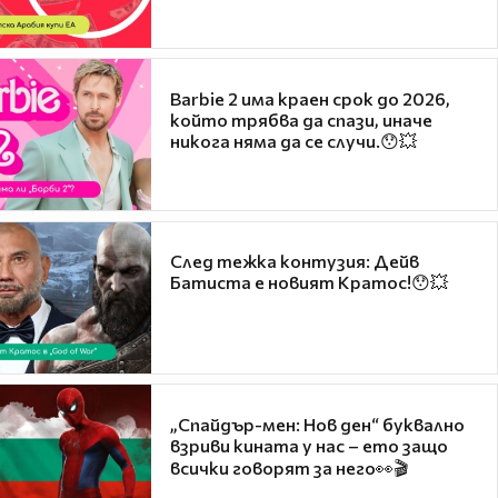
Barbie 2 има краен срок до 2026,
който трябва да спази, иначе
никога няма да се случи.😯💥
След тежка контузия: Дейв
Батиста е новият Кратос!😯💥
„Спайдър-мен: Нов ден“ буквално
взриви кината у нас – ето защо
всички говорят за него👀🎬