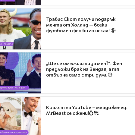
Травис Скот получи подарък
мечта от Холанд — всеки
футболен фен би го искал! 🤩
„Ще се омъжиш ли за мен?“: Фен
предложи брак на Зендая, а тя
отвърна само с три думи😅
Кралят на YouTube – младоженец:
MrBeast се ожени!💍🥰