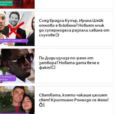
След Брадли Купър, Ирина Шейк
отново е влюбена? Новият мъж
до супермодела разпали лавина от
слухове🧐
Пи Диди излиза по-рано от
затвора? Новата дата вече е
факт!💥
Сватбата, която чакаше целият
свят! Кристиано Роналдо се жени!
💍🍾