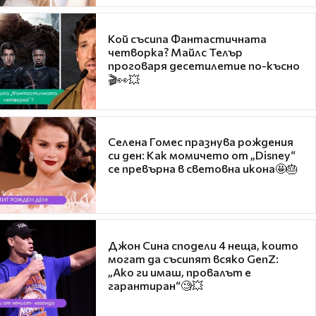
Кой съсипа Фантастичната
четворка? Майлс Телър
проговаря десетилетие по-късно
🎬👀💥
Селена Гомес празнува рождения
си ден: Как момичето от „Disney“
се превърна в световна икона🤩🎂
Джон Сина сподели 4 неща, които
могат да съсипят всяко GenZ:
„Ако ги имаш, провалът е
гарантиран“🧐💥