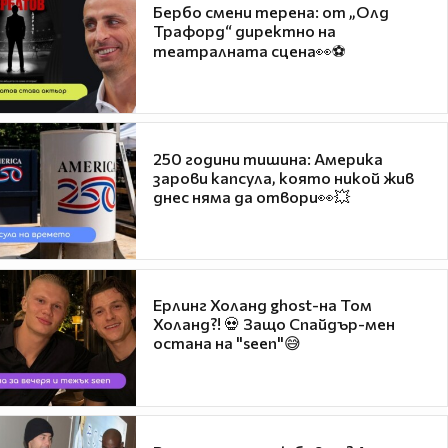
Бербо смени терена: от „Олд
Трафорд“ директно на
театралната сцена👀⚽
250 години тишина: Америка
зарови капсула, която никой жив
днес няма да отвори👀💥
Ерлинг Холанд ghost-на Том
Холанд?! 💀 Защо Спайдър-мен
остана на "seen"😅