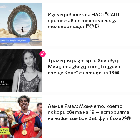
Изследовател на НЛО: "САЩ
притежават технология за
телепортация!"😯💥
Трагедия разтърси Холивуд:
Младата звезда от „Годзила
срещу Конг“ си отиде на 18🕊️
Ламин Ямал: Момчето, което
покори света на 19 — историята
на новия символ във футбола🤩⚽