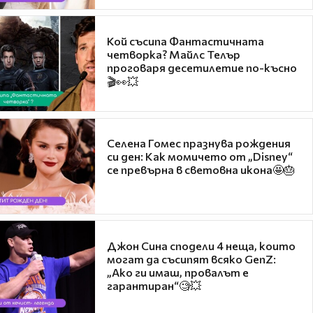
Кой съсипа Фантастичната
четворка? Майлс Телър
проговаря десетилетие по-късно
🎬👀💥
Селена Гомес празнува рождения
си ден: Как момичето от „Disney“
се превърна в световна икона🤩🎂
Джон Сина сподели 4 неща, които
могат да съсипят всяко GenZ:
„Ако ги имаш, провалът е
гарантиран“🧐💥