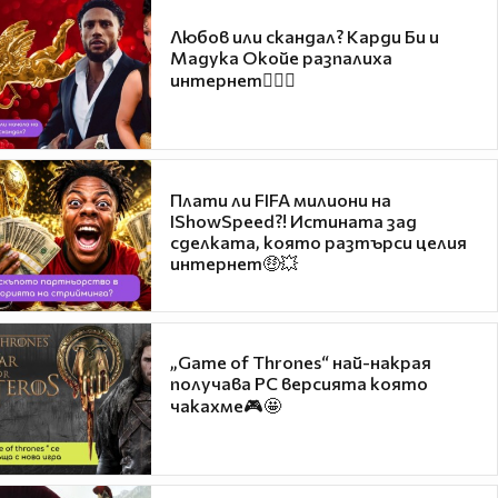
Любов или скандал? Карди Би и
Мадука Окойе разпалиха
интернет❤️‍🔥🔥
Плати ли FIFA милиони на
IShowSpeed?! Истината зад
сделката, която разтърси целия
интернет🤑💥
„Game of Thrones“ най-накрая
получава PC версията която
чакахме🎮🤩