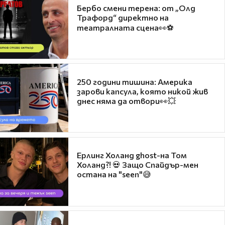
Бербо смени терена: от „Олд
Трафорд“ директно на
театралната сцена👀⚽
250 години тишина: Америка
зарови капсула, която никой жив
днес няма да отвори👀💥
Ерлинг Холанд ghost-на Том
Холанд?! 💀 Защо Спайдър-мен
остана на "seen"😅