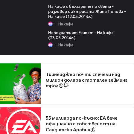
45:05
На кафе с българите по света -
разговор с актрисата Жана Попова -
На кафе (12.05.2014г.)
1
На кафе
51:17
Непознатият Египет - На кафе
(23.05.2014г.)
1
На кафе
Тийнейджър почти спечели над
милион долара с тотален гейминг
трол😯💥
55 милиарда по-късно: EA вече
официално е собственост на
Саудитска Арабия💰