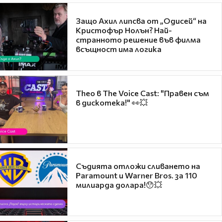
Защо Ахил липсва от „Одисей“ на
Кристофър Нолън? Най-
странното решение във филма
всъщност има логика
Theo в The Voice Cast: "Правен съм
в дискотека!" 👀💥
Съдията отложи сливането на
Paramount и Warner Bros. за 110
милиарда долара!😯💥