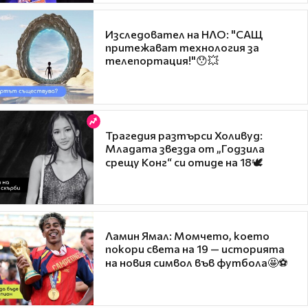
Изследовател на НЛО: "САЩ
притежават технология за
телепортация!"😯💥
Трагедия разтърси Холивуд:
Младата звезда от „Годзила
срещу Конг“ си отиде на 18🕊️
Ламин Ямал: Момчето, което
покори света на 19 — историята
на новия символ във футбола🤩⚽