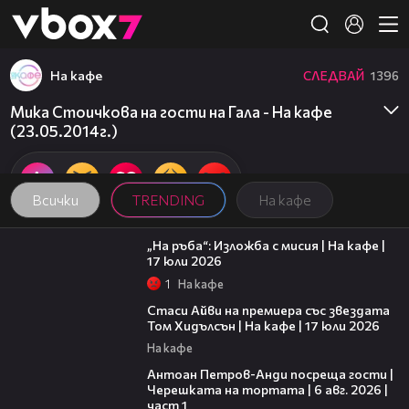
Member of
👾
На кафе
СЛЕДВАЙ
1396
Мика Стоичкова на гости на Гала - На кафе
(23.05.2014г.)
Всички
TRENDING
На кафе
09:09
„На ръба“: Изложба с мисия | На кафе |
17 юли 2026
1
На кафе
02:58
Стаси Айви на премиера със звездата
Том Хидълсън | На кафе | 17 юли 2026
На кафе
19:09
Антоан Петров-Анди посреща гости |
Черешката на тортата | 6 авг. 2026 |
част 1