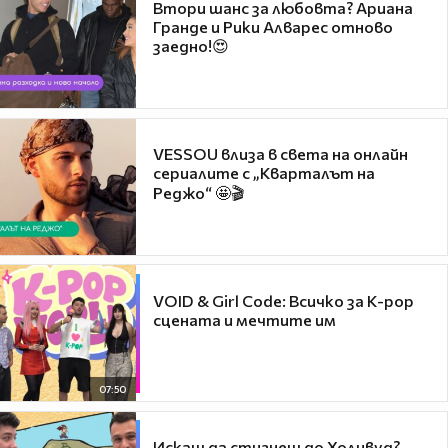
Втори шанс за любовта? Ариана
Гранде и Рики Алварес отново
заедно!😍
VESSOU влиза в света на онлайн
сериалите с „Кварталът на
Реджо“ 🤩🎬
VOID & Girl Code: Всичко за K-pop
сцената и мечтите им
07:50
Искаш да стигнеш до Холивуд?