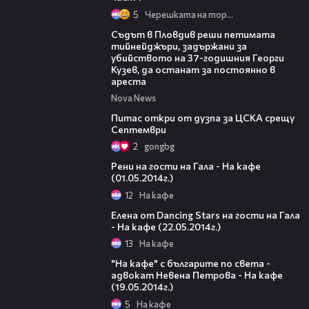
5
Черешката на тортата
01:34
Съдът в Пловдив реши петимата
тийнейджъри, задържани за
убийството на 37-годишния Георги
Кузев, да останат за постоянно в
ареста
Nova News
01:37
Питас откри от дузпа за ЦСКА срещу
Септември
2
gongbg
53:41
Рени на гости на Гала - На кафе
(01.05.2014г.)
12
На кафе
50:16
Елена от Dancing Stars на гости на Гала
- На кафе (22.05.2014г.)
13
На кафе
35:41
"На кафе" с българите по света -
адвокат Невена Петрова - На кафе
(19.05.2014г.)
5
На кафе