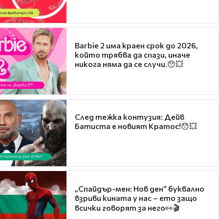
Barbie 2 има краен срок до 2026,
който трябва да спази, иначе
никога няма да се случи.😯💥
След тежка контузия: Дейв
Батиста е новият Кратос!😯💥
„Спайдър-мен: Нов ден“ буквално
взриви кината у нас – ето защо
всички говорят за него👀🎬