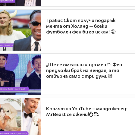
Травис Скот получи подарък
мечта от Холанд — всеки
футболен фен би го искал! 🤩
„Ще се омъжиш ли за мен?“: Фен
предложи брак на Зендая, а тя
отвърна само с три думи😅
Кралят на YouTube – младоженец:
MrBeast се ожени!💍🥰