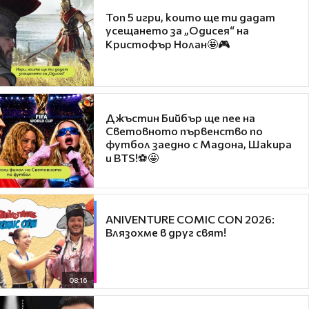
Топ 5 игри, които ще ти дадат
усещането за „Одисея“ на
Кристофър Нолан🤩🎮
Джъстин Бийбър ще пее на
Световното първенство по
футбол заедно с Мадона, Шакира
и BTS!⚽🤩
ANIVENTURE COMIC CON 2026:
Влязохме в друг свят!
08:16