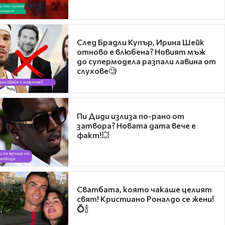
След Брадли Купър, Ирина Шейк
отново е влюбена? Новият мъж
до супермодела разпали лавина от
слухове🧐
Пи Диди излиза по-рано от
затвора? Новата дата вече е
факт!💥
Сватбата, която чакаше целият
свят! Кристиано Роналдо се жени!
💍🍾