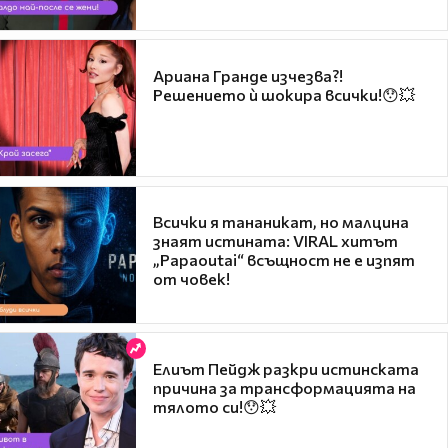
Ариана Гранде изчезва?!
Решението ѝ шокира всички!😯💥
Всички я тананикат, но малцина
знаят истината: VIRAL хитът
„Papaoutai“ всъщност не е изпят
от човек!
Елиът Пейдж разкри истинската
причина за трансформацията на
тялото си!😯💥