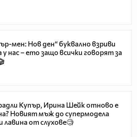
ър-мен: Нов ден“ буквално взриви
 у нас – ето защо всички говорят за
🎬
радли Купър, Ирина Шейк отново е
а? Новият мъж до супермодела
и лавина от слухове🧐