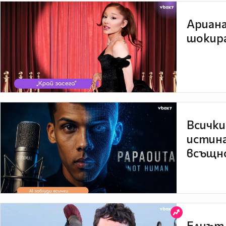
Ариана
шокира
Всички
истина
всъщно
Елиът 