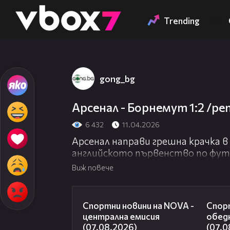
Member of
👾
Trending
gong_bg
Арсенал - Борнемут 1:2 /р
6 432
11.04.2026
Арсенал направи грешна крачка 
английското първенство по футб
Борнемут като домакин. Така пр
Виж повече
Манчестър Сити остана девет т
Гуардиола е с два мача по-малко.
05:18
Спортни новини на NOVA -
Спорт
централна емисия
обед
(07.08.2026)
(07.0