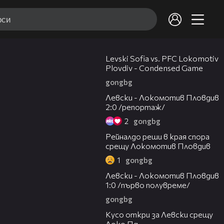
20:09
Levski Sofia vs. PFC Lokomotiv
Plovdiv - Condensed Game
gongbg
06:10
Левски - Локомотив Пловдив
2:0 /репортаж/
2
gongbg
01:14
Рейналдо реши в края спора
срещу Локомотив Пловдив
1
gongbg
02:57
Левски - Локомотив Пловдив
1:0 /първо полувреме/
gongbg
01:07
Кусо откри за Левски срещу
Локо Пд