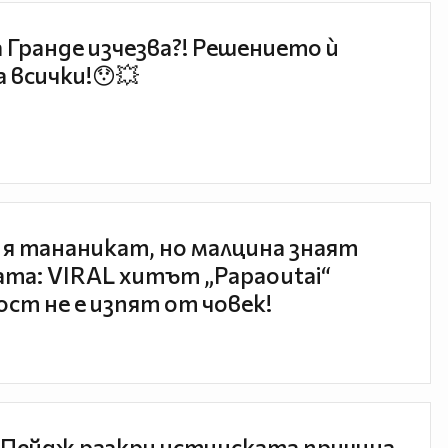
 Гранде изчезва?! Решението ѝ
 всички!😯💥
 я тананикат, но малцина знаят
та: VIRAL хитът „Papaoutai“
ст не е изпят от човек!
Пейдж разкри истинската причина