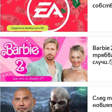
собств
Barbie
трябва
случи.
След т
новият