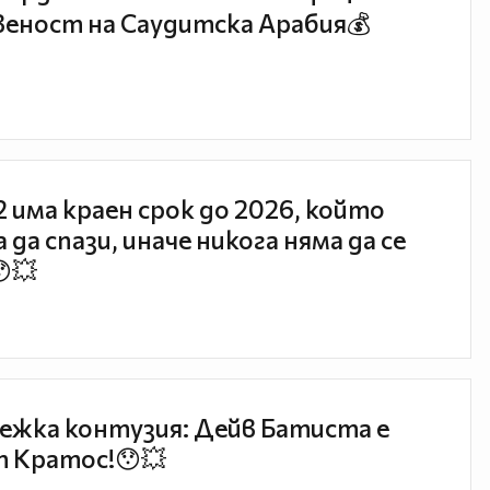
еност на Саудитска Арабия💰
 2 има краен срок до 2026, който
 да спази, иначе никога няма да се
😯💥
ежка контузия: Дейв Батиста е
 Кратос!😯💥