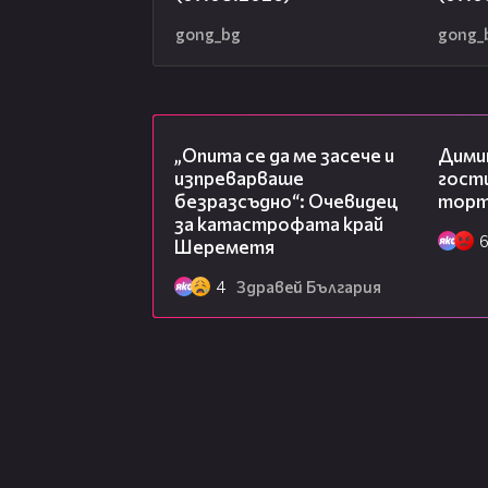
gong_bg
gong_
06:38
„Опита се да ме засече и
Дими
изпреварваше
гости
безразсъдно“: Очевидец
торта
за катастрофата край
Шереметя
4
Здравей България