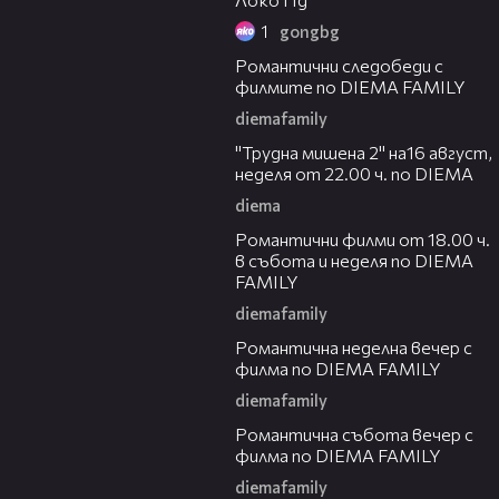
1
gongbg
00:31
Романтични следобеди с
филмите по DIEMA FAMILY
diemafamily
00:31
"Трудна мишена 2" на16 август,
неделя от 22.00 ч. по DIEMA
diema
00:36
Романтични филми от 18.00 ч.
в събота и неделя по DIEMA
FAMILY
diemafamily
00:21
Романтичнa неделна вечер с
филма по DIEMA FAMILY
diemafamily
00:20
Романтичнa събота вечер с
филма по DIEMA FAMILY
diemafamily