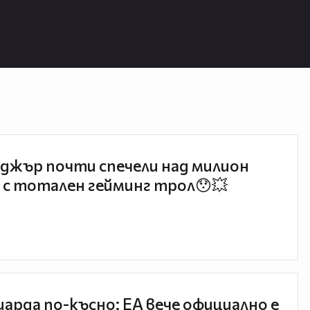
джър почти спечели над милион
 с тотален гейминг трол😯💥
иарда по-късно: EA вече официално е