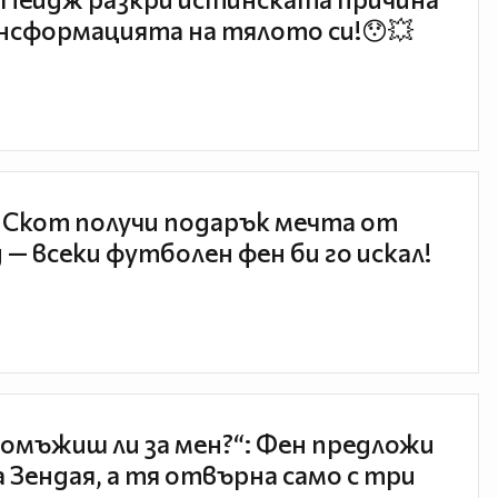
нсформацията на тялото си!😯💥
 Скот получи подарък мечта от
 — всеки футболен фен би го искал!
 омъжиш ли за мен?“: Фен предложи
а Зендая, а тя отвърна само с три