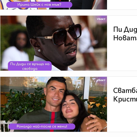
Пи Дид
Новата
Сватба
Кристи