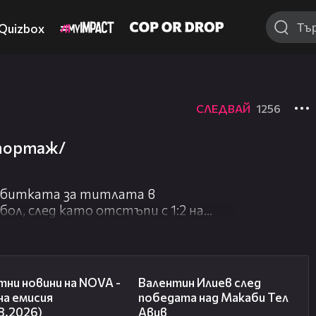
Quizbox
СЛЕДВАЙ
1256
епортаж/
в битката за титлата в
ол, след като отстъпи с 1:2 на
еднината на лондончани срещу
очки, но отборът на Хосеп
04:03
06:38
ни новини на NOVA -
Валентин Илиев след
на емисия
победата над Макаби Тел
8.2026)
Авив