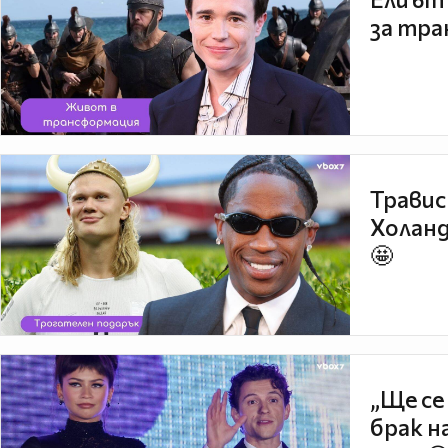
за тра
Травис
Холанд
🤩
„Ще се
брак н