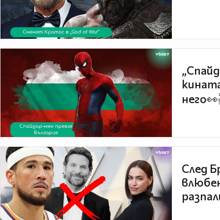
„Спайд
кината
него👀
След Б
влюбен
разпал