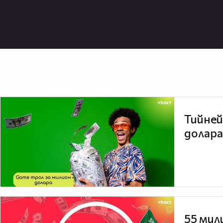
Тийней
долара
55 мил