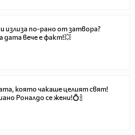
и излиза по-рано от затвора?
 дата вече е факт!💥
та, която чакаше целият свят!
ано Роналдо се жени!💍🍾