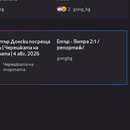
bg
2
gong_bg
17:43
06:23
тър Донски посреща
Етър - Янтра 2:1 /
 | Черешката на
репортаж/
та | 4 авг. 2026
gongbg
6
Черешката на
тортата