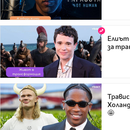
Елиът 
за тра
Травис
Холанд
🤩