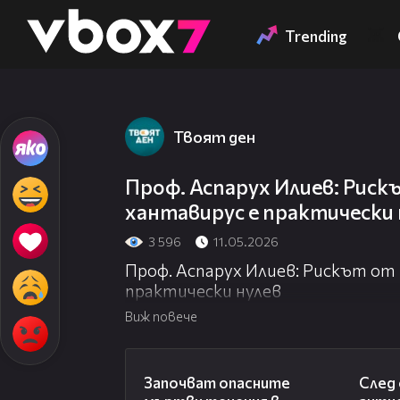
Member of
👾
Trending
Твоят ден
Проф. Аспарух Илиев: Риск
хантавирус е практически 
3 596
11.05.2026
Проф. Аспарух Илиев: Рискът от
практически нулев
Виж повече
03:59
Започват опасните
След 