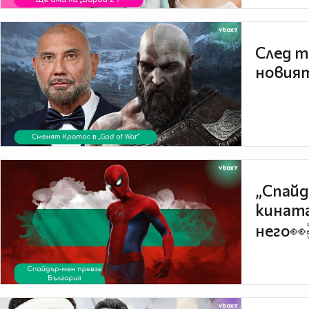
След т
новият
„Спайд
кината
него👀