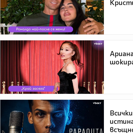
Кристи
Ариана
шокира
Всички
истина
всъщно