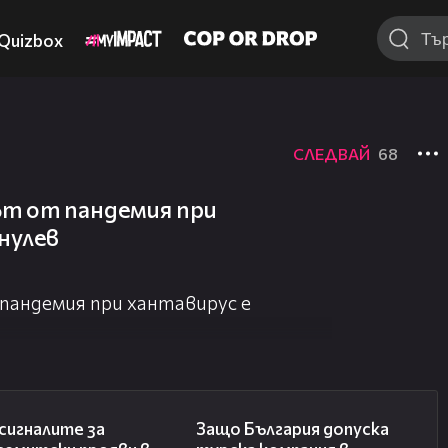
Quizbox
СЛЕДВАЙ
68
ът от пандемия при
нулев
 пандемия при хантавирус е
28:11
05:32
сигналите за
Защо България допуска