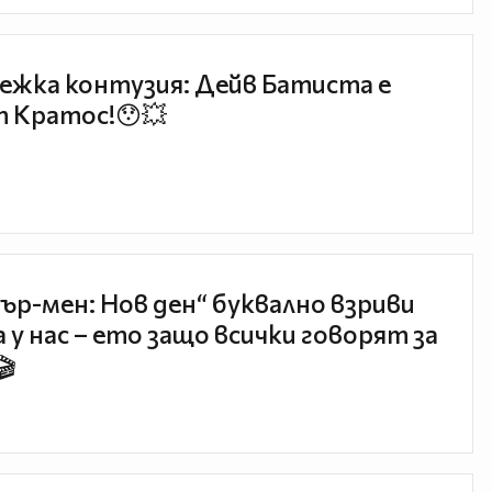
ежка контузия: Дейв Батиста е
 Кратос!😯💥
ър-мен: Нов ден“ буквално взриви
 у нас – ето защо всички говорят за
🎬