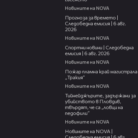
Новините на NOVA
02:19
Прогноза за времето |
Следобедна емисия | 6 авг.
2026
Новините на NOVA
03:49
Спортни новини | Следобедна
емисия | 6 авг. 2026
Новините на NOVA
00:26
Пожар пламна край магистрала
„Тракия“
Новините на NOVA
03:08
Тийнейджърите, задържани за
убийството в Пловдив,
твърдят, че са „ловци на
педофили”
Новините на NOVA
12:58
Новините на NOVA |
Следобедна емисия | 6 авг.