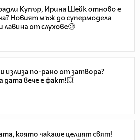
радли Купър, Ирина Шейк отново е
а? Новият мъж до супермодела
и лавина от слухове🧐
и излиза по-рано от затвора?
 дата вече е факт!💥
та, която чакаше целият свят!