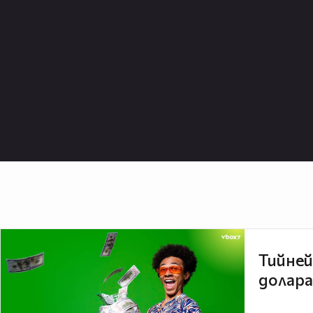
Тийней
долара