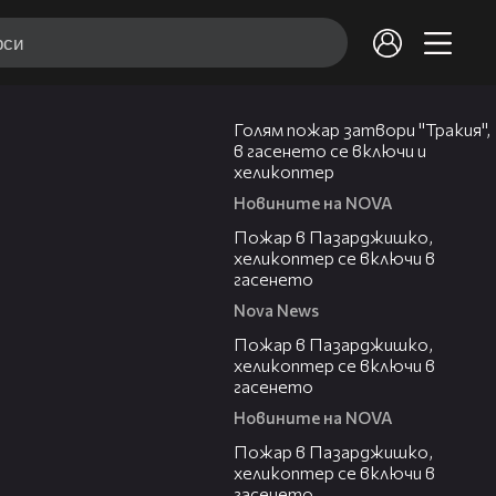
00:33
Голям пожар затвори "Тракия",
в гасенето се включи и
хеликоптер
Новините на NOVA
00:39
Пожар в Пазарджишко,
хеликоптер се включи в
гасенето
Nova News
00:24
Пожар в Пазарджишко,
хеликоптер се включи в
гасенето
Новините на NOVA
00:07
Пожар в Пазарджишко,
хеликоптер се включи в
гасенето