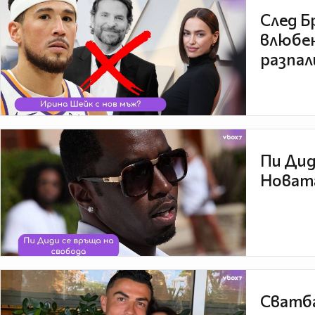
След Б
влюбен
разпал
Пи Дид
Новата
Сватба