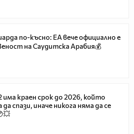
иарда по-късно: EA вече официално е
еност на Саудитска Арабия💰
 2 има краен срок до 2026, който
 да спази, иначе никога няма да се
😯💥