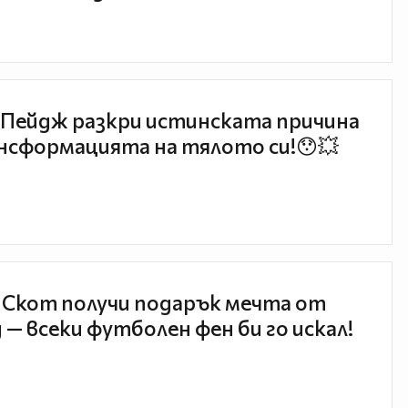
Пейдж разкри истинската причина
нсформацията на тялото си!😯💥
 Скот получи подарък мечта от
 — всеки футболен фен би го искал!