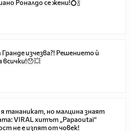
ано Роналдо се жени!💍🍾
 Гранде изчезва?! Решението ѝ
 всички!😯💥
 я тананикат, но малцина знаят
та: VIRAL хитът „Papaoutai“
ст не е изпят от човек!