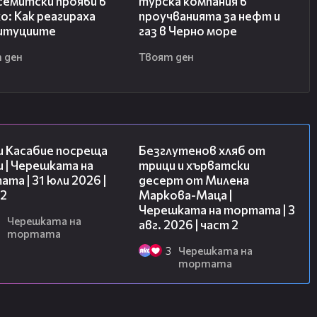
семитски прояви в
турска компания в
о: Как реагираха
проучванията за нефт и
итуциите
газ в Черно море
 ден
Твоят ден
16:45
15:35
и Касабие посреща
Безглутенов хляб от
 | Черешката на
трици и хърватски
та | 31 юли 2026 |
десерт от Милена
 2
Маркова-Маца |
Черешката на тортата | 3
Черешката на
авг. 2026 | част 2
тортата
3
Черешката на
тортата