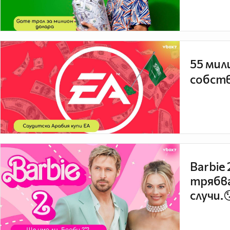
55 мил
собств
Barbie
трябва
случи.