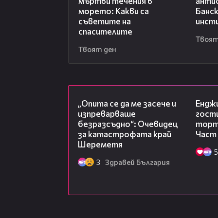
мъртви течения в
анти
морето: Какви са
Банск
съветите на
инст
спасителите
Твоят
Твоят ден
06:38
„Опита се да ме засече и
Ендж
изпреварваше
гости
безразсъдно“: Очевидец
торта
за катастрофата край
Част
Шереметя
5
3
Здравей България