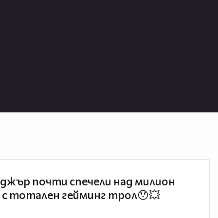
джър почти спечели над милион
 с тотален гейминг трол😯💥