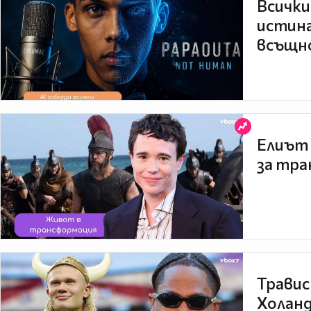
Всички
истина
всъщно
Елиът 
за тра
Травис
Холанд