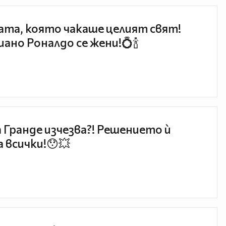
та, която чакаше целият свят!
ано Роналдо се жени!💍🍾
 Гранде изчезва?! Решението ѝ
 всички!😯💥