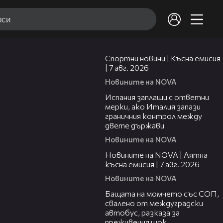
03:46
Спортни новини | Късна емисия
| 7 авг. 2026
Новините на NOVA
00:51
Испания заплаши с ответни
мерки, ако Италия запази
граничния контрол между
двете държави
Новините на NOVA
21:18
Новините на NOVA | Лятна
късна емисия | 7 авг. 2026
Новините на NOVA
00:30
Бащата на момчето със СОП,
свалено от междуградски
автобус, разказа за
преживения шок