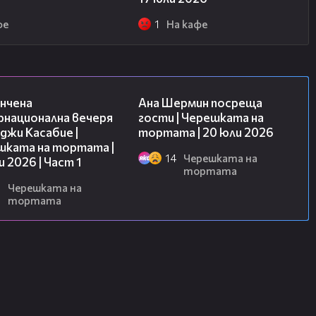
фе
1
На кафе
18:07
19:47
нчена
Ана Шермин посреща
рнационална вечеря
гости | Черешката на
джи Касабие |
тортата | 20 юли 2026
шката на тортата |
14
Черешката на
и 2026 | Част 1
тортата
6
Черешката на
тортата