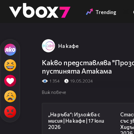
Member of
👾
Trending
На кафе
Какво представлява "Проз
пустинята Атакама
1 354
19.05.2024
Виж повече
09:09
„На ръба“: Изложба с
Стаси
мисия | На кафе | 17 юли
със 
2026
Хидъл
2026