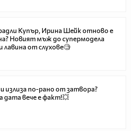
радли Купър, Ирина Шейк отново е
а? Новият мъж до супермодела
и лавина от слухове🧐
и излиза по-рано от затвора?
 дата вече е факт!💥