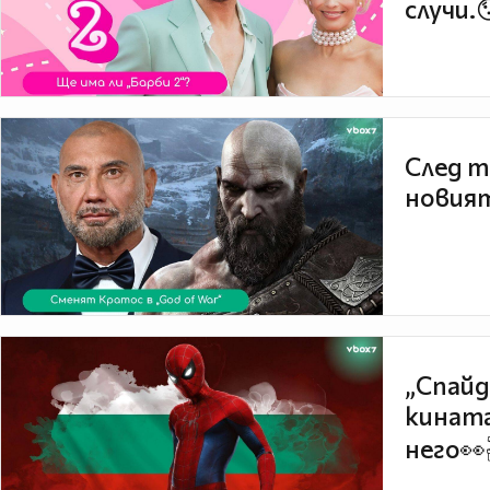
случи.
След т
новият
„Спайд
кината
него👀