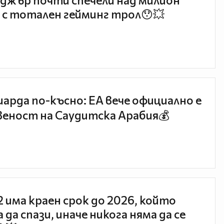
джър почти спечели над милион
 с тотален гейминг трол😯💥
иарда по-късно: EA вече официално е
еност на Саудитска Арабия💰
 2 има краен срок до 2026, който
 да спази, иначе никога няма да се