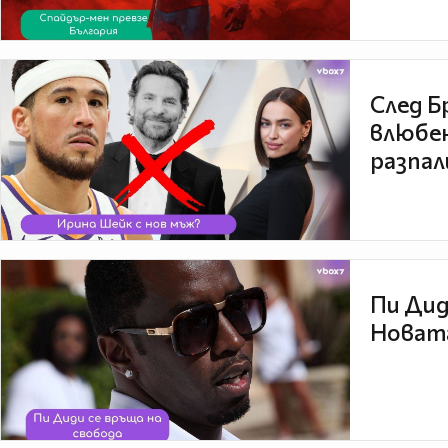
След Б
влюбен
разпал
Пи Дид
Новата