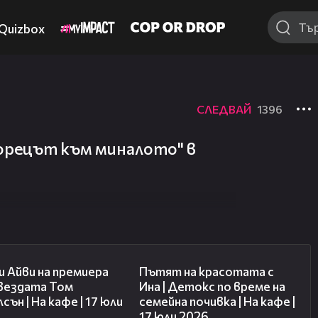
Quizbox
СЛЕДВАЙ
1396
орецът към миналото" в
02:58
17:40
 Айви на премиера
Пътят на красотата с
звездата Том
Ина | Детокс по време на
сън | На кафе | 17 юли
семейна почивка | На кафе |
17 юли 2026