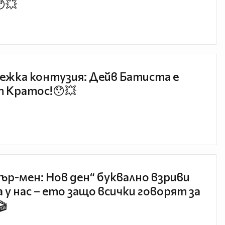
😯💥
ежка контузия: Дейв Батиста е
 Кратос!😯💥
ър-мен: Нов ден“ буквално взриви
 у нас – ето защо всички говорят за
🎬