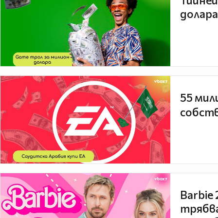
Тийней
долара
55 мил
собств
Barbie
трябва