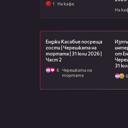
1
На кафе
На ка
16:45
Енджи Касабие посреща
Изтъ
гости | Черешката на
инте
тортата | 31 юли 2026 |
от Ен
Част 2
Чере
31 юл
6
Черешката на
тортата