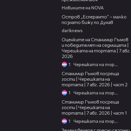
Новините на NOVA
00:04
Остров „Есперанто“ – малко
познато бижу по Дунав
dariknews
02:15
Оценките на Станимир Гъмов
и победителят на седмицата |
Черешката на тортата | 7 авг.
2026
1
Черешката на тортата
12:30
Станимир Гъмов посреща
гости | Черешката на
тортата | 7 авг. 2026 | част 2
1
Черешката на тортата
16:22
Станимир Гъмов посреща
гости | Черешката на
тортата | 7 авг. 2026 | част 1
1
Черешката на тортата
17:48
Зелена вечеря с пресни сезонни