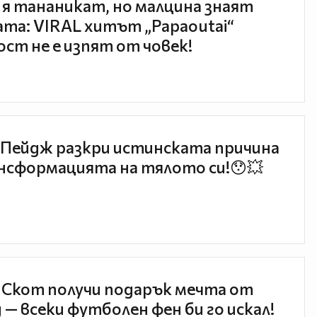
 я тананикат, но малцина знаят
та: VIRAL хитът „Papaoutai“
ст не е изпят от човек!
Пейдж разкри истинската причина
нсформацията на тялото си!😯💥
 Скот получи подарък мечта от
 — всеки футболен фен би го искал!