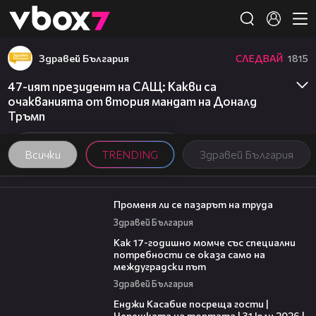
Member of
👾
Здравей България
СЛЕДВАЙ
1815
47-ият президент на САЩ: Какви са
очакванията от втория мандат на Доналд
Тръмп
Всички
TRENDING
Здравей България
12:02
Променя ли се пазарът на труда
Здравей България
07:54
Как 17-годишно момче със специални
потребности се оказа само на
междуградски път
Здравей България
16:45
Енджи Касабие посреща гости |
Черешката на тортата | 31 юли 2026 |