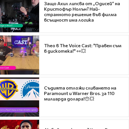
Защо Ахил липсва от „Одисей“ на
Кристофър Нолън? Най-
странното решение във филма
всъщност има логика
Theo в The Voice Cast: "Правен съм
в дискотека!" 👀💥
Съдията отложи сливането на
Paramount и Warner Bros. за 110
милиарда долара!😯💥