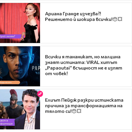
Ариана Гранде изчезва?!
Решението ѝ шокира всички!😯💥
Всички я тананикат, но малцина
знаят истината: VIRAL хитът
„Papaoutai“ всъщност не е изпят
от човек!
Елиът Пейдж разкри истинската
причина за трансформацията на
тялото си!😯💥