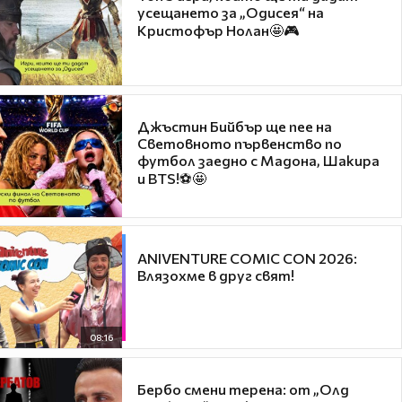
усещането за „Одисея“ на
Кристофър Нолан🤩🎮
Джъстин Бийбър ще пее на
Световното първенство по
футбол заедно с Мадона, Шакира
и BTS!⚽🤩
ANIVENTURE COMIC CON 2026:
Влязохме в друг свят!
08:16
Бербо смени терена: от „Олд