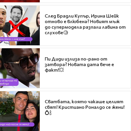
След Брадли Купър, Ирина Шейк
отново е влюбена? Новият мъж
до супермодела разпали лавина от
слухове🧐
Пи Диди излиза по-рано от
затвора? Новата дата вече е
факт!💥
Сватбата, която чакаше целият
свят! Кристиано Роналдо се жени!
💍🍾