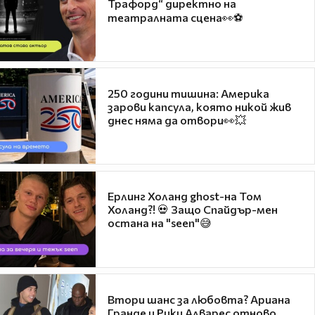
Трафорд“ директно на
театралната сцена👀⚽
250 години тишина: Америка
зарови капсула, която никой жив
днес няма да отвори👀💥
Ерлинг Холанд ghost-на Том
Холанд?! 💀 Защо Спайдър-мен
остана на "seen"😅
Втори шанс за любовта? Ариана
Гранде и Рики Алварес отново