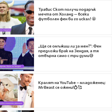
Травис Скот получи подарък
мечта от Холанд — всеки
футболен фен би го искал! 🤩
„Ще се омъжиш ли за мен?“: Фен
предложи брак на Зендая, а тя
отвърна само с три думи😅
Кралят на YouTube – младоженец:
MrBeast се ожени!💍🥰