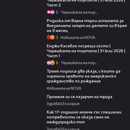
Част 2
5
Черешката на тортата
03:09
Родилка от Варна търси истината за
внезапната смърт на детето си в края
на 9 месец
3
Новините на NOVA
10:44
Енджи Касабие посреща гости |
Черешката на тортата | 31 юли 2026 |
Част 1
6
Черешката на тортата
00:52
Тръмп подписа два указа, с които да
ограничи правото на американско
гражданство по рождение
Новините на NOVA
12:02
Променя ли се пазарът на труда
Здравей България
07:54
Как 17-годишно момче със специални
потребности се оказа само на
междуградски път
Здравей България