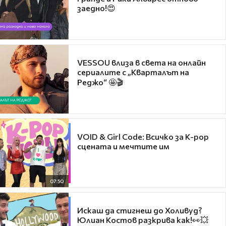
заедно!😍
VESSOU влиза в света на онлайн
сериалите с „Кварталът на
Реджо“ 🤩🎬
VOID & Girl Code: Всичко за K-pop
сцената и мечтите им
07:50
Искаш да стигнеш до Холивуд?
Юлиан Костов разкрива как!👀💥