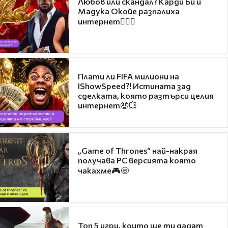
Любов или скандал? Карди Би и
Мадука Окойе разпалиха
интернет❤️‍🔥🔥
Плати ли FIFA милиони на
IShowSpeed?! Истината зад
сделката, която разтърси целия
интернет🤑💥
„Game of Thrones“ най-накрая
получава PC версията която
чакахме🎮🤩
Топ 5 игри, които ще ти дадат