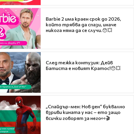
Barbie 2 има краен срок до 2026,
който трябва да спази, иначе
никога няма да се случи.😯💥
След тежка контузия: Дейв
Батиста е новият Кратос!😯💥
„Спайдър-мен: Нов ден“ буквално
взриви кината у нас – ето защо
всички говорят за него👀🎬