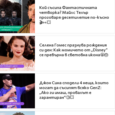
Кой съсипа Фантастичната
четворка? Майлс Телър
проговаря десетилетие по-късно
🎬👀💥
Селена Гомес празнува рождения
си ден: Как момичето от „Disney“
се превърна в световна икона🤩🎂
Джон Сина сподели 4 неща, които
могат да съсипят всяко GenZ:
„Ако ги имаш, провалът е
гарантиран“🧐💥