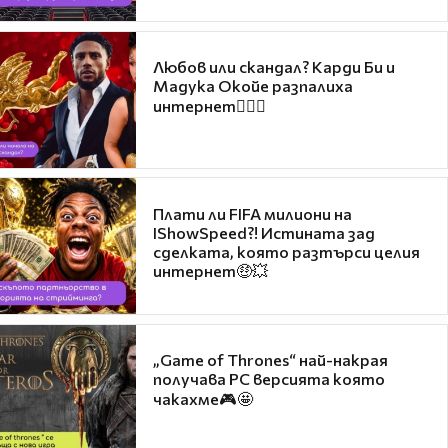
Любов или скандал? Карди Би и
Мадука Окойе разпалиха
интернет❤️‍🔥🔥
Плати ли FIFA милиони на
IShowSpeed?! Истината зад
сделката, която разтърси целия
интернет🤑💥
„Game of Thrones“ най-накрая
получава PC версията която
чакахме🎮🤩