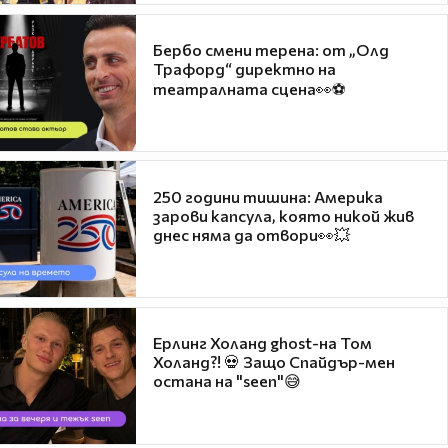
Бербо смени терена: от „Олд
Трафорд“ директно на
театралната сцена👀⚽
250 години тишина: Америка
зарови капсула, която никой жив
днес няма да отвори👀💥
Ерлинг Холанд ghost-на Том
Холанд?! 💀 Защо Спайдър-мен
остана на "seen"😅