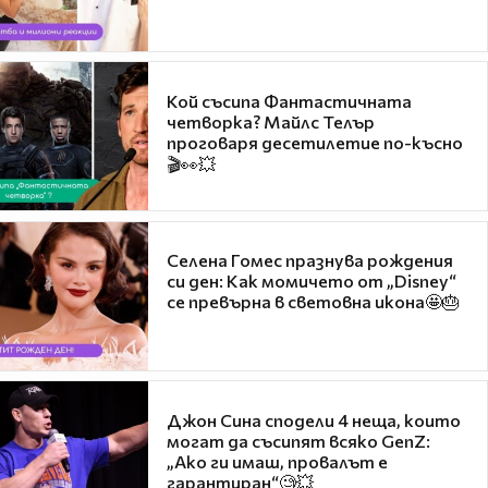
Кой съсипа Фантастичната
четворка? Майлс Телър
проговаря десетилетие по-късно
🎬👀💥
Селена Гомес празнува рождения
си ден: Как момичето от „Disney“
се превърна в световна икона🤩🎂
Джон Сина сподели 4 неща, които
могат да съсипят всяко GenZ:
„Ако ги имаш, провалът е
гарантиран“🧐💥