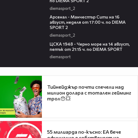
по DIEMA SPORT 2
diemasport_2
00:38
Арсенал - Манчестър Сити на 16
август, неделя от 17:00 ч. по DIEMA
SPORT 2
diemasport_2
00:35
ЦСКА 1948 - Черно море на 14 август,
петък от 21:15 ч. по DIEMA SPORT
diemasport
Тийнейджър почти спечели над
милион долара с тотален гейминг
трол😯💥
55 милиарда по-късно: EA вече
официално е собственост на