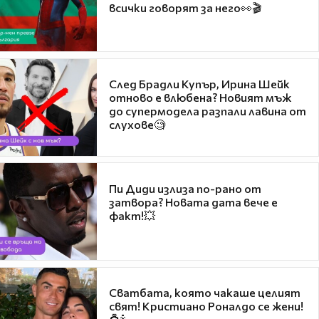
всички говорят за него👀🎬
След Брадли Купър, Ирина Шейк
отново е влюбена? Новият мъж
до супермодела разпали лавина от
слухове🧐
Пи Диди излиза по-рано от
затвора? Новата дата вече е
факт!💥
Сватбата, която чакаше целият
свят! Кристиано Роналдо се жени!