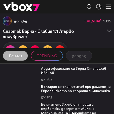
Member of
👾
gongbg
СЛЕДВАЙ
1395
Спартак Варна - Славия 1:1 /първо
полувреме/
Всички
TRENDING
gongbg
00:19
Арда официално си върна Станислав
Иванов
gongbg
00:47
България с пълен състав при дамите на
Европейското по спортна гимнастика
gongbg
15:35
Безглутенов хляб от трици и
хърватски десерт от Милена
Маркова-Маца | Черешката на