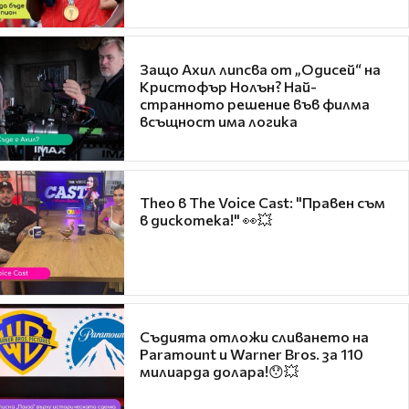
Защо Ахил липсва от „Одисей“ на
Кристофър Нолън? Най-
странното решение във филма
всъщност има логика
Theo в The Voice Cast: "Правен съм
в дискотека!" 👀💥
Съдията отложи сливането на
Paramount и Warner Bros. за 110
милиарда долара!😯💥