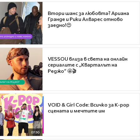
Втори шанс за любовта? Ариана
Гранде и Рики Алварес отново
заедно!😍
VESSOU влиза в света на онлайн
сериалите с „Кварталът на
Реджо“ 🤩🎬
VOID & Girl Code: Всичко за K-pop
сцената и мечтите им
07:50