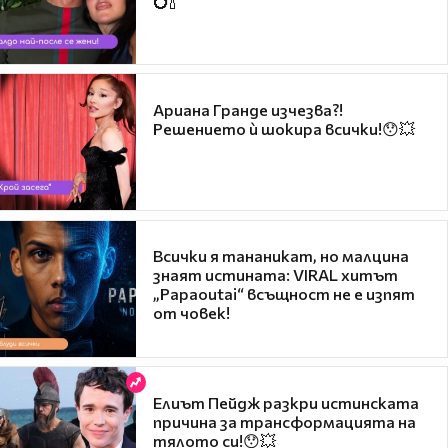
💍🍾
Ариана Гранде изчезва?!
Решението ѝ шокира всички!😯💥
Всички я тананикат, но малцина
знаят истината: VIRAL хитът
„Papaoutai“ всъщност не е изпят
от човек!
Елиът Пейдж разкри истинската
причина за трансформацията на
тялото си!😯💥