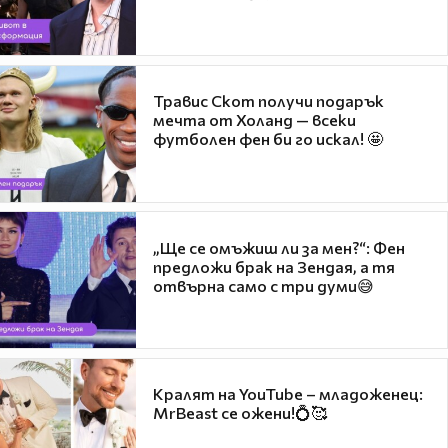
Травис Скот получи подарък
мечта от Холанд — всеки
футболен фен би го искал! 🤩
„Ще се омъжиш ли за мен?“: Фен
предложи брак на Зендая, а тя
отвърна само с три думи😅
Кралят на YouTube – младоженец:
MrBeast се ожени!💍🥰