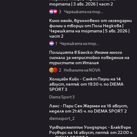
тортата | 3 авг. 2026 | част 2
3
Черешката на тортата
15:31
Кино меню, вдъхновено от легендарни
филми и творци от Поли Недкова |
Черешката на тортата | 5 авг. 2026 |
част 2
1
Черешката на тортата
05:31
Полицията в Банско: Имаме много
сигнали за непристойно поведение на
туристите от Италия
2
Новините на NOVA
00:36
Холщайн Кийл - Санкт Паули на 14
август, петък от 19:30 ч. по DIEMA
SPORT 3
Diema Sport 3
00:45
Ланс - Пари Сен Жермен на 16 август,
неделя от 21:45 ч. по DIEMA SPORT 2
diemasport_2
00:37
Уулвърхямптън Уондърърс - Блекбърн
Роувърс на 14 август, петък от 22:00 ч.