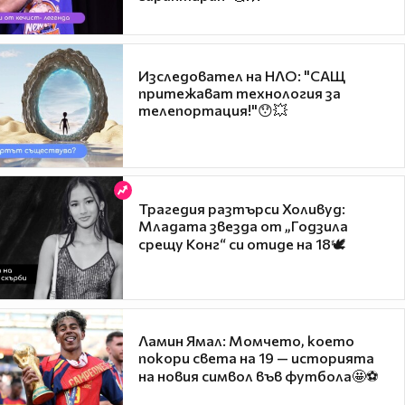
Изследовател на НЛО: "САЩ
притежават технология за
телепортация!"😯💥
Трагедия разтърси Холивуд:
Младата звезда от „Годзила
срещу Конг“ си отиде на 18🕊️
Ламин Ямал: Момчето, което
покори света на 19 — историята
на новия символ във футбола🤩⚽