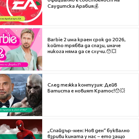
Саудитска Арабия💰
Barbie 2 има краен срок до 2026,
който трябва да спази, иначе
никога няма да се случи.😯💥
След тежка контузия: Дейв
Батиста е новият Кратос!😯💥
„Спайдър-мен: Нов ден“ буквално
взриви кината у нас – ето защо