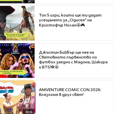
Топ 5 игри, които ще ти дадат
усещането за „Одисея“ на
Кристофър Нолан🤩🎮
Джъстин Бийбър ще пее на
Световното първенство по
футбол заедно с Мадона, Шакира
и BTS!⚽🤩
ANIVENTURE COMIC CON 2026:
Влязохме в друг свят!
08:16