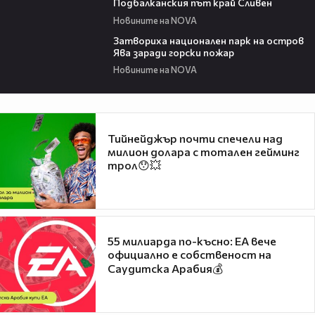
Подбалканския път край Сливен
Новините на NOVA
00:50
Затвориха национален парк на остров
Ява заради горски пожар
Новините на NOVA
Тийнейджър почти спечели над
милион долара с тотален гейминг
трол😯💥
55 милиарда по-късно: EA вече
официално е собственост на
Саудитска Арабия💰