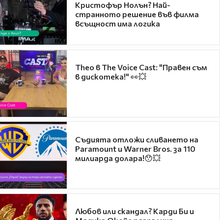
Кристофър Нолън? Най-
странното решение във филма
всъщност има логика
Theo в The Voice Cast: "Правен съм
в дискотека!" 👀💥
Съдията отложи сливането на
Paramount и Warner Bros. за 110
милиарда долара!😯💥
Любов или скандал? Карди Би и