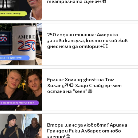
театралната сцена👀⚽
250 години тишина: Америка
зарови капсула, която никой жив
днес няма да отвори👀💥
Ерлинг Холанд ghost-на Том
Холанд?! 💀 Защо Спайдър-мен
остана на "seen"😅
Втори шанс за любовта? Ариана
Гранде и Рики Алварес отново
заедно!😍