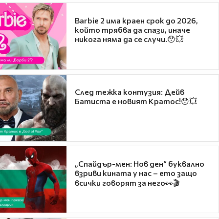
Barbie 2 има краен срок до 2026,
който трябва да спази, иначе
никога няма да се случи.😯💥
След тежка контузия: Дейв
Батиста е новият Кратос!😯💥
„Спайдър-мен: Нов ден“ буквално
взриви кината у нас – ето защо
всички говорят за него👀🎬