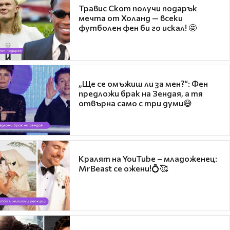
Травис Скот получи подарък
мечта от Холанд — всеки
футболен фен би го искал! 🤩
„Ще се омъжиш ли за мен?“: Фен
предложи брак на Зендая, а тя
отвърна само с три думи😅
Кралят на YouTube – младоженец:
MrBeast се ожени!💍🥰