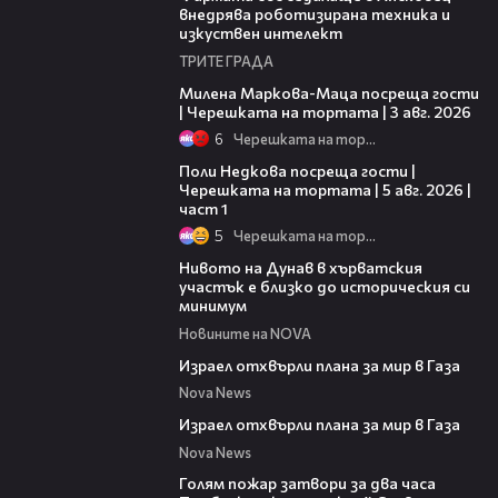
внедрява роботизирана техника и
изкуствен интелект
ТРИТЕ ГРАДА
20:17
Милена Маркова-Маца посреща гости
| Черешката на тортата | 3 авг. 2026
6
Черешката на тортата
19:25
Поли Недкова посреща гости |
Черешката на тортата | 5 авг. 2026 |
част 1
5
Черешката на тортата
05:15
Нивото на Дунав в хърватския
участък е близко до историческия си
минимум
Новините на NOVA
00:46
Израел отхвърли плана за мир в Газа
Nova News
00:46
Израел отхвърли плана за мир в Газа
Nova News
00:36
Голям пожар затвори за два часа