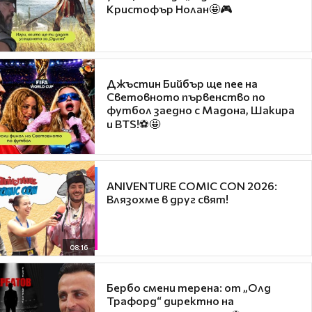
Кристофър Нолан🤩🎮
Джъстин Бийбър ще пее на
Световното първенство по
футбол заедно с Мадона, Шакира
и BTS!⚽🤩
ANIVENTURE COMIC CON 2026:
Влязохме в друг свят!
08:16
Бербо смени терена: от „Олд
Трафорд“ директно на