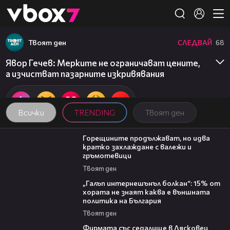
Member of
👾
Твоят ден
СЛЕДВАЙ
68
Явор Гечев: Мерките не ограничават цените,
а изчистват пазарните изкривявания
Всички
TRENDING
Твоят ден
02:31
Горещините продължават, но идва
кратко захлаждане с валежи и
гръмотевици
Твоят ден
08:08
„Галъп интернешънъл болкан“: 15% от
хората не знаят каква е външната
политика на България
Твоят ден
00:06
Фирмата със седалище в Лясковец