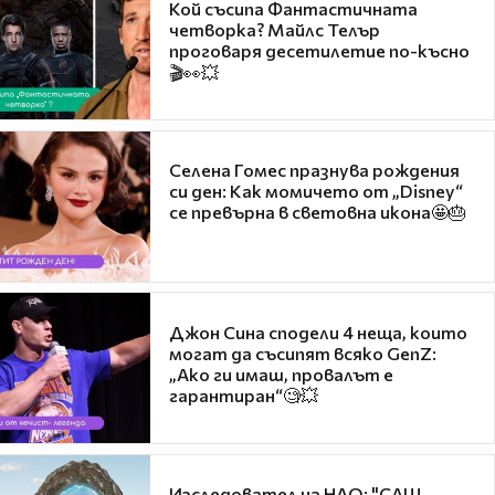
Кой съсипа Фантастичната
четворка? Майлс Телър
проговаря десетилетие по-късно
🎬👀💥
Селена Гомес празнува рождения
си ден: Как момичето от „Disney“
се превърна в световна икона🤩🎂
Джон Сина сподели 4 неща, които
могат да съсипят всяко GenZ:
„Ако ги имаш, провалът е
гарантиран“🧐💥
Изследовател на НЛО: "САЩ