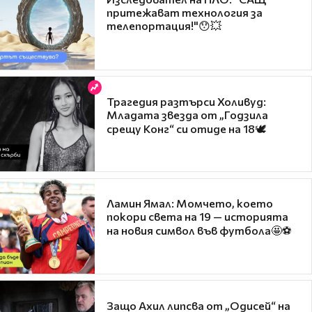
притежават технология за
телепортация!"😯💥
Трагедия разтърси Холивуд:
Младата звезда от „Годзила
срещу Конг“ си отиде на 18🕊️
Ламин Ямал: Момчето, което
покори света на 19 — историята
на новия символ във футбола🤩⚽
Защо Ахил липсва от „Одисей“ на