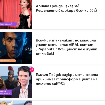
Ариана Гранде изчезва?!
Решението ѝ шокира всички!😯💥
Всички я тананикат, но малцина
знаят истината: VIRAL хитът
„Papaoutai“ всъщност не е изпят
от човек!
Елиът Пейдж разкри истинската
причина за трансформацията на
тялото си!😯💥