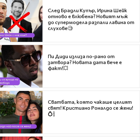
След Брадли Купър, Ирина Шейк
отново е влюбена? Новият мъж
до супермодела разпали лавина от
слухове🧐
Пи Диди излиза по-рано от
затвора? Новата дата вече е
факт!💥
Сватбата, която чакаше целият
свят! Кристиано Роналдо се жени!
💍🍾