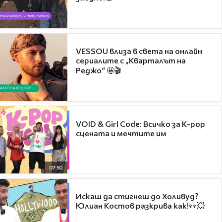
VESSOU влиза в света на онлайн
сериалите с „Кварталът на
Реджо“ 🤩🎬
VOID & Girl Code: Всичко за K-pop
сцената и мечтите им
07:50
Искаш да стигнеш до Холивуд?
Юлиан Костов разкрива как!👀💥