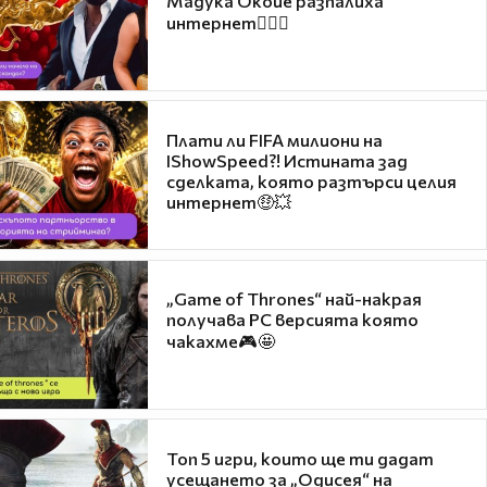
Мадука Окойе разпалиха
интернет❤️‍🔥🔥
Плати ли FIFA милиони на
IShowSpeed?! Истината зад
сделката, която разтърси целия
интернет🤑💥
„Game of Thrones“ най-накрая
получава PC версията която
чакахме🎮🤩
Топ 5 игри, които ще ти дадат
усещането за „Одисея“ на