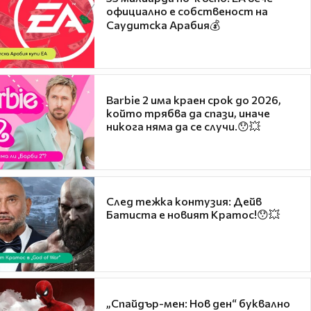
официално е собственост на
Саудитска Арабия💰
Barbie 2 има краен срок до 2026,
който трябва да спази, иначе
никога няма да се случи.😯💥
След тежка контузия: Дейв
Батиста е новият Кратос!😯💥
„Спайдър-мен: Нов ден“ буквално