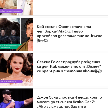
Кой съсипа Фантастичната
четворка? Майлс Телър
проговаря десетилетие по-късно
🎬👀💥
Селена Гомес празнува рождения
си ден: Как момичето от „Disney“
се превърна в световна икона🤩🎂
Джон Сина сподели 4 неща, които
могат да съсипят всяко GenZ:
„Ако ги имаш, провалът е