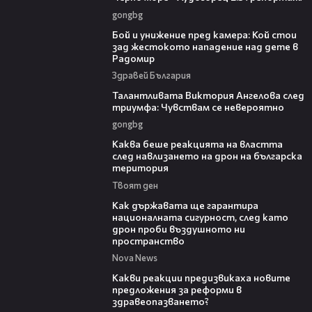
gongbg
06:12
Бой и унижение пред камера: Кой стои
зад жестокото нападение над дете в
Радомир
Здравей България
00:39
Талантливата Виктория Ангелова след
триумфа: Чувствам се невероятно
gongbg
18:32
Каква беше реакцията на властта
след навлизането на дрон на българска
територия
Твоят ден
21:36
Как държавата ще гарантира
националната сигурност, след като
дрон проби въздушното ни
пространство
Nova News
14:58
Какви реакции предизвикаха новите
предложения за реформи в
здравеопазването?