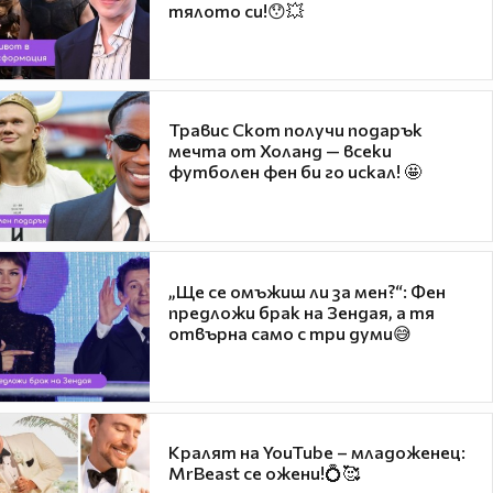
тялото си!😯💥
Травис Скот получи подарък
мечта от Холанд — всеки
футболен фен би го искал! 🤩
„Ще се омъжиш ли за мен?“: Фен
предложи брак на Зендая, а тя
отвърна само с три думи😅
Кралят на YouTube – младоженец:
MrBeast се ожени!💍🥰