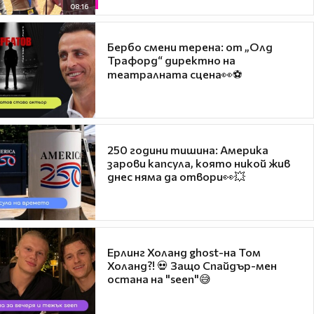
08:16
Бербо смени терена: от „Олд
Трафорд“ директно на
театралната сцена👀⚽
250 години тишина: Америка
зарови капсула, която никой жив
днес няма да отвори👀💥
Ерлинг Холанд ghost-на Том
Холанд?! 💀 Защо Спайдър-мен
остана на "seen"😅