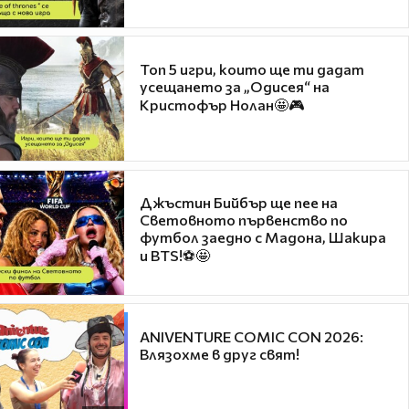
Топ 5 игри, които ще ти дадат
усещането за „Одисея“ на
Кристофър Нолан🤩🎮
Джъстин Бийбър ще пее на
Световното първенство по
футбол заедно с Мадона, Шакира
и BTS!⚽🤩
ANIVENTURE COMIC CON 2026:
Влязохме в друг свят!