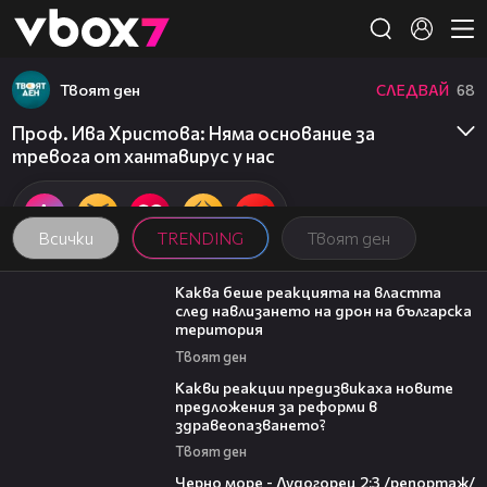
Member of
👾
Твоят ден
СЛЕДВАЙ
68
Проф. Ива Христова: Няма основание за
тревога от хантавирус у нас
Всички
TRENDING
Твоят ден
18:32
Каква беше реакцията на властта
след навлизането на дрон на българска
територия
Твоят ден
14:58
Какви реакции предизвикаха новите
предложения за реформи в
здравеопазването?
Твоят ден
06:06
Черно море - Лудогорец 2:3 /репортаж/