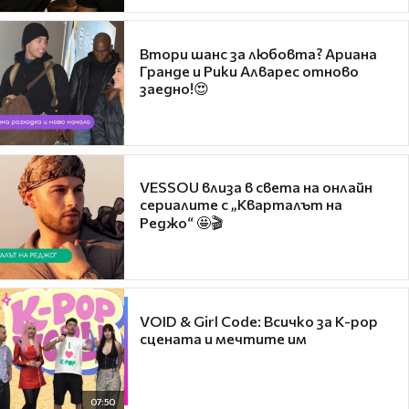
Втори шанс за любовта? Ариана
Гранде и Рики Алварес отново
заедно!😍
VESSOU влиза в света на онлайн
сериалите с „Кварталът на
Реджо“ 🤩🎬
VOID & Girl Code: Всичко за K-pop
сцената и мечтите им
07:50