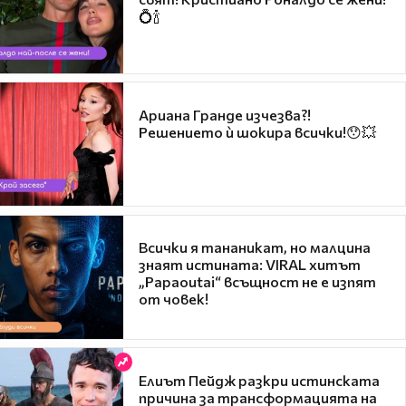
💍🍾
Ариана Гранде изчезва?!
Решението ѝ шокира всички!😯💥
Всички я тананикат, но малцина
знаят истината: VIRAL хитът
„Papaoutai“ всъщност не е изпят
от човек!
Елиът Пейдж разкри истинската
причина за трансформацията на