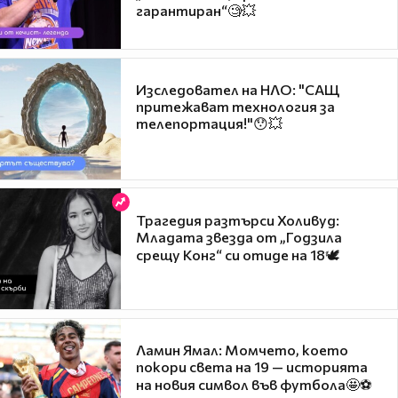
гарантиран“🧐💥
Изследовател на НЛО: "САЩ
притежават технология за
телепортация!"😯💥
Трагедия разтърси Холивуд:
Младата звезда от „Годзила
срещу Конг“ си отиде на 18🕊️
Ламин Ямал: Момчето, което
покори света на 19 — историята
на новия символ във футбола🤩⚽