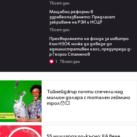
Твоят ден
04:37
Мащабни реформи в
здравеопазването: Предлагат
закриване на РЗИ и НСЦР
Твоят ден
08:42
Прехвърлянето на фонда за инвитро
към НЗОК може да доведе до
административен хаос, предупреди д-
р Георги Стаменов
1
Твоят ден
Тийнейджър почти спечели над
милион долара с тотален гейминг
трол😯💥
55 милиарда по-късно: EA вече