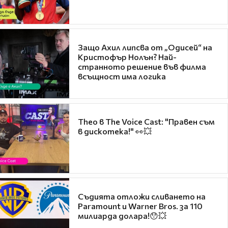
Защо Ахил липсва от „Одисей“ на
Кристофър Нолън? Най-
странното решение във филма
всъщност има логика
Theo в The Voice Cast: "Правен съм
в дискотека!" 👀💥
Съдията отложи сливането на
Paramount и Warner Bros. за 110
милиарда долара!😯💥