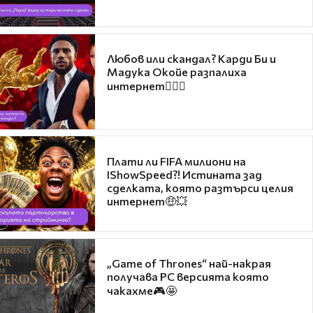
Любов или скандал? Карди Би и
Мадука Окойе разпалиха
интернет❤️‍🔥🔥
Плати ли FIFA милиони на
IShowSpeed?! Истината зад
сделката, която разтърси целия
интернет🤑💥
„Game of Thrones“ най-накрая
получава PC версията която
чакахме🎮🤩