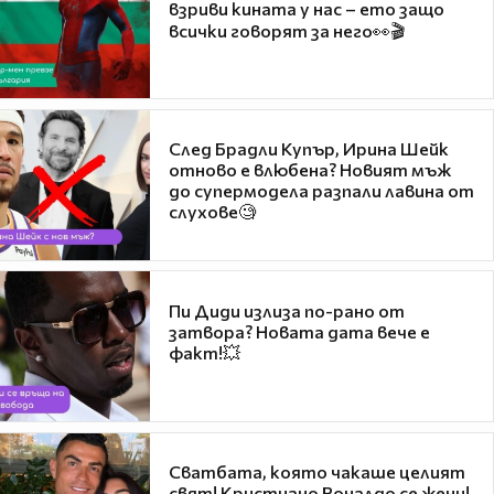
взриви кината у нас – ето защо
всички говорят за него👀🎬
След Брадли Купър, Ирина Шейк
отново е влюбена? Новият мъж
до супермодела разпали лавина от
слухове🧐
Пи Диди излиза по-рано от
затвора? Новата дата вече е
факт!💥
Сватбата, която чакаше целият
свят! Кристиано Роналдо се жени!