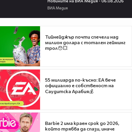
Новините на ВИА Медия - 06.08.2026
ВИА Медия
Тийнейджър почти спечели над
милион долара с тотален гейминг
трол😯💥
55 милиарда по-късно: EA вече
официално е собственост на
Саудитска Арабия💰
Barbie 2 има краен срок до 2026,
който трябва да спази, иначе