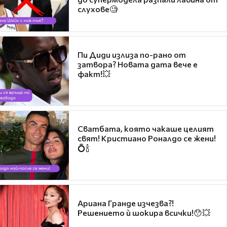
слухове🧐
Пи Диди излиза по-рано от
затвора? Новата дата вече е
факт!💥
Сватбата, която чакаше целият
свят! Кристиано Роналдо се жени!
💍🍾
Ариана Гранде изчезва?!
Решението ѝ шокира всички!😯💥