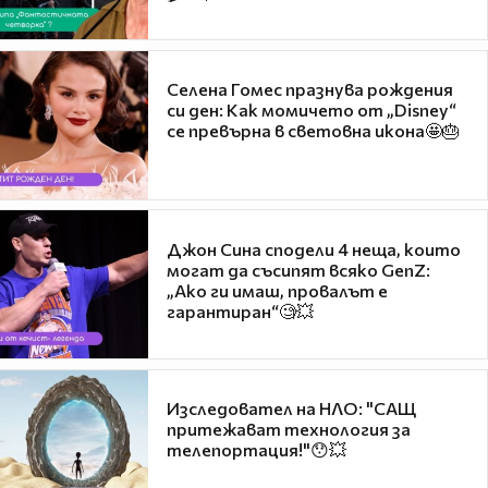
Селена Гомес празнува рождения
си ден: Как момичето от „Disney“
се превърна в световна икона🤩🎂
Джон Сина сподели 4 неща, които
могат да съсипят всяко GenZ:
„Ако ги имаш, провалът е
гарантиран“🧐💥
Изследовател на НЛО: "САЩ
притежават технология за
телепортация!"😯💥