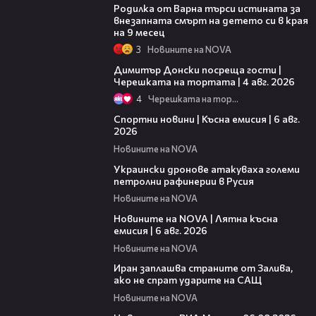
Родилка от Варна търси истината за
внезапната смърт на детето си в края
на 9 месец
3
Новините на NOVA
17:43
Димитър Донски посреща гости |
Черешката на тортата | 4 авг. 2026
4
Черешката на тортата
04:51
Спортни новини | Късна емисия | 6 авг.
2026
Новините на NOVA
00:41
Украински дронове атакуваха големи
петролни рафинерии в Русия
Новините на NOVA
20:26
Новините на NOVA | Лятна късна
емисия | 6 авг. 2026
Новините на NOVA
00:41
Иран заплашва страните от Залива,
ако не спрат ударите на САЩ
Новините на NOVA
22:43