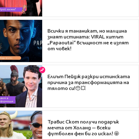
Всички я тананикат, но малцина
знаят истината: VIRAL хитът
„Papaoutai“ всъщност не е изпят
от човек!
Елиът Пейдж разкри истинската
причина за трансформацията на
тялото си!😯💥
Травис Скот получи подарък
мечта от Холанд — всеки
футболен фен би го искал! 🤩