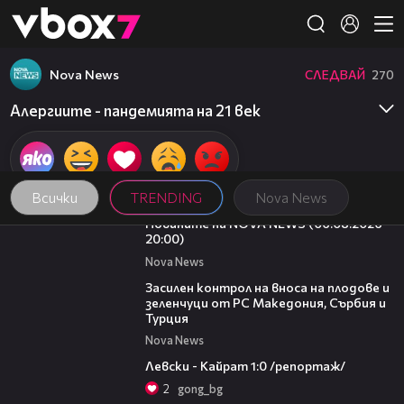
Member of
👾
Nova News
СЛЕДВАЙ
270
Алергиите - пандемията на 21 век
Всички
TRENDING
Nova News
23:12
Новините на NOVA NEWS (06.08.2026 -
20:00)
Nova News
01:53
Засилен контрол на вноса на плодове и
зеленчуци от РС Македония, Сърбия и
Турция
Nova News
05:57
Левски - Кайрат 1:0 /репортаж/
2
gong_bg
03:09