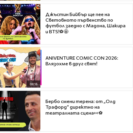
Джъстин Бийбър ще пее на
Световното първенство по
футбол заедно с Мадона, Шакира
и BTS!⚽🤩
ANIVENTURE COMIC CON 2026:
Влязохме в друг свят!
08:16
Бербо смени терена: от „Олд
Трафорд“ директно на
театралната сцена👀⚽