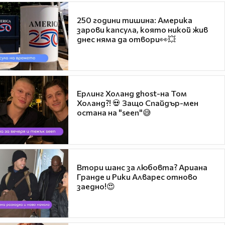
250 години тишина: Америка
зарови капсула, която никой жив
днес няма да отвори👀💥
Ерлинг Холанд ghost-на Том
Холанд?! 💀 Защо Спайдър-мен
остана на "seen"😅
Втори шанс за любовта? Ариана
Гранде и Рики Алварес отново
заедно!😍