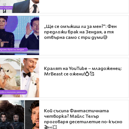
„Ще се омъжиш ли за мен?“: Фен
предложи брак на Зендая, а тя
отвърна само с три думи😅
Кралят на YouTube – младоженец:
MrBeast се ожени!💍🥰
Кой съсипа Фантастичната
четворка? Майлс Телър
проговаря десетилетие по-късно
🎬👀💥