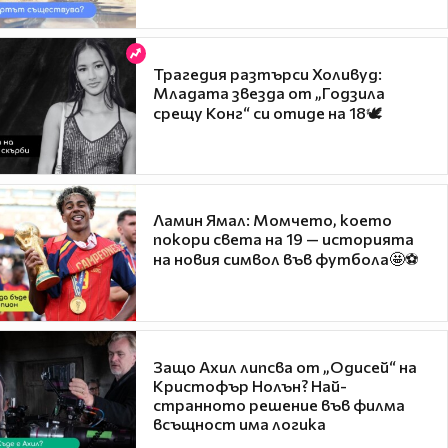
Трагедия разтърси Холивуд:
Младата звезда от „Годзила
срещу Конг“ си отиде на 18🕊️
Ламин Ямал: Момчето, което
покори света на 19 — историята
на новия символ във футбола🤩⚽
Защо Ахил липсва от „Одисей“ на
Кристофър Нолън? Най-
странното решение във филма
всъщност има логика