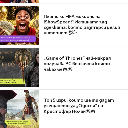
Плати ли FIFA милиони на
IShowSpeed?! Истината зад
сделката, която разтърси целия
интернет🤑💥
„Game of Thrones“ най-накрая
получава PC версията която
чакахме🎮🤩
Топ 5 игри, които ще ти дадат
усещането за „Одисея“ на
Кристофър Нолан🤩🎮