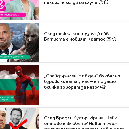
никога няма да се случи.😯💥
След тежка контузия: Дейв
Батиста е новият Кратос!😯💥
„Спайдър-мен: Нов ден“ буквално
взриви кината у нас – ето защо
всички говорят за него👀🎬
След Брадли Купър, Ирина Шейк
отново е влюбена? Новият мъж
до супермодела разпали лавина от