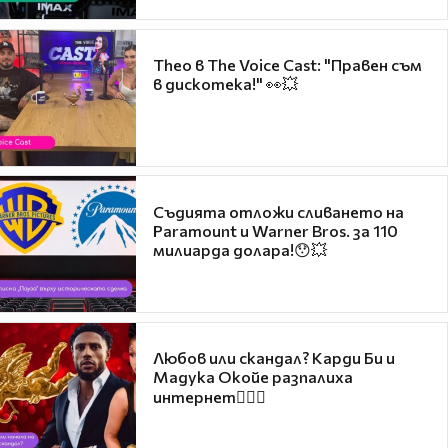
Theo в The Voice Cast: "Правен съм
в дискотека!" 👀💥
Съдията отложи сливането на
Paramount и Warner Bros. за 110
милиарда долара!😯💥
Любов или скандал? Карди Би и
Мадука Окойе разпалиха
интернет❤️‍🔥🔥