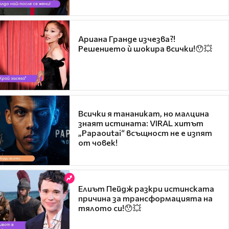
Ариана Гранде изчезва?!
Решението ѝ шокира всички!😯💥
Всички я тананикат, но малцина
знаят истината: VIRAL хитът
„Papaoutai“ всъщност не е изпят
от човек!
Елиът Пейдж разкри истинската
причина за трансформацията на
тялото си!😯💥