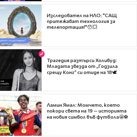
Изследовател на НЛО: "САЩ
притежават технология за
телепортация!"😯💥
Трагедия разтърси Холивуд:
Младата звезда от „Годзила
срещу Конг“ си отиде на 18🕊️
Ламин Ямал: Момчето, което
покори света на 19 — историята
на новия символ във футбола🤩⚽