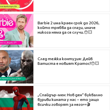
Barbie 2 има краен срок до 2026,
който трябва да спази, иначе
никога няма да се случи.😯💥
След тежка контузия: Дейв
Батиста е новият Кратос!😯💥
„Спайдър-мен: Нов ден“ буквално
взриви кината у нас – ето защо
всички говорят за него👀🎬