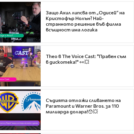
Защо Ахил липсва от „Одисей“ на
Кристофър Нолън? Най-
странното решение във филма
всъщност има логика
Theo в The Voice Cast: "Правен съм
в дискотека!" 👀💥
Съдията отложи сливането на
Paramount и Warner Bros. за 110
милиарда долара!😯💥