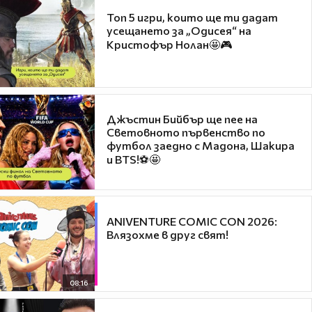
Топ 5 игри, които ще ти дадат
усещането за „Одисея“ на
Кристофър Нолан🤩🎮
Джъстин Бийбър ще пее на
Световното първенство по
футбол заедно с Мадона, Шакира
и BTS!⚽🤩
ANIVENTURE COMIC CON 2026:
Влязохме в друг свят!
08:16