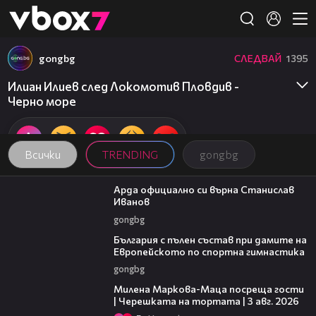
Member of
👾
gongbg
СЛЕДВАЙ
1395
Илиан Илиев след Локомотив Пловдив -
Черно море
Всички
TRENDING
gongbg
00:19
Арда официално си върна Станислав
Иванов
gongbg
00:47
България с пълен състав при дамите на
Европейското по спортна гимнастика
gongbg
20:17
Милена Маркова-Маца посреща гости
| Черешката на тортата | 3 авг. 2026