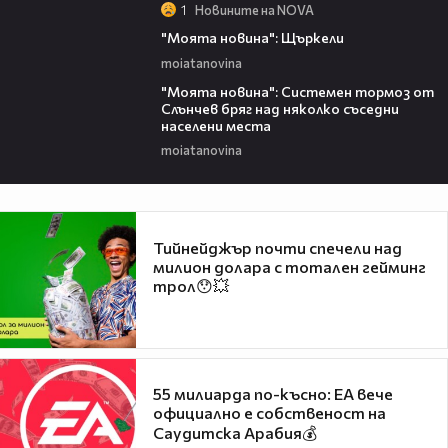
1
Новините на NOVA
00:29
"Моята новина": Щъркели
moiatanovina
00:16
"Моята новина": Системен тормоз от
Слънчев бряг над няколко съседни
населени места
moiatanovina
Тийнейджър почти спечели над
милион долара с тотален гейминг
трол😯💥
55 милиарда по-късно: EA вече
официално е собственост на
Саудитска Арабия💰