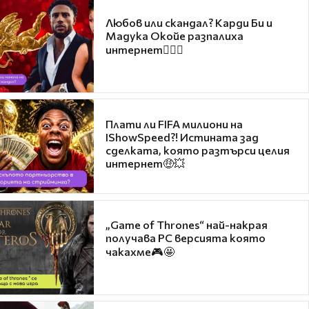
Любов или скандал? Карди Би и
Мадука Окойе разпалиха
интернет❤️‍🔥🔥
Плати ли FIFA милиони на
IShowSpeed?! Истината зад
сделката, която разтърси целия
интернет🤑💥
„Game of Thrones“ най-накрая
получава PC версията която
чакахме🎮🤩