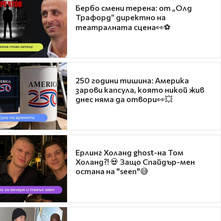
Бербо смени терена: от „Олд
Трафорд“ директно на
театралната сцена👀⚽
250 години тишина: Америка
зарови капсула, която никой жив
днес няма да отвори👀💥
Ерлинг Холанд ghost-на Том
Холанд?! 💀 Защо Спайдър-мен
остана на "seen"😅