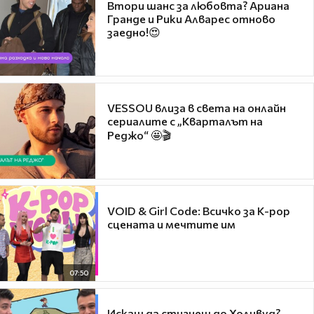
Втори шанс за любовта? Ариана
Гранде и Рики Алварес отново
заедно!😍
VESSOU влиза в света на онлайн
сериалите с „Кварталът на
Реджо“ 🤩🎬
VOID & Girl Code: Всичко за K-pop
сцената и мечтите им
07:50
Искаш да стигнеш до Холивуд?