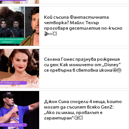
Кой съсипа Фантастичната
четворка? Майлс Телър
проговаря десетилетие по-късно
🎬👀💥
Селена Гомес празнува рождения
си ден: Как момичето от „Disney“
се превърна в световна икона🤩🎂
Джон Сина сподели 4 неща, които
могат да съсипят всяко GenZ:
„Ако ги имаш, провалът е
гарантиран“🧐💥