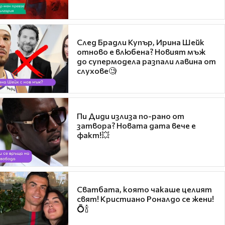
След Брадли Купър, Ирина Шейк
отново е влюбена? Новият мъж
до супермодела разпали лавина от
слухове🧐
Пи Диди излиза по-рано от
затвора? Новата дата вече е
факт!💥
Сватбата, която чакаше целият
свят! Кристиано Роналдо се жени!
💍🍾