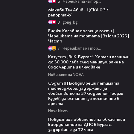
5
Черешката на тортата
09:11
Макаби Тел Авив - ЦСКА 0:3 /
репортаж/
3
gong_bg
10:44
Енджи Касабие посреща гости |
Черешката на тортата | 31 юли 2026 |
Част 1
7
Черешката на тортата
02:21
Казусът „ВиК-Бургас“: Хотели плащали
до 30 000 лева след манипулиране на
водомерите и изнудване
Новините на NOVA
01:34
Съдът в Пловдив реши петимата
тийнейджъри, задържани за
убийството на 37-годишния Георги
Кузев, да останат за постоянно в
ареста
Nova News
05:05
Повдигнаха обвинение на областния
координатор на ДПС в Бургас,
задържан е за 72 часа