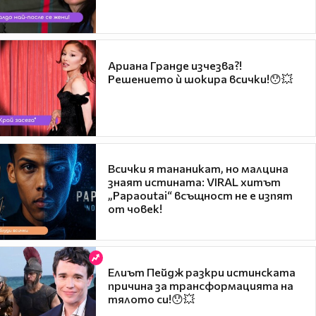
Ариана Гранде изчезва?!
Решението ѝ шокира всички!😯💥
Всички я тананикат, но малцина
знаят истината: VIRAL хитът
„Papaoutai“ всъщност не е изпят
от човек!
Елиът Пейдж разкри истинската
причина за трансформацията на
тялото си!😯💥