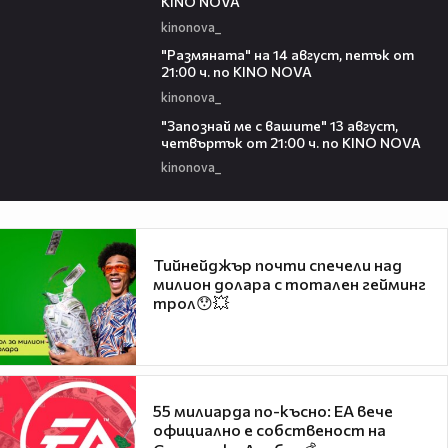
KINO NOVA
kinonova_
00:29
"Размянaта" на 14 август, петък от
21:00 ч. по KINO NOVA
kinonova_
00:23
"Запознай ме с вашите" 13 август,
четвъртък от 21:00 ч. по KINO NOVA
kinonova_
Тийнейджър почти спечели над
милион долара с тотален гейминг
трол😯💥
55 милиарда по-късно: EA вече
официално е собственост на