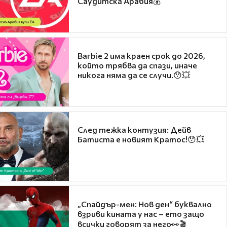
Саудитска Арабия💰
Barbie 2 има краен срок до 2026,
който трябва да спази, иначе
никога няма да се случи.😯💥
След тежка контузия: Дейв
Батиста е новият Кратос!😯💥
„Спайдър-мен: Нов ден“ буквално
взриви кината у нас – ето защо
всички говорят за него👀🎬