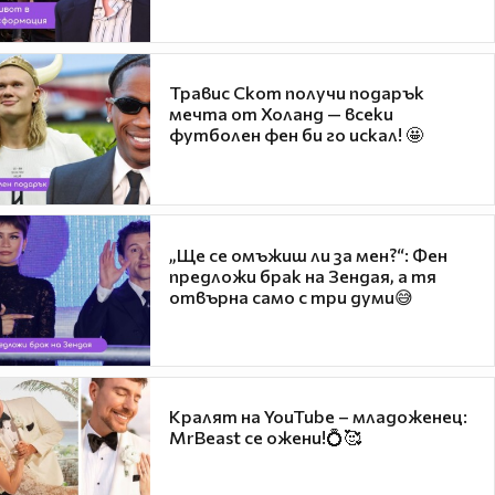
Травис Скот получи подарък
мечта от Холанд — всеки
футболен фен би го искал! 🤩
„Ще се омъжиш ли за мен?“: Фен
предложи брак на Зендая, а тя
отвърна само с три думи😅
Кралят на YouTube – младоженец:
MrBeast се ожени!💍🥰