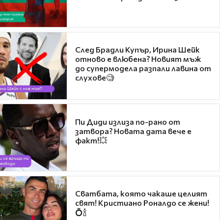
След Брадли Купър, Ирина Шейк
отново е влюбена? Новият мъж
до супермодела разпали лавина от
слухове🧐
Пи Диди излиза по-рано от
затвора? Новата дата вече е
факт!💥
Сватбата, която чакаше целият
свят! Кристиано Роналдо се жени!
💍🍾