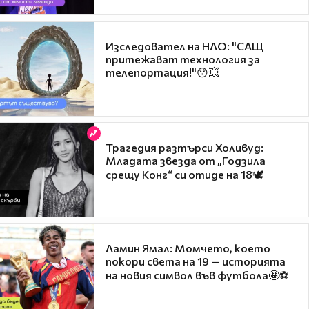
Изследовател на НЛО: "САЩ
притежават технология за
телепортация!"😯💥
Трагедия разтърси Холивуд:
Младата звезда от „Годзила
срещу Конг“ си отиде на 18🕊️
Ламин Ямал: Момчето, което
покори света на 19 — историята
на новия символ във футбола🤩⚽