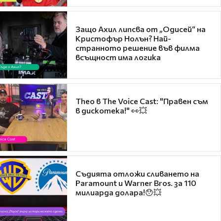
Защо Ахил липсва от „Одисей“ на
Кристофър Нолън? Най-
странното решение във филма
всъщност има логика
Theo в The Voice Cast: "Правен съм
в дискотека!" 👀💥
Съдията отложи сливането на
Paramount и Warner Bros. за 110
милиарда долара!😯💥