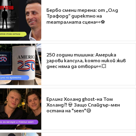
Бербо смени терена: от „Олд
Трафорд“ директно на
театралната сцена👀⚽
250 години тишина: Америка
зарови капсула, която никой жив
днес няма да отвори👀💥
Ерлинг Холанд ghost-на Том
Холанд?! 💀 Защо Спайдър-мен
остана на "seen"😅