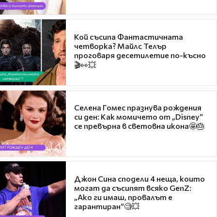
Кой съсипа Фантастичната
четворка? Майлс Телър
проговаря десетилетие по-късно
🎬👀💥
Селена Гомес празнува рождения
си ден: Как момичето от „Disney“
се превърна в световна икона🤩🎂
Джон Сина сподели 4 неща, които
могат да съсипят всяко GenZ:
„Ако ги имаш, провалът е
гарантиран“🧐💥