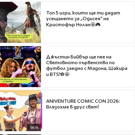
Топ 5 игри, които ще ти дадат
усещането за „Одисея“ на
Кристофър Нолан🤩🎮
Джъстин Бийбър ще пее на
Световното първенство по
футбол заедно с Мадона, Шакира
и BTS!⚽🤩
ANIVENTURE COMIC CON 2026:
Влязохме в друг свят!
08:16