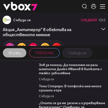
Member of
👾
Събуди се
СЛЕДВАЙ
1212
Акция „Антитерор” в обектива на
общественото мнение
Всички
TRENDING
Събуди се
03:29
Зов за помощ: Да помогнем на рали
шампиона Динко Иванов в битката с
тежко заболяване
Събуди се
27:22
Тони Стораро: В попфолка има много
излишни хора
Събуди се
06:38
„Опита се да ме засече и изпреварваше
безразсъдно“: Очевидец за