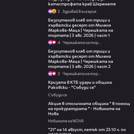
катастрофата край Шереметя
3
Здравей България
16:02
Безглутенов хляб от трици и
хърватски десерт от Милена
Маркова-Маца | Черешката на
тортата | 3 авг. 2026 | част 1
4
Черешката на тортата
15:35
Безглутенов хляб от трици и
хърватски десерт от Милена
Маркова-Маца | Черешката на
тортата | 3 авг. 2026 | част 2
3
Черешката на тортата
03:20
Кризата в КТБ удари и община
Раковски - "Събуди се"
Събуди се
02:26
Акция в столичната община " в помощ
на прокуратурата " - Новините на
Нова
Новините на NOVA
00:29
"21" на 14 август, петък от 23:10 ч. по