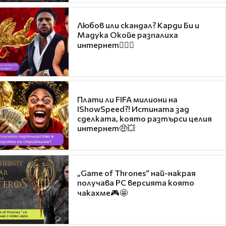
Любов или скандал? Карди Би и
Мадука Окойе разпалиха
интернет❤️‍🔥🔥
Плати ли FIFA милиони на
IShowSpeed?! Истината зад
сделката, която разтърси целия
интернет🤑💥
„Game of Thrones“ най-накрая
получава PC версията която
чакахме🎮🤩