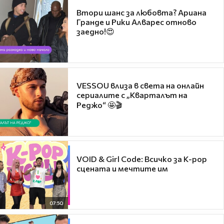
Втори шанс за любовта? Ариана
Гранде и Рики Алварес отново
заедно!😍
VESSOU влиза в света на онлайн
сериалите с „Кварталът на
Реджо“ 🤩🎬
VOID & Girl Code: Всичко за K-pop
сцената и мечтите им
07:50