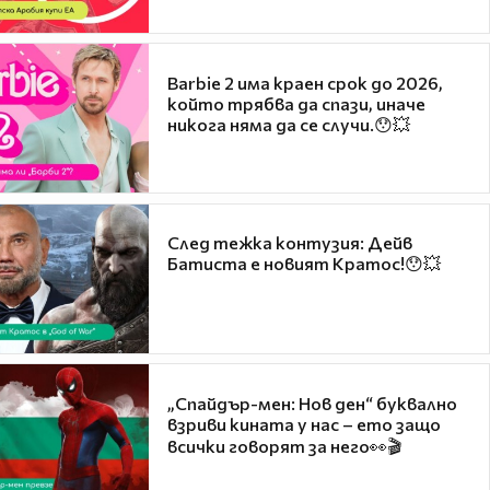
Barbie 2 има краен срок до 2026,
който трябва да спази, иначе
никога няма да се случи.😯💥
След тежка контузия: Дейв
Батиста е новият Кратос!😯💥
„Спайдър-мен: Нов ден“ буквално
взриви кината у нас – ето защо
всички говорят за него👀🎬