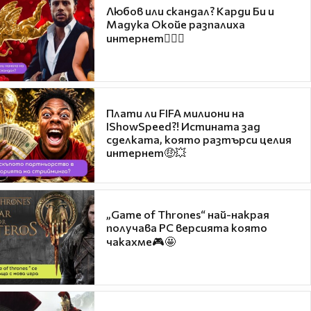
Любов или скандал? Карди Би и
Мадука Окойе разпалиха
интернет❤️‍🔥🔥
Плати ли FIFA милиони на
IShowSpeed?! Истината зад
сделката, която разтърси целия
интернет🤑💥
„Game of Thrones“ най-накрая
получава PC версията която
чакахме🎮🤩