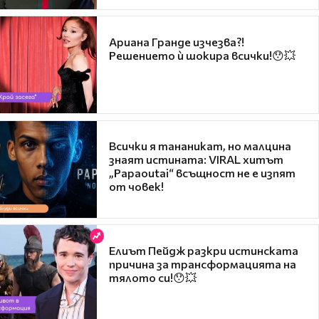
Ариана Гранде изчезва?!
Решението ѝ шокира всички!😯💥
Всички я тананикат, но малцина
знаят истината: VIRAL хитът
„Papaoutai“ всъщност не е изпят
от човек!
Елиът Пейдж разкри истинската
причина за трансформацията на
тялото си!😯💥