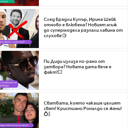
След Брадли Купър, Ирина Шейк
отново е влюбена? Новият мъж
до супермодела разпали лавина от
слухове🧐
Пи Диди излиза по-рано от
затвора? Новата дата вече е
факт!💥
Сватбата, която чакаше целият
свят! Кристиано Роналдо се жени!
💍🍾