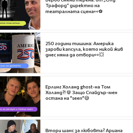
Трафорд“ директно на
театралната сцена👀⚽
250 години тишина: Америка
зарови капсула, която никой жив
днес няма да отвори👀💥
Ерлинг Холанд ghost-на Том
Холанд?! 💀 Защо Спайдър-мен
остана на "seen"😅
Втори шанс за любовта? Ариана