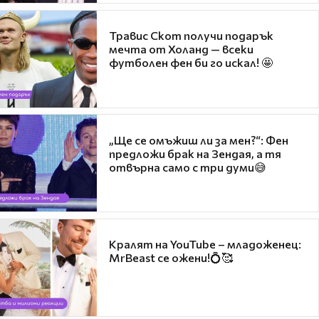
Травис Скот получи подарък
мечта от Холанд — всеки
футболен фен би го искал! 🤩
„Ще се омъжиш ли за мен?“: Фен
предложи брак на Зендая, а тя
отвърна само с три думи😅
Кралят на YouTube – младоженец:
MrBeast се ожени!💍🥰