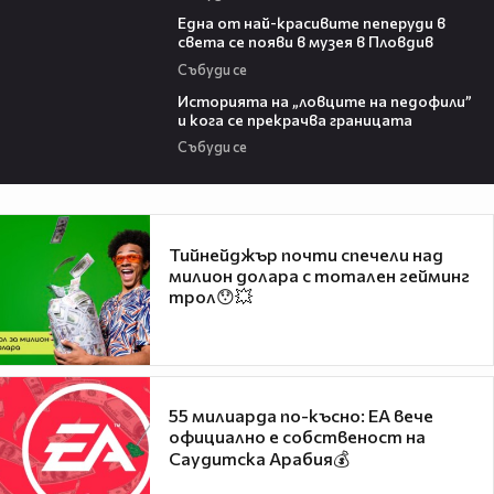
02:48
Една от най-красивите пеперуди в
света се появи в музея в Пловдив
Събуди се
06:36
Историята на „ловците на педофили”
и кога се прекрачва границата
Събуди се
Тийнейджър почти спечели над
милион долара с тотален гейминг
трол😯💥
55 милиарда по-късно: EA вече
официално е собственост на
Саудитска Арабия💰