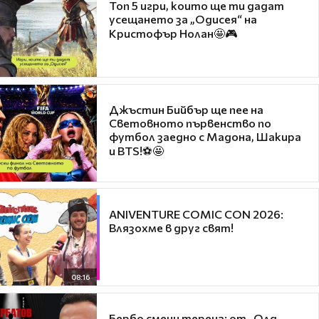
Топ 5 игри, които ще ти дадат
усещането за „Одисея“ на
Кристофър Нолан🤩🎮
Джъстин Бийбър ще пее на
Световното първенство по
футбол заедно с Мадона, Шакира
и BTS!⚽🤩
ANIVENTURE COMIC CON 2026:
Влязохме в друг свят!
08:16
Бербо смени терена: от „Олд