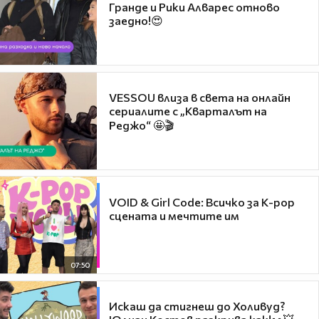
Гранде и Рики Алварес отново
заедно!😍
VESSOU влиза в света на онлайн
сериалите с „Кварталът на
Реджо“ 🤩🎬
VOID & Girl Code: Всичко за K-pop
сцената и мечтите им
07:50
Искаш да стигнеш до Холивуд?