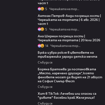
част 1
5
Черешката на тортата
19:09
Антоан Петров-Анди посреща гости |
Черешката на тортата | 6 авг. 2026 |
част 1
5
Черешката на тортата
19:47
Ана Шермин посреща гости |
Черешката на тортата | 20 юли 2026
14
Черешката на тортата
05:08
Булка избра рокля в цветовете на
трибагреника заради детска мечта
Събуди се
11:27
Боряна Братоева за постановката
„Място, наречено другаде“, която
феновете могат да видят на 21 август
на София Съмър Фест
Събуди се
05:33
Хит в TikTok: Лечебни или опасни са
"дивите" басейни край Железница?
Събуди се