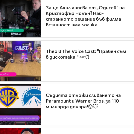
Защо Ахил липсва от „Одисей“ на
Кристофър Нолън? Най-
странното решение във филма
всъщност има логика
Theo в The Voice Cast: "Правен съм
в дискотека!" 👀💥
Съдията отложи сливането на
Paramount и Warner Bros. за 110
милиарда долара!😯💥