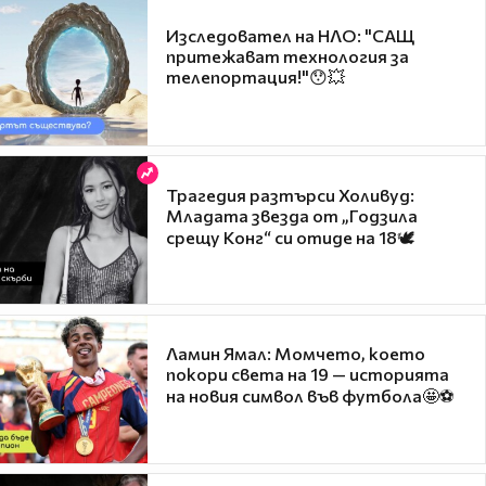
Изследовател на НЛО: "САЩ
притежават технология за
телепортация!"😯💥
Трагедия разтърси Холивуд:
Младата звезда от „Годзила
срещу Конг“ си отиде на 18🕊️
Ламин Ямал: Момчето, което
покори света на 19 — историята
на новия символ във футбола🤩⚽