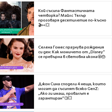
Кой съсипа Фантастичната
четворка? Майлс Телър
проговаря десетилетие по-късно
🎬👀💥
Селена Гомес празнува рождения
си ден: Как момичето от „Disney“
се превърна в световна икона🤩🎂
Джон Сина сподели 4 неща, които
могат да съсипят всяко GenZ:
„Ако ги имаш, провалът е
гарантиран“🧐💥