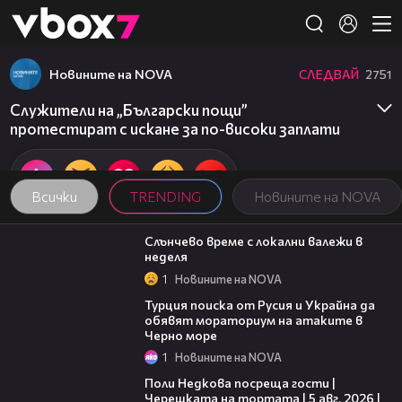
Member of
👾
Новините на NOVA
СЛЕДВАЙ
2751
Служители на „Български пощи”
протестират с искане за по-високи заплати
Всички
TRENDING
Новините на NOVA
00:56
Слънчево време с локални валежи в
неделя
1
Новините на NOVA
03:02
Турция поиска от Русия и Украйна да
обявят мораториум на атаките в
Черно море
1
Новините на NOVA
19:25
Поли Недкова посреща гости |
Черешката на тортата | 5 авг. 2026 |