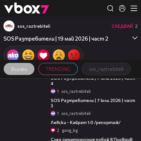
Member of
👾
sos_raztrebiteli
СЛЕДВАЙ
2
SOS Разтребители | 19 май 2026 | част 2
Всички
TRENDING
sos_raztrebiteli
15:13
SOS Разтребители | 7 юли 2026 | част
4
1
sos_raztrebiteli
16:43
SOS Разтребители | 7 юли 2026 | част
3
1
sos_raztrebiteli
05:57
Левски - Кайрат 1:0 /репортаж/
2
gong_bg
09:32
След смъртоносния побой в Пловдив: