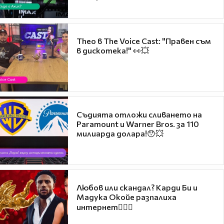
Theo в The Voice Cast: "Правен съм
в дискотека!" 👀💥
Съдията отложи сливането на
Paramount и Warner Bros. за 110
милиарда долара!😯💥
Любов или скандал? Карди Би и
Мадука Окойе разпалиха
интернет❤️‍🔥🔥