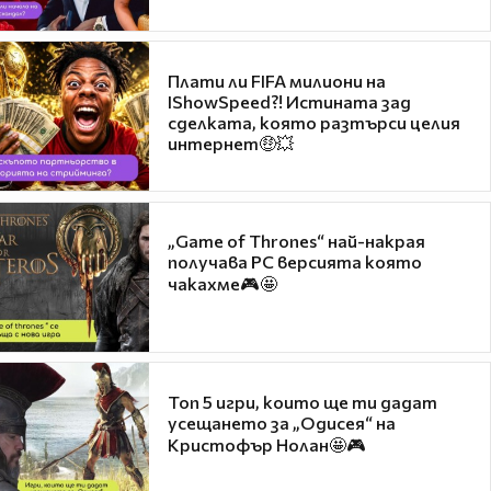
Плати ли FIFA милиони на
IShowSpeed?! Истината зад
сделката, която разтърси целия
интернет🤑💥
„Game of Thrones“ най-накрая
получава PC версията която
чакахме🎮🤩
Топ 5 игри, които ще ти дадат
усещането за „Одисея“ на
Кристофър Нолан🤩🎮