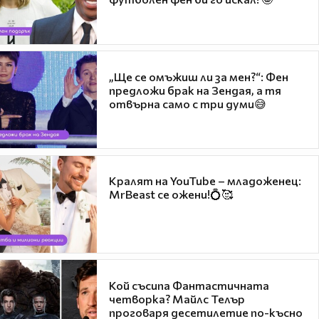
„Ще се омъжиш ли за мен?“: Фен
предложи брак на Зендая, а тя
отвърна само с три думи😅
Кралят на YouTube – младоженец:
MrBeast се ожени!💍🥰
Кой съсипа Фантастичната
четворка? Майлс Телър
проговаря десетилетие по-късно