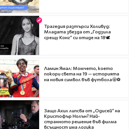
Трагедия разтърси Холивуд:
Младата звезда от „Годзила
срещу Конг“ си отиде на 18🕊️
Ламин Ямал: Момчето, което
покори света на 19 — историята
на новия символ във футбола🤩⚽
Защо Ахил липсва от „Одисей“ на
Кристофър Нолън? Най-
странното решение във филма
всъщност има логика