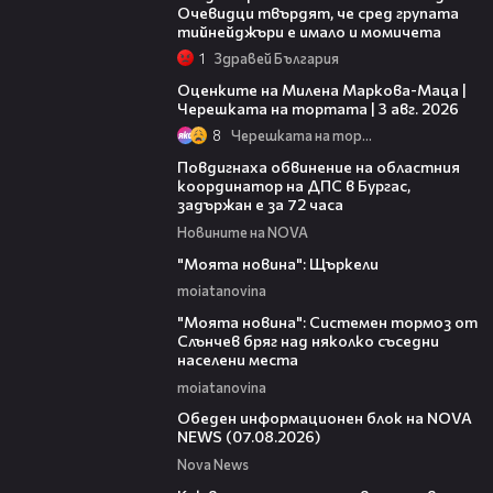
Очевидци твърдят, че сред групата
тийнейджъри е имало и момичета
1
Здравей България
14:06
Оценките на Милена Маркова-Маца |
Черешката на тортата | 3 авг. 2026
8
Черешката на тортата
05:05
Повдигнаха обвинение на областния
координатор на ДПС в Бургас,
задържан е за 72 часа
Новините на NOVA
00:29
"Моята новина": Щъркели
moiatanovina
00:16
"Моята новина": Системен тормоз от
Слънчев бряг над няколко съседни
населени места
moiatanovina
01:10:25
Обеден информационен блок на NOVA
NEWS (07.08.2026)
Nova News
04:03