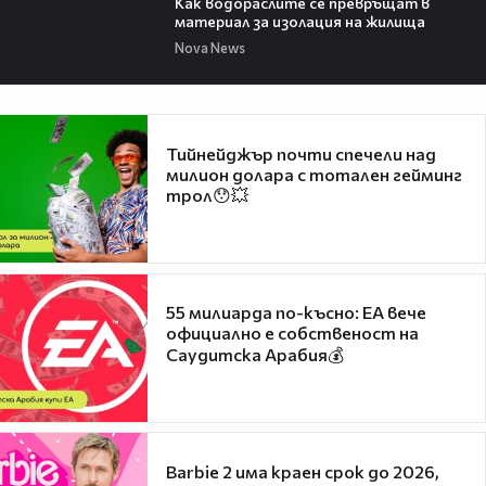
Как водораслите се превръщат в
материал за изолация на жилища
Nova News
Тийнейджър почти спечели над
милион долара с тотален гейминг
трол😯💥
55 милиарда по-късно: EA вече
официално е собственост на
Саудитска Арабия💰
Barbie 2 има краен срок до 2026,