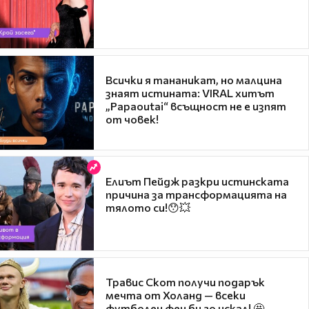
Всички я тананикат, но малцина
знаят истината: VIRAL хитът
„Papaoutai“ всъщност не е изпят
от човек!
Елиът Пейдж разкри истинската
причина за трансформацията на
тялото си!😯💥
Травис Скот получи подарък
мечта от Холанд — всеки
футболен фен би го искал! 🤩