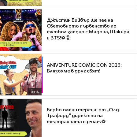
Джъстин Бийбър ще пее на
Световното първенство по
футбол заедно с Мадона, Шакира
и BTS!⚽🤩
ANIVENTURE COMIC CON 2026:
Влязохме в друг свят!
08:16
Бербо смени терена: от „Олд
Трафорд“ директно на
театралната сцена👀⚽