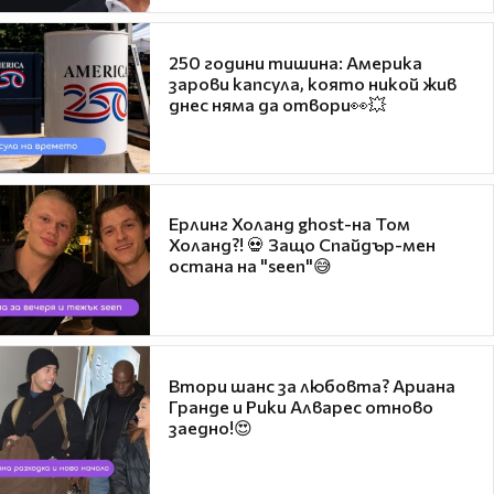
250 години тишина: Америка
зарови капсула, която никой жив
днес няма да отвори👀💥
Ерлинг Холанд ghost-на Том
Холанд?! 💀 Защо Спайдър-мен
остана на "seen"😅
Втори шанс за любовта? Ариана
Гранде и Рики Алварес отново
заедно!😍