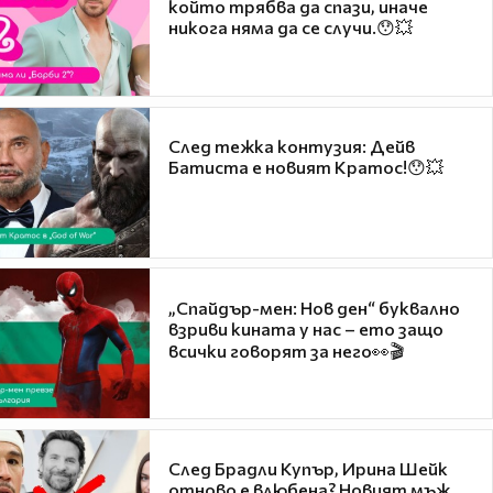
който трябва да спази, иначе
никога няма да се случи.😯💥
След тежка контузия: Дейв
Батиста е новият Кратос!😯💥
„Спайдър-мен: Нов ден“ буквално
взриви кината у нас – ето защо
всички говорят за него👀🎬
След Брадли Купър, Ирина Шейк
отново е влюбена? Новият мъж