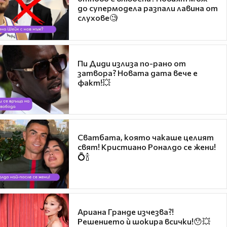
до супермодела разпали лавина от
слухове🧐
Пи Диди излиза по-рано от
затвора? Новата дата вече е
факт!💥
Сватбата, която чакаше целият
свят! Кристиано Роналдо се жени!
💍🍾
Ариана Гранде изчезва?!
Решението ѝ шокира всички!😯💥