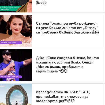
🎬👀💥
Селена Гомес празнува рождения
си ден: Как момичето от „Disney“
се превърна в световна икона🤩🎂
Джон Сина сподели 4 неща, които
могат да съсипят всяко GenZ:
„Ако ги имаш, провалът е
гарантиран“🧐💥
Изследовател на НЛО: "САЩ
притежават технология за
телепортация!"😯💥