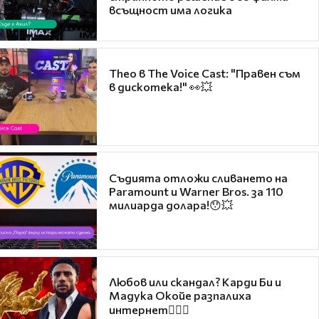
всъщност има логика
Theo в The Voice Cast: "Правен съм
в дискотека!" 👀💥
Съдията отложи сливането на
Paramount и Warner Bros. за 110
милиарда долара!😯💥
Любов или скандал? Карди Би и
Мадука Окойе разпалиха
интернет❤️‍🔥🔥