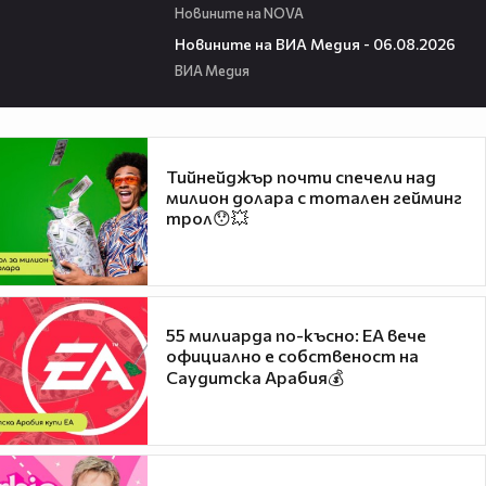
Новините на NOVA
22:43
Новините на ВИА Медия - 06.08.2026
ВИА Медия
Тийнейджър почти спечели над
милион долара с тотален гейминг
трол😯💥
55 милиарда по-късно: EA вече
официално е собственост на
Саудитска Арабия💰