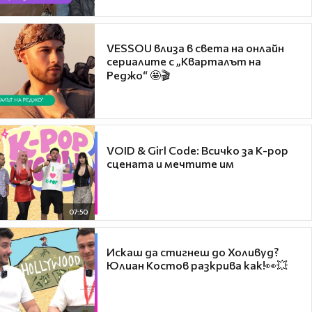
VESSOU влиза в света на онлайн
сериалите с „Кварталът на
Реджо“ 🤩🎬
VOID & Girl Code: Всичко за K-pop
сцената и мечтите им
07:50
Искаш да стигнеш до Холивуд?
Юлиан Костов разкрива как!👀💥