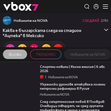
Member of
👾
Новините на NOVA
СЛЕДВАЙ
2751
Каква е българската следа на стадион
"Ацтека" в Мексико
Всички
TRENDING
Новините на NOVA
04:51
Спортни новини | Късна емисия | 6 авг.
2026
1
Новините на NOVA
00:41
Украински дронове атакуваха големи
петролни рафинерии в Русия
Новините на NOVA
09:32
След смъртоносния побой в Пловдив:
Очевидци твърдят, че сред групата
тийнейджъри е имало и момичета