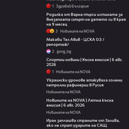
1
Здравей България
03:09
Родилка от Варна търси истината за
внезапната смърт на детето си в края
на 9 месец
3
Новините на NOVA
09:11
Макаби Тел Авив - ЦСКА 0:3 /
репортаж/
2
gong_bg
04:51
Спортни новини | Късна емисия | 6 авг.
2026
1
Новините на NOVA
00:41
Украински дронове атакуваха големи
петролни рафинерии в Русия
Новините на NOVA
20:26
Новините на NOVA | Лятна късна
емисия | 6 авг. 2026
Новините на NOVA
00:41
Иран заплашва страните от Залива,
ако не спрат ударите на САЩ