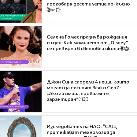
проговаря десетилетие по-късно
🎬👀💥
Селена Гомес празнува рождения
си ден: Как момичето от „Disney“
се превърна в световна икона🤩🎂
Джон Сина сподели 4 неща, които
могат да съсипят всяко GenZ:
„Ако ги имаш, провалът е
гарантиран“🧐💥
Изследовател на НЛО: "САЩ
притежават технология за