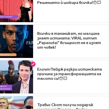
Решението ѝ шокира всички!😯💥
Всички я тананикат, но малцина
знаят истината: VIRAL хитът
„Papaoutai“ всъщност не е изпят
от човек!
Елиът Пейдж разкри истинската
причина за трансформацията на
тялото си!😯💥
Травис Скот получи подарък