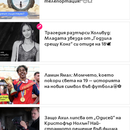
телепортация!"😯💥
Трагедия разтърси Холивуд:
Младата звезда от „Годзила
срещу Конг“ си отиде на 18🕊️
Ламин Ямал: Момчето, което
покори света на 19 — историята
на новия символ във футбола🤩⚽
Защо Ахил липсва от „Одисей“ на
Кристофър Нолън? Най-
странното решение във филма