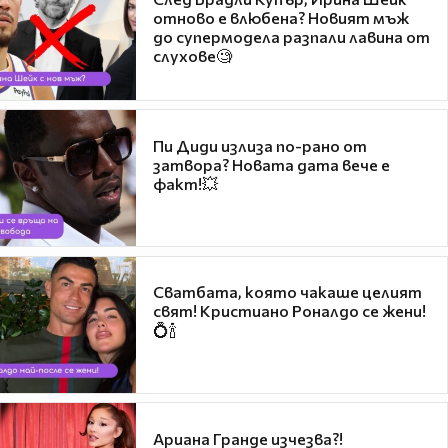
отново е влюбена? Новият мъж
до супермодела разпали лавина от
слухове🧐
Пи Диди излиза по-рано от
затвора? Новата дата вече е
факт!💥
Сватбата, която чакаше целият
свят! Кристиано Роналдо се жени!
💍🍾
Ариана Гранде изчезва?!