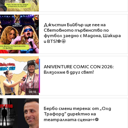
Джъстин Бийбър ще пее на
Световното първенство по
футбол заедно с Мадона, Шакира
и BTS!⚽🤩
ANIVENTURE COMIC CON 2026:
Влязохме в друг свят!
08:16
Бербо смени терена: от „Олд
Трафорд“ директно на
театралната сцена👀⚽