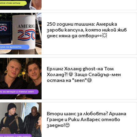
250 години тишина: Америка
зарови капсула, която никой жив
днес няма да отвори👀💥
Ерлинг Холанд ghost-на Том
Холанд?! 💀 Защо Спайдър-мен
остана на "seen"😅
Втори шанс за любовта? Ариана
Гранде и Рики Алварес отново
заедно!😍