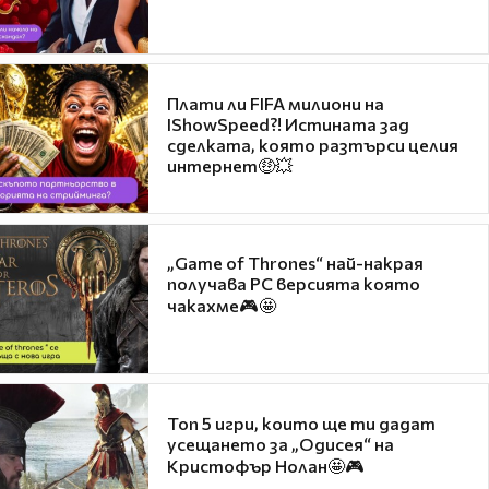
Плати ли FIFA милиони на
IShowSpeed?! Истината зад
сделката, която разтърси целия
интернет🤑💥
„Game of Thrones“ най-накрая
получава PC версията която
чакахме🎮🤩
Топ 5 игри, които ще ти дадат
усещането за „Одисея“ на
Кристофър Нолан🤩🎮