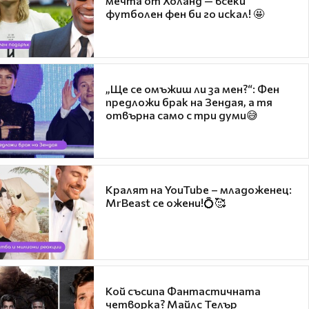
мечта от Холанд — всеки
футболен фен би го искал! 🤩
„Ще се омъжиш ли за мен?“: Фен
предложи брак на Зендая, а тя
отвърна само с три думи😅
Кралят на YouTube – младоженец:
MrBeast се ожени!💍🥰
Кой съсипа Фантастичната
четворка? Майлс Телър