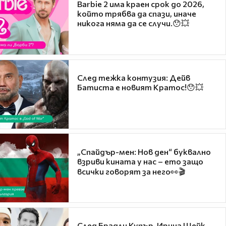
Barbie 2 има краен срок до 2026,
който трябва да спази, иначе
никога няма да се случи.😯💥
След тежка контузия: Дейв
Батиста е новият Кратос!😯💥
„Спайдър-мен: Нов ден“ буквално
взриви кината у нас – ето защо
всички говорят за него👀🎬
След Брадли Купър, Ирина Шейк