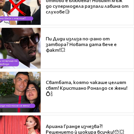
отново е влюбена? Новият мъж
до супермодела разпали лавина от
слухове🧐
Пи Диди излиза по-рано от
затвора? Новата дата вече е
факт!💥
Сватбата, която чакаше целият
свят! Кристиано Роналдо се жени!
💍🍾
Ариана Гранде изчезва?!
Решението ѝ шокира всички!😯💥