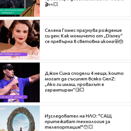
🎬👀💥
Селена Гомес празнува рождения
си ден: Как момичето от „Disney“
се превърна в световна икона🤩🎂
Джон Сина сподели 4 неща, които
могат да съсипят всяко GenZ:
„Ако ги имаш, провалът е
гарантиран“🧐💥
Изследовател на НЛО: "САЩ
притежават технология за
телепортация!"😯💥