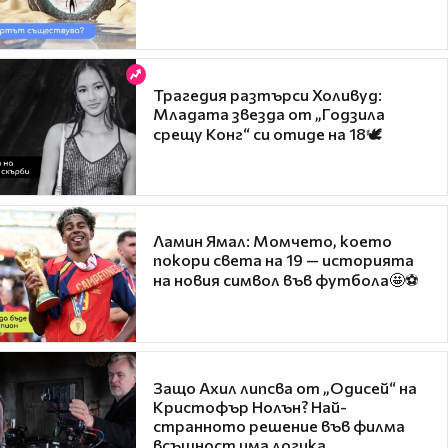
Трагедия разтърси Холивуд:
Младата звезда от „Годзила
срещу Конг“ си отиде на 18🕊️
Ламин Ямал: Момчето, което
покори света на 19 — историята
на новия символ във футбола🤩⚽
Защо Ахил липсва от „Одисей“ на
Кристофър Нолън? Най-
странното решение във филма
всъщност има логика