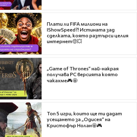
Плати ли FIFA милиони на
IShowSpeed?! Истината зад
сделката, която разтърси целия
интернет🤑💥
„Game of Thrones“ най-накрая
получава PC версията която
чакахме🎮🤩
Топ 5 игри, които ще ти дадат
усещането за „Одисея“ на
Кристофър Нолан🤩🎮