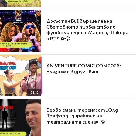
Джъстин Бийбър ще пее на
Световното първенство по
футбол заедно с Мадона, Шакира
и BTS!⚽🤩
ANIVENTURE COMIC CON 2026:
Влязохме в друг свят!
08:16
Бербо смени терена: от „Олд
Трафорд“ директно на
театралната сцена👀⚽