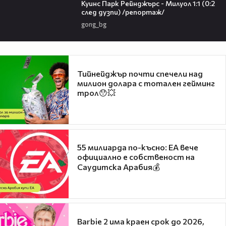
Куинс Парк Рейнджърс - Милуол 1:1 (0:2
след дузпи) /репортаж/
gong_bg
Тийнейджър почти спечели над
милион долара с тотален гейминг
трол😯💥
55 милиарда по-късно: EA вече
официално е собственост на
Саудитска Арабия💰
Barbie 2 има краен срок до 2026,