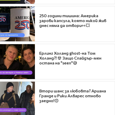
250 години тишина: Америка
зарови капсула, която никой жив
днес няма да отвори👀💥
Ерлинг Холанд ghost-на Том
Холанд?! 💀 Защо Спайдър-мен
остана на "seen"😅
Втори шанс за любовта? Ариана
Гранде и Рики Алварес отново
заедно!😍