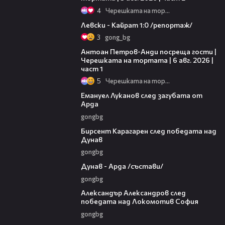
4
Черешката на тортата
05:57
Левски - Кайрат 1:0 /репортаж/
3
gong_bg
19:09
Антоан Петров-Анди посреща гости |
Черешката на тортата | 6 авг. 2026 |
част 1
5
Черешката на тортата
03:53
Емануел Луканов след загубата от
Арда
gongbg
02:39
Бирсент Карагарен след победата над
Дунав
gongbg
00:51
Дунав - Арда /състави/
gongbg
01:49
Александър Александров след
победата над Локомотив София
gongbg
08:50