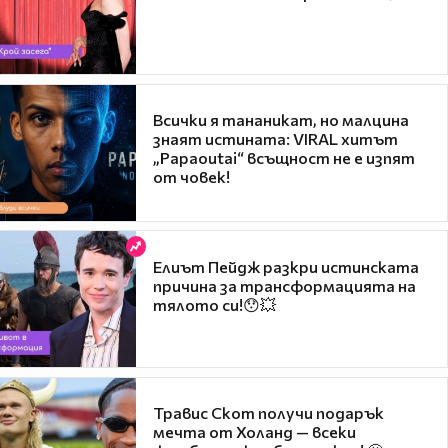
Всички я тананикат, но малцина
знаят истината: VIRAL хитът
„Papaoutai“ всъщност не е изпят
от човек!
Елиът Пейдж разкри истинската
причина за трансформацията на
тялото си!😯💥
Травис Скот получи подарък
мечта от Холанд — всеки