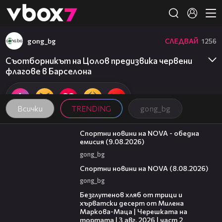
Member of
👾
gong_bg
СЛЕДВАЙ
1256
Съотборникът на Цолов предизвика червени
флагове в Барселона
Всички
TRENDING
gong_bg
04:25
Спортни новини на NOVA - обедна
емисия (9.08.2026)
gong_bg
04:09
Спортни новини на NOVA (8.08.2026)
gong_bg
15:35
Безглутенов хляб от трици и
хърватски десерт от Милена
Маркова-Маца | Черешката на
тортата | 3 авг. 2026 | част 2