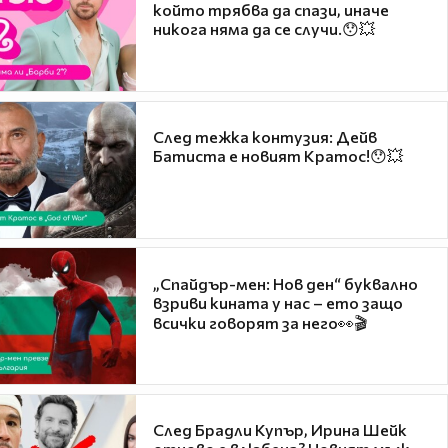
който трябва да спази, иначе
никога няма да се случи.😯💥
След тежка контузия: Дейв
Батиста е новият Кратос!😯💥
„Спайдър-мен: Нов ден“ буквално
взриви кината у нас – ето защо
всички говорят за него👀🎬
След Брадли Купър, Ирина Шейк