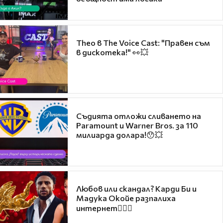
Theo в The Voice Cast: "Правен съм
в дискотека!" 👀💥
Съдията отложи сливането на
Paramount и Warner Bros. за 110
милиарда долара!😯💥
Любов или скандал? Карди Би и
Мадука Окойе разпалиха
интернет❤️‍🔥🔥