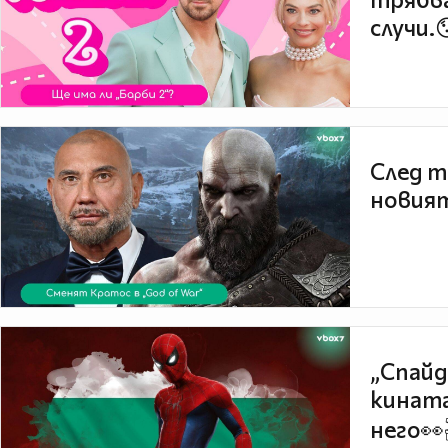
случи.
След т
новият
„Спайд
кината
него👀