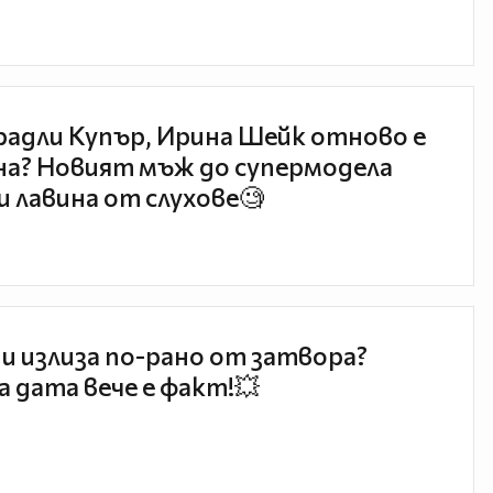
радли Купър, Ирина Шейк отново е
а? Новият мъж до супермодела
и лавина от слухове🧐
и излиза по-рано от затвора?
 дата вече е факт!💥