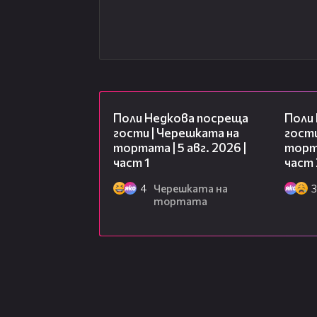
19:25
Поли Недкова посреща
Поли
гости | Черешката на
гости
тортата | 5 авг. 2026 |
торта
част 1
част 
4
Черешката на
3
тортата