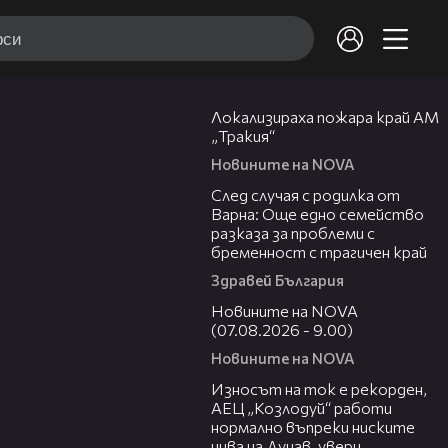
03:03
Локализираха пожара край АМ
„Тракия“
Новините на NOVA
07:02
След случая с родилка от
Варна: Още едно семейство
разказа за проблеми с
бременност с трагичен край
Здравей България
05:33
Новините на NOVA
(07.08.2026 - 9.00)
Новините на NOVA
26:05
Износът на ток е рекорден,
АЕЦ „Козлодуй“ работи
нормално въпреки ниските
нива на Дунав, увери