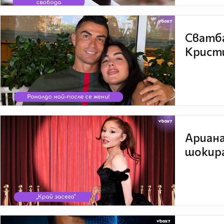
Сватба
Кристи
Ариана
шокира