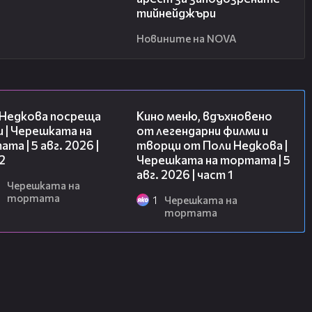
тийнейджъри
Новините на NOVA
13:03
15:39
 Недкова посреща
Кино меню, вдъхновено
 | Черешката на
от легендарни филми и
та | 5 авг. 2026 |
творци от Поли Недкова |
2
Черешката на тортата | 5
авг. 2026 | част 1
Черешката на
тортата
1
Черешката на
тортата