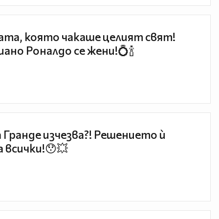
та, която чакаше целият свят!
ано Роналдо се жени!💍🍾
 Гранде изчезва?! Решението ѝ
 всички!😯💥