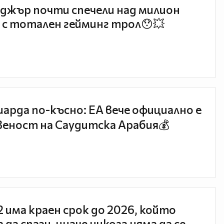
джър почти спечели над милион
 с тотален гейминг трол😯💥
иарда по-късно: EA вече официално е
еност на Саудитска Арабия💰
 2 има краен срок до 2026, който
 да спази, иначе никога няма да се