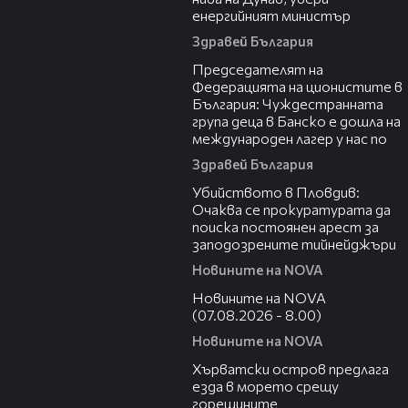
енергийният министър
Здравей България
10:34
Председателят на
Федерацията на ционистите в
България: Чуждестранната
група деца в Банско е дошла на
международен лагер у нас по
Здравей България
01:33
Убийството в Пловдив:
Очаква се прокуратурата да
поиска постоянен арест за
заподозрените тийнейджъри
Новините на NOVA
05:52
Новините на NOVA
(07.08.2026 - 8.00)
Новините на NOVA
01:18
Хърватски остров предлага
езда в морето срещу
горещините