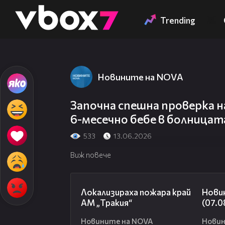
Member of
👾
Trending
Новините на NOVA
Започна спешна проверка н
6-месечно бебе в болницат
533
13.06.2026
Виж повече
03:03
Локализираха пожара край
Нови
АМ „Тракия“
(07.0
Новините на NOVA
Новин