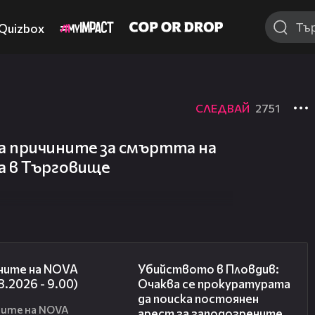
Quizbox
СЛЕДВАЙ
2751
а причините за смъртта на
а в Търговище
05:33
01:33
ните на NOVA
Убийството в Пловдив:
8.2026 - 9.00)
Очаква се прокуратурата
да поиска постоянен
ите на NOVA
арест за заподозрените