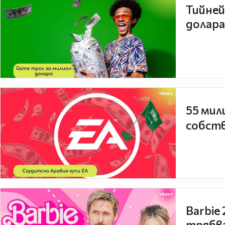
Тийней
долара
55 мил
собств
Barbie
трябва