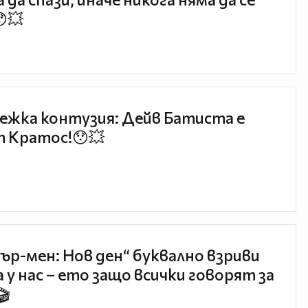
😯💥
ежка контузия: Дейв Батиста е
 Кратос!😯💥
ър-мен: Нов ден“ буквално взриви
 у нас – ето защо всички говорят за
🎬