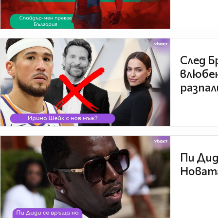
След Б
влюбен
разпал
Пи Дид
Новата