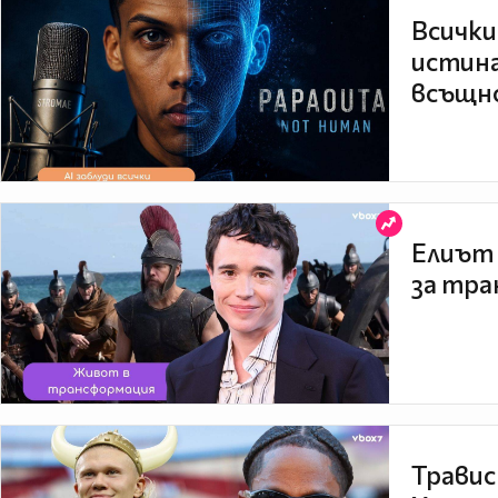
Всички
истина
всъщно
Елиът 
за тра
Травис