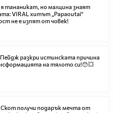
 я тананикат, но малцина знаят
та: VIRAL хитът „Papaoutai“
ст не е изпят от човек!
Пейдж разкри истинската причина
нсформацията на тялото си!😯💥
 Скот получи подарък мечта от