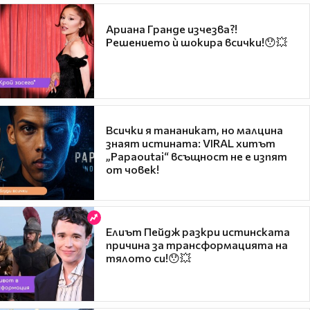
Ариана Гранде изчезва?!
Решението ѝ шокира всички!😯💥
Всички я тананикат, но малцина
знаят истината: VIRAL хитът
„Papaoutai“ всъщност не е изпят
от човек!
Елиът Пейдж разкри истинската
причина за трансформацията на
тялото си!😯💥