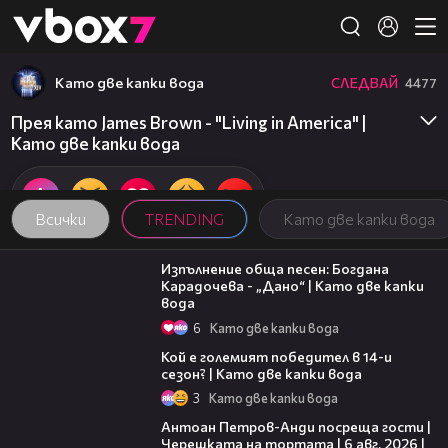
Member of
👾
Като две капки вода
СЛЕДВАЙ
4477
Прея като James Brown - "Living in America" |
Като две капки вода
Всички
TRENDING
Като две капки вода
02:36
Изпълнение обща песен: Богдана
Карадочева - „Дано“ | Като две капки
вода
6
Като две капки вода
11:38
Кой е големият победител в 14-и
сезон? | Като две капки вода
3
Като две капки вода
19:09
Антоан Петров-Анди посреща гости |
Черешката на тортата | 6 авг. 2026 |