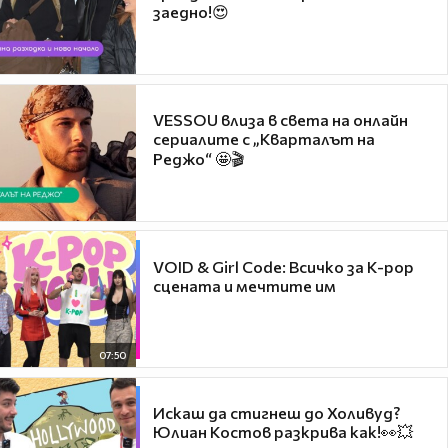
заедно!😍
VESSOU влиза в света на онлайн
сериалите с „Кварталът на
Реджо“ 🤩🎬
VOID & Girl Code: Всичко за K-pop
сцената и мечтите им
07:50
Искаш да стигнеш до Холивуд?
Юлиан Костов разкрива как!👀💥