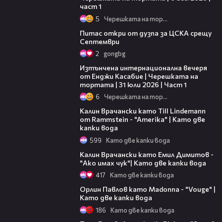
част 1
5
Черешката на тортата
01:37
Питас откри от дузпа за ЦСКА срещу
Септември
2
gongbg
18:07
Изтънчена интернационална вечеря
от Енджи Касабие | Черешката на
тортата | 31 юли 2026 | Част 1
6
Черешката на тортата
07:20
Калин Врачански като Till Lindemann
от Rammstein - "Amerika" | Като две
капки вода
599
Като две капки вода
09:38
Калин Врачански като Емил Димитов -
"Ако имах чук"| Като две капки вода
417
Като две капки вода
09:04
Орлин Павлов като Мadonna - "Vouge" |
Като две капки вода
186
Като две капки вода
04:26