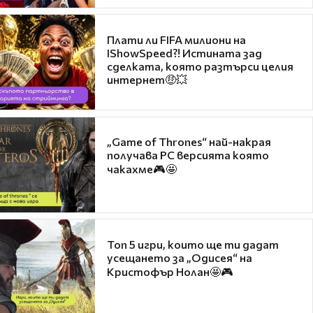
Плати ли FIFA милиони на
IShowSpeed?! Истината зад
сделката, която разтърси целия
интернет🤑💥
„Game of Thrones“ най-накрая
получава PC версията която
чакахме🎮🤩
Топ 5 игри, които ще ти дадат
усещането за „Одисея“ на
Кристофър Нолан🤩🎮