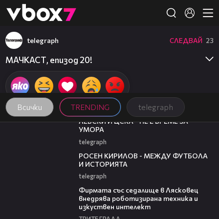
Member of
👾
telegraph
СЛЕДВАЙ
23
МАЧКАСТ, епизод 20!
Всички
TRENDING
telegraph
31:36
ЛЕВСКИ И ЦСКА - НЕ Е ВРЕМЕ ЗА
УМОРА
telegraph
50:51
РОСЕН КИРИЛОВ - МЕЖДУ ФУТБОЛА
И ИСТОРИЯТА
telegraph
00:06
Фирмата със седалище в Лясковец
внедрява роботизирана техника и
изкуствен интелект
ТРИТЕ ГРАДА