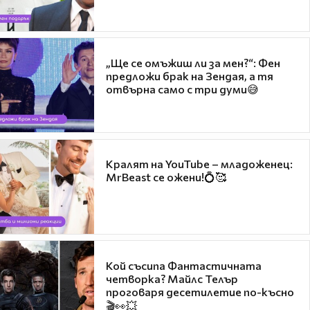
„Ще се омъжиш ли за мен?“: Фен
предложи брак на Зендая, а тя
отвърна само с три думи😅
Кралят на YouTube – младоженец:
MrBeast се ожени!💍🥰
Кой съсипа Фантастичната
четворка? Майлс Телър
проговаря десетилетие по-късно
🎬👀💥