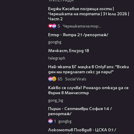
16:45
Енджи Касабие посреща гости |
Черешката на тортата | 31 юли 2026 |
Част 2
5
Черешката на тортата
06:23
Етър - Янтра 2:1 /репортаж/
gongbg
49:08
Мачкаст, Епизод 18
telegraph
05:45
Най-яката БГ мацка в OnlyFans: "Всеки
ден ми предлагат секс за пари!"
65
Social Virals
01:11
Какво се случва? Роналдо отказа да се
върне в Манчестър
gong_bg
07:39
Пирин - Септември София 1:4 /
репортаж/
1
gongbg
04:09
Локомотив Пловдив - ЦСКА 0:1 /