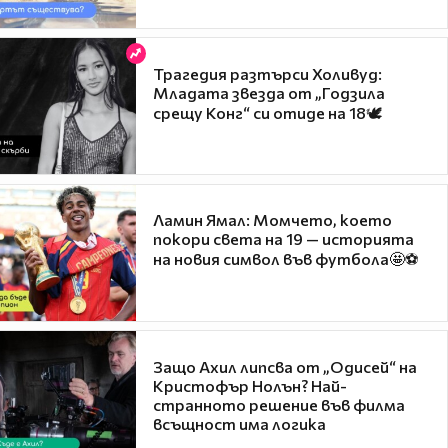
Трагедия разтърси Холивуд:
Младата звезда от „Годзила
срещу Конг“ си отиде на 18🕊️
Ламин Ямал: Момчето, което
покори света на 19 — историята
на новия символ във футбола🤩⚽
Защо Ахил липсва от „Одисей“ на
Кристофър Нолън? Най-
странното решение във филма
всъщност има логика