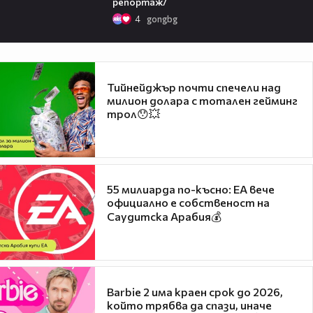
репортаж/
4
gongbg
Тийнейджър почти спечели над
милион долара с тотален гейминг
трол😯💥
55 милиарда по-късно: EA вече
официално е собственост на
Саудитска Арабия💰
Barbie 2 има краен срок до 2026,
който трябва да спази, иначе