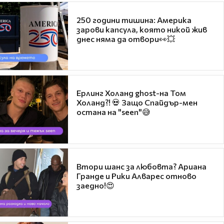
250 години тишина: Америка
зарови капсула, която никой жив
днес няма да отвори👀💥
Ерлинг Холанд ghost-на Том
Холанд?! 💀 Защо Спайдър-мен
остана на "seen"😅
Втори шанс за любовта? Ариана
Гранде и Рики Алварес отново
заедно!😍