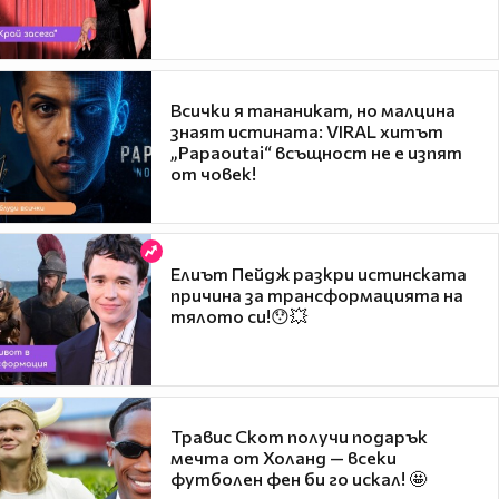
Всички я тананикат, но малцина
знаят истината: VIRAL хитът
„Papaoutai“ всъщност не е изпят
от човек!
Елиът Пейдж разкри истинската
причина за трансформацията на
тялото си!😯💥
Травис Скот получи подарък
мечта от Холанд — всеки
футболен фен би го искал! 🤩