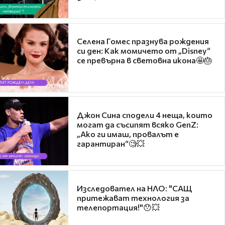
Селена Гомес празнува рождения
си ден: Как момичето от „Disney“
се превърна в световна икона🤩🎂
Джон Сина сподели 4 неща, които
могат да съсипят всяко GenZ:
„Ако ги имаш, провалът е
гарантиран“🧐💥
Изследовател на НЛО: "САЩ
притежават технология за
телепортация!"😯💥