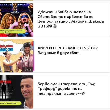
Джъстин Бийбър ще пее на
Световното първенство по
футбол заедно с Мадона, Шакира
и BTS!⚽🤩
ANIVENTURE COMIC CON 2026:
Влязохме в друг свят!
08:16
Бербо смени терена: от „Олд
Трафорд“ директно на
театралната сцена👀⚽