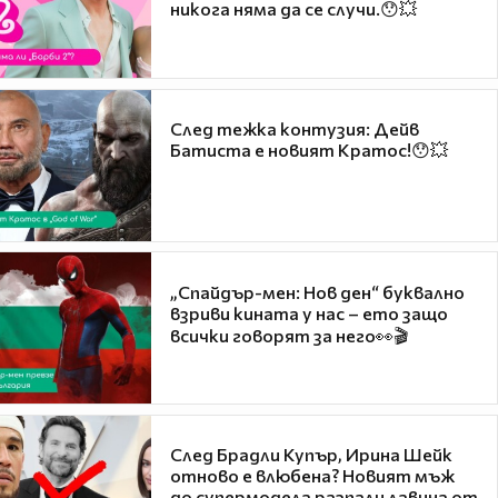
никога няма да се случи.😯💥
След тежка контузия: Дейв
Батиста е новият Кратос!😯💥
„Спайдър-мен: Нов ден“ буквално
взриви кината у нас – ето защо
всички говорят за него👀🎬
След Брадли Купър, Ирина Шейк
отново е влюбена? Новият мъж
до супермодела разпали лавина от