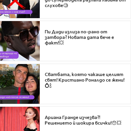
слухове🧐
Пи Диди излиза по-рано от
затвора? Новата дата вече е
факт!💥
Сватбата, която чакаше целият
свят! Кристиано Роналдо се жени!
💍🍾
Ариана Гранде изчезва?!
Решението ѝ шокира всички!😯💥