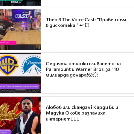
Theo в The Voice Cast: "Правен съм
в дискотека!" 👀💥
Съдията отложи сливането на
Paramount и Warner Bros. за 110
милиарда долара!😯💥
Любов или скандал? Карди Би и
Мадука Окойе разпалиха
интернет❤️‍🔥🔥