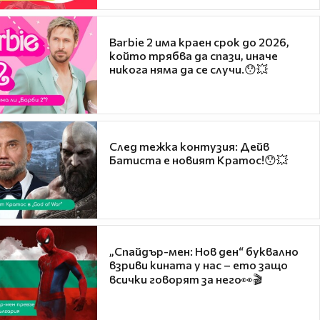
Barbie 2 има краен срок до 2026,
който трябва да спази, иначе
никога няма да се случи.😯💥
След тежка контузия: Дейв
Батиста е новият Кратос!😯💥
„Спайдър-мен: Нов ден“ буквално
взриви кината у нас – ето защо
всички говорят за него👀🎬