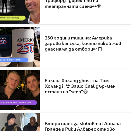
Трафорд“ директно на
театралната сцена👀⚽
250 години тишина: Америка
зарови капсула, която никой жив
днес няма да отвори👀💥
Ерлинг Холанд ghost-на Том
Холанд?! 💀 Защо Спайдър-мен
остана на "seen"😅
Втори шанс за любовта? Ариана
Гранде и Рики Алварес отново