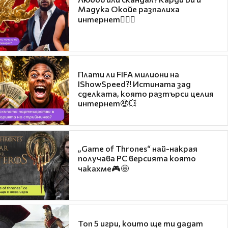
Мадука Окойе разпалиха
интернет❤️‍🔥🔥
Плати ли FIFA милиони на
IShowSpeed?! Истината зад
сделката, която разтърси целия
интернет🤑💥
„Game of Thrones“ най-накрая
получава PC версията която
чакахме🎮🤩
Топ 5 игри, които ще ти дадат