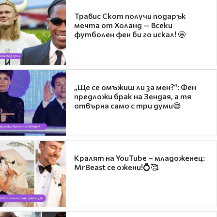
Травис Скот получи подарък
мечта от Холанд — всеки
футболен фен би го искал! 🤩
„Ще се омъжиш ли за мен?“: Фен
предложи брак на Зендая, а тя
отвърна само с три думи😅
Кралят на YouTube – младоженец:
MrBeast се ожени!💍🥰