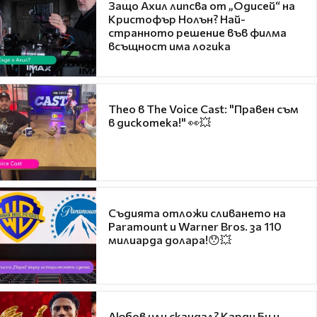
Защо Ахил липсва от „Одисей“ на
Кристофър Нолън? Най-
странното решение във филма
всъщност има логика
Theo в The Voice Cast: "Правен съм
в дискотека!" 👀💥
Съдията отложи сливането на
Paramount и Warner Bros. за 110
милиарда долара!😯💥
Любов или скандал? Карди Би и