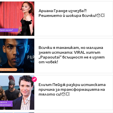
Ариана Гранде изчезва?!
Решението ѝ шокира всички!😯💥
Всички я тананикат, но малцина
знаят истината: VIRAL хитът
„Papaoutai“ всъщност не е изпят
от човек!
Елиът Пейдж разкри истинската
причина за трансформацията на
тялото си!😯💥