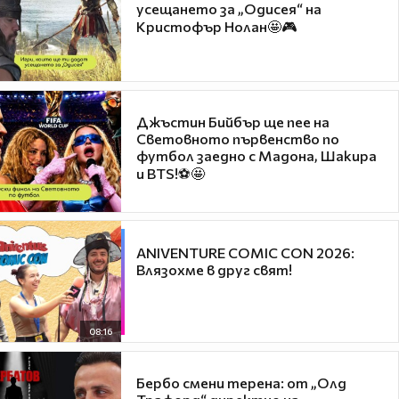
усещането за „Одисея“ на
Кристофър Нолан🤩🎮
Джъстин Бийбър ще пее на
Световното първенство по
футбол заедно с Мадона, Шакира
и BTS!⚽🤩
ANIVENTURE COMIC CON 2026:
Влязохме в друг свят!
08:16
Бербо смени терена: от „Олд