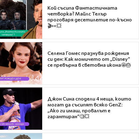
Кой съсипа Фантастичната
четворка? Майлс Телър
проговаря десетилетие по-късно
🎬👀💥
Селена Гомес празнува рождения
си ден: Как момичето от „Disney“
се превърна в световна икона🤩🎂
Джон Сина сподели 4 неща, които
могат да съсипят всяко GenZ:
„Ако ги имаш, провалът е
гарантиран“🧐💥