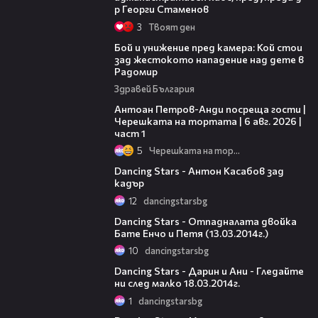
р Георги Стаменов
3
Твоят ден
06:12
Бой и унижение пред камера: Кой стои
зад жестокото нападение над дете в
Радомир
Здравей България
19:09
Антоан Петров-Анди посреща гости |
Черешката на тортата | 6 авг. 2026 |
част 1
5
Черешката на тортата
01:12
Dancing Stars - Антон Касабов зад
кадър
12
dancingstarsbg
03:54
Dancing Stars - Отпадналата двойка
Бате Енчо и Петя (13.03.2014г.)
10
dancingstarsbg
00:14
Dancing Stars - Дарин и Ани - Гледайте
ни след малко 18.03.2014г.
1
dancingstarsbg
00:41