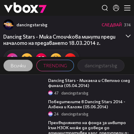
Member of
👾
dancingstarsbg
СЛЕДВАЙ
374
Dancing Stars - Мика Стоичкова минути преди
началото на предаването 18.03.2014 г.
Всички
TRENDING
dancingstarsbg
01:21
Dancing Stars - Михаела и Светльо след
финала (05.04.2014)
47
dancingstarsbg
01:17
Победителите в Dancing Stars 2014 -
Албена и Калоян (05.06.2014)
24
dancingstarsbg
08:42
Прехвърлянето на фонда за инвитро
към НЗОК може да доведе до
административен хаос, предупреди д-