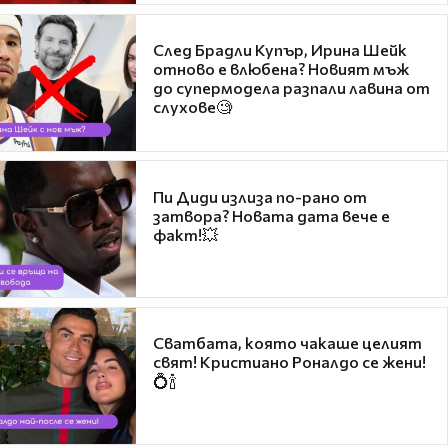
След Брадли Купър, Ирина Шейк
отново е влюбена? Новият мъж
до супермодела разпали лавина от
слухове🧐
Пи Диди излиза по-рано от
затвора? Новата дата вече е
факт!💥
Сватбата, която чакаше целият
свят! Кристиано Роналдо се жени!
💍🍾