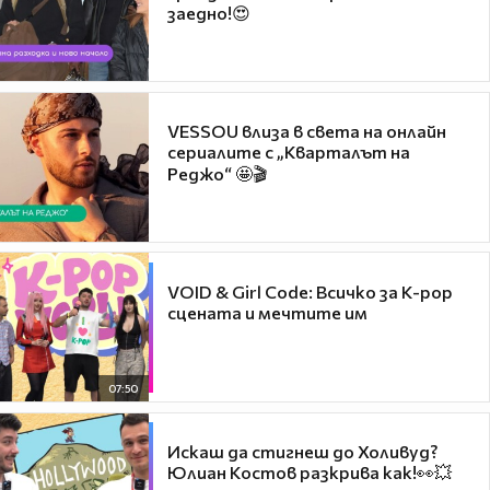
заедно!😍
VESSOU влиза в света на онлайн
сериалите с „Кварталът на
Реджо“ 🤩🎬
VOID & Girl Code: Всичко за K-pop
сцената и мечтите им
07:50
Искаш да стигнеш до Холивуд?
Юлиан Костов разкрива как!👀💥