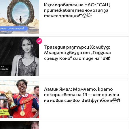
Изследовател на НЛО: "САЩ
притежават технология за
телепортация!"😯💥
Трагедия разтърси Холивуд:
Младата звезда от „Годзила
срещу Конг“ си отиде на 18🕊️
Ламин Ямал: Момчето, което
покори света на 19 — историята
на новия символ във футбола🤩⚽