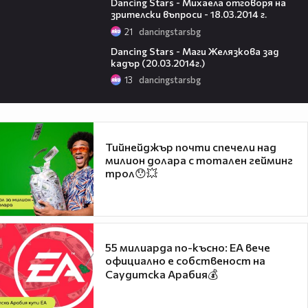
Dancing Stars - Михаела отговоря на
зрителски въпроси - 18.03.2014 г.
21
dancingstarsbg
01:12
Dancing Stars - Маги Желязкова зад
кадър (20.03.2014г.)
13
dancingstarsbg
Тийнейджър почти спечели над
милион долара с тотален гейминг
трол😯💥
55 милиарда по-късно: EA вече
официално е собственост на
Саудитска Арабия💰