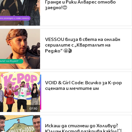
Гранде и Рики Алварес отново
заедно!😍
VESSOU влиза в света на онлайн
сериалите с „Кварталът на
Реджо“ 🤩🎬
VOID & Girl Code: Всичко за K-pop
сцената и мечтите им
07:50
Искаш да стигнеш до Холивуд?
Юлиан Костов разкрива как!👀💥