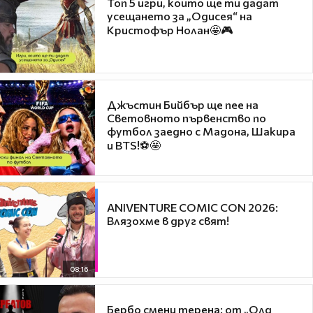
Топ 5 игри, които ще ти дадат
усещането за „Одисея“ на
Кристофър Нолан🤩🎮
Джъстин Бийбър ще пее на
Световното първенство по
футбол заедно с Мадона, Шакира
и BTS!⚽🤩
ANIVENTURE COMIC CON 2026:
Влязохме в друг свят!
08:16
Бербо смени терена: от „Олд