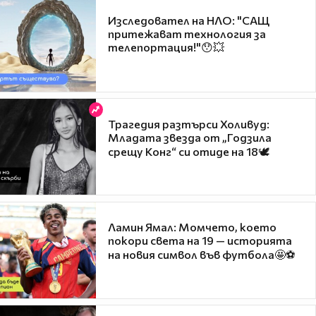
Изследовател на НЛО: "САЩ
притежават технология за
телепортация!"😯💥
Трагедия разтърси Холивуд:
Младата звезда от „Годзила
срещу Конг“ си отиде на 18🕊️
Ламин Ямал: Момчето, което
покори света на 19 — историята
на новия символ във футбола🤩⚽