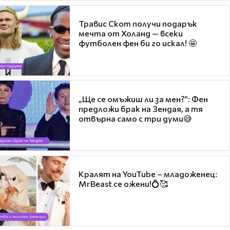
Травис Скот получи подарък
мечта от Холанд — всеки
футболен фен би го искал! 🤩
„Ще се омъжиш ли за мен?“: Фен
предложи брак на Зендая, а тя
отвърна само с три думи😅
Кралят на YouTube – младоженец:
MrBeast се ожени!💍🥰