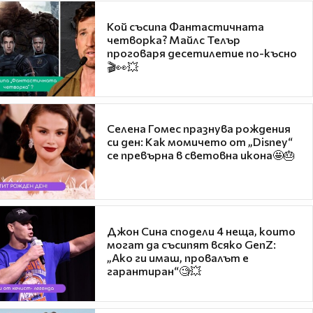
Кой съсипа Фантастичната
четворка? Майлс Телър
проговаря десетилетие по-късно
🎬👀💥
Селена Гомес празнува рождения
си ден: Как момичето от „Disney“
се превърна в световна икона🤩🎂
Джон Сина сподели 4 неща, които
могат да съсипят всяко GenZ:
„Ако ги имаш, провалът е
гарантиран“🧐💥