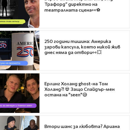
Трафорд“ директно на
театралната сцена👀⚽
250 години тишина: Америка
зарови капсула, която никой жив
днес няма да отвори👀💥
Ерлинг Холанд ghost-на Том
Холанд?! 💀 Защо Спайдър-мен
остана на "seen"😅
Втори шанс за любовта? Ариана