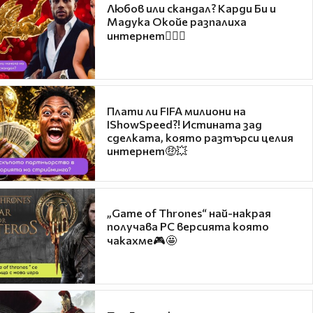
Любов или скандал? Карди Би и
Мадука Окойе разпалиха
интернет❤️‍🔥🔥
Плати ли FIFA милиони на
IShowSpeed?! Истината зад
сделката, която разтърси целия
интернет🤑💥
„Game of Thrones“ най-накрая
получава PC версията която
чакахме🎮🤩