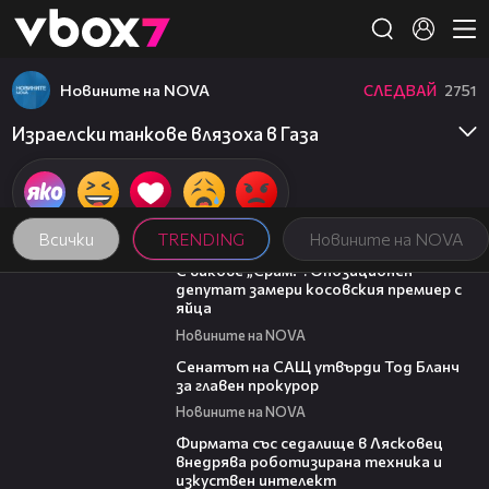
Member of
👾
Новините на NOVA
СЛЕДВАЙ
2751
Израелски танкове влязоха в Газа
Всички
TRENDING
Новините на NOVA
01:24
С викове „Срам!“: Опозиционен
депутат замери косовския премиер с
яйца
Новините на NOVA
06:32
Сенатът на САЩ утвърди Тод Бланч
за главен прокурор
Новините на NOVA
00:06
Фирмата със седалище в Лясковец
внедрява роботизирана техника и
изкуствен интелект