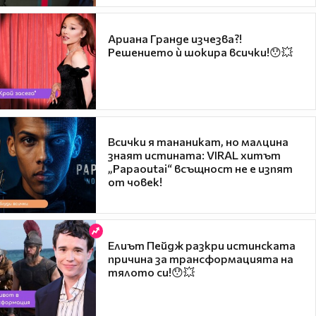
Ариана Гранде изчезва?!
Решението ѝ шокира всички!😯💥
Всички я тананикат, но малцина
знаят истината: VIRAL хитът
„Papaoutai“ всъщност не е изпят
от човек!
Елиът Пейдж разкри истинската
причина за трансформацията на
тялото си!😯💥