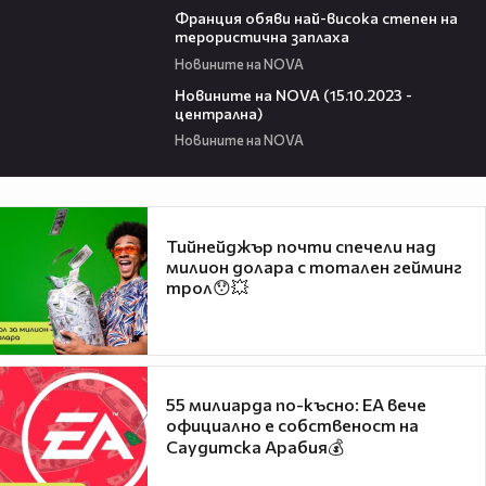
Франция обяви най-висока степен на
терористична заплаха
Новините на NOVA
19:37
Новините на NOVA (15.10.2023 -
централна)
Новините на NOVA
Тийнейджър почти спечели над
милион долара с тотален гейминг
трол😯💥
55 милиарда по-късно: EA вече
официално е собственост на
Саудитска Арабия💰