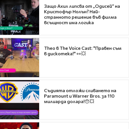
Защо Ахил липсва от „Одисей“ на
Кристофър Нолън? Най-
странното решение във филма
всъщност има логика
Theo в The Voice Cast: "Правен съм
в дискотека!" 👀💥
Съдията отложи сливането на
Paramount и Warner Bros. за 110
милиарда долара!😯💥