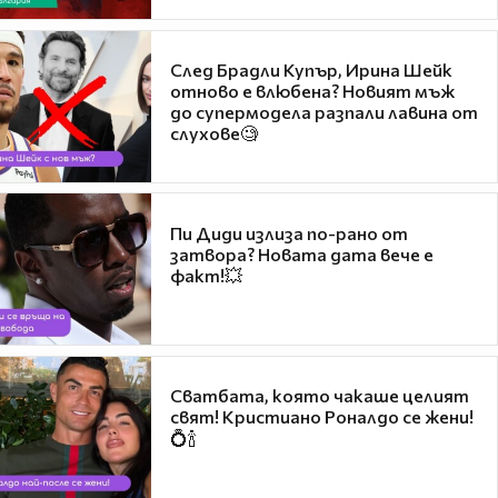
След Брадли Купър, Ирина Шейк
отново е влюбена? Новият мъж
до супермодела разпали лавина от
слухове🧐
Пи Диди излиза по-рано от
затвора? Новата дата вече е
факт!💥
Сватбата, която чакаше целият
свят! Кристиано Роналдо се жени!
💍🍾