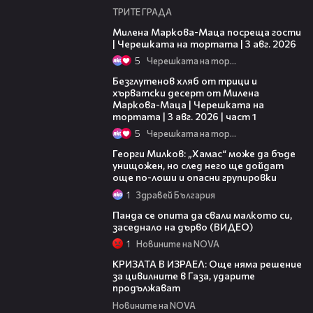
ТРИТЕ ГРАДА
20:17
Милена Маркова-Маца посреща гости
| Черешката на тортата | 3 авг. 2026
5
Черешката на тортата
16:02
Безглутенов хляб от трици и
хърватски десерт от Милена
Маркова-Маца | Черешката на
тортата | 3 авг. 2026 | част 1
5
Черешката на тортата
18:04
Георги Милков: „Хамас“ може да бъде
унищожен, но след него ще дойдат
още по-лоши и опасни групировки
1
Здравей България
01:03
Панда се опита да свали малкото си,
заседнало на дърво (ВИДЕО)
1
Новините на NOVA
02:36
КРИЗАТА В ИЗРАЕЛ: Още няма решение
за цивилните в Газа, ударите
продължават
Новините на NOVA
01:50