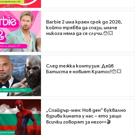
Barbie 2 има краен срок до 2026,
който трябва да спази, иначе
никога няма да се случи.😯💥
След тежка контузия: Дейв
Батиста е новият Кратос!😯💥
„Спайдър-мен: Нов ден“ буквално
взриви кината у нас – ето защо
всички говорят за него👀🎬