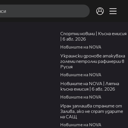
04:51
Спортни новини | Късна емисия
| 6 авг. 2026
Новините на NOVA
00:41
Украински дронове атакуваха
големи петролни рафинерии в
Русия
Новините на NOVA
20:26
Новините на NOVA | Лятна
късна емисия | 6 авг. 2026
Новините на NOVA
00:41
Иран заплашва страните от
Залива, ако не спрат ударите
на САЩ
Новините на NOVA
22:43