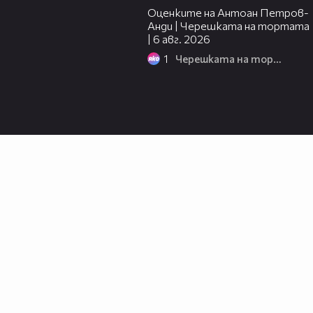
Оценките на Антоан Петров-
Анди | Черешката на тортата
| 6 авг. 2026
1
Черешката на тортата