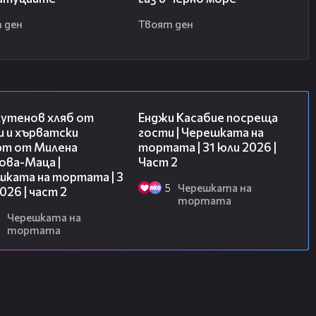
 ден
Твоят ден
15:35
16:45
лутенов хляб от
Енджи Касабие посреща
и и хърватски
гости | Черешката на
рт от Милена
тортата | 31 юли 2026 |
ова-Маца |
Част 2
шката на тортата | 3
5
Черешката на
2026 | част 2
тортата
Черешката на
тортата