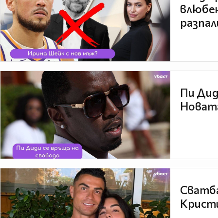
влюбен
разпал
Пи Дид
Новата
Сватба
Кристи