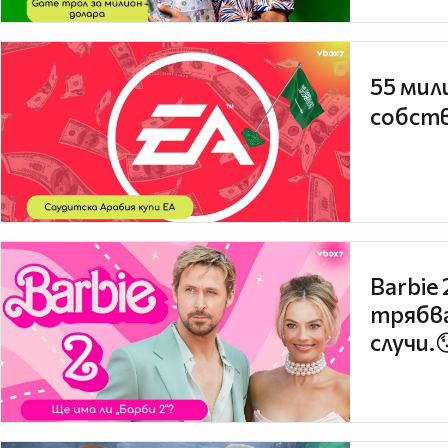
55 мил
собств
Barbie
трябва
случи.