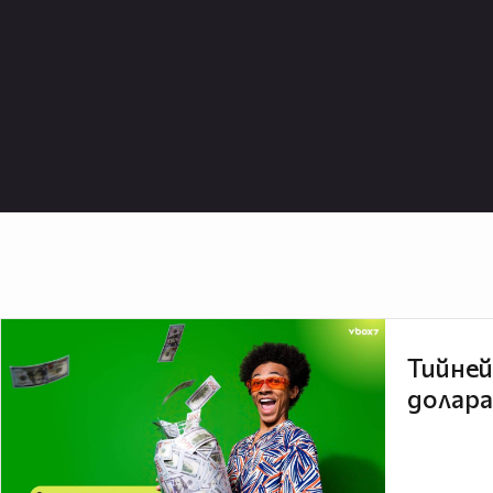
Тийней
долара