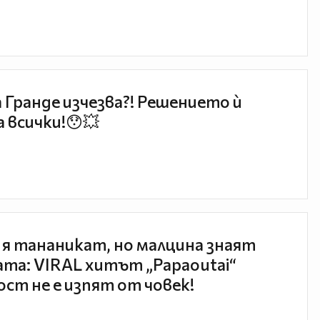
 Гранде изчезва?! Решението ѝ
 всички!😯💥
 я тананикат, но малцина знаят
та: VIRAL хитът „Papaoutai“
ст не е изпят от човек!