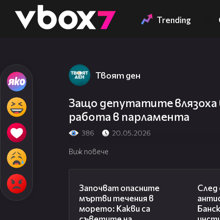
Member of
👾
Trending
Твоят ден
Защо депутатите влязоха в
работа в парламента
386
20.05.2026
Виж повече
03:59
Започват опасните
След 
мъртви течения в
анти
морето: Какви са
Банск
съветите на
инст