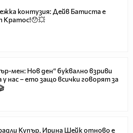
ежка контузия: Дейв Батиста е
 Кратос!😯💥
ър-мен: Нов ден“ буквално взриви
 у нас – ето защо всички говорят за
🎬
радли Купър, Ирина Шейк отново е