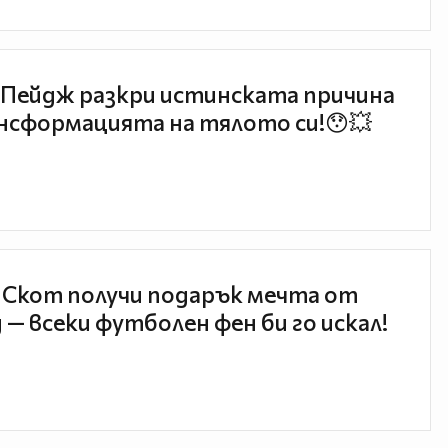
Пейдж разкри истинската причина
нсформацията на тялото си!😯💥
 Скот получи подарък мечта от
 — всеки футболен фен би го искал!