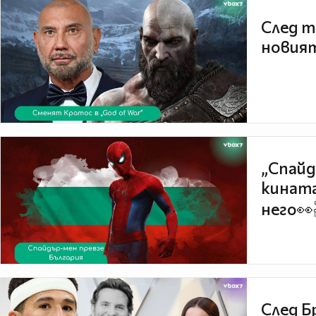
След т
новият
„Спайд
кината
него👀
След Б