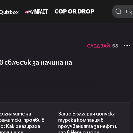
Quizbox
СЛЕДВАЙ
68
 сблъсък за начина на
28:11
05:32
сигналите за
Защо България допуска
семитски прояви в
турска компания в
о: Как реагираха
проучванията за нефт и
итуциите
газ в Черно море