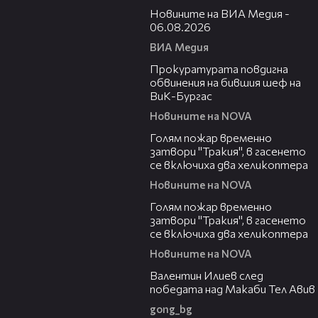
Новините на ВИА Медия -
06.08.2026
ВИА Медия
00:32
Прокуратурата повдигна
обвинения на бившия шеф на
ВиК-Бургас
Новините на NOVA
03:06
Голям пожар временно
затвори "Тракия", в гасенето
се включиха два хеликоптера
Новините на NOVA
03:39
Голям пожар временно
затвори "Тракия", в гасенето
се включиха два хеликоптера
Новините на NOVA
06:38
Валентин Илиев след
победата над Макаби Тел Авив
gong_bg
02:47