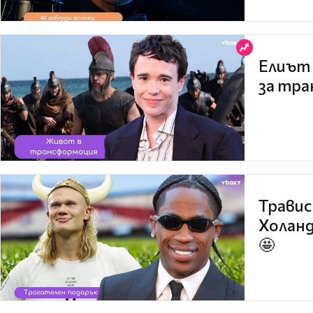
Елиът 
за тра
Травис
Холанд
🤩