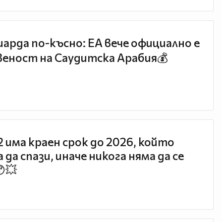
иарда по-късно: EA вече официално е
еност на Саудитска Арабия💰
 2 има краен срок до 2026, който
 да спази, иначе никога няма да се
😯💥