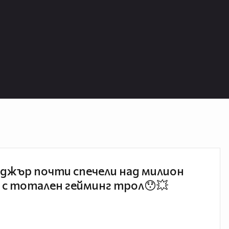
джър почти спечели над милион
 с тотален гейминг трол😯💥