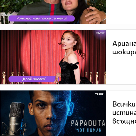
Ариана
шокира
Всички
истина
всъщно