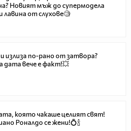
а? Новият мъж до супермодела
и лавина от слухове🧐
и излиза по-рано от затвора?
 дата вече е факт!💥
та, която чакаше целият свят!
ано Роналдо се жени!💍🍾