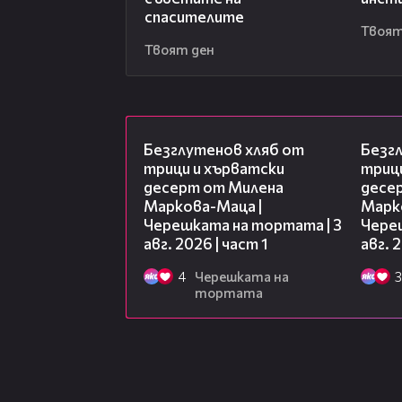
спасителите
Твоят
Твоят ден
16:02
Безглутенов хляб от
Безг
трици и хърватски
триц
десерт от Милена
десе
Маркова-Маца |
Марк
Черешката на тортата | 3
Чере
авг. 2026 | част 1
авг. 
4
Черешката на
3
тортата