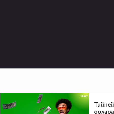
Тийней
долара