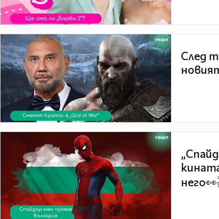
След т
новият
„Спайд
кината
него👀