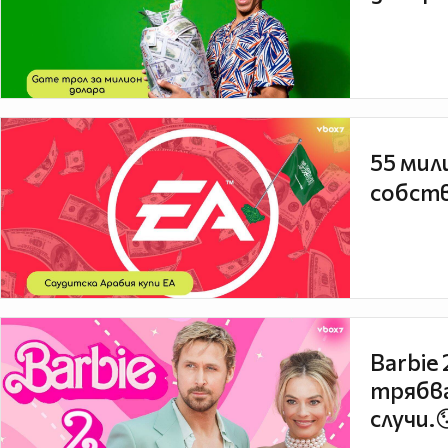
55 мил
собств
Barbie
трябва
случи.