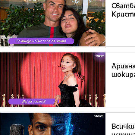
Сватба
Кристи
Ариана
шокира
Всички
истина