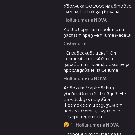
Уволниха шофьор на автобус,
гледал TikTok зад волана
Новините на NOVA
03:37
Какви вирусни инфекции ни
засягат през летните месеци
Събуди се
03:12
„Справедлива цена“: От
септември трябва да
заработят платформите за
проследяване на цените
Новините на NOVA
01:06
Адвокат Марковски за
убийството в Пловдив: Не
съм виждал подобна
жестокост и садизъм от
непълнолетни, случаят е
безпрецедентен
1
Новините на NOVA
00:50
Спорове около идеята на