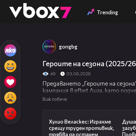
Member of
👾
Trending
gongbg
Героите на сезона (2025/26
49
03.06.2026
Предаването „Героите на сезона
кампания в efbet Лига, като под
отличи Левски като напълно зас
Виж повече
разочарованията и изненадите 
В студиото бяха обсъдени най
07:38
Хулио Веласкес: Играхме
Душа
Накрая бяха обявени треньорът н
срещу труден противник,
загу
идеалният отбор (4-2-3-1), кат
трябва да останем
Плов