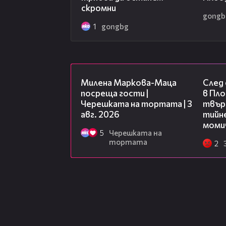
за по-силна следваща кампания и
скромни
отбор.
gongb
1
gongbg
20:17
Милена Маркова-Маца
След
посреща гости |
в Пло
Черешката на тортата | 3
твърд
авг. 2026
тийне
моми
5
Черешката на
тортата
2