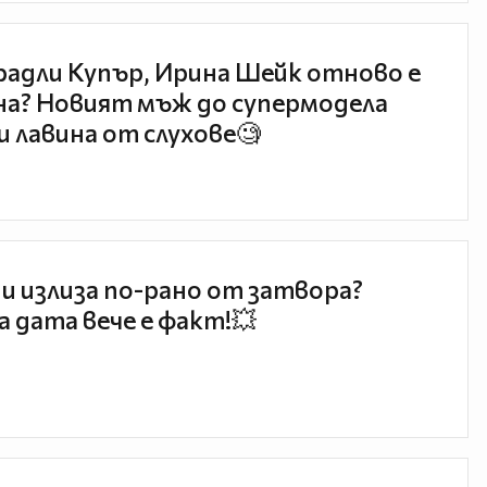
радли Купър, Ирина Шейк отново е
а? Новият мъж до супермодела
и лавина от слухове🧐
и излиза по-рано от затвора?
 дата вече е факт!💥