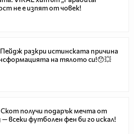
ст не е изпят от човек!
Пейдж разкри истинската причина
нсформацията на тялото си!😯💥
 Скот получи подарък мечта от
 — всеки футболен фен би го искал!