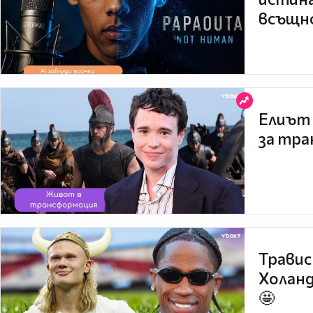
всъщно
Елиът 
за тра
Травис
Холанд
🤩