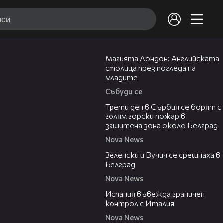
05:03
Магията Лондон: Английската
столица през погледа на
младите
Събуди се
00:36
Трети ден в Сърбия се борят с
голям горски пожар в
защитена зона около Белград
Nova News
00:43
Зеленски и Вучич се срещнаха в
Белград
Nova News
00:47
Испания въвежда граничен
контрол с Италия
Nova News
00:19