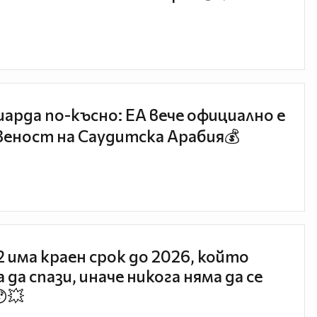
иарда по-късно: EA вече официално е
еност на Саудитска Арабия💰
 2 има краен срок до 2026, който
 да спази, иначе никога няма да се
😯💥