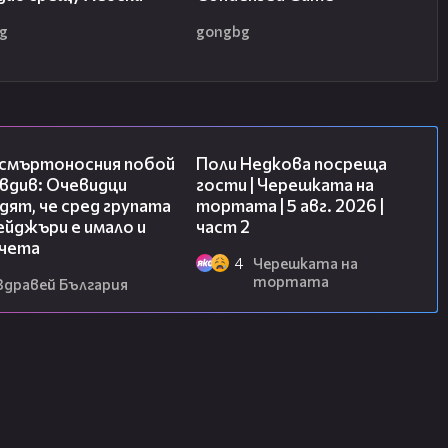
 пожелание за успех на националния
g
gongbg
09:32
13:03
 смъртоносния побой
Поли Недкова посреща
вдив: Очевидци
гости | Черешката на
ят, че сред групата
тортата | 5 авг. 2026 |
йджъри е имало и
част 2
чета
4
Черешката на
тортата
Здравей България