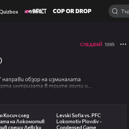
Quizbox
СЛЕДВАЙ
1395
)
“ направи обзор на изминалата
черта интригата в трите групи и
лужил шампион, наред с
в първенството.
-впечатляващите футболисти по
03:47
20:09
постове – вратари , защитници, халфове и нападатели .
н Косич след
Levski Sofia vs. PFC
а сезона Хулио Веласкес и
бата на Локомотив
Lokomotiv Plovdiv -
о разговорът завърши с оптимизъм
див срещу Левски
Condensed Game