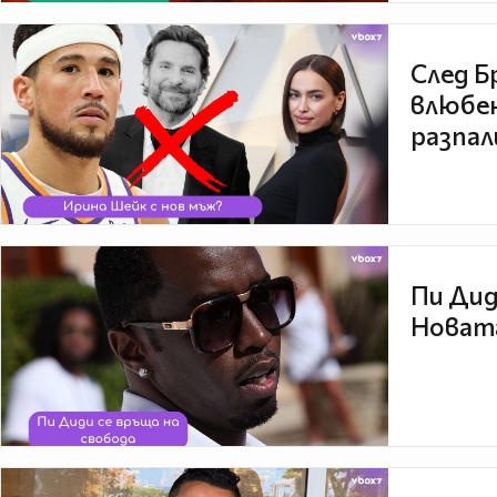
След Б
влюбен
разпал
Пи Дид
Новата