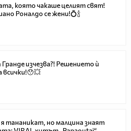
та, която чакаше целият свят!
ано Роналдо се жени!💍🍾
 Гранде изчезва?! Решението ѝ
 всички!😯💥
 я тананикат, но малцина знаят
та: VIRAL хитът „Papaoutai“