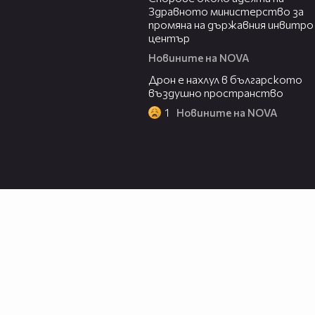
Здравното министерство за
промяна на държавния инвитро
център
Новините на NOVA
07:30
Дрон е нахлул в българското
въздушно пространство
1
Новините на NOVA