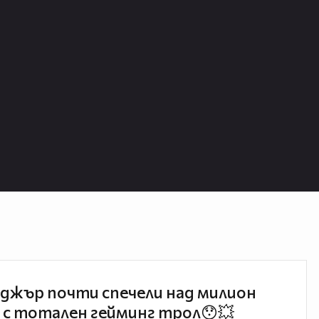
джър почти спечели над милион
 с тотален гейминг трол😯💥