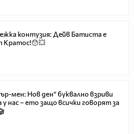
ежка контузия: Дейв Батиста е
 Кратос!😯💥
ър-мен: Нов ден“ буквално взриви
 у нас – ето защо всички говорят за
🎬