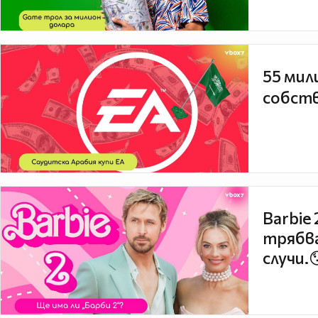
55 мил
собств
Barbie
трябва
случи.