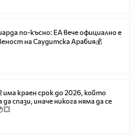
иарда по-късно: EA вече официално е
еност на Саудитска Арабия💰
 2 има краен срок до 2026, който
 да спази, иначе никога няма да се
😯💥