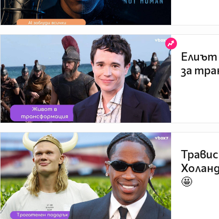
Елиът 
за тра
Травис
Холанд
🤩