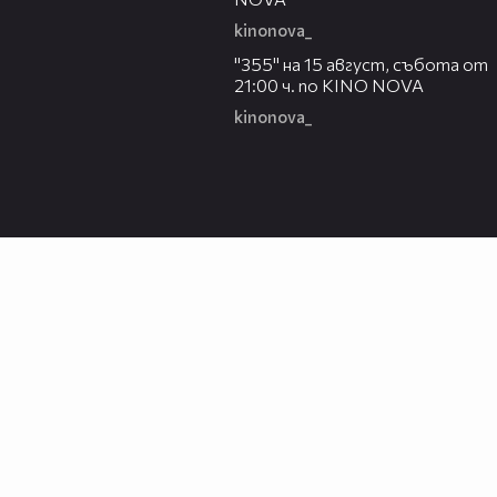
kinonova_
00:31
"355" на 15 август, събота от
21:00 ч. по KINO NOVA
kinonova_