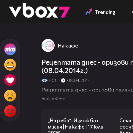
Member of
👾
Trending
На кафе
Рецептата днес - оризови п
(08.04.2014г.)
501
08.04.2014
Рецептата днес - оризови палачин
Виж повече
09:09
„На ръба“: Изложба с
Стаси
мисия | На кафе | 17 юли
със 
2026
Хидъл