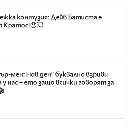
ежка контузия: Дейв Батиста е
 Кратос!😯💥
ър-мен: Нов ден“ буквално взриви
 у нас – ето защо всички говорят за
🎬