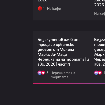
2026
1
На кафе
На ка
16:02
Безглутенов хляб от
Безг
трици и хърватски
триц
десерт от Милена
десе
Маркова-Маца |
Марк
Черешката на тортата | 3
Чере
авг. 2026 | част 1
авг. 
5
Черешката на
тортата