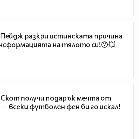
Пейдж разкри истинската причина
нсформацията на тялото си!😯💥
 Скот получи подарък мечта от
 — всеки футболен фен би го искал!