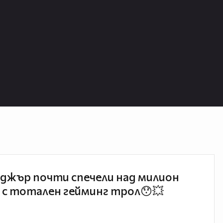
джър почти спечели над милион
 с тотален гейминг трол😯💥