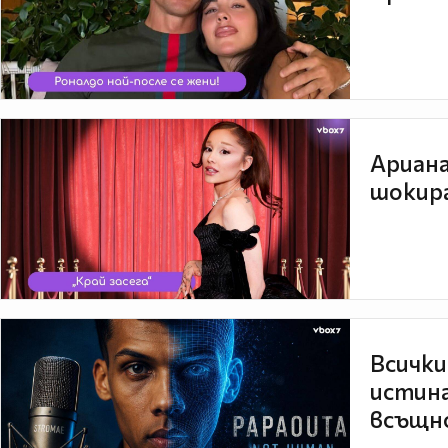
Ариана
шокира
Всички
истина
всъщно