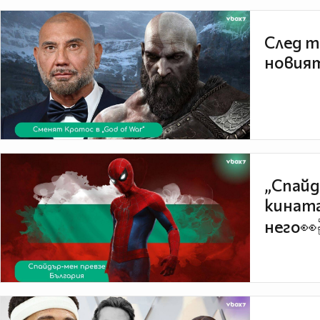
След т
новият
„Спайд
кината
него👀