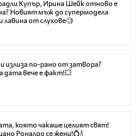
радли Купър, Ирина Шейк отново е
а? Новият мъж до супермодела
и лавина от слухове🧐
и излиза по-рано от затвора?
 дата вече е факт!💥
та, която чакаше целият свят!
ано Роналдо се жени!💍🍾