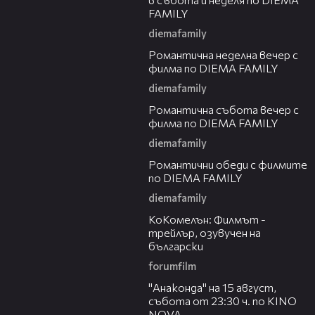
FAMILY
diemafamily
00:21
Романтичнa неделна вечер с
филма по DIEMA FAMILY
diemafamily
00:20
Романтичнa събота вечер с
филма по DIEMA FAMILY
diemafamily
00:32
Романтични обеди с филмите
по DIEMA FAMILY
diemafamily
01:06
КоКомелън: Филмът -
трейлър, озувучен на
български
forumfilm
00:30
"Анаконда" на 15 август,
събота от 23:30 ч. по KINO
NOVA