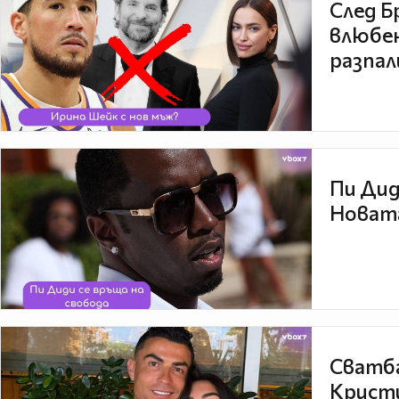
След Б
влюбен
разпал
Пи Дид
Новата
Сватба
Кристи