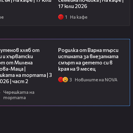
17 юли 2026
фе
1
На кафе
15:35
03:09
лутенов хляб от
Родилка от Варна търси
и и хърватски
истината за внезапната
рт от Милена
смърт на детето си в
ова-Маца |
края на 9 месец
шката на тортата | 3
3
Новините на NOVA
2026 | част 2
4
Черешката на
тортата