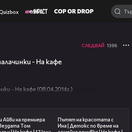
Quizbox
СЛЕДВАЙ
1396
алачинки - На кафе
ки - На кафе (08.04.2014г.)
02:58
17:40
 Айви на премиера
Пътят на красотата с
звездата Том
Ина | Детокс по време на
сън | На кафе | 17 юли
семейна почивка | На кафе |