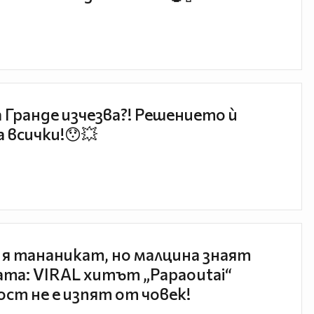
 Гранде изчезва?! Решението ѝ
 всички!😯💥
 я тананикат, но малцина знаят
та: VIRAL хитът „Papaoutai“
ст не е изпят от човек!