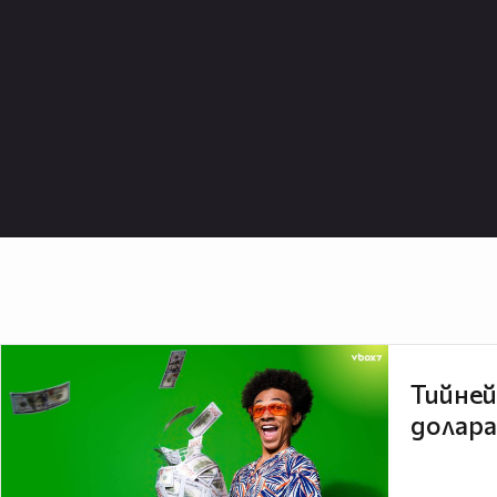
Тийней
долара