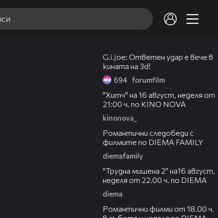
01:31
G.i.joe: Ответен удар е вече в
кината на 3d!
694
forumfilm
00:30
"Хитч" на 16 август, неделя от
21:00 ч. по KINO NOVA
kinonova_
00:31
Романтични следобеди с
филмите по DIEMA FAMILY
diemafamily
00:31
"Трудна мишена 2" на16 август,
неделя от 22.00 ч. по DIEMA
diema
00:36
Романтични филми от 18.00 ч.
в събота и неделя по DIEMA