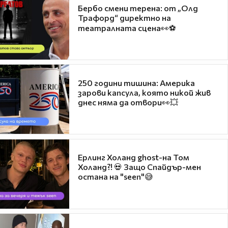
Бербо смени терена: от „Олд
Трафорд“ директно на
театралната сцена👀⚽
250 години тишина: Америка
зарови капсула, която никой жив
днес няма да отвори👀💥
Ерлинг Холанд ghost-на Том
Холанд?! 💀 Защо Спайдър-мен
остана на "seen"😅