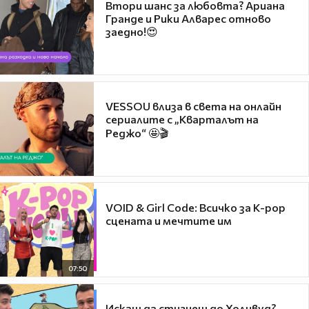
Втори шанс за любовта? Ариана
Гранде и Рики Алварес отново
заедно!😍
VESSOU влиза в света на онлайн
сериалите с „Кварталът на
Реджо“ 🤩🎬
VOID & Girl Code: Всичко за K-pop
сцената и мечтите им
07:50
Искаш да стигнеш до Холивуд?