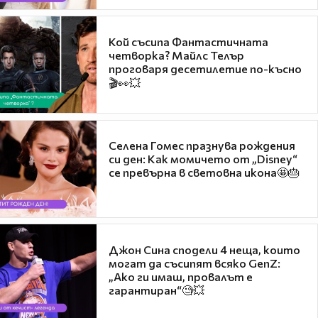
Кой съсипа Фантастичната
четворка? Майлс Телър
проговаря десетилетие по-късно
🎬👀💥
Селена Гомес празнува рождения
си ден: Как момичето от „Disney“
се превърна в световна икона🤩🎂
Джон Сина сподели 4 неща, които
могат да съсипят всяко GenZ:
„Ако ги имаш, провалът е
гарантиран“🧐💥