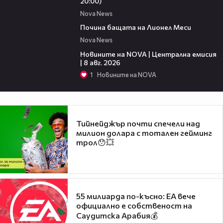
20:00)
Nova News
04:21
Почина бащата на Лионел Меси
Nova News
29:15
Новините на NOVA | Централна емисия
| 8 авг. 2026
1
Новините на NOVA
Тийнейджър почти спечели над
милион долара с тотален гейминг
трол😯💥
55 милиарда по-късно: EA вече
официално е собственост на
Саудитска Арабия💰