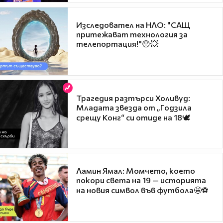
Изследовател на НЛО: "САЩ
притежават технология за
телепортация!"😯💥
Трагедия разтърси Холивуд:
Младата звезда от „Годзила
срещу Конг“ си отиде на 18🕊️
Ламин Ямал: Момчето, което
покори света на 19 — историята
на новия символ във футбола🤩⚽