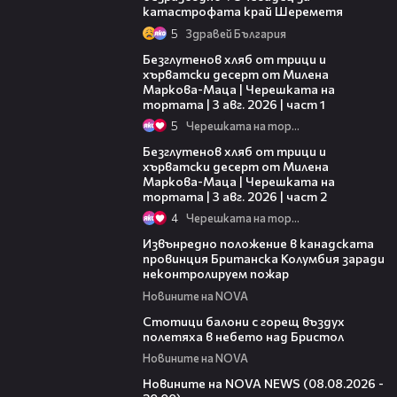
катастрофата край Шереметя
5
Здравей България
16:02
Безглутенов хляб от трици и
хърватски десерт от Милена
Маркова-Маца | Черешката на
тортата | 3 авг. 2026 | част 1
5
Черешката на тортата
15:35
Безглутенов хляб от трици и
хърватски десерт от Милена
Маркова-Маца | Черешката на
тортата | 3 авг. 2026 | част 2
4
Черешката на тортата
00:18
Извънредно положение в канадската
провинция Британска Колумбия заради
неконтролируем пожар
Новините на NOVA
01:47
Стотици балони с горещ въздух
полетяха в небето над Бристол
Новините на NOVA
22:47
Новините на NOVA NEWS (08.08.2026 -