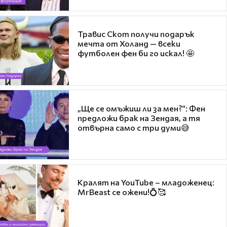
Травис Скот получи подарък
мечта от Холанд — всеки
футболен фен би го искал! 🤩
„Ще се омъжиш ли за мен?“: Фен
предложи брак на Зендая, а тя
отвърна само с три думи😅
Кралят на YouTube – младоженец:
MrBeast се ожени!💍🥰