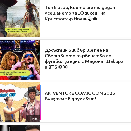
Топ 5 игри, които ще ти дадат
усещането за „Одисея“ на
Кристофър Нолан🤩🎮
Джъстин Бийбър ще пее на
Световното първенство по
футбол заедно с Мадона, Шакира
и BTS!⚽🤩
ANIVENTURE COMIC CON 2026:
Влязохме в друг свят!
08:16