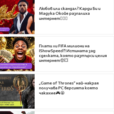
Любов или скандал? Карди Би и
Мадука Окойе разпалиха
интернет❤️‍🔥🔥
Плати ли FIFA милиони на
IShowSpeed?! Истината зад
сделката, която разтърси целия
интернет🤑💥
„Game of Thrones“ най-накрая
получава PC версията която
чакахме🎮🤩