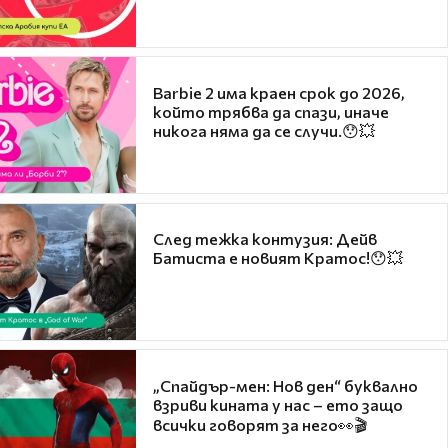
Barbie 2 има краен срок до 2026,
който трябва да спази, иначе
никога няма да се случи.😯💥
След тежка контузия: Дейв
Батиста е новият Кратос!😯💥
„Спайдър-мен: Нов ден“ буквално
взриви кината у нас – ето защо
всички говорят за него👀🎬