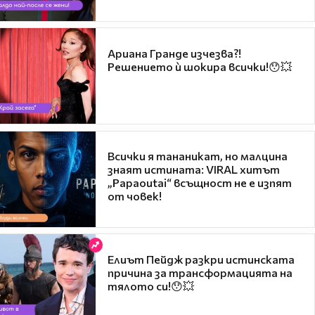
Ариана Гранде изчезва?!
Решението ѝ шокира всички!😯💥
Всички я тананикат, но малцина
знаят истината: VIRAL хитът
„Papaoutai“ всъщност не е изпят
от човек!
Елиът Пейдж разкри истинската
причина за трансформацията на
тялото си!😯💥