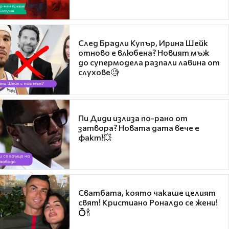
След Брадли Купър, Ирина Шейк
отново е влюбена? Новият мъж
до супермодела разпали лавина от
слухове🧐
Пи Диди излиза по-рано от
затвора? Новата дата вече е
факт!💥
Сватбата, която чакаше целият
свят! Кристиано Роналдо се жени!
💍🍾