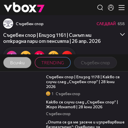
Member of
👾
Съдебен спор
СЛЕДВАЙ
658
Съдебен спор | Епизод 1161 | Синът ми
открадна пари от пенсията | 26 апр. 2026
Всички
TRENDING
Съдебен спор
47:02
Съдебен спор | Епизод 1178 | Какво се
случи след „Съдебен спор” | 28 юни
2026
1
Съдебен спор
15:58
Какво се случи след „Съдебен спор” |
Жоро Игнатов | 28 юни 2026
Съдебен спор
06:38
„Опита се да ме засече и изпреварваше
безразсъдно“: Очевидец за