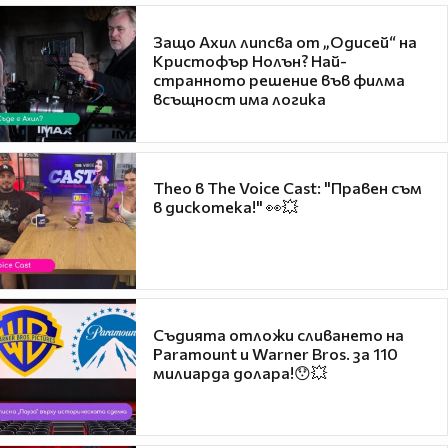
Защо Ахил липсва от „Одисей“ на
Кристофър Нолън? Най-
странното решение във филма
всъщност има логика
Theo в The Voice Cast: "Правен съм
в дискотека!" 👀💥
Съдията отложи сливането на
Paramount и Warner Bros. за 110
милиарда долара!😯💥