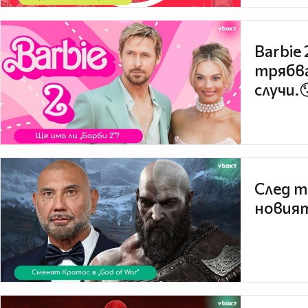
Barbie
трябва
случи.
След т
новият