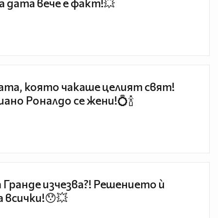
 дата вече е факт!💥
та, която чакаше целият свят!
ано Роналдо се жени!💍🍾
 Гранде изчезва?! Решението ѝ
 всички!😯💥