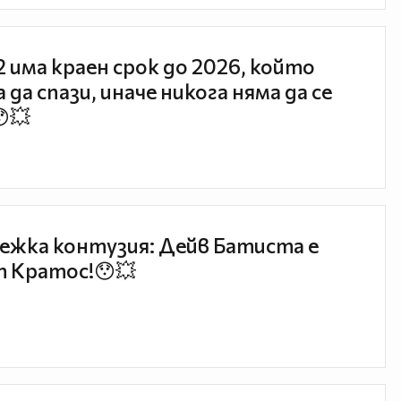
 2 има краен срок до 2026, който
 да спази, иначе никога няма да се
😯💥
ежка контузия: Дейв Батиста е
 Кратос!😯💥