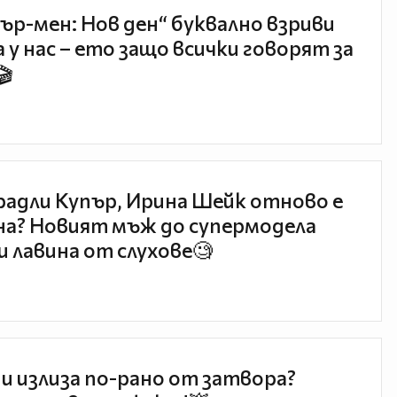
ър-мен: Нов ден“ буквално взриви
 у нас – ето защо всички говорят за
🎬
радли Купър, Ирина Шейк отново е
а? Новият мъж до супермодела
и лавина от слухове🧐
и излиза по-рано от затвора?