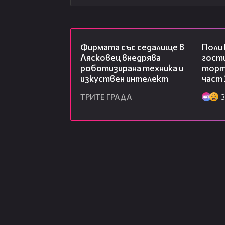
00:06
Фирмата със седалище в
Поли
Лясковец внедрява
гости
роботизирана техника и
торта
изкуствен интелект
част 
ТРИТЕ ГРАДА
3