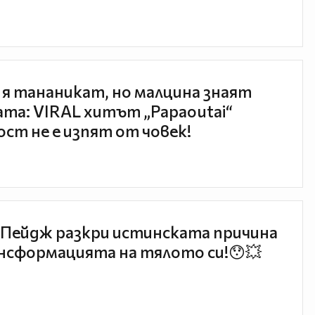
 я тананикат, но малцина знаят
та: VIRAL хитът „Papaoutai“
ст не е изпят от човек!
Пейдж разкри истинската причина
нсформацията на тялото си!😯💥