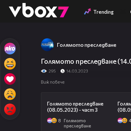
Member of
👾
Trending
Голямото преследване
Голямото преследване (14.0
295
14.03.2023
Виж повече
09:13
Голямото преследване
Голя
(08.05.2023) - част 3
(08.0
8
Голямото
преследване