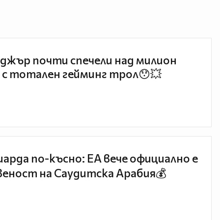
джър почти спечели над милион
 с тотален гейминг трол😯💥
иарда по-късно: EA вече официално е
еност на Саудитска Арабия💰