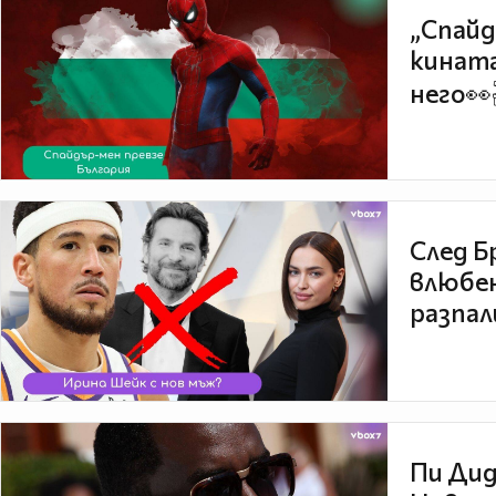
„Спайд
кината
него👀
След Б
влюбен
разпал
Пи Дид