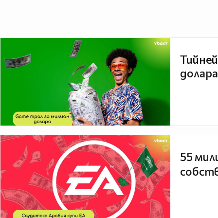
Тийней
долара
55 мил
собств