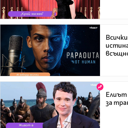
Всички
истина
всъщно
Елиът 
за тра