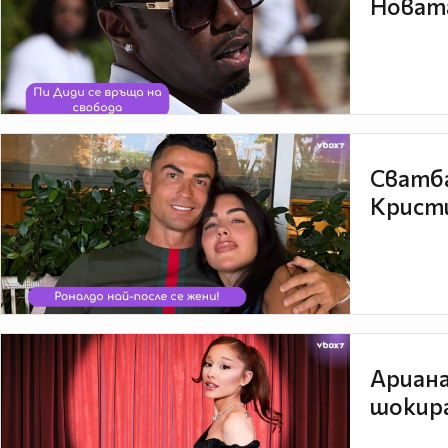
Новата
Сватба
Кристи
Ариана
шокира