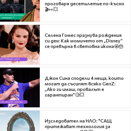
проговаря десетилетие по-късно
🎬👀💥
Селена Гомес празнува рождения
си ден: Как момичето от „Disney“
се превърна в световна икона🤩🎂
Джон Сина сподели 4 неща, които
могат да съсипят всяко GenZ:
„Ако ги имаш, провалът е
гарантиран“🧐💥
Изследовател на НЛО: "САЩ
притежават технология за