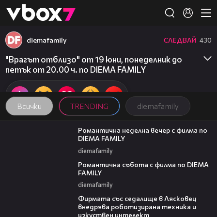
Member of
👾
diemafamily
СЛЕДВАЙ
430
"Врагът отблизо" от 19 юни, понеделник до
петък от 20.00 ч. по DIEMA FAMILY
Всички
TRENDING
diemafamily
00:20
Романтична неделна вечер с филма по
DIEMA FAMILY
diemafamily
00:21
Романтична събота с филма по DIEMA
FAMILY
diemafamily
00:06
Фирмата със седалище в Лясковец
внедрява роботизирана техника и
изкуствен интелект