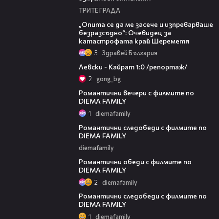
ТРИТЕ ГРАДА
06:38
„Опита се да ме засече и изпреварваше
безразсъдно“: Очевидец за
катастрофата край Шереметя
3
Здравей България
05:57
Левски - Кайрат 1:0 /репортаж/
2
gong_bg
00:36
Романтични вечери с филмите по
DIEMA FAMILY
1
diemafamily
00:35
Романтични следобеди с филмите по
DIEMA FAMILY
diemafamily
00:36
Романтични обеди с филмите по
DIEMA FAMILY
2
diemafamily
00:36
Романтични следобеди с филмите по
DIEMA FAMILY
1
diemafamily