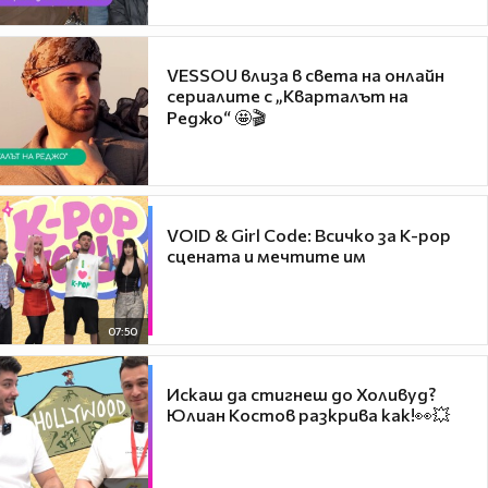
VESSOU влиза в света на онлайн
сериалите с „Кварталът на
Реджо“ 🤩🎬
VOID & Girl Code: Всичко за K-pop
сцената и мечтите им
07:50
Искаш да стигнеш до Холивуд?
Юлиан Костов разкрива как!👀💥