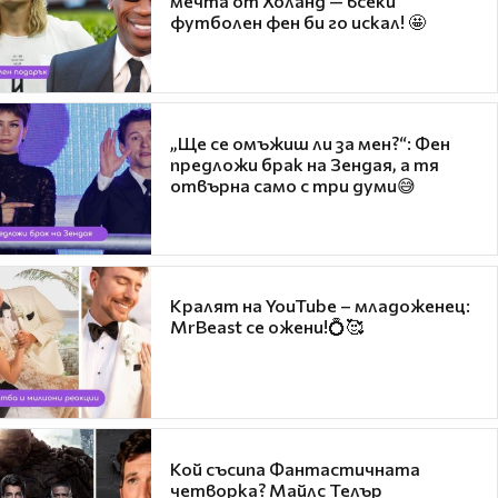
мечта от Холанд — всеки
футболен фен би го искал! 🤩
„Ще се омъжиш ли за мен?“: Фен
предложи брак на Зендая, а тя
отвърна само с три думи😅
Кралят на YouTube – младоженец:
MrBeast се ожени!💍🥰
Кой съсипа Фантастичната
четворка? Майлс Телър