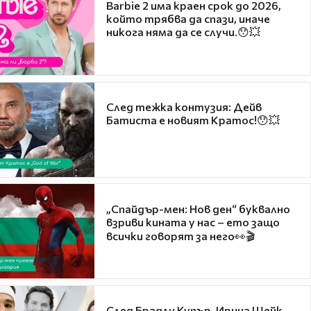
Barbie 2 има краен срок до 2026,
който трябва да спази, иначе
никога няма да се случи.😯💥
След тежка контузия: Дейв
Батиста е новият Кратос!😯💥
„Спайдър-мен: Нов ден“ буквално
взриви кината у нас – ето защо
всички говорят за него👀🎬
След Брадли Купър, Ирина Шейк