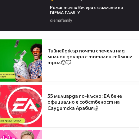
00:35
Романтични вечери с филмите по
DIEMA FAMILY
diemafamily
Тийнейджър почти спечели над
милион долара с тотален гейминг
трол😯💥
55 милиарда по-късно: EA вече
официално е собственост на
Саудитска Арабия💰