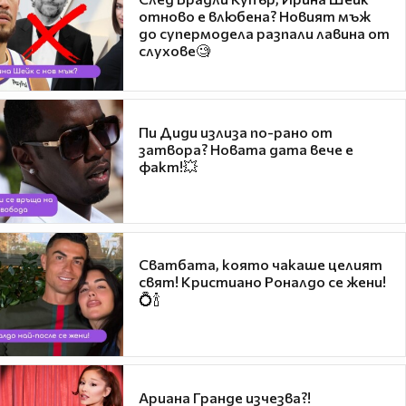
отново е влюбена? Новият мъж
до супермодела разпали лавина от
слухове🧐
Пи Диди излиза по-рано от
затвора? Новата дата вече е
факт!💥
Сватбата, която чакаше целият
свят! Кристиано Роналдо се жени!
💍🍾
Ариана Гранде изчезва?!