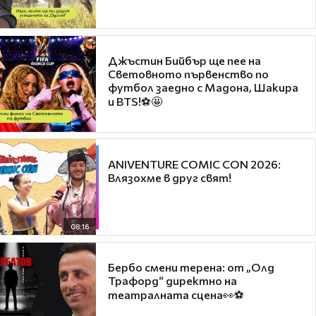
Джъстин Бийбър ще пее на
Световното първенство по
футбол заедно с Мадона, Шакира
и BTS!⚽🤩
ANIVENTURE COMIC CON 2026:
Влязохме в друг свят!
08:16
Бербо смени терена: от „Олд
Трафорд“ директно на
театралната сцена👀⚽