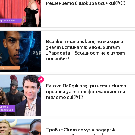
Решението ѝ шокира всички!😯💥
Всички я тананикат, но малцина
знаят истината: VIRAL хитът
„Papaoutai“ всъщност не е изпят
от човек!
Елиът Пейдж разкри истинската
причина за трансформацията на
тялото си!😯💥
Травис Скот получи подарък