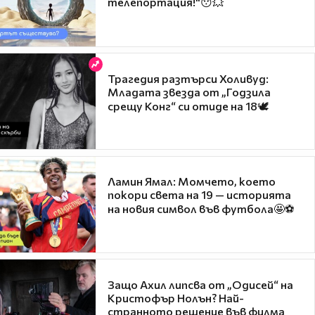
телепортация!"😯💥
Трагедия разтърси Холивуд:
Младата звезда от „Годзила
срещу Конг“ си отиде на 18🕊️
Ламин Ямал: Момчето, което
покори света на 19 — историята
на новия символ във футбола🤩⚽
Защо Ахил липсва от „Одисей“ на
Кристофър Нолън? Най-
странното решение във филма