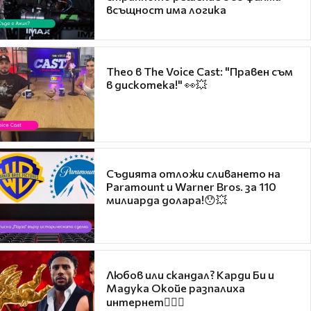
всъщност има логика
Theo в The Voice Cast: "Правен съм
в дискотека!" 👀💥
Съдията отложи сливането на
Paramount и Warner Bros. за 110
милиарда долара!😯💥
Любов или скандал? Карди Би и
Мадука Окойе разпалиха
интернет❤️‍🔥🔥