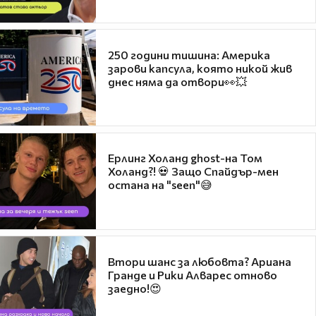
250 години тишина: Америка
зарови капсула, която никой жив
днес няма да отвори👀💥
Ерлинг Холанд ghost-на Том
Холанд?! 💀 Защо Спайдър-мен
остана на "seen"😅
Втори шанс за любовта? Ариана
Гранде и Рики Алварес отново
заедно!😍