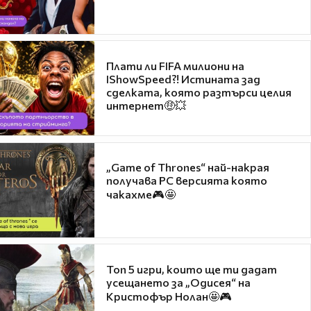
Плати ли FIFA милиони на
IShowSpeed?! Истината зад
сделката, която разтърси целия
интернет🤑💥
„Game of Thrones“ най-накрая
получава PC версията която
чакахме🎮🤩
Топ 5 игри, които ще ти дадат
усещането за „Одисея“ на
Кристофър Нолан🤩🎮