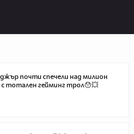
джър почти спечели над милион
 с тотален гейминг трол😯💥