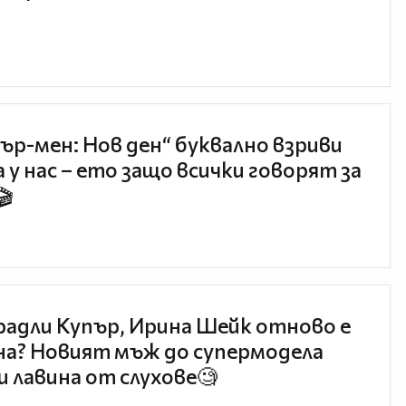
ър-мен: Нов ден“ буквално взриви
 у нас – ето защо всички говорят за
🎬
радли Купър, Ирина Шейк отново е
а? Новият мъж до супермодела
и лавина от слухове🧐