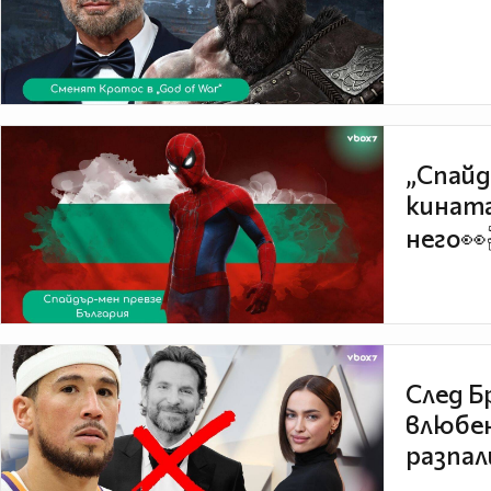
„Спайд
кината
него👀
След Б
влюбен
разпал