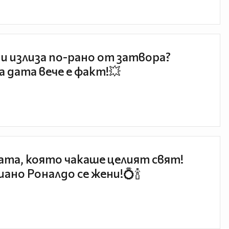
и излиза по-рано от затвора?
 дата вече е факт!💥
та, която чакаше целият свят!
ано Роналдо се жени!💍🍾