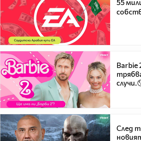
55 мил
собств
Barbie
трябва
случи.
След т
новият