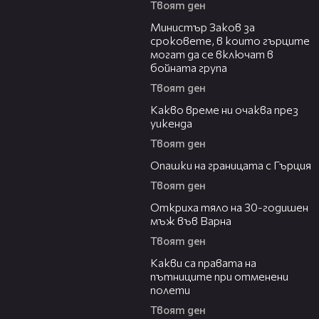
Твоят ден
00:42
Министър Заков за
сроковете, в които гърците
могат да се включат в
бойната група
Твоят ден
07:41
Какво време ни очаква през
уикенда
Твоят ден
03:28
Опашки на границата с Гърция
Твоят ден
01:21
Откриха тяло на 30-годишен
мъж във Варна
Твоят ден
11:42
Какви са правата на
пътниците при отменени
полети
Твоят ден
05:49