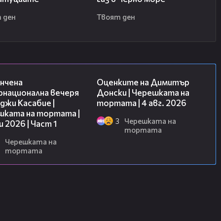
 ден
Твоят ден
18:07
16:45
нчена
Оценките на Димитър
рнационална вечеря
Донски | Черешката на
джи Касабие |
тортата | 4 авг. 2026
шката на тортата |
3
Черешката на
и 2026 | Част 1
тортата
Черешката на
тортата