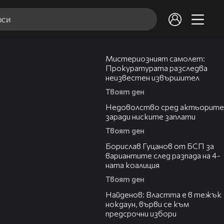
05:37
Мистериозният самолет:
Прокуратурата разследва
неизвестен извършител
Твоят ден
14:09
Недоволство сред актьорите
заради ниските заплати
Твоят ден
06:00
Борислав Гуцанов от БСП за
вариантите след разпада на 4-
ната коалиция
Твоят ден
12:23
Найденов: Властта е в тежък
нокдаун, върви се към
предсрочни избори