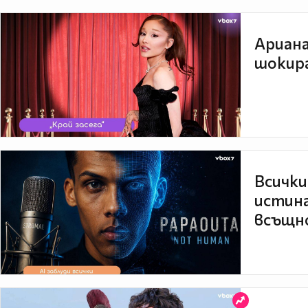
Ариана
шокира
Всички
истина
всъщно