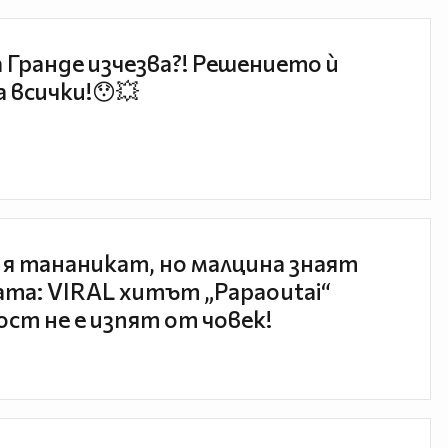
 Гранде изчезва?! Решението ѝ
 всички!😯💥
 я тананикат, но малцина знаят
та: VIRAL хитът „Papaoutai“
ст не е изпят от човек!