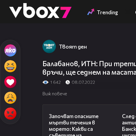
Member of
👾
Trending
Твоят ден
Балабанов, ИТН: При трети
връчи, ще седнем на масата
1 642
08.07.2022
Виж повече
03:59
Започват опасните
След 
мъртви течения в
анти
морето: Какви са
Банск
съветите на
инст