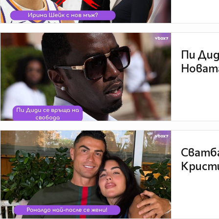
Пи Дид
Новата
Сватба
Кристи