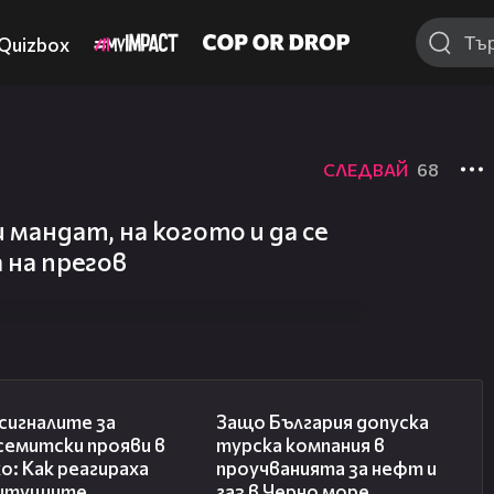
Quizbox
СЛЕДВАЙ
68
 мандат, на когото и да се
 на прегов
28:11
05:32
сигналите за
Защо България допуска
семитски прояви в
турска компания в
о: Как реагираха
проучванията за нефт и
итуциите
газ в Черно море