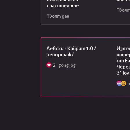
спасителите
Твоят
Твоят ден
05:57
Левски - Кайрат 1:0 /
Изтъ
репортаж/
инте
от Ен
2
gong_bg
Чере
31 юл
5