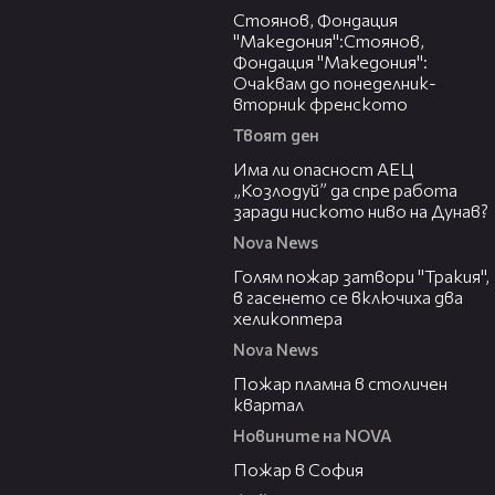
Стоянов, Фондация
"Македония":Стоянов,
Фондация "Македония":
Очаквам до понеделник-
вторник френското
Твоят ден
10:12
Има ли опасност АЕЦ
„Козлодуй” да спре работа
заради ниското ниво на Дунав?
Nova News
03:31
Голям пожар затвори "Тракия",
в гасенето се включиха два
хеликоптера
Nova News
00:58
Пожар пламна в столичен
квартал
Новините на NOVA
00:20
Пожар в София