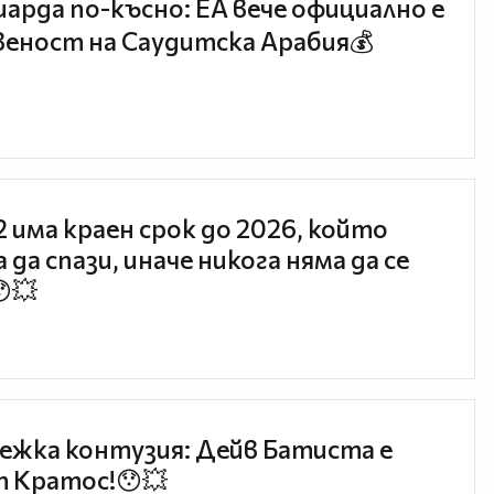
иарда по-късно: EA вече официално е
еност на Саудитска Арабия💰
 2 има краен срок до 2026, който
 да спази, иначе никога няма да се
😯💥
ежка контузия: Дейв Батиста е
 Кратос!😯💥