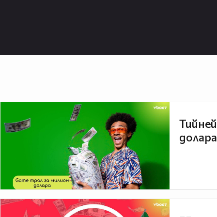
Тийней
долара