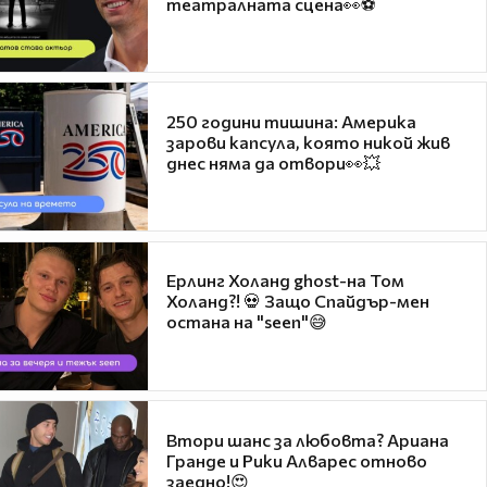
театралната сцена👀⚽
250 години тишина: Америка
зарови капсула, която никой жив
днес няма да отвори👀💥
Ерлинг Холанд ghost-на Том
Холанд?! 💀 Защо Спайдър-мен
остана на "seen"😅
Втори шанс за любовта? Ариана
Гранде и Рики Алварес отново
заедно!😍