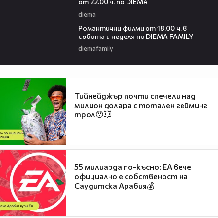
от 22.00 ч. по DIEMA
diema
00:36
Романтични филми от 18.00 ч. в
събота и неделя по DIEMA FAMILY
diemafamily
Тийнейджър почти спечели над
милион долара с тотален гейминг
трол😯💥
55 милиарда по-късно: EA вече
официално е собственост на
Саудитска Арабия💰