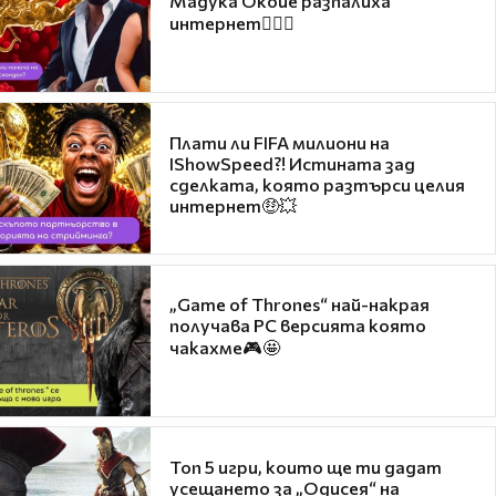
Мадука Окойе разпалиха
интернет❤️‍🔥🔥
Плати ли FIFA милиони на
IShowSpeed?! Истината зад
сделката, която разтърси целия
интернет🤑💥
„Game of Thrones“ най-накрая
получава PC версията която
чакахме🎮🤩
Топ 5 игри, които ще ти дадат
усещането за „Одисея“ на