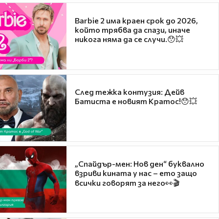
Barbie 2 има краен срок до 2026,
който трябва да спази, иначе
никога няма да се случи.😯💥
След тежка контузия: Дейв
Батиста е новият Кратос!😯💥
„Спайдър-мен: Нов ден“ буквално
взриви кината у нас – ето защо
всички говорят за него👀🎬