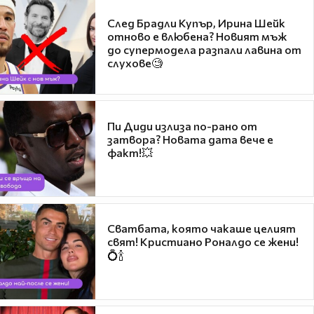
След Брадли Купър, Ирина Шейк
отново е влюбена? Новият мъж
до супермодела разпали лавина от
слухове🧐
Пи Диди излиза по-рано от
затвора? Новата дата вече е
факт!💥
Сватбата, която чакаше целият
свят! Кристиано Роналдо се жени!
💍🍾