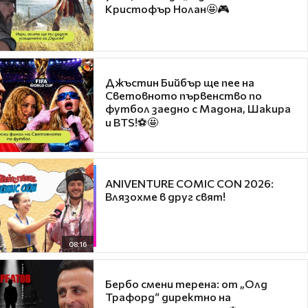
Кристофър Нолан🤩🎮
Джъстин Бийбър ще пее на
Световното първенство по
футбол заедно с Мадона, Шакира
и BTS!⚽🤩
ANIVENTURE COMIC CON 2026:
Влязохме в друг свят!
08:16
Бербо смени терена: от „Олд
Трафорд“ директно на