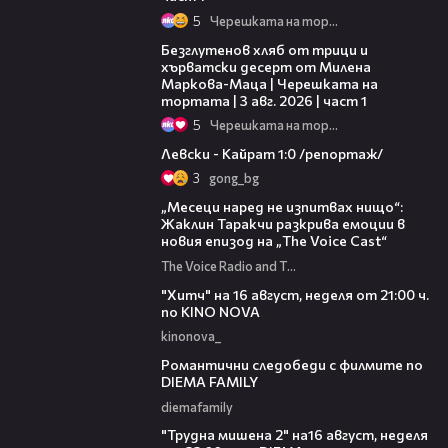
5
Черешката на тортата
16:02
Безглутенов хляб от трици и
хърватски десерт от Милена
Маркова-Маца | Черешката на
тортата | 3 авг. 2026 | част 1
5
Черешката на тортата
05:57
Левски - Кайрат 1:0 /репортаж/
3
gong_bg
01:13:23
„Месеци наред не изпитвах нищо“:
Жаклин Таракчи разкрива емоции в
новия епизод на „The Voice Cast“
The Voice Radio and TV Bulgaria
00:30
"Хитч" на 16 август, неделя от 21:00 ч.
по KINO NOVA
kinonova_
00:31
Романтични следобеди с филмите по
DIEMA FAMILY
diemafamily
00:31
"Трудна мишена 2" на16 август, неделя