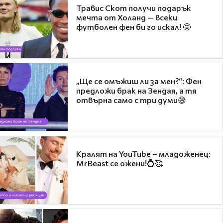
Травис Скот получи подарък
мечта от Холанд — всеки
футболен фен би го искал! 🤩
„Ще се омъжиш ли за мен?“: Фен
предложи брак на Зендая, а тя
отвърна само с три думи😅
Кралят на YouTube – младоженец:
MrBeast се ожени!💍🥰