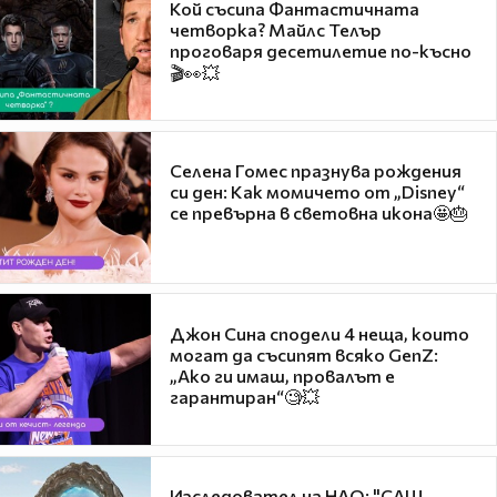
Кой съсипа Фантастичната
четворка? Майлс Телър
проговаря десетилетие по-късно
🎬👀💥
Селена Гомес празнува рождения
си ден: Как момичето от „Disney“
се превърна в световна икона🤩🎂
Джон Сина сподели 4 неща, които
могат да съсипят всяко GenZ:
„Ако ги имаш, провалът е
гарантиран“🧐💥
Изследовател на НЛО: "САЩ