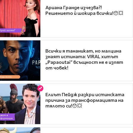
Ариана Гранде изчезва?!
Решението ѝ шокира всички!😯💥
Всички я тананикат, но малцина
знаят истината: VIRAL хитът
„Papaoutai“ всъщност не е изпят
от човек!
Елиът Пейдж разкри истинската
причина за трансформацията на
тялото си!😯💥