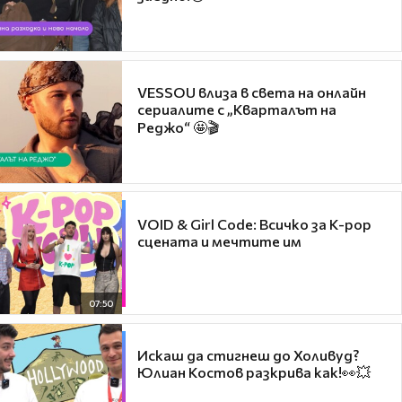
VESSOU влиза в света на онлайн
сериалите с „Кварталът на
Реджо“ 🤩🎬
VOID & Girl Code: Всичко за K-pop
сцената и мечтите им
07:50
Искаш да стигнеш до Холивуд?
Юлиан Костов разкрива как!👀💥