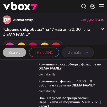
Member of
👾
diemafamily
СЛЕДВАЙ
430
"Скрити съкровища" на 17 май от 20.00 ч. по
DIEMA FAMILY
Всички
TRENDING
diemafamily
00:31
Романтични следобеди с филмите по
DIEMA FAMILY
diemafamily
00:36
Романтични филми от 18.00 ч. в
събота и неделя по DIEMA FAMILY
diemafamily
19:25
Поли Недкова посреща гости |
Черешката на тортата | 5 авг. 2026 |
част 1