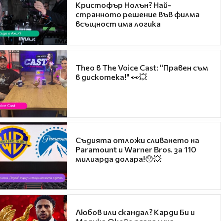
Кристофър Нолън? Най-
странното решение във филма
всъщност има логика
Theo в The Voice Cast: "Правен съм
в дискотека!" 👀💥
Съдията отложи сливането на
Paramount и Warner Bros. за 110
милиарда долара!😯💥
Любов или скандал? Карди Би и