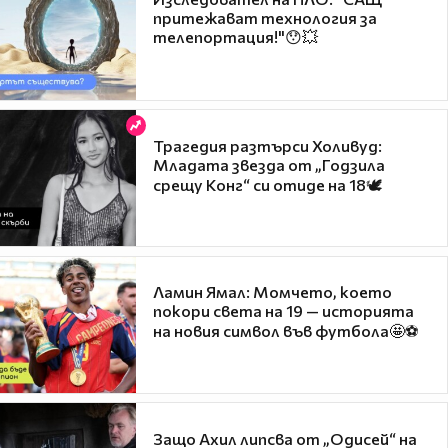
притежават технология за
телепортация!"😯💥
Трагедия разтърси Холивуд:
Младата звезда от „Годзила
срещу Конг“ си отиде на 18🕊️
Ламин Ямал: Момчето, което
покори света на 19 — историята
на новия символ във футбола🤩⚽
Защо Ахил липсва от „Одисей“ на