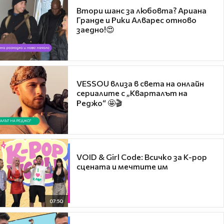
Втори шанс за любовта? Ариана
Гранде и Рики Алварес отново
заедно!😍
VESSOU влиза в света на онлайн
сериалите с „Кварталът на
Реджо“ 🤩🎬
VOID & Girl Code: Всичко за K-pop
сцената и мечтите им
07:50