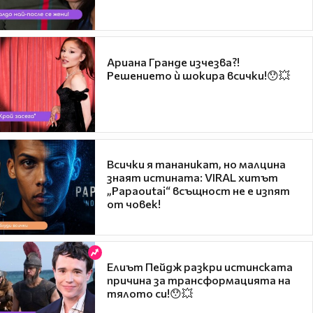
Ариана Гранде изчезва?!
Решението ѝ шокира всички!😯💥
Всички я тананикат, но малцина
знаят истината: VIRAL хитът
„Papaoutai“ всъщност не е изпят
от човек!
Елиът Пейдж разкри истинската
причина за трансформацията на
тялото си!😯💥