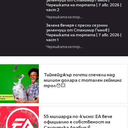
Черешката на тортата | 7 авг. 2026 |
част 2
Черешката на тортата
16:06
Зелена вечеря с пресни сезонни
зеленчуци от Станимир Гъмов |
Черешката на тортата | 7 авг. 2026 |
част 1
Черешката на тортата
Тийнейджър почти спечели над
милион долара с тотален гейминг
трол😯💥
55 милиарда по-късно: EA вече
официално е собственост на
Саудитска Арабия💰