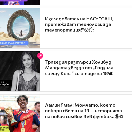
Изследовател на НЛО: "САЩ
притежават технология за
телепортация!"😯💥
Трагедия разтърси Холивуд:
Младата звезда от „Годзила
срещу Конг“ си отиде на 18🕊️
Ламин Ямал: Момчето, което
покори света на 19 — историята
на новия символ във футбола🤩⚽