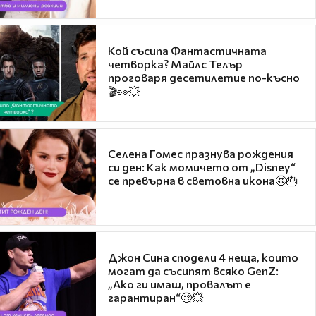
Кой съсипа Фантастичната
четворка? Майлс Телър
проговаря десетилетие по-късно
🎬👀💥
Селена Гомес празнува рождения
си ден: Как момичето от „Disney“
се превърна в световна икона🤩🎂
Джон Сина сподели 4 неща, които
могат да съсипят всяко GenZ:
„Ако ги имаш, провалът е
гарантиран“🧐💥