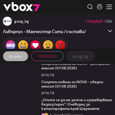
Member of
👾
gong_bg
СЛЕДВАЙ
1256
Ливърпул - Манчестър Сити /състави/
Всички
TRENDING
gong_bg
05:18
Спортни новини на NOVA - централна
емисия (07.08.2026)
gong_bg
04:03
Спортни новини на NOVA - обедна
емисия (07.08.2026)
gong_bg
06:38
„Опита се да ме засече и изпреварваше
безразсъдно“: Очевидец за
катастрофата край Шереметя
4
Здравей България