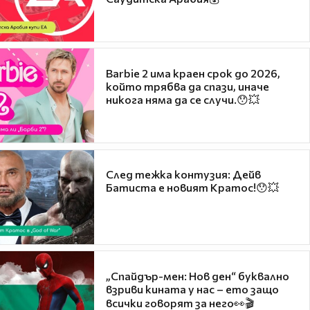
Barbie 2 има краен срок до 2026,
който трябва да спази, иначе
никога няма да се случи.😯💥
След тежка контузия: Дейв
Батиста е новият Кратос!😯💥
„Спайдър-мен: Нов ден“ буквално
взриви кината у нас – ето защо
всички говорят за него👀🎬