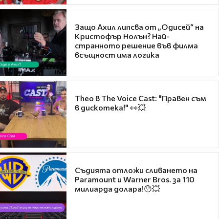
Защо Ахил липсва от „Одисей“ на
Кристофър Нолън? Най-
странното решение във филма
всъщност има логика
Theo в The Voice Cast: "Правен съм
в дискотека!" 👀💥
Съдията отложи сливането на
Paramount и Warner Bros. за 110
милиарда долара!😯💥