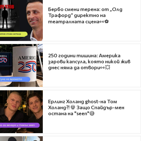
Бербо смени терена: от „Олд
Трафорд“ директно на
театралната сцена👀⚽
250 години тишина: Америка
зарови капсула, която никой жив
днес няма да отвори👀💥
Ерлинг Холанд ghost-на Том
Холанд?! 💀 Защо Спайдър-мен
остана на "seen"😅