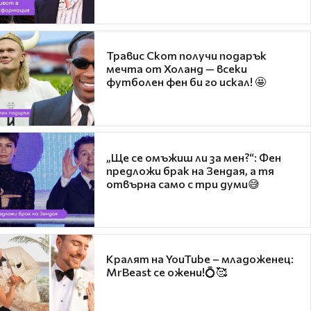
Травис Скот получи подарък
мечта от Холанд — всеки
футболен фен би го искал! 🤩
„Ще се омъжиш ли за мен?“: Фен
предложи брак на Зендая, а тя
отвърна само с три думи😅
Кралят на YouTube – младоженец:
MrBeast се ожени!💍🥰