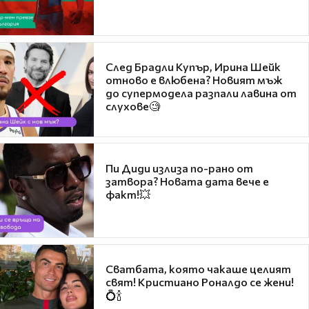
След Брадли Купър, Ирина Шейк
отново е влюбена? Новият мъж
до супермодела разпали лавина от
слухове🧐
Пи Диди излиза по-рано от
затвора? Новата дата вече е
факт!💥
Сватбата, която чакаше целият
свят! Кристиано Роналдо се жени!
💍🍾