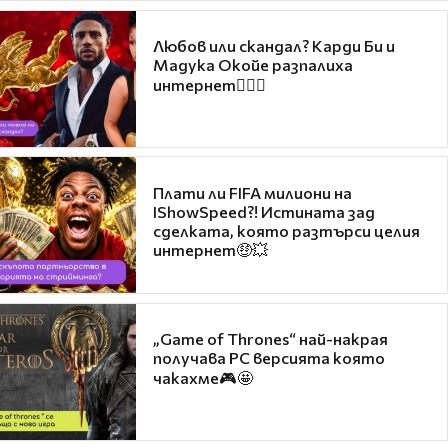
Любов или скандал? Карди Би и
Мадука Окойе разпалиха
интернет❤️‍🔥🔥
Плати ли FIFA милиони на
IShowSpeed?! Истината зад
сделката, която разтърси целия
интернет🤑💥
„Game of Thrones“ най-накрая
получава PC версията която
чакахме🎮🤩