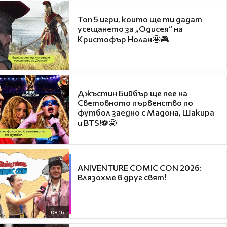
Топ 5 игри, които ще ти дадат
усещането за „Одисея“ на
Кристофър Нолан🤩🎮
Джъстин Бийбър ще пее на
Световното първенство по
футбол заедно с Мадона, Шакира
и BTS!⚽🤩
ANIVENTURE COMIC CON 2026:
Влязохме в друг свят!
08:16