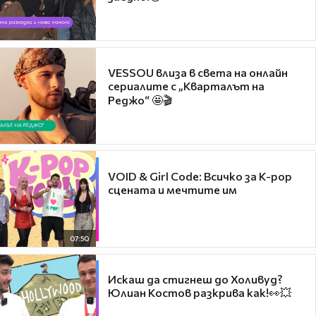
VESSOU влиза в света на онлайн
сериалите с „Кварталът на
Реджо“ 🤩🎬
VOID & Girl Code: Всичко за K-pop
сцената и мечтите им
07:50
Искаш да стигнеш до Холивуд?
Юлиан Костов разкрива как!👀💥