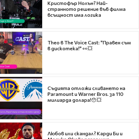
Кристофър Нолън? Най-
странното решение във филма
всъщност има логика
Theo в The Voice Cast: "Правен съм
в дискотека!" 👀💥
Съдията отложи сливането на
Paramount и Warner Bros. за 110
милиарда долара!😯💥
Любов или скандал? Карди Би и