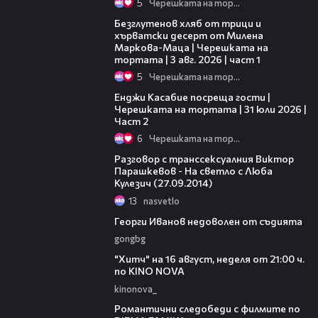
5
Черешката на тортата
16:02
Безглутенов хляб от трици и
хърватски десерт от Милена
Маркова-Маца | Черешката на
тортата | 3 авг. 2026 | част 1
5
Черешката на тортата
16:45
Енджи Касабие посреща гости |
Черешката на тортата | 31 юли 2026 |
Част 2
6
Черешката на тортата
23:13
Разговор с транссексуалния Виктор
Парашкевов - На светло с Люба
Кулезич (27.09.2014)
13
nasvetlo
04:19
Георги Иванов недоволен от съдията
gongbg
00:30
"Хитч" на 16 август, неделя от 21:00 ч.
по KINO NOVA
kinonova_
00:31
Романтични следобеди с филмите по