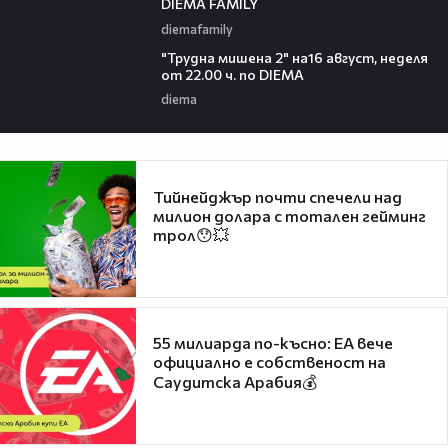
DIEMA FAMILY
diemafamily
00:31
"Трудна мишена 2" на16 август, неделя
от 22.00 ч. по DIEMA
diema
Тийнейджър почти спечели над
милион долара с тотален гейминг
трол😯💥
55 милиарда по-късно: EA вече
официално е собственост на
Саудитска Арабия💰