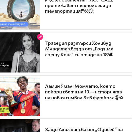
притежават технология за
телепортация!"😯💥
Трагедия разтърси Холивуд:
Младата звезда от „Годзила
срещу Конг“ си отиде на 18🕊️
Ламин Ямал: Момчето, което
покори света на 19 — историята
на новия символ във футбола🤩⚽
Защо Ахил липсва от „Одисей“ на