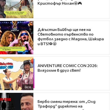
Кристофър Нолан🤩🎮
Джъстин Бийбър ще пее на
Световното първенство по
футбол заедно с Мадона, Шакира
и BTS!⚽🤩
ANIVENTURE COMIC CON 2026:
Влязохме в друг свят!
08:16
Бербо смени терена: от „Олд
Трафорд“ директно на