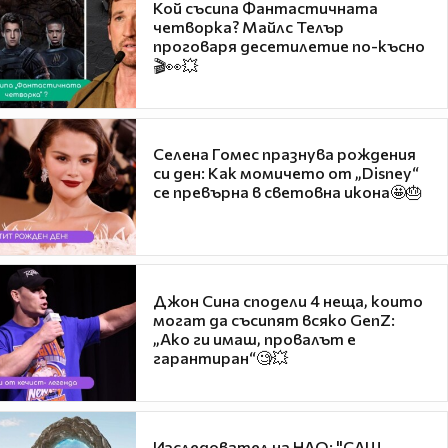
Кой съсипа Фантастичната
четворка? Майлс Телър
проговаря десетилетие по-късно
🎬👀💥
Селена Гомес празнува рождения
си ден: Как момичето от „Disney“
се превърна в световна икона🤩🎂
Джон Сина сподели 4 неща, които
могат да съсипят всяко GenZ:
„Ако ги имаш, провалът е
гарантиран“🧐💥
Изследовател на НЛО: "САЩ