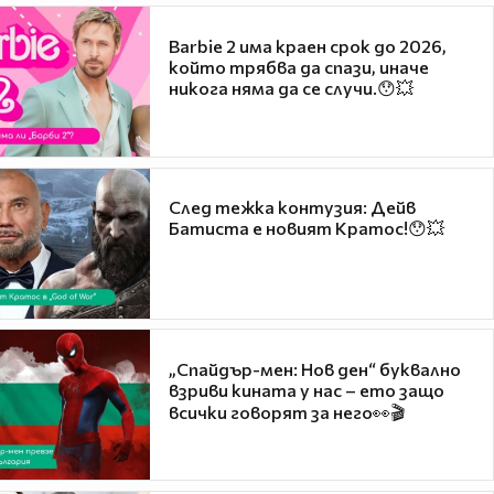
Barbie 2 има краен срок до 2026,
който трябва да спази, иначе
никога няма да се случи.😯💥
След тежка контузия: Дейв
Батиста е новият Кратос!😯💥
„Спайдър-мен: Нов ден“ буквално
взриви кината у нас – ето защо
всички говорят за него👀🎬