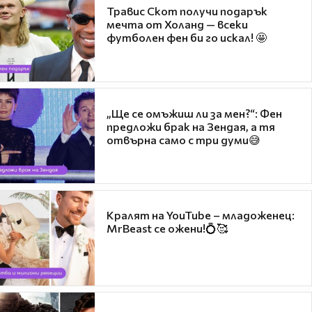
Травис Скот получи подарък
мечта от Холанд — всеки
футболен фен би го искал! 🤩
„Ще се омъжиш ли за мен?“: Фен
предложи брак на Зендая, а тя
отвърна само с три думи😅
Кралят на YouTube – младоженец:
MrBeast се ожени!💍🥰