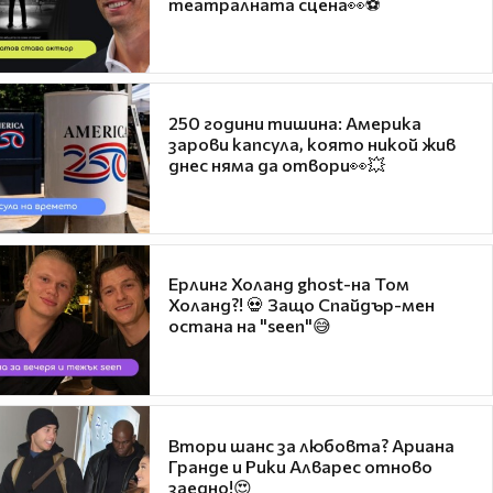
театралната сцена👀⚽
250 години тишина: Америка
зарови капсула, която никой жив
днес няма да отвори👀💥
Ерлинг Холанд ghost-на Том
Холанд?! 💀 Защо Спайдър-мен
остана на "seen"😅
Втори шанс за любовта? Ариана
Гранде и Рики Алварес отново
заедно!😍