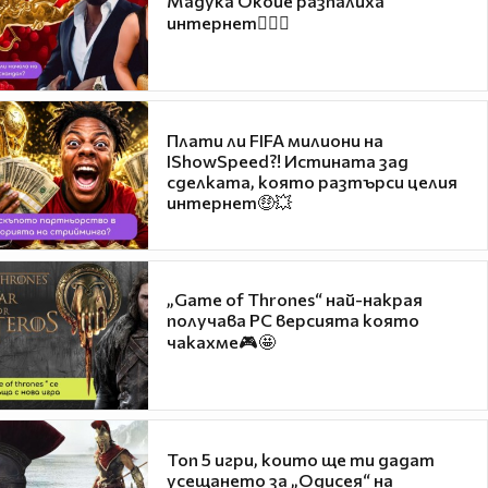
Мадука Окойе разпалиха
интернет❤️‍🔥🔥
Плати ли FIFA милиони на
IShowSpeed?! Истината зад
сделката, която разтърси целия
интернет🤑💥
„Game of Thrones“ най-накрая
получава PC версията която
чакахме🎮🤩
Топ 5 игри, които ще ти дадат
усещането за „Одисея“ на