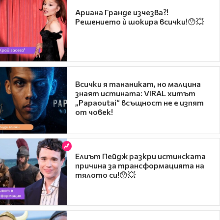
Ариана Гранде изчезва?!
Решението ѝ шокира всички!😯💥
Всички я тананикат, но малцина
знаят истината: VIRAL хитът
„Papaoutai“ всъщност не е изпят
от човек!
Елиът Пейдж разкри истинската
причина за трансформацията на
тялото си!😯💥