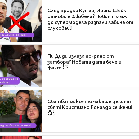
След Брадли Купър, Ирина Шейк
отново е влюбена? Новият мъж
до супермодела разпали лавина от
слухове🧐
Пи Диди излиза по-рано от
затвора? Новата дата вече е
факт!💥
Сватбата, която чакаше целият
свят! Кристиано Роналдо се жени!
💍🍾