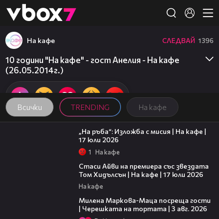
Member of
👾
На кафе
СЛЕДВАЙ
1396
10 години "На кафе" - гост Анелия - На кафе
(26.05.2014г.)
Всички
TRENDING
На кафе
09:09
„На ръба“: Изложба с мисия | На кафе |
17 юли 2026
1
На кафе
02:58
Стаси Айви на премиера със звездата
Том Хидълсън | На кафе | 17 юли 2026
На кафе
20:17
Милена Маркова-Маца посреща гости
| Черешката на тортата | 3 авг. 2026