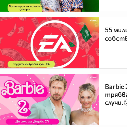
55 мил
собств
Barbie
трябва
случи.