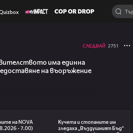
Quizbox
СЛЕДВАЙ
2751
авителството има единна
редоставяне на въоръжение
05:35
00:51
ните на NOVA
Кучета и стопаните им
8.2026 - 7.00)
гледаха „Въздушният Бъд“