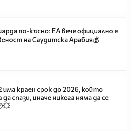
иарда по-късно: EA вече официално е
еност на Саудитска Арабия💰
 2 има краен срок до 2026, който
 да спази, иначе никога няма да се
😯💥