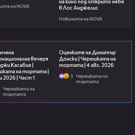
на кино под открито небе
ите на NOVA
в Лос Анджелис
Новините на NOVA
18:07
16:45
нчена
Оценките на Димитър
рнационална вечеря
Донски | Черешката на
джи Касабие |
тортата | 4 авг. 2026
шката на тортата |
3
Черешката на
и 2026 | Част 1
тортата
Черешката на
тортата