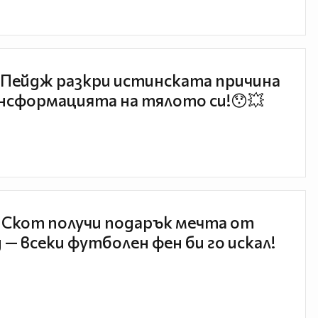
Пейдж разкри истинската причина
нсформацията на тялото си!😯💥
 Скот получи подарък мечта от
 — всеки футболен фен би го искал!