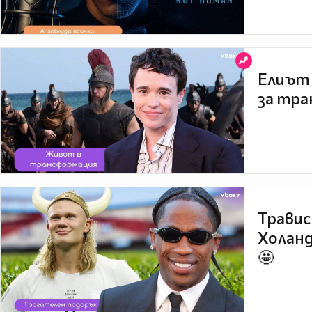
Елиът 
за тра
Травис
Холанд
🤩