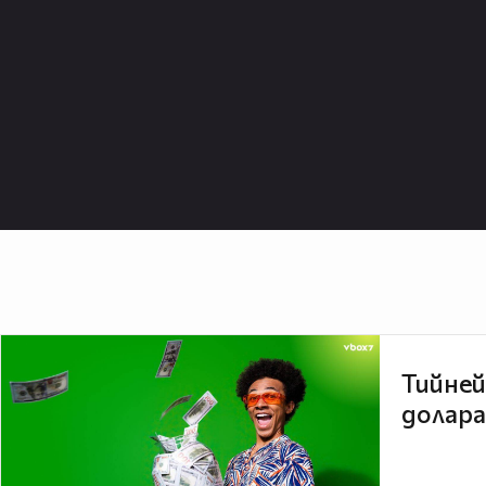
Тийней
долара