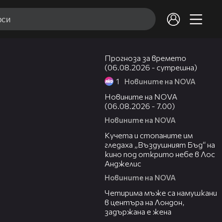
01:47
Прогноза за времето
(06.08.2026 - сутрешна)
1
Новините на NOVA
05:35
Новините на NOVA
(06.08.2026 - 7.00)
Новините на NOVA
00:51
Кучета и стопаните им
гледаха „Въздушният Бъд“ на
кино под открито небе в Лос
Анджелис
Новините на NOVA
00:39
Четирима мъже са намушкани
в центъра на Лондон,
задържана е жена