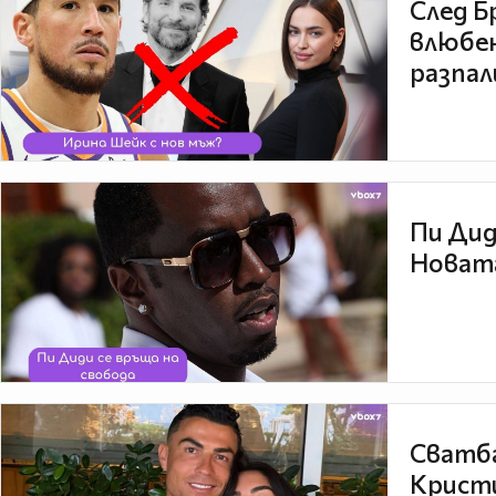
След Б
влюбен
разпал
Пи Дид
Новата
Сватба
Кристи