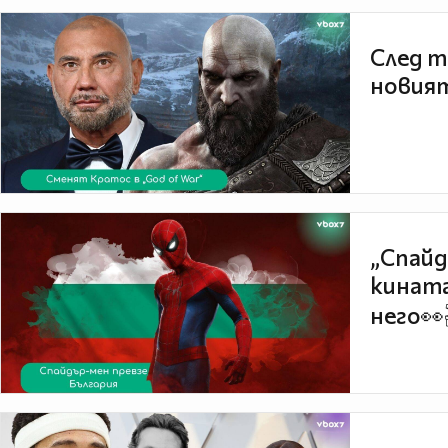
След т
новият
„Спайд
кината
него👀