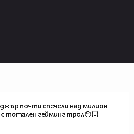
джър почти спечели над милион
 с тотален гейминг трол😯💥