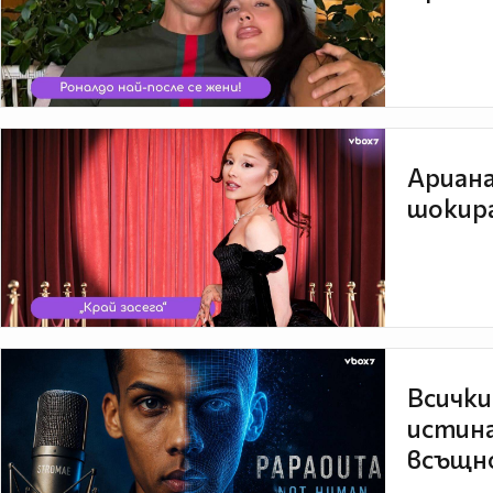
Ариана
шокира
Всички
истина
всъщно