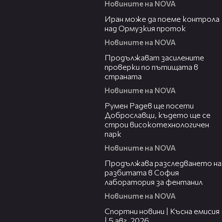
Новините на NOVA
00:52
Иран може да поеме контрола
над Ормузкия проток
Новините на NOVA
00:44
Продължават засилените
проверки по пътищата в
страната
Новините на NOVA
00:45
Румен Радев ще посети
Доброславци, където ще се
строи високотехнологичен
парк
Новините на NOVA
00:37
Продължава разследването на
разбитата в София
лаборатория за фентанил
Новините на NOVA
03:37
Спортни новини | Късна емисия
| 5 авг. 2026