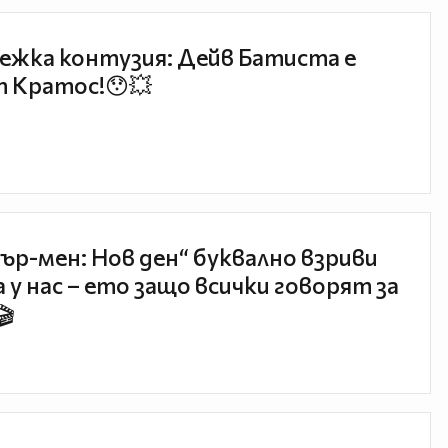
ежка контузия: Дейв Батиста е
 Кратос!😯💥
ър-мен: Нов ден“ буквално взриви
 у нас – ето защо всички говорят за
🎬