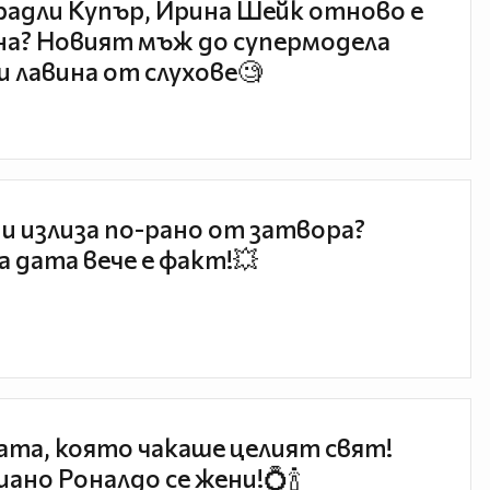
радли Купър, Ирина Шейк отново е
а? Новият мъж до супермодела
и лавина от слухове🧐
и излиза по-рано от затвора?
 дата вече е факт!💥
та, която чакаше целият свят!
ано Роналдо се жени!💍🍾