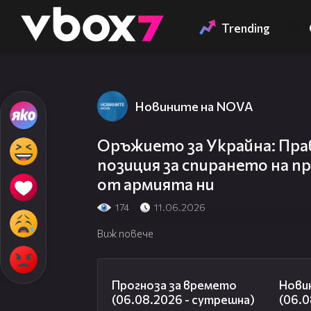
Member of
👾
Trending
Новините на NOVA
Оръжието за Украйна: Пр
позиция за спирането на п
от армията ни
174
11.06.2026
Виж повече
01:47
Прогноза за времето
Нови
(06.08.2026 - сутрешна)
(06.0