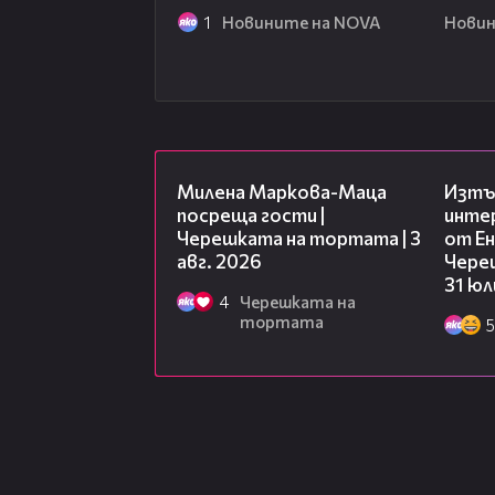
1
Новините на NOVA
Новин
20:17
Милена Маркова-Маца
Изтъ
посреща гости |
инте
Черешката на тортата | 3
от Ен
авг. 2026
Чере
31 юл
4
Черешката на
тортата
5