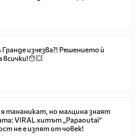
 Гранде изчезва?! Решението ѝ
 всички!😯💥
 я тананикат, но малцина знаят
та: VIRAL хитът „Papaoutai“
ст не е изпят от човек!