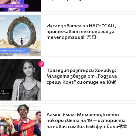
Изследовател на НЛО: "САЩ
притежават технология за
телепортация!"😯💥
Трагедия разтърси Холивуд:
Младата звезда от „Годзила
срещу Конг“ си отиде на 18🕊️
Ламин Ямал: Момчето, което
покори света на 19 — историята
на новия символ във футбола🤩⚽