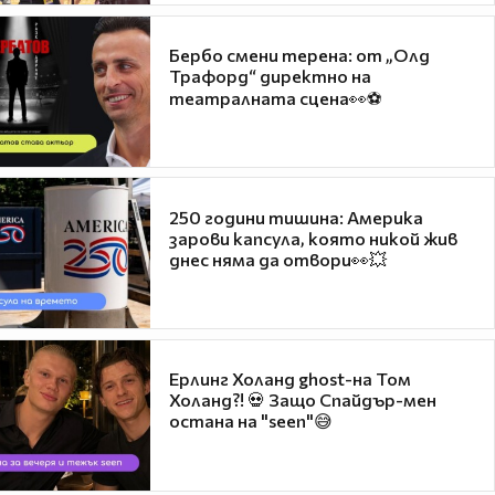
Бербо смени терена: от „Олд
Трафорд“ директно на
театралната сцена👀⚽
250 години тишина: Америка
зарови капсула, която никой жив
днес няма да отвори👀💥
Ерлинг Холанд ghost-на Том
Холанд?! 💀 Защо Спайдър-мен
остана на "seen"😅