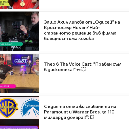
Защо Ахил липсва от „Одисей“ на
Кристофър Нолън? Най-
странното решение във филма
всъщност има логика
Theo в The Voice Cast: "Правен съм
в дискотека!" 👀💥
Съдията отложи сливането на
Paramount и Warner Bros. за 110
милиарда долара!😯💥