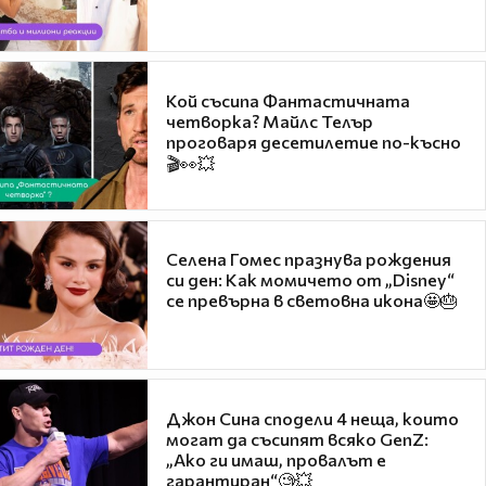
Кой съсипа Фантастичната
четворка? Майлс Телър
проговаря десетилетие по-късно
🎬👀💥
Селена Гомес празнува рождения
си ден: Как момичето от „Disney“
се превърна в световна икона🤩🎂
Джон Сина сподели 4 неща, които
могат да съсипят всяко GenZ:
„Ако ги имаш, провалът е
гарантиран“🧐💥