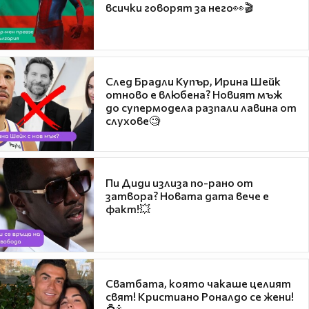
всички говорят за него👀🎬
След Брадли Купър, Ирина Шейк
отново е влюбена? Новият мъж
до супермодела разпали лавина от
слухове🧐
Пи Диди излиза по-рано от
затвора? Новата дата вече е
факт!💥
Сватбата, която чакаше целият
свят! Кристиано Роналдо се жени!