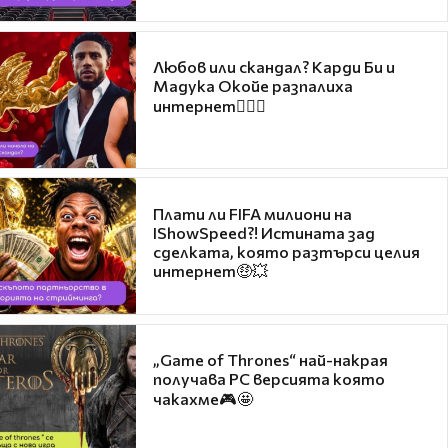
Любов или скандал? Карди Би и
Мадука Окойе разпалиха
интернет❤️‍🔥🔥
Плати ли FIFA милиони на
IShowSpeed?! Истината зад
сделката, която разтърси целия
интернет🤑💥
„Game of Thrones“ най-накрая
получава PC версията която
чакахме🎮🤩