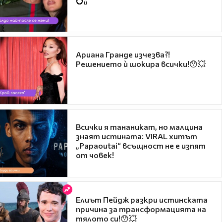
💍🍾
Ариана Гранде изчезва?!
Решението ѝ шокира всички!😯💥
Всички я тананикат, но малцина
знаят истината: VIRAL хитът
„Papaoutai“ всъщност не е изпят
от човек!
Елиът Пейдж разкри истинската
причина за трансформацията на
тялото си!😯💥