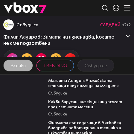
Member of
👾
Събуди се
СЛЕДВАЙ
1212
Филип Лазаров: Зимата ни изненадва, когато
не сме подготвени
Всички
TRENDING
Събуди се
05:03
Магията Лондон: Английската
столица през погледа на младите
Събуди се
03:37
Какви вирусни инфекции ни засягат
през летните месеци
Събуди се
00:06
Фирмата със седалище в Лясковец
внедрява роботизирана техника и
изкуствен интелект