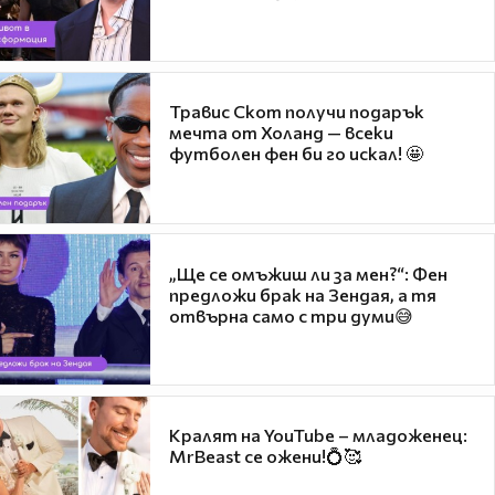
Травис Скот получи подарък
мечта от Холанд — всеки
футболен фен би го искал! 🤩
„Ще се омъжиш ли за мен?“: Фен
предложи брак на Зендая, а тя
отвърна само с три думи😅
Кралят на YouTube – младоженец:
MrBeast се ожени!💍🥰