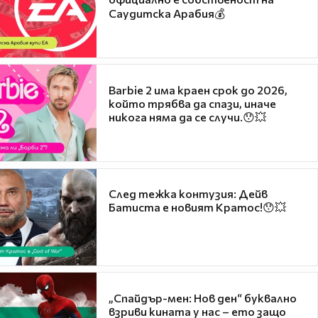
Саудитска Арабия💰
Barbie 2 има краен срок до 2026,
който трябва да спази, иначе
никога няма да се случи.😯💥
След тежка контузия: Дейв
Батиста е новият Кратос!😯💥
„Спайдър-мен: Нов ден“ буквално
взриви кината у нас – ето защо