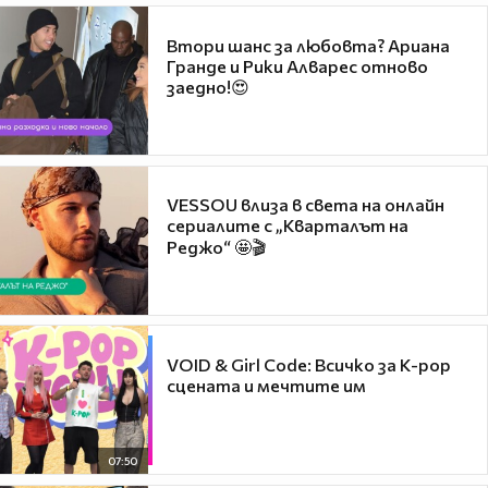
Втори шанс за любовта? Ариана
Гранде и Рики Алварес отново
заедно!😍
VESSOU влиза в света на онлайн
сериалите с „Кварталът на
Реджо“ 🤩🎬
VOID & Girl Code: Всичко за K-pop
сцената и мечтите им
07:50