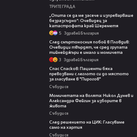
ТРИТЕ ГРАДА
06:38
„Опита се да ме засече и изпреварваше
безразсъдно“: Очевидец за
катастрофата край Шереметя
5
Здравей България
09:32
След смъртоносния побой в Пловдив:
Очевидци твърдят, че сред групата
тийнейджъри е имало и момичета
3
Здравей България
02:33
Спас Спасков: Пациенти бяха
превозвани с леглото си до мястото
за гласуване в "Пирогов"
Събуди се
08:18
Момичетата на волята: Никол Дунев и
Александра Фейгин за изборите в
живота
Събуди се
07:07
След решението на ЦИК: Гласуваме
само на хартия
Събуди се