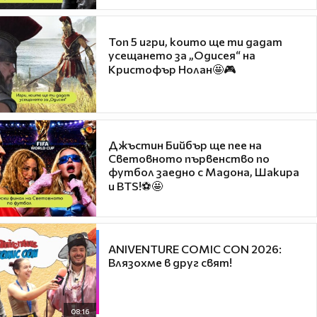
Топ 5 игри, които ще ти дадат
усещането за „Одисея“ на
Кристофър Нолан🤩🎮
Джъстин Бийбър ще пее на
Световното първенство по
футбол заедно с Мадона, Шакира
и BTS!⚽🤩
ANIVENTURE COMIC CON 2026:
Влязохме в друг свят!
08:16