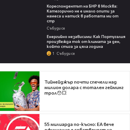
08:18
Кореспондентът на БНР в Москва:
Категорично не е имало опити за
намеса и натиск в работата ми от
стр
Събуди се
05:55
Енергийно независими: Как Португалия
произвежда ток от климата за ден,
който стига за цяла година
1
Събуди се
Тийнейджър почти спечели над
милион долара с тотален гейминг
трол😯💥
55 милиарда по-късно: EA вече
официално е собственост на