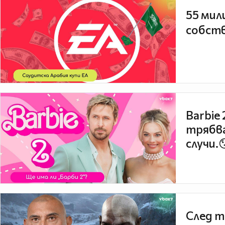
55 мил
собств
Barbie
трябва
случи.
След т