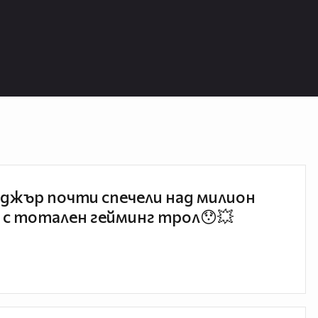
джър почти спечели над милион
 с тотален гейминг трол😯💥