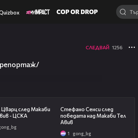
Quizbox
СЛЕДВАЙ
1256
 /репортаж/
02:27
03:43
 Цварц след Макаби
Стефано Сенси след
вив - ЦСКА
победата над Макаби Тел
Авив
gong_bg
1
gong_bg