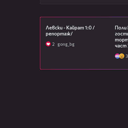
05:57
Левски - Кайрат 1:0 /
Поли
репортаж/
гости
торта
2
gong_bg
част 
3