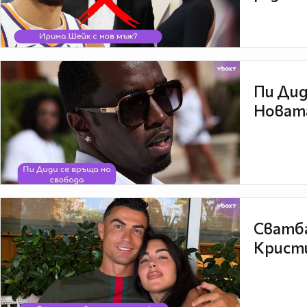
Пи Дид
Новата
Сватба
Кристи