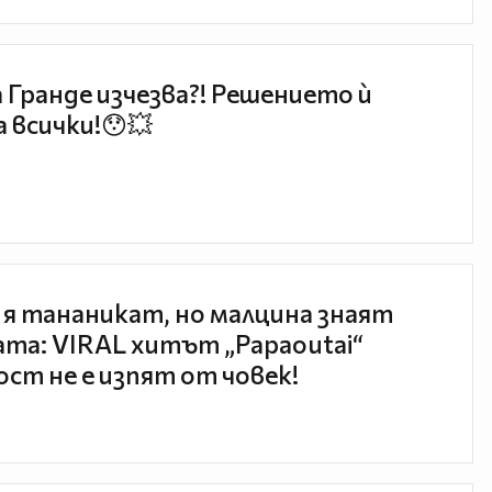
 Гранде изчезва?! Решението ѝ
 всички!😯💥
 я тананикат, но малцина знаят
та: VIRAL хитът „Papaoutai“
ст не е изпят от човек!