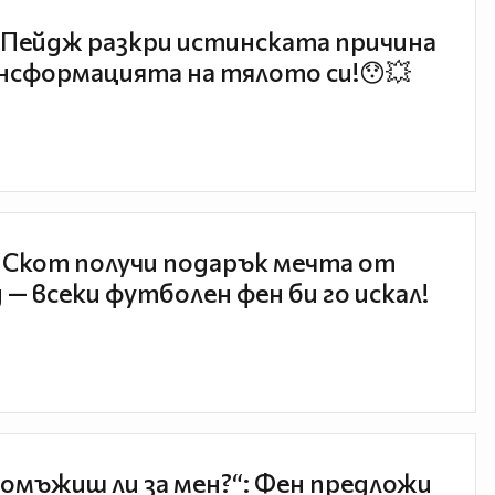
Пейдж разкри истинската причина
нсформацията на тялото си!😯💥
 Скот получи подарък мечта от
 — всеки футболен фен би го искал!
 омъжиш ли за мен?“: Фен предложи