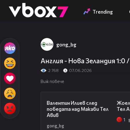
Member of
👾
Trending
gong_bg
Англия - Нова Зеландия 1:0
2 768
07.06.2026
Виж повече
06:38
Валентин Илиев след
Жоел
победата над Макаби Тел
Тел А
Авив
1
gong_bg