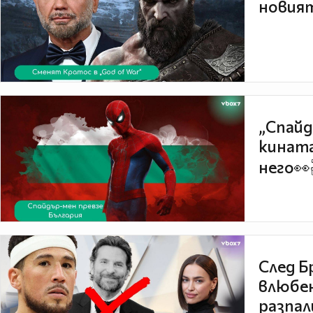
новият
„Спайд
кината
него👀
След Б
влюбен
разпал