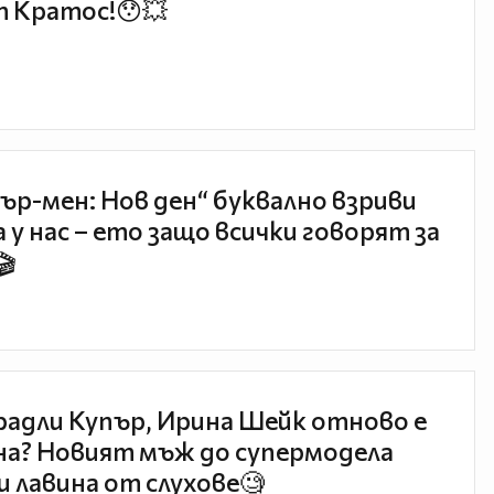
 Кратос!😯💥
ър-мен: Нов ден“ буквално взриви
 у нас – ето защо всички говорят за
🎬
радли Купър, Ирина Шейк отново е
а? Новият мъж до супермодела
и лавина от слухове🧐