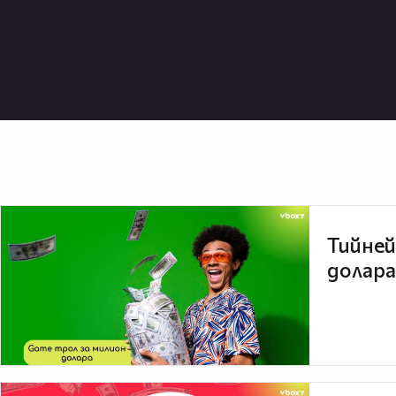
Тийней
долара