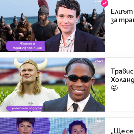
Елиът 
за тра
Травис
Холанд
🤩
„Ще се