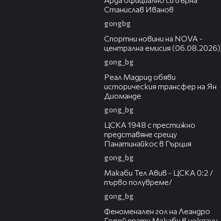
Станислав Иванов
gongbg
04:44
Спортни новини на NOVA -
централна емисия (06.08.2026)
gong_bg
00:29
Реал Мадрид обяви
историческия трансфер на Ян
Диоманде
gong_bg
01:28
ЦСКА 1948 с престижно
представяне срещу
Панатинайкос в Гърция
gong_bg
04:36
Макаби Тел Авив - ЦСКА 0:2 /
първо полувреме/
gong_bg
01:43
Феноменален гол на Леандро
Годой прати Макаби в нокдаун