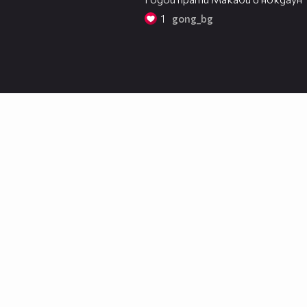
1
gong_bg