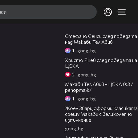
03:43
Стефано Сенси след победата
над Макаби Тел Авив
1
gong_bg
05:52
Христо Янев след победата на
ЦСКА
2
gong_bg
09:11
Макаби Тел Авив - ЦСКА 0:3 /
репортаж/
1
gong_bg
01:29
Жоел Зварц оформи класиката
срещу Макаби с великолепно
изпълнение
gong_bg
00:19
Арда официално си върна