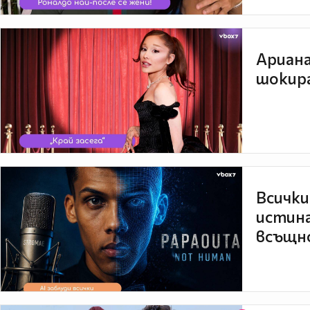
Ариана
шокира
Всички
истина
всъщно