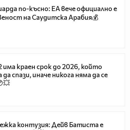
иарда по-късно: EA вече официално е
еност на Саудитска Арабия💰
 2 има краен срок до 2026, който
 да спази, иначе никога няма да се
😯💥
ежка контузия: Дейв Батиста е