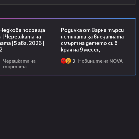
13:03
03:09
 Недкова посреща
Родилка от Варна търси
 | Черешката на
истината за внезапната
та | 5 авг. 2026 |
смърт на детето си в
2
края на 9 месец
Черешката на
3
Новините на NOVA
тортата