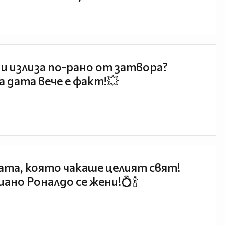
и излиза по-рано от затвора?
 дата вече е факт!💥
та, която чакаше целият свят!
ано Роналдо се жени!💍🍾