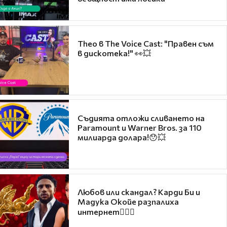
Theo в The Voice Cast: "Правен съм
в дискотека!" 👀💥
Съдията отложи сливането на
Paramount и Warner Bros. за 110
милиарда долара!😯💥
Любов или скандал? Карди Би и
Мадука Окойе разпалиха
интернет❤️‍🔥🔥