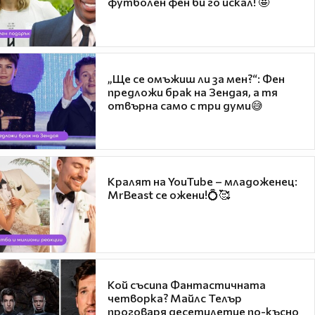
футболен фен би го искал! 🤩
„Ще се омъжиш ли за мен?“: Фен
предложи брак на Зендая, а тя
отвърна само с три думи😅
Кралят на YouTube – младоженец:
MrBeast се ожени!💍🥰
Кой съсипа Фантастичната
четворка? Майлс Телър
проговаря десетилетие по-късно