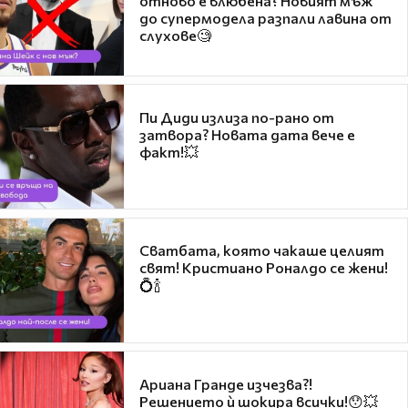
отново е влюбена? Новият мъж
до супермодела разпали лавина от
слухове🧐
Пи Диди излиза по-рано от
затвора? Новата дата вече е
факт!💥
Сватбата, която чакаше целият
свят! Кристиано Роналдо се жени!
💍🍾
Ариана Гранде изчезва?!
Решението ѝ шокира всички!😯💥