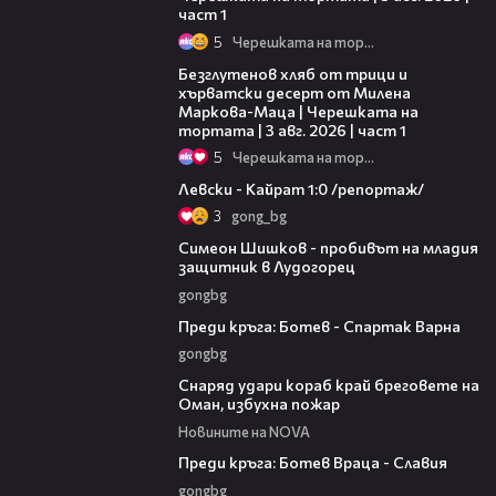
част 1
5
Черешката на тортата
16:02
Безглутенов хляб от трици и
хърватски десерт от Милена
Маркова-Маца | Черешката на
тортата | 3 авг. 2026 | част 1
5
Черешката на тортата
05:57
Левски - Кайрат 1:0 /репортаж/
3
gong_bg
03:07
Симеон Шишков - пробивът на младия
защитник в Лудогорец
gongbg
05:30
Преди кръга: Ботев - Спартак Варна
gongbg
01:04
Снаряд удари кораб край бреговете на
Оман, избухна пожар
Новините на NOVA
06:28
Преди кръга: Ботев Враца - Славия
gongbg