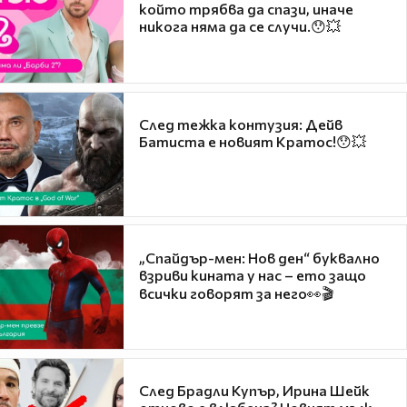
който трябва да спази, иначе
никога няма да се случи.😯💥
След тежка контузия: Дейв
Батиста е новият Кратос!😯💥
„Спайдър-мен: Нов ден“ буквално
взриви кината у нас – ето защо
всички говорят за него👀🎬
След Брадли Купър, Ирина Шейк