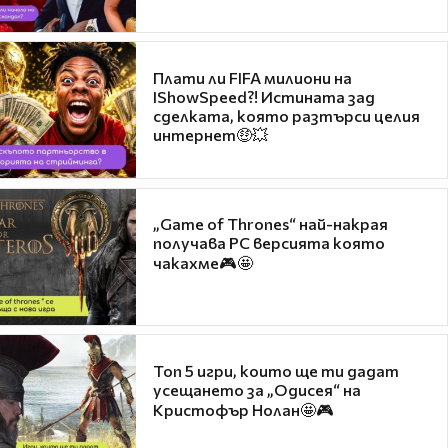
Плати ли FIFA милиони на
IShowSpeed?! Истината зад
сделката, която разтърси целия
интернет🤑💥
„Game of Thrones“ най-накрая
получава PC версията която
чакахме🎮🤩
Топ 5 игри, които ще ти дадат
усещането за „Одисея“ на
Кристофър Нолан🤩🎮