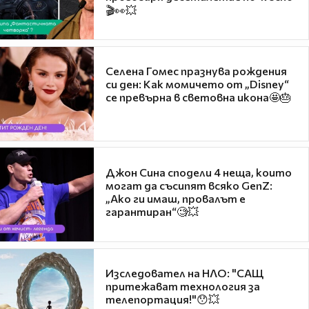
🎬👀💥
Селена Гомес празнува рождения
си ден: Как момичето от „Disney“
се превърна в световна икона🤩🎂
Джон Сина сподели 4 неща, които
могат да съсипят всяко GenZ:
„Ако ги имаш, провалът е
гарантиран“🧐💥
Изследовател на НЛО: "САЩ
притежават технология за
телепортация!"😯💥