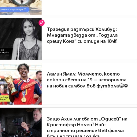
Трагедия разтърси Холивуд:
Младата звезда от „Годзила
срещу Конг“ си отиде на 18🕊️
Ламин Ямал: Момчето, което
покори света на 19 — историята
на новия символ във футбола🤩⚽
Защо Ахил липсва от „Одисей“ на
Кристофър Нолън? Най-
странното решение във филма
всъщност има логика