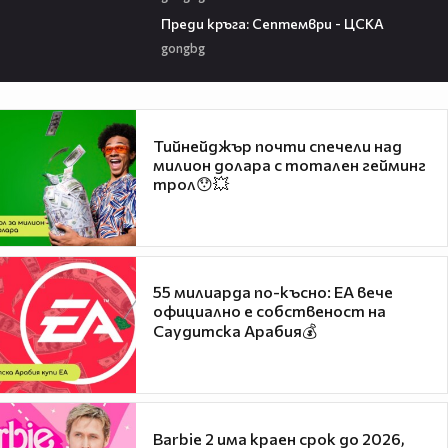
06:25
Преди кръга: Септември - ЦСКА
gongbg
Тийнейджър почти спечели над
милион долара с тотален гейминг
трол😯💥
55 милиарда по-късно: EA вече
официално е собственост на
Саудитска Арабия💰
Barbie 2 има краен срок до 2026,