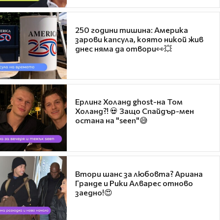
250 години тишина: Америка
зарови капсула, която никой жив
днес няма да отвори👀💥
Ерлинг Холанд ghost-на Том
Холанд?! 💀 Защо Спайдър-мен
остана на "seen"😅
Втори шанс за любовта? Ариана
Гранде и Рики Алварес отново
заедно!😍