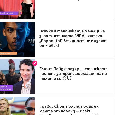
Всички я тананикат, но малцина
знаят истината: VIRAL хитът
„Papaoutai“ всъщност не е изпят
от човек!
Елиът Пейдж разкри истинската
причина за трансформацията на
тялото си!😯💥
Травис Скот получи подарък
мечта от Холанд — всеки