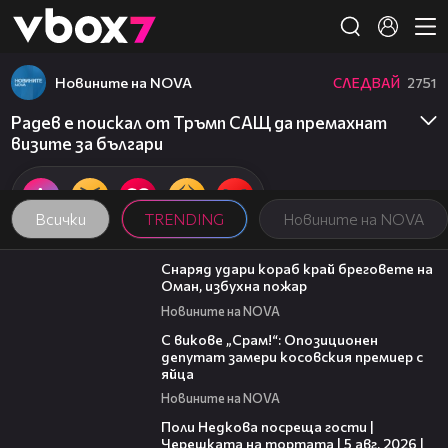
Member of
👾
Новините на NOVA
СЛЕДВАЙ
2751
Радев е поискал от Тръмп САЩ да премахнат
визите за българи
Всички
TRENDING
Новините на NOVA
01:04
Снаряд удари кораб край бреговете на
Оман, избухна пожар
Новините на NOVA
01:24
С викове „Срам!“: Опозиционен
депутат замери косовския премиер с
яйца
Новините на NOVA
19:25
Поли Недкова посреща гости |
Черешката на тортата | 5 авг. 2026 |