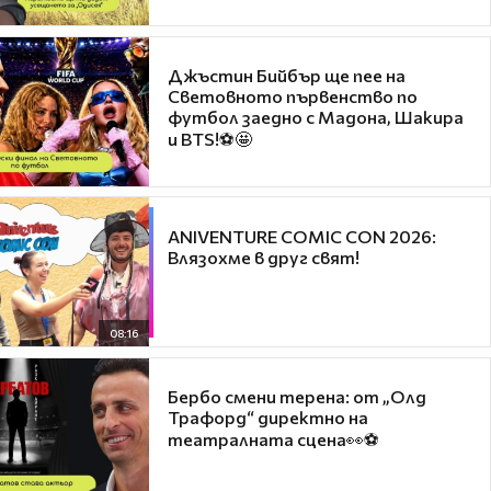
Джъстин Бийбър ще пее на
Световното първенство по
футбол заедно с Мадона, Шакира
и BTS!⚽🤩
ANIVENTURE COMIC CON 2026:
Влязохме в друг свят!
08:16
Бербо смени терена: от „Олд
Трафорд“ директно на
театралната сцена👀⚽